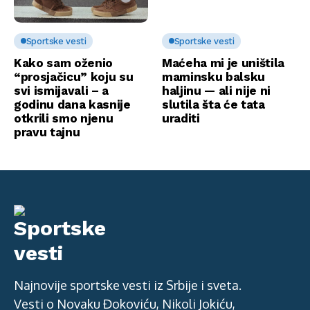
Sportske vesti
Sportske vesti
Kako sam oženio
Maćeha mi je uništila
“prosjačicu” koju su
maminsku balsku
svi ismijavali – a
haljinu — ali nije ni
godinu dana kasnije
slutila šta će tata
otkrili smo njenu
uraditi
pravu tajnu
Najnovije sportske vesti iz Srbije i sveta.
Vesti o Novaku Đokoviću, Nikoli Jokiću,