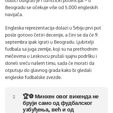
odluci odigrao je i turistički potencijal – u
Beogradu se očekuje više od 5.000 engleskih
navijača.
Engleska reprezentacija dolazi u Srbiju prvi put
posle gotovo četiri decenije, a čini se da će 9.
septembra ipak igrati u Beogradu. Ljubitelji
fudbala sa juga zemlje, koji su na prethodnim
mečevima u Leskovcu pružali sjajnu podršku i
doneli sreću našem timu, sada će morati da
otputuju do glavnog grada kako bi gledali
engleske fudbalske zvezde.
🏆⚽️ Минхен овог викенда не
бруји само од фудбалског
узбуђења, већ и од