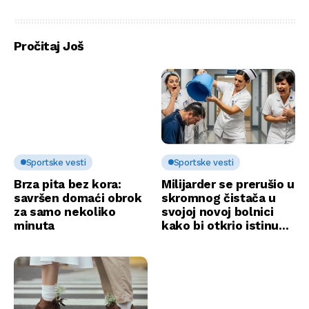
šampiona, evo koliko
klub ga želi! (FOTO)
novca su zaradili!
Pročitaj Još
Sportske vesti
Sportske vesti
Brza pita bez kora:
Milijarder se prerušio u
savršen domaći obrok
skromnog čistača u
za samo nekoliko
svojoj novoj bolnici
minuta
kako bi otkrio istinu…