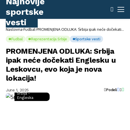
Naslovna
Fudbal
PROMENJENA ODLUKA: Srbija ipak neće dočekati
Englesku u Leskovcu, evo koja je nova lokacija!
Fudbal
Reprezentacija Srbije
Sportske vesti
PROMENJENA ODLUKA: Srbija
ipak neće dočekati Englesku u
Leskovcu, evo koja je nova
lokacija!
June 1, 2025
Podeli
Srbija -
Engleska