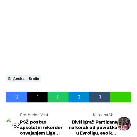
Engleska
Srbija
Prethodna Vest
Naredna Vest
PSŽ postao
Bivši igrač Partizana
apsolutni rekorder
na korak od povratka
osvajanjem Lige
u Evroligu, evo koji