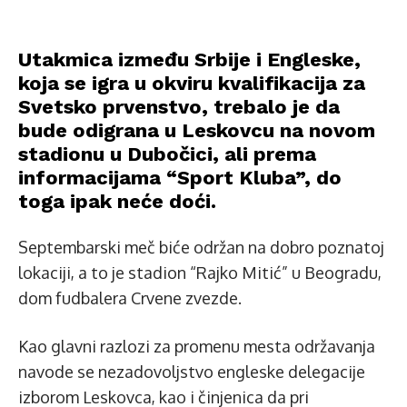
Utakmica između Srbije i Engleske,
koja se igra u okviru kvalifikacija za
Svetsko prvenstvo, trebalo je da
bude odigrana u Leskovcu na novom
stadionu u Dubočici, ali prema
informacijama “Sport Kluba”, do
toga ipak neće doći.
Septembarski meč biće održan na dobro poznatoj
lokaciji, a to je stadion “Rajko Mitić” u Beogradu,
dom fudbalera Crvene zvezde.
Kao glavni razlozi za promenu mesta održavanja
navode se nezadovoljstvo engleske delegacije
izborom Leskovca, kao i činjenica da pri