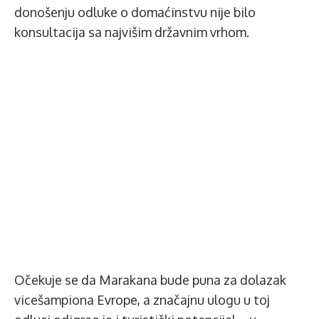
donošenju odluke o domaćinstvu nije bilo
konsultacija sa najvišim državnim vrhom.
Očekuje se da Marakana bude puna za dolazak
vicešampiona Evrope, a značajnu ulogu u toj