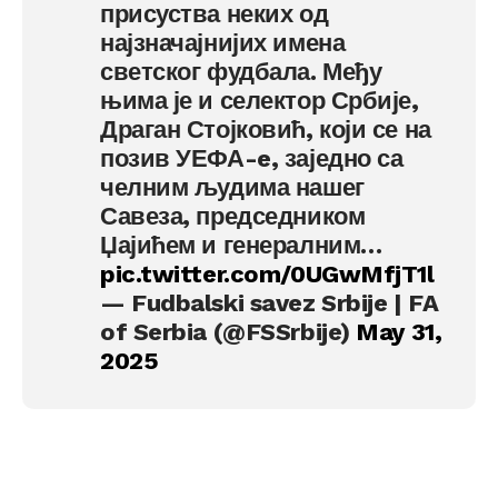
присуства неких од
најзначајнијих имена
светског фудбала. Међу
њима је и селектор Србије,
Драган Стојковић, који се на
позив УЕФА-e, заједно са
челним људима нашег
Савеза, председником
Џајићем и генералним…
pic.twitter.com/0UGwMfjT1l
— Fudbalski savez Srbije | FA
of Serbia (@FSSrbije)
May 31,
2025