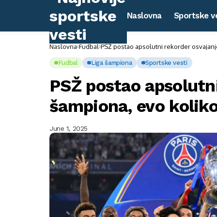
Naslovna
Sportske v
Naslovna
Fudbal
PSŽ postao apsolutni rekorder osvajanje
Fudbal
Liga šampiona
Sportske vesti
PSŽ postao apsolutn
šampiona, evo koliko
June 1, 2025