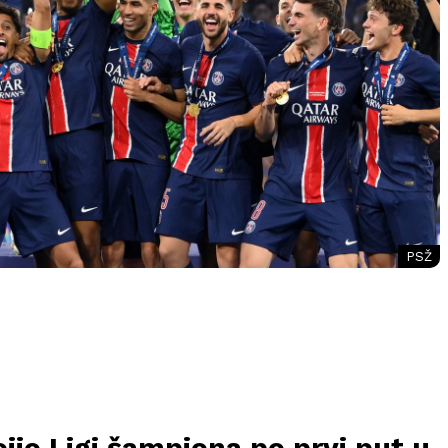
PSŽ
jio Ligi šampiona po prvi put u