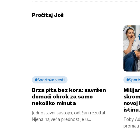
Pročitaj Još
Sportske vesti
Sport
Brza pita bez kora: savršen
Milija
domaći obrok za samo
skrom
nekoliko minuta
novoj 
istin
Jednostavni sastojci, odličan rezultat
Njena najveća prednost je u
Toby Ada
jednostavnosti pripreme. Potrebni...
promatr
stana. S