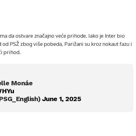
a da ostvare značajno veće prihode. Iako je Inter bio
od od PSŽ zbog više pobeda, Parižani su kroz nokaut fazu i
ći prihod.
elle Monáe
WHYu
@PSG_English)
June 1, 2025