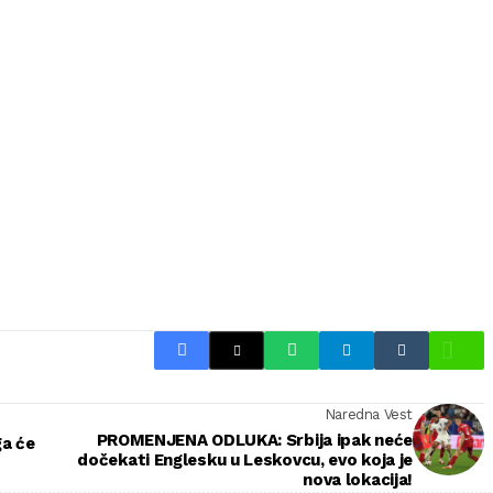
Naredna Vest
PROMENJENA ODLUKA: Srbija ipak neće
a će
dočekati Englesku u Leskovcu, evo koja je
nova lokacija!