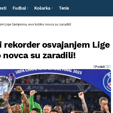
esti
Fudbal
Košarka
Tenis
m Lige šampiona, evo koliko novca su zaradili!
i rekorder osvajanjem Lige
 novca su zaradili!
Podeli