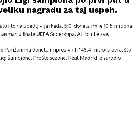
i veliku nagradu za taj uspeh.
u i to najubedljivija ikada, 5:0, donela im je 10,5 miliona
 plasman u finale
UEFA
Superkupa. Ali to nije sve.
e Parižanima donelo impresivnih 148,4 miliona evra, što
Ligi šampiona. Prošle sezone, Real Madrid je zaradio