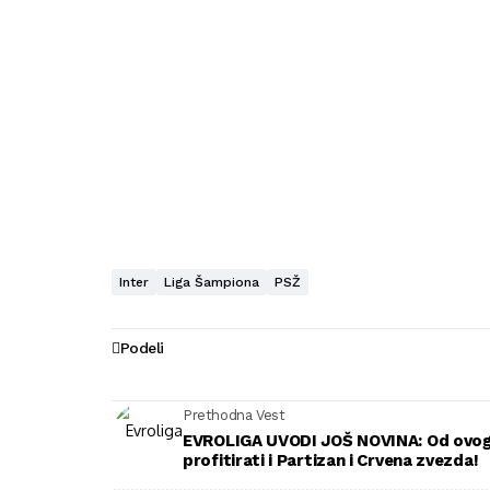
Inter
Liga Šampiona
PSŽ
Podeli
Prethodna Vest
EVROLIGA UVODI JOŠ NOVINA: Od ovog
profitirati i Partizan i Crvena zvezda!