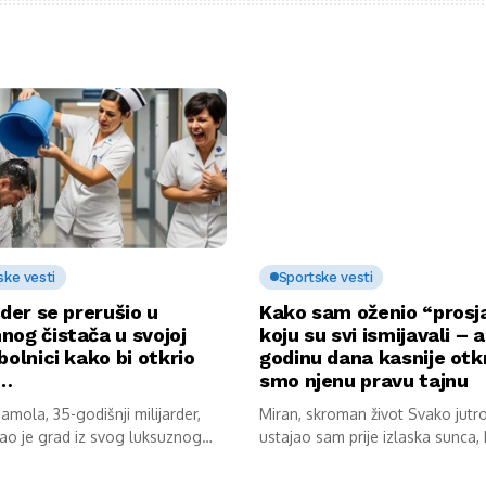
ske vesti
Sportske vesti
rder se prerušio u
Kako sam oženio “prosj
nog čistača u svojoj
koju su svi ismijavali – a
bolnici kako bi otkrio
godinu dana kasnije otkr
u…
smo njenu pravu tajnu
mola, 35-godišnji milijarder,
Miran, skroman život Svako jutr
ao je grad iz svog luksuznog
ustajao sam prije izlaska sunca,
av...
kokoške...