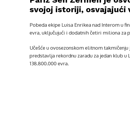
svojoj istoriji, osvajajuć
Pobeda ekipe Luisa Enrikea nad Interom u final
evra, uključujući i dodatnih četiri miliona za
Učešće u ovosezonskom elitnom takmičenju j
predstavlja rekordnu zaradu za jedan klub u 
138.800.000 evra.