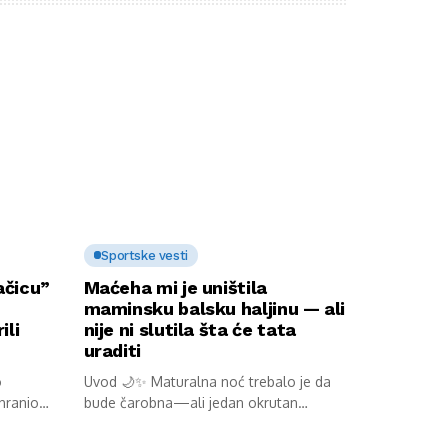
Sportske vesti
ačicu”
Maćeha mi je uništila
maminsku balsku haljinu — ali
ili
nije ni slutila šta će tata
uraditi
o
Uvod 🌙✨ Maturalna noć trebalo je da
 hranio
bude čarobna—ali jedan okrutan
potez...