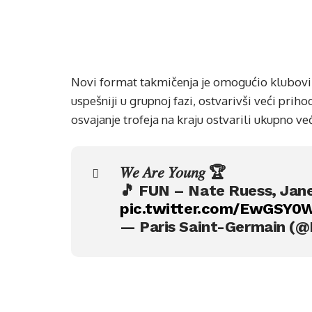
Novi format takmičenja je omogućio klubovim
uspešniji u grupnoj fazi, ostvarivši veći prih
osvajanje trofeja na kraju ostvarili ukupno ve
𝑊𝑒 𝐴𝑟𝑒 𝑌𝑜𝑢𝑛𝑔 🏆
🎵 FUN – Nate Ruess, Jan
pic.twitter.com/EwGSY0
— Paris Saint-Germain (