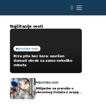
Najčitanije vesti
Sportske vesti
Brza pita bez kora: savršen
domaći obrok za samo nekoliko
minuta
Sportske vesti
Milijarder se prerušio u
skromnog čistača u svojoj
novoj bolnici kako bi otkrio
istinu…