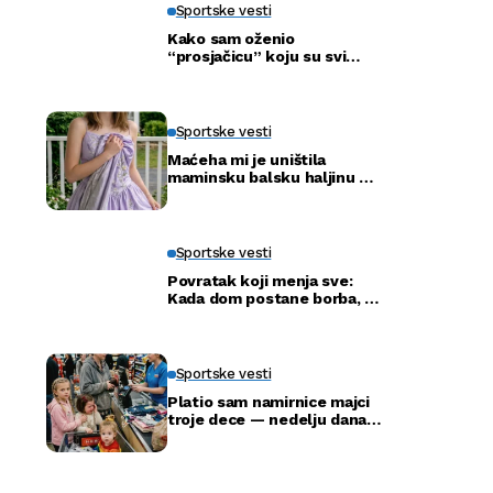
Sportske vesti
Kako sam oženio
“prosjačicu” koju su svi
ismijavali – a godinu dana
kasnije otkrili smo njenu
pravu tajnu
Sportske vesti
Maćeha mi je uništila
maminsku balsku haljinu —
ali nije ni slutila šta će tata
uraditi
Sportske vesti
Povratak koji menja sve:
Kada dom postane borba, a
ne adresa
Sportske vesti
Platio sam namirnice majci
troje dece — nedelju dana
kasnije ušla je u moju
kancelariju i svi su ustali