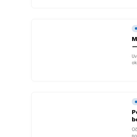
M
—
Uv
ok
ni
P
b
Oč
po