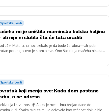
Sportske vesti
aćeha mi je uništila maminsku balsku haljinu
 ali nije ni slutila šta će tata uraditi
od 🌙✨ Maturalna noć trebalo je da bude čarobna—ali jedan
rutan potez gotovo je slomio sve. Ono što moja maćeha nikada
je razumela...
Sportske vesti
ovratak koji menja sve: Kada dom postane
orba, a ne adresa
ekivanja i stvarnost 🌍 Aleks je mesecima brojao dane do
vratka kući. Svaka minuta mu je delovala kao večnost dok je bio