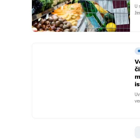
U 
že
tok
V
č
m
i
Uv
ve
oč