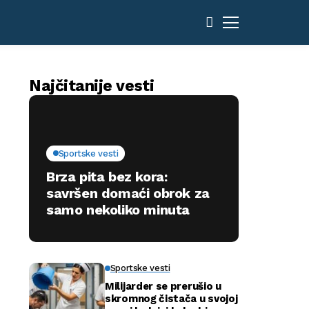
Najčitanije vesti
Sportske vesti
Brza pita bez kora:
savršen domaći obrok za
samo nekoliko minuta
Sportske vesti
Milijarder se prerušio u
skromnog čistača u svojoj