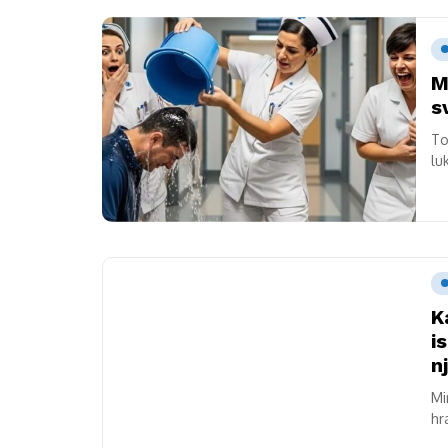
M
s
To
lu
pr
K
i
n
Mi
hr
do