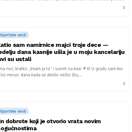
.
Sportske vesti
latio sam namirnice majci troje dece —
edelju dana kasnije ušla je u moju kancelariju
svi su ustali
šna noć, kratko „Imam ja to” i susret na kasi ☔🛒 U gradu sam bio
čno mesec dana kada se desilo nešto što,...
Sportske vesti
in dobrote koji je otvorio vrata novim
ogućnostima