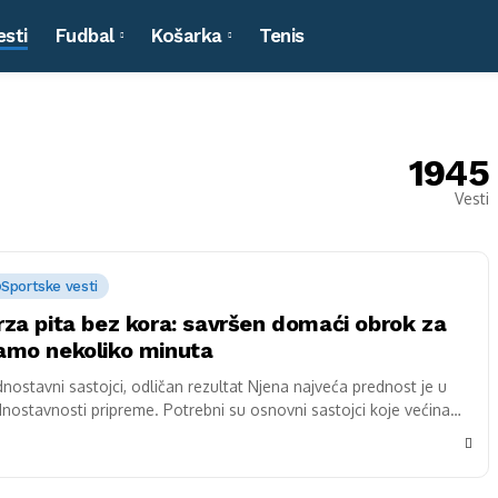
esti
Fudbal
Košarka
Tenis
1945
Vesti
Sportske vesti
rza pita bez kora: savršen domaći obrok za
amo nekoliko minuta
dnostavni sastojci, odličan rezultat Njena najveća prednost je u
dnostavnosti pripreme. Potrebni su osnovni sastojci koje većina
ć ima u kuhinji: jaja, jogurt,...