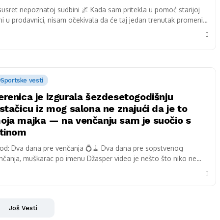
susret nepoznatoj sudbini 🌌 Kada sam pritekla u pomoć starijoj
ni u prodavnici, nisam očekivala da će taj jedan trenutak promeniti
...
Sportske vesti
erenica je izgurala šezdesetogodišnju
istačicu iz mog salona ne znajući da je to
oja majka — na venčanju sam je suočio s
stinom
od: Dva dana pre venčanja 💍🧹 Dva dana pre sopstvenog
nčanja, muškarac po imenu Džasper video je nešto što niko ne
ekuje da...
Još Vesti