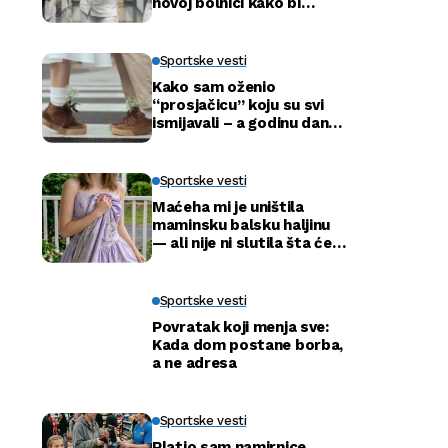
novoj bolnici kako bi
otkrio istinu…
Sportske vesti
Kako sam oženio
“prosjačicu” koju su svi
ismijavali – a godinu dana
kasnije otkrili smo njenu
pravu tajnu
Sportske vesti
Maćeha mi je uništila
maminsku balsku haljinu
— ali nije ni slutila šta će
tata uraditi
Sportske vesti
Povratak koji menja sve:
Kada dom postane borba,
a ne adresa
Sportske vesti
Platio sam namirnice