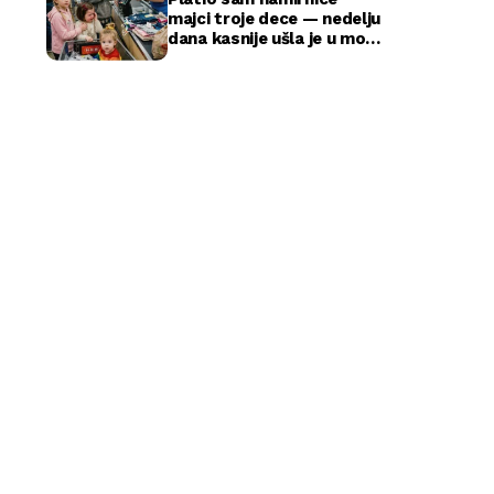
majci troje dece — nedelju
dana kasnije ušla je u moju
kancelariju i svi su ustali