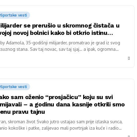
Sportske vesti
ilijarder se prerušio u skromnog čistača u
vojoj novoj bolnici kako bi otkrio istinu…
by Adamola, 35-godišnji milijarder, promatrao je grad iz svog
ksuznog stana. Sav taj novac, sav taj sjaj… a ipak, ogromna
aznina u njegovom...
Sportske vesti
ako sam oženio “prosjačicu” koju su svi
smijavali – a godinu dana kasnije otkrili smo
jenu pravu tajnu
ran, skroman život Svako jutro ustajao sam prije izlaska sunca,
anio kokoške i patke, zalijevao mali povrtnjak iza kuće i radio
voljno da...