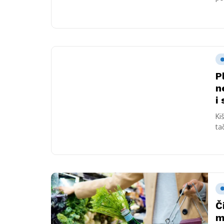
u..
P
n
i 
Ki
ta
Č
m