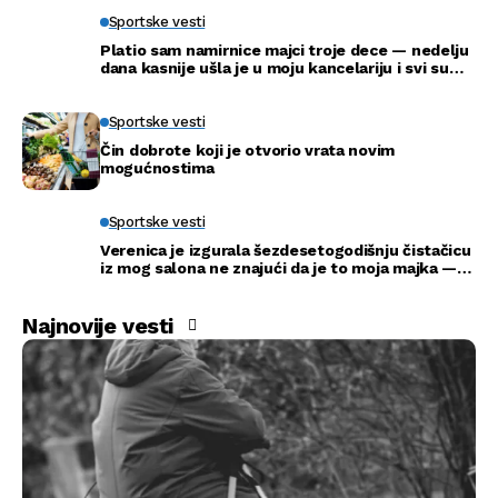
Sportske vesti
Platio sam namirnice majci troje dece — nedelju
dana kasnije ušla je u moju kancelariju i svi su
ustali
Sportske vesti
Čin dobrote koji je otvorio vrata novim
mogućnostima
Sportske vesti
Verenica je izgurala šezdesetogodišnju čistačicu
iz mog salona ne znajući da je to moja majka —
na venčanju sam je suočio s istinom
Najnovije vesti