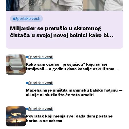
Sportske vesti
Milijarder se prerušio u skromnog
čistača u svojoj novoj bolnici kako bi
otkrio istinu…
Sportske vesti
Kako sam oženio “prosjačicu” koju su svi
ismijavali – a godinu dana kasnije otkrili smo
njenu pravu tajnu
Sportske vesti
Maćeha mi je uništila maminsku balsku haljinu —
ali nije ni slutila šta će tata uraditi
Sportske vesti
Povratak koji menja sve: Kada dom postane
borba, a ne adresa