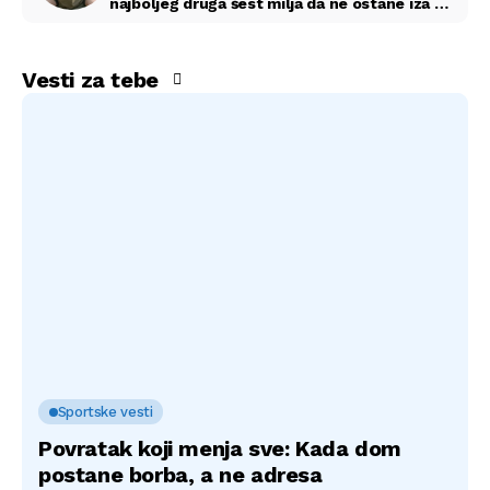
e u
ula
ha
meni
najboljeg druga šest milja da ne ostane iza –
sutradan je zazvonio telefon i sve se
triju
život
la
promenilo
mf
Vesti za tebe
Sportske vesti
Povratak koji menja sve: Kada dom
postane borba, a ne adresa