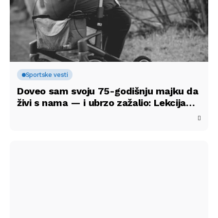
Sportske vesti
Doveo sam svoju 75-godišnju majku da
živi s nama — i ubrzo zažalio: Lekcija
koju ne želiš da ponoviš