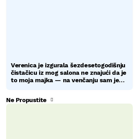
Verenica je izgurala šezdesetogodišnju
čistačicu iz mog salona ne znajući da je
to moja majka — na venčanju sam je
suočio s istinom
Ne Propustite