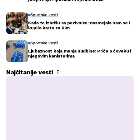
Sportske vesti
Kada te izbrišu sa pozivnice: nasmejala sam se i
kupila kartu za Rim
Sportske vesti
Ljubaznost koja menja sudbine: Priča o čoveku i
njegovim kanisterima
Najčitanije vesti