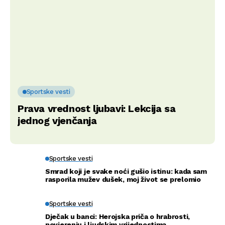
Sportske vesti
Prava vrednost ljubavi: Lekcija sa
jednog vjenčanja
Sportske vesti
Smrad koji je svake noći gušio istinu: kada sam
rasporila mužev dušek, moj život se prelomio
Sportske vesti
Dječak u banci: Herojska priča o hrabrosti,
povjerenju i ljudskim vrijednostima