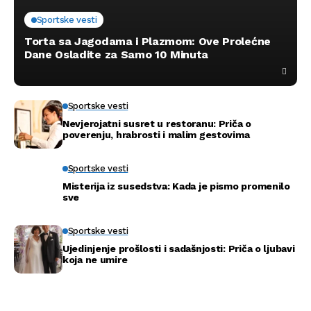
Sportske vesti
Torta sa Jagodama i Plazmom: Ove Prolećne
Dane Osladite za Samo 10 Minuta
Sportske vesti
Nevjerojatni susret u restoranu: Priča o
poverenju, hrabrosti i malim gestovima
Sportske vesti
Misterija iz susedstva: Kada je pismo promenilo
sve
Sportske vesti
Ujedinjenje prošlosti i sadašnjosti: Priča o ljubavi
koja ne umire