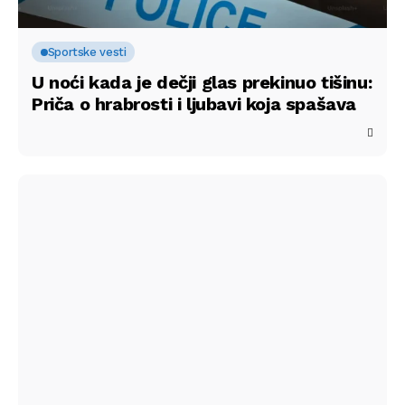
Sportske vesti
U noći kada je dečji glas prekinuo tišinu:
Priča o hrabrosti i ljubavi koja spašava