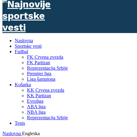
Naslovna
Sportske vesti
Fudbal
FK Crvena zvezda
FK Partizan
Reprezentacija Srbije
Premijer liga
Liga šampiona
Košarka
KK Crvena zvezda
KK Partizan
Evroliga
ABA liga
NBA liga
Reprezentacija Srbije
Tenis
Naslovna
Engleska