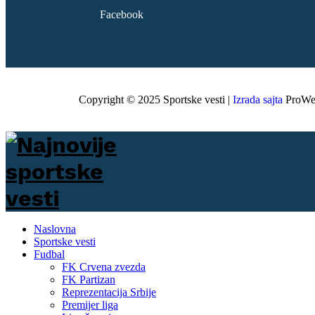
Facebook
Copyright © 2025 Sportske vesti |
Izrada sajta
ProWe
Naslovna
Sportske vesti
Fudbal
FK Crvena zvezda
FK Partizan
Reprezentacija Srbije
Premijer liga