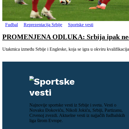
Fudbal
Reprezentacija Srbije
Sportske vesti
PROMENJENA ODLUKA: Srbija ipak neće do
Utakmica između Srbije i Engleske, koja se igra u okviru kvalifikaci
Najnovije sportske vesti iz Srbije i sveta. Vesti o
Novaku Đokoviću, Nikoli Jokiću, Srbiji, Partizanu,
Crvenoj zvezdi. Aktuelne vesti iz najjačih fudbalskih
liga širom Evrope.