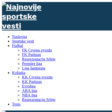
Naslovna
Sportske vesti
Fudbal
FK Crvena zvezda
FK Partizan
Reprezentacija Srbije
Premijer liga
Liga šampiona
Košarka
KK Crvena zvezda
KK Partizan
Evroliga
ABA liga
NBA liga
Reprezentacija Srbije
Tenis