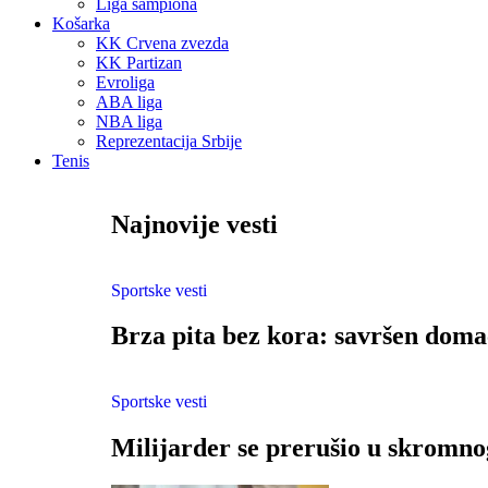
Liga šampiona
Košarka
KK Crvena zvezda
KK Partizan
Evroliga
ABA liga
NBA liga
Reprezentacija Srbije
Tenis
Najnovije vesti
Sportske vesti
Brza pita bez kora: savršen doma
Sportske vesti
Milijarder se prerušio u skromnog