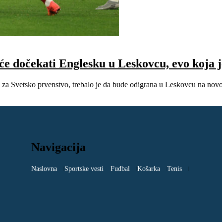
čekati Englesku u Leskovcu, evo koja je
ja za Svetsko prvenstvo, trebalo je da bude odigrana u Leskovcu na nov
Navigacija
Naslovna
Sportske vesti
Fudbal
Košarka
Tenis