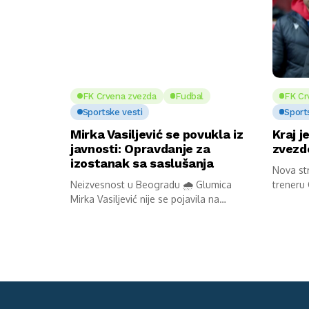
FK Crvena zvezda
Fudbal
FK Cr
Sportske vesti
Sport
Mirka Vasiljević se povukla iz
Kraj j
javnosti: Opravdanje za
zvezde
izostanak sa saslušanja
Nova str
Neizvesnost u Beogradu 🌧️ Glumica
treneru 
Mirka Vasiljević nije se pojavila na
saslušanju...