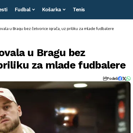
esti
Fudbal
Košarka
Tenis
ala u Bragu bez četvorice igrača, uz priliku za mlade fudbalere
ovala u Bragu bez
priliku za mlade fudbalere
Podeli