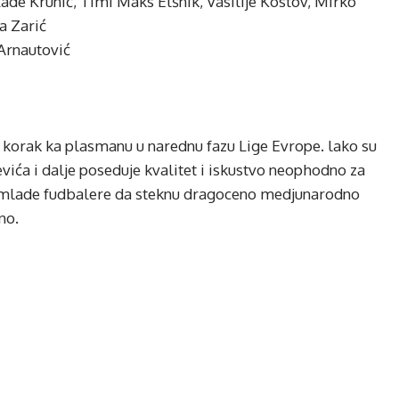
 Krunić, Timi Maks Elšnik, Vasilije Kostov, Mirko
a Zarić
Arnautović
 korak ka plasmanu u narednu fazu Lige Evrope. lako su
vića i dalje poseduje kvalitet i iskustvo neophodno za
 za mlade fudbalere da steknu dragoceno medjunarodno
no.