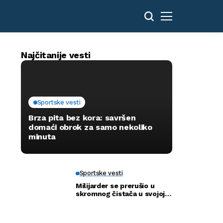
Najčitanije vesti
Sportske vesti
Brza pita bez kora: savršen
domaći obrok za samo nekoliko
minuta
Sportske vesti
Milijarder se prerušio u
skromnog čistača u svojoj
novoj bolnici kako bi otkrio
istinu…