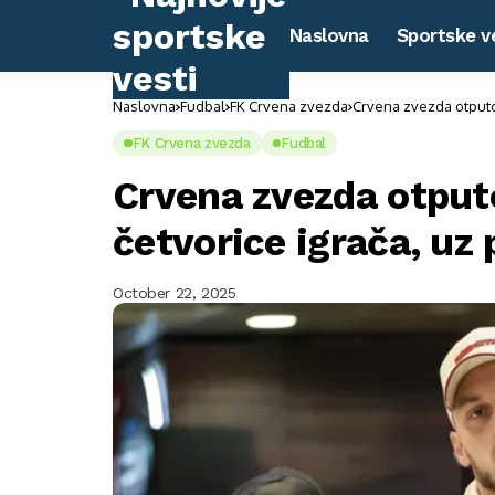
Naslovna
Sportske v
Naslovna
Fudbal
FK Crvena zvezda
Crvena zvezda otputov
FK Crvena zvezda
Fudbal
Crvena zvezda otput
četvorice igrača, uz 
October 22, 2025