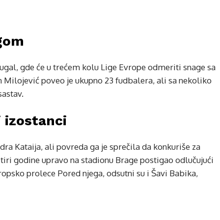
agom
ugal, gde će u trećem kolu Lige Evrope odmeriti snage sa
n Milojević poveo je ukupno 23 fudbalera, ali sa nekoliko
sastav.
 izostanci
ra Kataija, ali povreda ga je sprečila da konkuriše za
etiri godine upravo na stadionu Brage postigao odlučujući
ropsko prolece Pored njega, odsutni su i Šavi Babika,