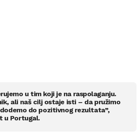
rujemo u tim koji je na raspolaganju.
k, ali naš cilj ostaje isti – da pružimo
odemo do pozitivnog rezultata”,
ut u Portugal.