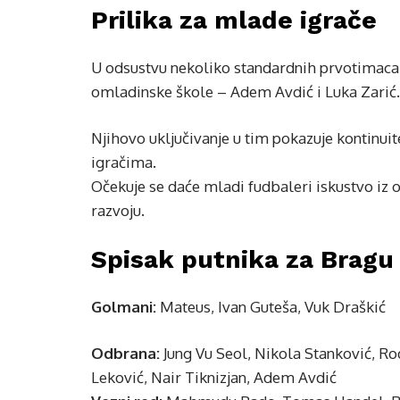
Prilika za mlade igrače
U odsustvu nekoliko standardnih prvotimaca, 
omladinske škole – Adem Avdić i Luka Zarić.
Njihovo uključivanje u tim pokazuje kontinui
igračima.
Očekuje se daće mladi fudbaleri iskustvo iz 
razvoju.
Spisak putnika za Bragu 
Golmani:
Mateus, Ivan Guteša, Vuk Draškić
Odbrana:
Jung Vu Seol, Nikola Stanković, Ro
Leković, Nair Tiknizjan, Adem Avdić