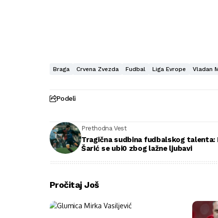
Braga
Crvena Zvezda
Fudbal
Liga Evrope
Vladan M
Podeli
Prethodna Vest
Tragična sudbina fudbalskog talenta:
Šarić se ubi0 zbog lažne ljubavi
Pročitaj Još