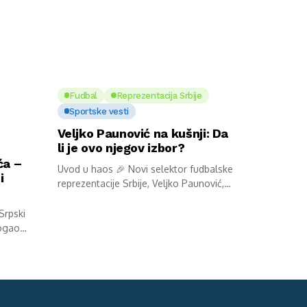
Fudbal
Reprezentacija Srbije
Sportske vesti
Veljko Paunović na kušnji: Da
li je ovo njegov izbor?
ća –
Uvod u haos 🎉 Novi selektor fudbalske
i
reprezentacije Srbije, Veljko Paunović,
stao...
Srpski
mogao