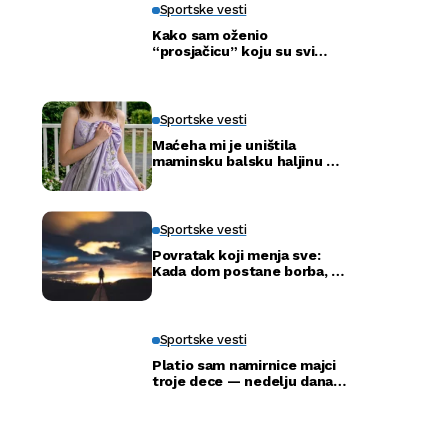
Sportske vesti
Kako sam oženio
“prosjačicu” koju su svi
ismijavali – a godinu dana
kasnije otkrili smo njenu
pravu tajnu
Sportske vesti
Maćeha mi je uništila
maminsku balsku haljinu —
ali nije ni slutila šta će tata
uraditi
Sportske vesti
Povratak koji menja sve:
Kada dom postane borba, a
ne adresa
Sportske vesti
Platio sam namirnice majci
troje dece — nedelju dana
kasnije ušla je u moju
kancelariju i svi su ustali