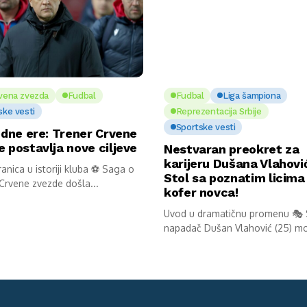
vena zvezda
Fudbal
Fudbal
Liga šampiona
ske vesti
Reprezentacija Srbije
Sportske vesti
edne ere: Trener Crvene
 postavlja nove ciljeve
Nestvaran preokret za
karijeru Dušana Vlahovi
anica u istoriji kluba ⚽ Saga o
Stol sa poznatim licima 
Crvene zvezde došla...
kofer novca!
Uvod u dramatičnu promenu 🎭 
napadač Dušan Vlahović (25) 
bi,...