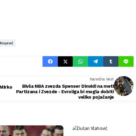
ilojević
Naredna Vest
Bivša NBA zvezda Spenser Dinvidi na meti
 Mirko
Partizana i Zvezde - Evroliga bi mogla dobiti
veliko pojačanje