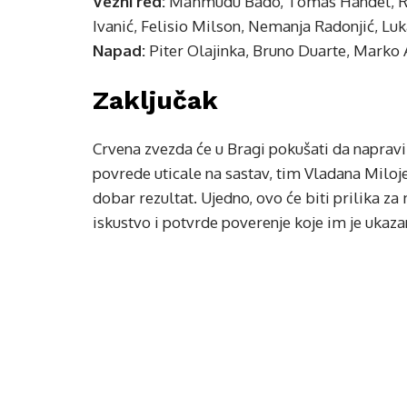
Vezni red:
Mahmudu Bado, Tomas Handel, Rade
Ivanić, Felisio Milson, Nemanja Radonjić, Luk
Napad:
Piter Olajinka, Bruno Duarte, Marko 
Zaključak
Crvena zvezda će u Bragi pokušati da napravi
povrede uticale na sastav, tim Vladana Miloje
dobar rezultat. Ujedno, ovo će biti prilika
iskustvo i potvrde poverenje koje im je ukaza