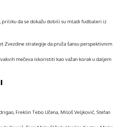
priliku da se dokažu dobili su mladi fudbaleri iz
tet Zvezdine strategije da pruža šansu perspektivnim
ovakvih mečeva iskoristiti kao važan korak u daljem
I
drigao, Freklin Tebo Učena, Miloš Veljković, Stefan