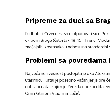
Pripreme za duel sa Br
Fudbaleri Crvene zvezde otputovali su u Port
ekipom Brage (četvrtak, 18.45). Trener Viada
značajnih izostanaka u odnosu na standardni 
Problemi sa povredama i
Najveća neizvesnost postojala je oko Aleksand
utakmicu. Katai je posebno važan jer je pre č
gol iz penala, kojim je Zvezda obezbedila ev
Omri Glazer i Vladimir Lučić.