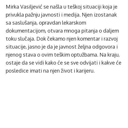
Mirka Vasiljević se našla u teškoj situaciji koja je
privukla pažnju javnosti i medija. Njen izostanak
sa saslušanja, opravdan lekarskom
dokumentacijom, otvara mnoga pitanja o daljem
toku slučaja. Dok čekamo njen komentar i razvoj
situacije, jasno je da je javnost željna odgovora i
njenog stava o ovim teškim optužbama. Na kraju,
ostaje da se vidi kako će se sve odvijati i kakve će
posledice imati na njen život i karijeru.