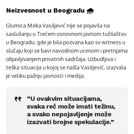
Neizvesnost u Beogradu 🌧️
Glumica Mirka Vasiljević nije se pojavila na
saslušanju u Trećem osnovnom javnom tužilaštvu
u Beogradu, gde je bila pozvana kao sv witness u
slučaju koji se bavi navodnom ucenom i pretnjama
objavljivanjem privatnih sadržaja. Uzbudljiva i
teška situacija u kojoj se našla Vasiljević, izazvala
je veliku pažnju javnosti i medija.
“U ovakvim situacijama,
svaka reč može imati težinu,
a svako nepojavljenje može
izazvati brojne spekulacije.”