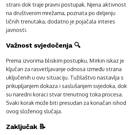
strani dok traje pravni postupak. Njena aktivnost
na društvenim mrežama, poznata po deljenju
ličnih trenutaka, dodatno je pojačala interes
javnosti.
Važnost svjedočenja 🔍
Prema izvorima bliskim postupku, Mirkin iskaz je
ključan za rasvetljavanje odnosa između strana
uključenih u ovu situaciju. Tužilaštvo nastavlja s
prikupljanjem dokaza i saslušanjem svjedoka, dok
su naredni koraci stvar trenutnog toka procesa.
Svaki korak može biti presudan za konačan ishod
ovog složenog slučaja.
Zaključak 📝