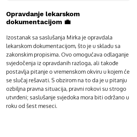
Opravdanje lekarskom
dokumentacijom 💼
Izostanak sa saslušanja Mirka je opravdala
lekarskom dokumentacijom, što je u skladu sa
zakonskim propisima. Ovo omogućava odlaganje
svjedočenja iz opravdanih razloga, ali takođe
postavlja pitanje o vremenskom okviru u kojem će
se slučaj rešavati. S obzirom na to da je u pitanju
ozbiljna pravna situacija, pravni rokovi su strogo
utvrđeni; saslušanje svjedoka mora biti održano u
roku od šest meseci.