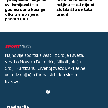
svi ismijavali – a
haljinu — ali nije ni
godinu dana kasnije
slutila šta će tata
otkrili smo njenu
uraditi
pravu tajnu
Najnovije sportske vesti iz Srbije i sveta.
Vesti o Novaku Đokoviću, Nikoli Jokiću,
Srbiji, Partizanu, Crvenoj zvezdi. Aktuelne
vesti iz najjačih fudbalskih liga širom
Evrope.
Navigacija