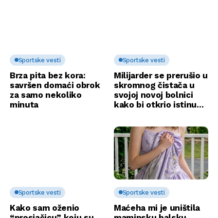
Sportske vesti
Sportske vesti
Brza pita bez kora:
Milijarder se prerušio u
savršen domaći obrok
skromnog čistača u
za samo nekoliko
svojoj novoj bolnici
minuta
kako bi otkrio istinu…
Sportske vesti
Sportske vesti
Kako sam oženio
Maćeha mi je uništila
“prosjačicu” koju su
maminsku balsku