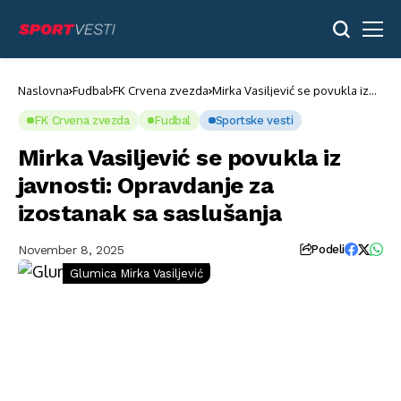
Naslovna
Fudbal
FK Crvena zvezda
Mirka Vasiljević se povukla iz
javnosti: Opravdanje za
izostanak sa saslušanja
FK Crvena zvezda
Fudbal
Sportske vesti
Mirka Vasiljević se povukla iz
javnosti: Opravdanje za
izostanak sa saslušanja
November 8, 2025
Podeli
Glumica Mirka Vasiljević