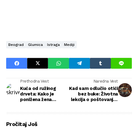
Beograd
Glumica
Istraga
Mediji
Prethodna Vest
Naredna Vest
Kuća od ružinog
Kad sam odlučio otići
drveta: Kako je
bez buke: Životna
ponižena žena
lekcija o poštovanju i
pronašla blago u
granicama
prašini prošlosti
Pročitaj Još