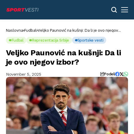
Naslovna
Fudbal
Veljko Paunović na kušnji: Da li je ovo njegov
izbor?
Fudbal
Reprezentacija Srbije
Sportske vesti
Veljko Paunović na kušnji: Da li
je ovo njegov izbor?
November 5, 2025
Podeli