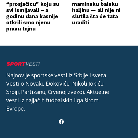
“prosjačicu” koju su
maminsku balsku
svi ismijavali – a
haljinu — ali nije ni
godinu dana kasnije
slutila šta će tata
otkrili smo njenu
uraditi
pravu tajnu
Najnovije sportske vesti iz Srbije i sveta.
Vesti o Novaku Đokoviću, Nikoli Jokiću,
Srbiji, Partizanu, Crvenoj zvezdi. Aktuelne
vesti iz najjačih fudbalskih liga širom
Evrope.