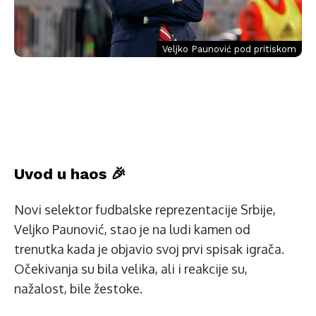
Veljko Paunović pod pritiskom
Uvod u haos 🎉
Novi selektor fudbalske reprezentacije Srbije,
Veljko Paunović, stao je na ludi kamen od
trenutka kada je objavio svoj prvi spisak igrača.
Očekivanja su bila velika, ali i reakcije su,
nažalost, bile žestoke.