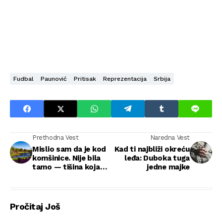
Fudbal
Paunović
Pritisak
Reprezentacija
Srbija
Prethodna Vest
Naredna Vest
Mislio sam da je kod
Kad ti najbliži okreću
komšinice. Nije bila
leđa: Duboka tuga
tamo — tišina koja
jedne majke
traje dve godine
Pročitaj Još