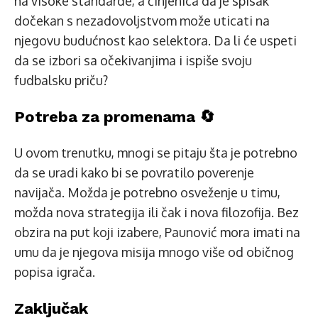
na visoke standarde, a činjenica da je spisak
dočekan s nezadovoljstvom može uticati na
njegovu budućnost kao selektora. Da li će uspeti
da se izbori sa očekivanjima i ispiše svoju
fudbalsku priču?
Potreba za promenama 🔄
U ovom trenutku, mnogi se pitaju šta je potrebno
da se uradi kako bi se povratilo poverenje
navijača. Možda je potrebno osveženje u timu,
možda nova strategija ili čak i nova filozofija. Bez
obzira na put koji izabere, Paunović mora imati na
umu da je njegova misija mnogo više od običnog
popisa igrača.
Zaključak