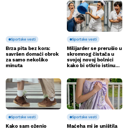
Sportske vesti
Sportske vesti
Brza pita bez kora:
Milijarder se prerušio u
savršen domaći obrok
skromnog čistača u
za samo nekoliko
svojoj novoj bolnici
minuta
kako bi otkrio istinu…
Sportske vesti
Sportske vesti
Kako sam oženio
Maćeha mi je uništila