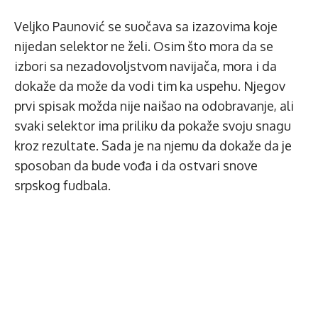
Veljko Paunović se suočava sa izazovima koje
nijedan selektor ne želi. Osim što mora da se
izbori sa nezadovoljstvom navijača, mora i da
dokaže da može da vodi tim ka uspehu. Njegov
prvi spisak možda nije naišao na odobravanje, ali
svaki selektor ima priliku da pokaže svoju snagu
kroz rezultate. Sada je na njemu da dokaže da je
sposoban da bude vođa i da ostvari snove
srpskog fudbala.