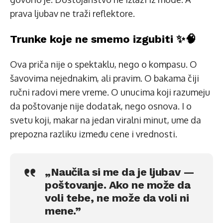
prava ljubav ne traži reflektore.
Trunke koje ne smemo izgubiti ✨🧠
Ova priča nije o spektaklu, nego o kompasu. O
šavovima nejednakim, ali pravim. O bakama čiji
ručni radovi mere vreme. O unucima koji razumeju
da poštovanje nije dodatak, nego osnova. I o
svetu koji, makar na jedan viralni minut, ume da
prepozna razliku između cene i vrednosti.
„Naučila si me da je ljubav —
poštovanje. Ako ne može da
voli tebe, ne može da voli ni
mene.”