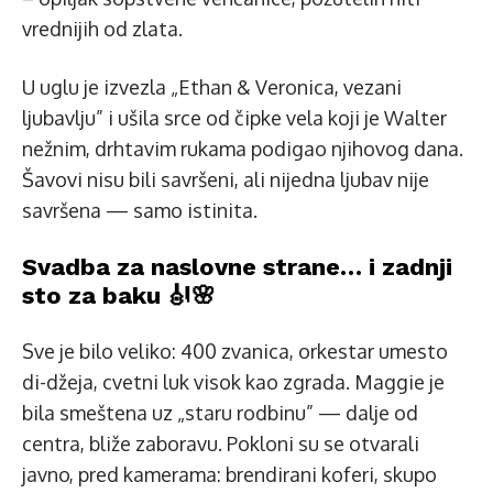
vrednijih od zlata.
U uglu je izvezla „Ethan & Veronica, vezani
ljubavlju” i ušila srce od čipke vela koji je Walter
nežnim, drhtavim rukama podigao njihovog dana.
Šavovi nisu bili savršeni, ali nijedna ljubav nije
savršena — samo istinita.
Svadba za naslovne strane… i zadnji
sto za baku 🎻🌸
Sve je bilo veliko: 400 zvanica, orkestar umesto
di-džeja, cvetni luk visok kao zgrada. Maggie je
bila smeštena uz „staru rodbinu” — dalje od
centra, bliže zaboravu. Pokloni su se otvarali
javno, pred kamerama: brendirani koferi, skupo