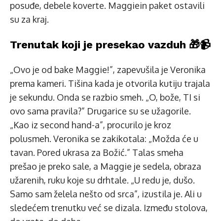
posuđe, debele koverte. Maggiein paket ostavili
su za kraj.
Trenutak koji je presekao vazduh 🎁📹
„Ovo je od bake Maggie!”, zapevušila je Veronika
prema kameri. Tišina kada je otvorila kutiju trajala
je sekundu. Onda se razbio smeh. „O, bože, TI si
ovo sama pravila?” Drugarice su se užagorile.
„Kao iz second hand-a”, procurilo je kroz
polusmeh. Veronika se zakikotala: „Možda će u
tavan. Pored ukrasa za Božić.” Talas smeha
prešao je preko sale, a Maggie je sedela, obraza
užarenih, ruku koje su drhtale. „U redu je, dušo.
Samo sam želela nešto od srca”, izustila je. Ali u
sledećem trenutku već se dizala. Između stolova,