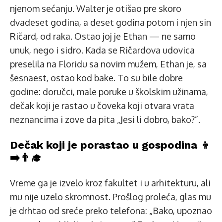
njenom sećanju. Walter je otišao pre skoro
dvadeset godina, a deset godina potom i njen sin
Ričard, od raka. Ostao joj je Ethan — ne samo
unuk, nego i sidro. Kada se Ričardova udovica
preselila na Floridu sa novim mužem, Ethan je, sa
šesnaest, ostao kod bake. To su bile dobre
godine: doručci, male poruke u školskim užinama,
dečak koji je rastao u čoveka koji otvara vrata
neznancima i zove da pita „Jesi li dobro, bako?”.
Dečak koji je porastao u gospodina 👦
➡️👨‍🎓
Vreme ga je izvelo kroz fakultet i u arhitekturu, ali
mu nije uzelo skromnost. Prošlog proleća, glas mu
je drhtao od sreće preko telefona: „Bako, upoznao