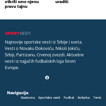
otkrili smo njenu
uraditi
pravu tajnu
Najnovije sportske vesti iz Srbije i sveta.
Vesti o Novaku Đokoviću, Nikoli Jokiću,
Srbiji, Partizanu, Crvenoj zvezdi. Aktuelne
vesti iz najjačih fudbalskih liga širom
Evrope.
Navigacija
Naslovna
Sportske vesti
Fudbal
Košarka
Tenis