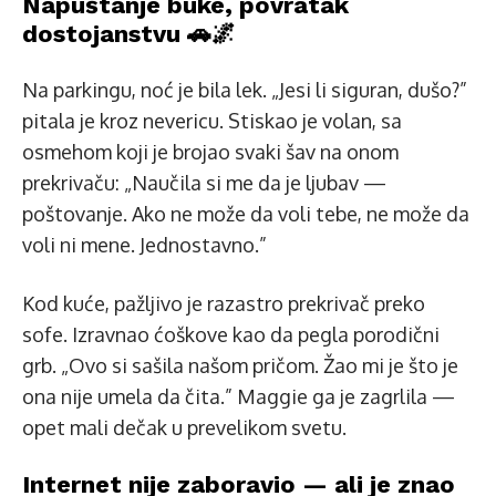
Napuštanje buke, povratak
dostojanstvu 🚗🌌
Na parkingu, noć je bila lek. „Jesi li siguran, dušo?”
pitala je kroz nevericu. Stiskao je volan, sa
osmehom koji je brojao svaki šav na onom
prekrivaču: „Naučila si me da je ljubav —
poštovanje. Ako ne može da voli tebe, ne može da
voli ni mene. Jednostavno.”
Kod kuće, pažljivo je razastro prekrivač preko
sofe. Izravnao ćoškove kao da pegla porodični
grb. „Ovo si sašila našom pričom. Žao mi je što je
ona nije umela da čita.” Maggie ga je zagrlila —
opet mali dečak u prevelikom svetu.
Internet nije zaboravio — ali je znao