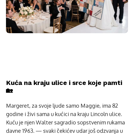
Kuća na kraju ulice i srce koje pamti
🏡
Margeret, za svoje ljude samo Maggie, ima 82
godine i živi sama u kućici na kraju Lincoln ulice.
Kuću je njen Walter sagradio sopstvenim rukama
davne 1963. — svaki čekićev udar još odzvanja u