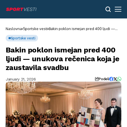
Naslovna
Sportske vesti
Bakin poklon ismejan pred 400 ljudi —
unukova rečenica koja je zaustavila
svadbu
Sportske vesti
Bakin poklon ismejan pred 400
ljudi — unukova rečenica koja je
zaustavila svadbu
January 21, 2026
Podeli