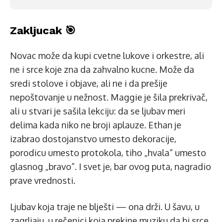
Zakljucak 🎯
Novac može da kupi cvetne lukove i orkestre, ali
ne i srce koje zna da zahvalno kucne. Može da
sredi stolove i objave, ali ne i da prešije
nepoštovanje u nežnost. Maggie je šila prekrivač,
ali u stvari je sašila lekciju: da se ljubav meri
delima kada niko ne broji aplauze. Ethan je
izabrao dostojanstvo umesto dekoracije,
porodicu umesto protokola, tiho „hvala” umesto
glasnog „bravo”. I svet je, bar ovog puta, nagradio
prave vrednosti.
Ljubav koja traje ne blješti — ona drži. U šavu, u
zagrljaju, u rečenici koja prekine muziku da bi srce