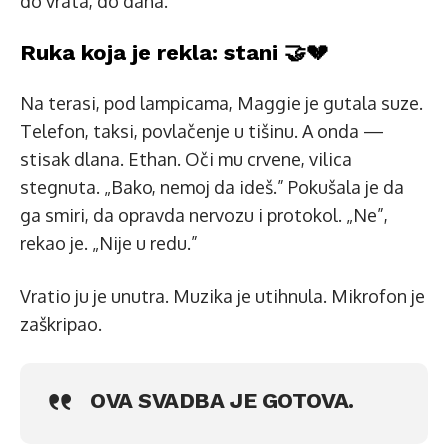
do vrata, do daha.
Ruka koja je rekla: stani 🤝💔
Na terasi, pod lampicama, Maggie je gutala suze.
Telefon, taksi, povlačenje u tišinu. A onda —
stisak dlana. Ethan. Oči mu crvene, vilica
stegnuta. „Bako, nemoj da ideš.” Pokušala je da
ga smiri, da opravda nervozu i protokol. „Ne”,
rekao je. „Nije u redu.”
Vratio ju je unutra. Muzika je utihnula. Mikrofon je
zaškripao.
OVA SVADBA JE GOTOVA.