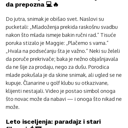
da prepozna 💻🔥
Do jutra, snimak je obišao svet. Naslovi su
pucketali: „Mladoženja prekida raskošnu svadbu
nakon što mlada ismeje bakin ručni rad.” Tisuće
poruka stizalo je Maggie: „Plačemo s vama.”
„Hvala na podsećanju šta je važno.” Neki su želeli
da poruče prekrivače; baka je nežno objašnjavala
da ne šije za prodaju, nego za dušu. Porodica
mlade pokušala je da skine snimak, ali ugled se ne
kupuje. Članarine u golf klubu su otkazivane,
klijenti nestajali. Video je postao simbol onoga
što novac može da nabavi — i onoga što nikad ne
može.
Leto isceljenja: paradajz i stari