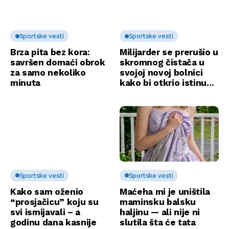
Sportske vesti
Sportske vesti
Brza pita bez kora:
Milijarder se prerušio u
savršen domaći obrok
skromnog čistača u
za samo nekoliko
svojoj novoj bolnici
minuta
kako bi otkrio istinu…
Sportske vesti
Sportske vesti
Kako sam oženio
Maćeha mi je uništila
“prosjačicu” koju su
maminsku balsku
svi ismijavali – a
haljinu — ali nije ni
godinu dana kasnije
slutila šta će tata