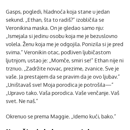
Gasps, pogledi, hladnoća koja stane u jedan
sekund. „Ethan, šta to radiš?” izobličila se
Veronikina maska. On je gledao samo nju:
„Ismejala si jedinu osobu koja me je bezuslovno
volela. Ženu koja me je odgojila. Ponizila si je pred
svima.” Veronikin otac, podliven ljubičastom
ljutnjom, ustao je: „Momče, smiri se!” Ethan nije ni
trznuo. „Zadržite novac, prezime, zvanice. Sve je
vaše. Ja prestajem da se pravim da je ovo ljubav.”
„Uništavaš sve! Moja porodica je potrošila—”
„Upravo tako. Vaša porodica. Vaše venčanje. Vaš
svet. Ne naš.”
Okrenuo se prema Maggie. „Idemo kući, bako.”