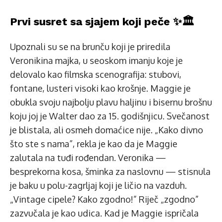
Prvi susret sa sjajem koji peče ✨🏛️
Upoznali su se na brunču koji je priredila
Veronikina majka, u seoskom imanju koje je
delovalo kao filmska scenografija: stubovi,
fontane, lusteri visoki kao krošnje. Maggie je
obukla svoju najbolju plavu haljinu i bisernu brošnu
koju joj je Walter dao za 15. godišnjicu. Svečanost
je blistala, ali osmeh domaćice nije. „Kako divno
što ste s nama”, rekla je kao da je Maggie
zalutala na tuđi rođendan. Veronika —
besprekorna kosa, šminka za naslovnu — stisnula
je baku u polu-zagrljaj koji je ličio na vazduh.
„Vintage cipele? Kako zgodno!” Riječ „zgodno”
zazvučala je kao udica. Kad je Maggie ispričala