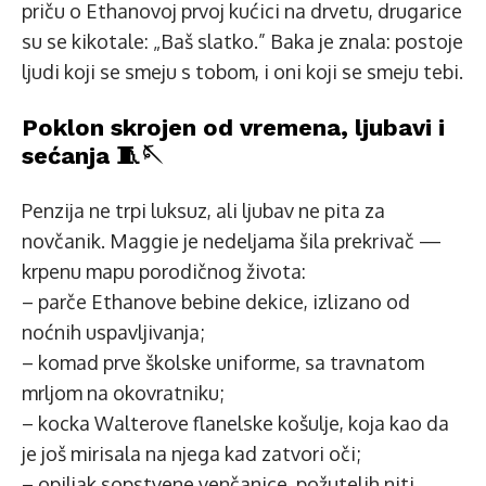
priču o Ethanovoj prvoj kućici na drvetu, drugarice
su se kikotale: „Baš slatko.” Baka je znala: postoje
ljudi koji se smeju s tobom, i oni koji se smeju tebi.
Poklon skrojen od vremena, ljubavi i
sećanja 🧵🪡
Penzija ne trpi luksuz, ali ljubav ne pita za
novčanik. Maggie je nedeljama šila prekrivač —
krpenu mapu porodičnog života:
– parče Ethanove bebine dekice, izlizano od
noćnih uspavljivanja;
– komad prve školske uniforme, sa travnatom
mrljom na okovratniku;
– kocka Walterove flanelske košulje, koja kao da
je još mirisala na njega kad zatvori oči;
– opiljak sopstvene venčanice, požutelih niti