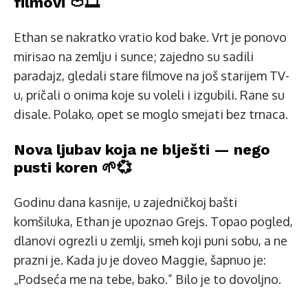
filmovi 🍅🎞️
Ethan se nakratko vratio kod bake. Vrt je ponovo
mirisao na zemlju i sunce; zajedno su sadili
paradajz, gledali stare filmove na još starijem TV-
u, pričali o onima koje su voleli i izgubili. Rane su
disale. Polako, opet se moglo smejati bez trnaca.
Nova ljubav koja ne blješti — nego
pusti koren 🌱💞
Godinu dana kasnije, u zajedničkoj bašti
komšiluka, Ethan je upoznao Grejs. Topao pogled,
dlanovi ogrezli u zemlji, smeh koji puni sobu, a ne
prazni je. Kada ju je doveo Maggie, šapnuo je:
„Podseća me na tebe, bako.” Bilo je to dovoljno.