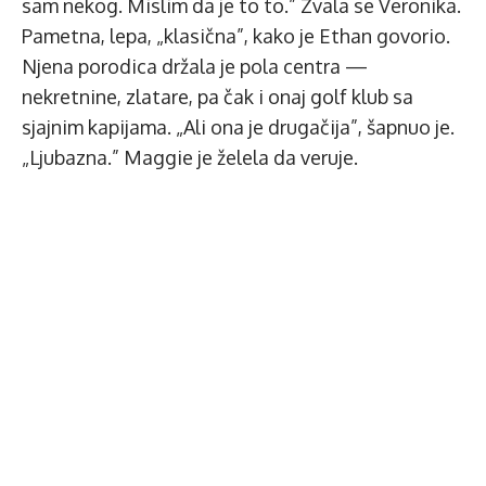
sam nekog. Mislim da je to to.” Zvala se Veronika.
Pametna, lepa, „klasična”, kako je Ethan govorio.
Njena porodica držala je pola centra —
nekretnine, zlatare, pa čak i onaj golf klub sa
sjajnim kapijama. „Ali ona je drugačija”, šapnuo je.
„Ljubazna.” Maggie je želela da veruje.