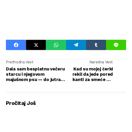
Prethodna Vest
Naredna Vest
Dala sam besplatnu večeru
Kad su mojoj ćerki
starcu i njegovom
rekli da jede pored
majušnom psu — do jutra
kanti za smeće — i
moj život više nije bio isti
kako je jedno “Ne”
zaustavilo prostoriju
Pročitaj Još