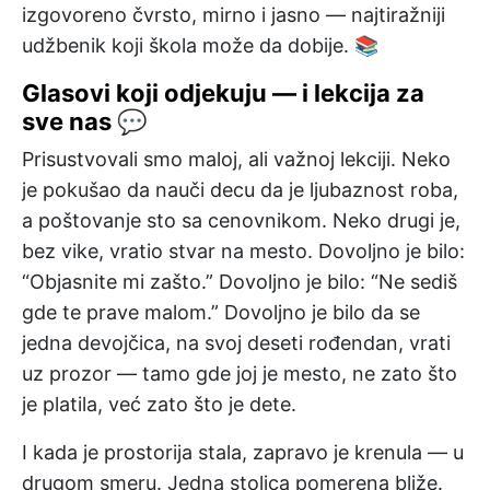
izgovoreno čvrsto, mirno i jasno — najtiražniji
udžbenik koji škola može da dobije. 📚
Glasovi koji odjekuju — i lekcija za
sve nas 💬
Prisustvovali smo maloj, ali važnoj lekciji. Neko
je pokušao da nauči decu da je ljubaznost roba,
a poštovanje sto sa cenovnikom. Neko drugi je,
bez vike, vratio stvar na mesto. Dovoljno je bilo:
“Objasnite mi zašto.” Dovoljno je bilo: “Ne sediš
gde te prave malom.” Dovoljno je bilo da se
jedna devojčica, na svoj deseti rođendan, vrati
uz prozor — tamo gde joj je mesto, ne zato što
je platila, već zato što je dete.
I kada je prostorija stala, zapravo je krenula — u
drugom smeru. Jedna stolica pomerena bliže.