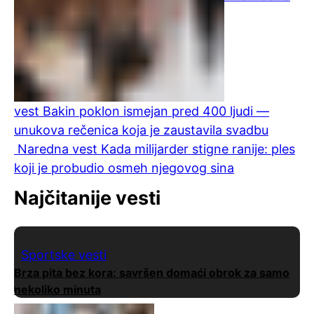
vest
Bakin poklon ismejan pred 400 ljudi —
unukova rečenica koja je zaustavila svadbu
Naredna vest
Kada milijarder stigne ranije: ples
koji je probudio osmeh njegovog sina
Najčitanije vesti
Sportske vesti
Brza pita bez kora: savršen domaći obrok za samo
nekoliko minuta