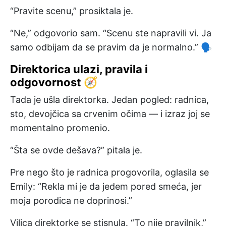
“Pravite scenu,” prosiktala je.
“Ne,” odgovorio sam. “Scenu ste napravili vi. Ja
samo odbijam da se pravim da je normalno.” 🗣️
Direktorica ulazi, pravila i
odgovornost 🧭
Tada je ušla direktorka. Jedan pogled: radnica,
sto, devojčica sa crvenim očima — i izraz joj se
momentalno promenio.
“Šta se ovde dešava?” pitala je.
Pre nego što je radnica progovorila, oglasila se
Emily: “Rekla mi je da jedem pored smeća, jer
moja porodica ne doprinosi.”
Vilica direktorke se stisnula. “To nije pravilnik,”