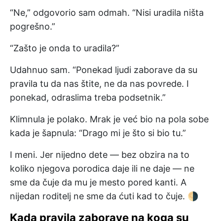
“Ne,” odgovorio sam odmah. “Nisi uradila ništa
pogrešno.”
“Zašto je onda to uradila?”
Udahnuo sam. “Ponekad ljudi zaborave da su
pravila tu da nas štite, ne da nas povrede. I
ponekad, odraslima treba podsetnik.”
Klimnula je polako. Mrak je već bio na pola sobe
kada je šapnula: “Drago mi je što si bio tu.”
I meni. Jer nijedno dete — bez obzira na to
koliko njegova porodica daje ili ne daje — ne
sme da čuje da mu je mesto pored kanti. A
nijedan roditelj ne sme da ćuti kad to čuje. 🌗
Kada pravila zaborave na koga su