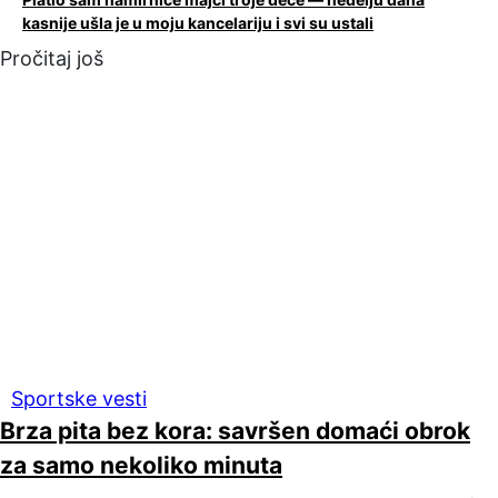
kasnije ušla je u moju kancelariju i svi su ustali
Pročitaj još
Sportske vesti
Brza pita bez kora: savršen domaći obrok
za samo nekoliko minuta