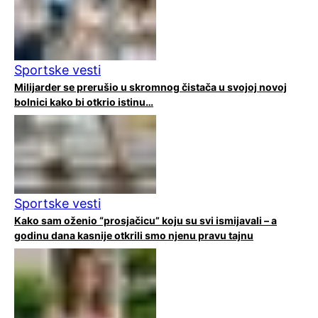
Sportske vesti
Milijarder se prerušio u skromnog čistača u svojoj novoj
bolnici kako bi otkrio istinu…
Sportske vesti
Kako sam oženio “prosjačicu” koju su svi ismijavali – a
godinu dana kasnije otkrili smo njenu pravu tajnu