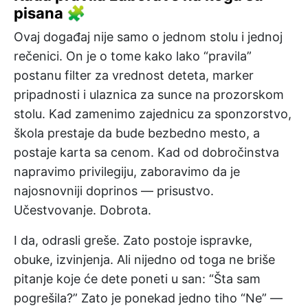
pisana 🧩
Ovaj događaj nije samo o jednom stolu i jednoj
rečenici. On je o tome kako lako “pravila”
postanu filter za vrednost deteta, marker
pripadnosti i ulaznica za sunce na prozorskom
stolu. Kad zamenimo zajednicu za sponzorstvo,
škola prestaje da bude bezbedno mesto, a
postaje karta sa cenom. Kad od dobročinstva
napravimo privilegiju, zaboravimo da je
najosnovniji doprinos — prisustvo.
Učestvovanje. Dobrota.
I da, odrasli greše. Zato postoje ispravke,
obuke, izvinjenja. Ali nijedno od toga ne briše
pitanje koje će dete poneti u san: “Šta sam
pogrešila?” Zato je ponekad jedno tiho “Ne” —