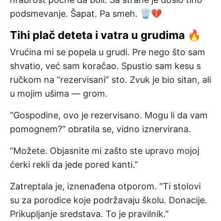
podsmevanje. Šapat. Pa smeh. 🗑️💔
Tihi plač deteta i vatra u grudima 🔥
Vrućina mi se popela u grudi. Pre nego što sam
shvatio, već sam koračao. Spustio sam kesu s
ručkom na “rezervisani” sto. Zvuk je bio sitan, ali
u mojim ušima — grom.
“Gospodine, ovo je rezervisano. Mogu li da vam
pomognem?” obratila se, vidno iznervirana.
“Možete. Objasnite mi zašto ste upravo mojoj
ćerki rekli da jede pored kanti.”
Zatreptala je, iznenađena otporom. “Ti stolovi
su za porodice koje podržavaju školu. Donacije.
Prikupljanje sredstava. To je pravilnik.”