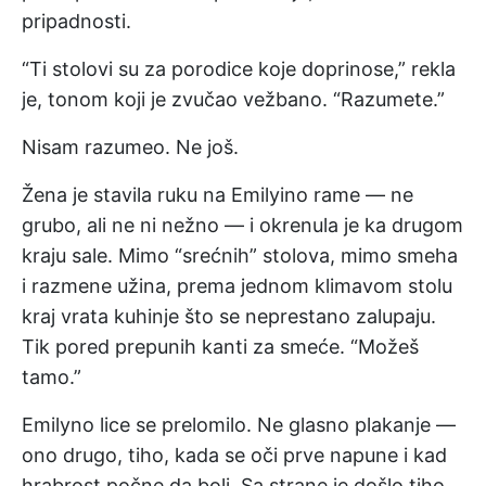
pripadnosti.
“Ti stolovi su za porodice koje doprinose,” rekla
je, tonom koji je zvučao vežbano. “Razumete.”
Nisam razumeo. Ne još.
Žena je stavila ruku na Emilyino rame — ne
grubo, ali ne ni nežno — i okrenula je ka drugom
kraju sale. Mimo “srećnih” stolova, mimo smeha
i razmene užina, prema jednom klimavom stolu
kraj vrata kuhinje što se neprestano zalupaju.
Tik pored prepunih kanti za smeće. “Možeš
tamo.”
Emilyno lice se prelomilo. Ne glasno plakanje —
ono drugo, tiho, kada se oči prve napune i kad
hrabrost počne da boli. Sa strane je došlo tiho