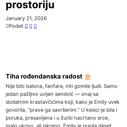
prostoriju
January 21, 2026
Podeli
Tiha rođendanska radost 🎂
Nije bilo balona, fanfara, niti gomile ljudi. Samo
jedan pažljivo uvijen sendvič — onaj sa
dodatnim krastavčićima koji, kako je Emily uvek
govorila, “prave ga savršenim.” U kesici je bila i
poruka, presavijena i u žurbi nacrtano srce,
malo ukrivo, ali iskreno. Emily je punila deset