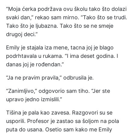
“Moja ćerka podržava ovu školu tako što dolazi
svaki dan,” rekao sam mirno. “Tako što se trudi.
Tako što je ljubazna. Tako što se ne smeje
drugoj deci.”
Emily je stajala iza mene, tacna joj je blago
podrhtavala u rukama. “I ima deset godina. I
danas joj je rođendan.”
“Ja ne pravim pravila,” odbrusila je.
“Zanimljivo,” odgovorio sam tiho. “Jer ste
upravo jedno izmislili.”
Tišina je pala kao zavesa. Razgovori su se
usporili. Profesor je zastao sa šoljom na pola
puta do usana. Osetio sam kako me Emily