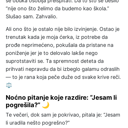
se obuka osoblja preispitati. Da to što se desilo
“nije ono što želimo da budemo kao škola.”
Slušao sam. Zahvalio.
Ali ono što je ostalo nije bilo izvinjenje. Ostao je
trenutak kada je moja ćerka, iz potrebe da
prođe neprimećeno, pokušala da pristane na
poniženje jer je to delovalo lakše nego
suprotstaviti se. Ta spremnost deteta da
prihvati nepravdu da bi izbeglo galamu odraslih
— to je rana koja peče duže od svake krive reči.
⚖️
Noćno pitanje koje razdire: “Jesam li
pogrešila?” 🌙
Te večeri, dok sam je pokrivao, pitala je: “Jesam
li uradila nešto pogrešno?”