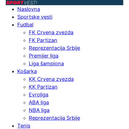
Naslovna
Sportske vesti
Fudbal
FK Crvena zvezda
FK Partizan
Reprezentacija Srbije
Premijer liga
Liga šampiona
Košarka
KK Crvena zvezda
KK Partizan
Evroliga
ABA liga
NBA liga
Reprezentacija Srbije
Tenis