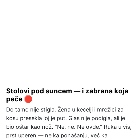
Stolovi pod suncem — i zabrana koja
peče 🛑
Do tamo nije stigla. Žena u kecelji i mrežici za
kosu presekla joj je put. Glas nije podigla, ali je
bio oštar kao nož. “Ne, ne. Ne ovde.” Ruka u vis,
prst uperen — ne ka ponašanju, već ka