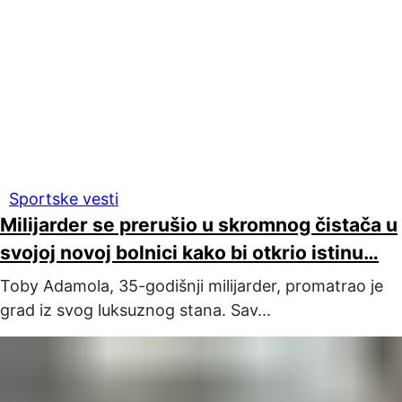
Sportske vesti
Milijarder se prerušio u skromnog čistača u
svojoj novoj bolnici kako bi otkrio istinu…
Toby Adamola, 35-godišnji milijarder, promatrao je
grad iz svog luksuznog stana. Sav...