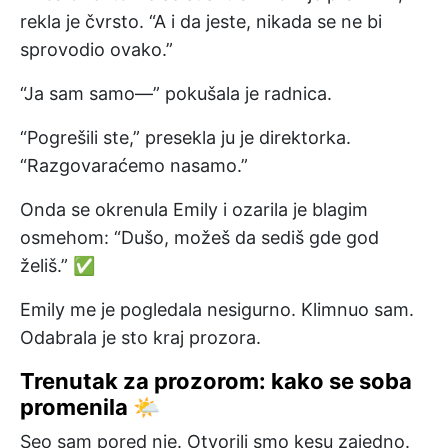
rekla je čvrsto. “A i da jeste, nikada se ne bi
sprovodio ovako.”
“Ja sam samo—” pokušala je radnica.
“Pogrešili ste,” presekla ju je direktorka.
“Razgovaraćemo nasamo.”
Onda se okrenula Emily i ozarila je blagim
osmehom: “Dušo, možeš da sediš gde god
želiš.” ✅
Emily me je pogledala nesigurno. Klimnuo sam.
Odabrala je sto kraj prozora.
Trenutak za prozorom: kako se soba
promenila 🌤️
Seo sam pored nje. Otvorili smo kesu zajedno.