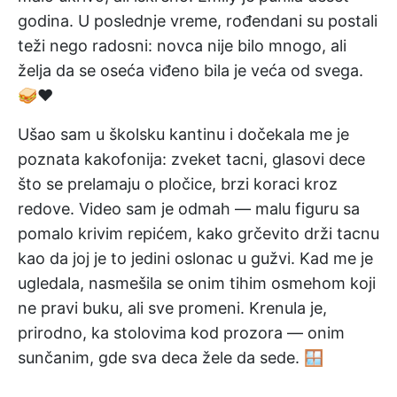
godina. U poslednje vreme, rođendani su postali
teži nego radosni: novca nije bilo mnogo, ali
želja da se oseća viđeno bila je veća od svega.
🥪❤️
Ušao sam u školsku kantinu i dočekala me je
poznata kakofonija: zveket tacni, glasovi dece
što se prelamaju o pločice, brzi koraci kroz
redove. Video sam je odmah — malu figuru sa
pomalo krivim repićem, kako grčevito drži tacnu
kao da joj je to jedini oslonac u gužvi. Kad me je
ugledala, nasmešila se onim tihim osmehom koji
ne pravi buku, ali sve promeni. Krenula je,
prirodno, ka stolovima kod prozora — onim
sunčanim, gde sva deca žele da sede. 🪟