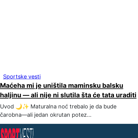
Sportske vesti
Maćeha mi je uništila maminsku balsku
haljinu — ali nije ni slutila šta će tata uraditi
Uvod 🌙✨ Maturalna noć trebalo je da bude
čarobna—ali jedan okrutan potez...