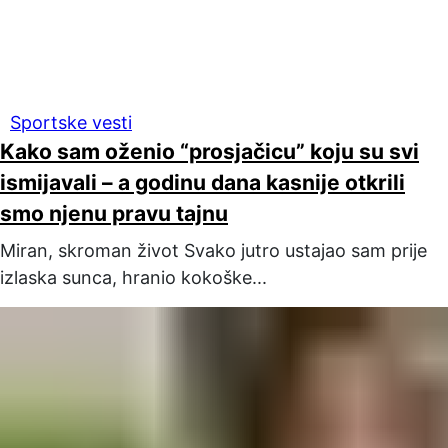
Sportske vesti
Kako sam oženio “prosjačicu” koju su svi
ismijavali – a godinu dana kasnije otkrili
smo njenu pravu tajnu
Miran, skroman život Svako jutro ustajao sam prije
izlaska sunca, hranio kokoške...