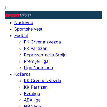
Naslovna
Sportske vesti
Fudbal
FK Crvena zvezda
FK Partizan
Reprezentacija Srbije
Premijer liga
Liga šampiona
Košarka
KK Crvena zvezda
KK Partizan
Evroliga
ABA liga
NBA liga