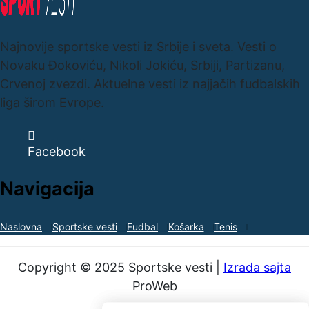
Najnovije sportske vesti iz Srbije i sveta. Vesti o
Novaku Đokoviću, Nikoli Jokiću, Srbiji, Partizanu,
Crvenoj zvezdi. Aktuelne vesti iz najjačih fudbalskih
liga širom Evrope.
Facebook
Navigacija
Naslovna
Sportske vesti
Fudbal
Košarka
Tenis
Copyright © 2025 Sportske vesti |
Izrada sajta
ProWeb