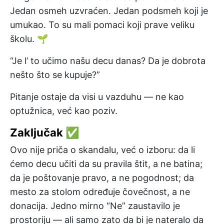
Jedan osmeh uzvraćen. Jedan podsmeh koji je
umukao. To su mali pomaci koji prave veliku
školu. 🌱
“Je l’ to učimo našu decu danas? Da je dobrota
nešto što se kupuje?”
Pitanje ostaje da visi u vazduhu — ne kao
optužnica, već kao poziv.
Zaključak ✅
Ovo nije priča o skandalu, već o izboru: da li
ćemo decu učiti da su pravila štit, a ne batina;
da je poštovanje pravo, a ne pogodnost; da
mesto za stolom određuje čovečnost, a ne
donacija. Jedno mirno “Ne” zaustavilo je
prostoriju — ali samo zato da bi je nateralo da