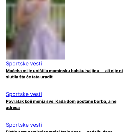
Sportske vesti
Maćeha mi je uništila maminsku balsku haljinu — ali nije ni
slutila šta će tata uraditi
Sportske vesti
Povratak koji menja sve: Kada dom postane borba, a ne
adresa
Sportske vesti
Platio sam namirnice majci troje dece — nedelju dana