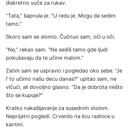
diskretno vuče za rukav.
“Tata,” šapnula je. “U redu je. Mogu da sedim
tamo.”
Skoro sam se slomio. Čučnuo sam, oči u oči.
“Ne,” rekao sam. “Ne sediš tamo gde ljudi
pokušavaju da te učine malom.”
Zatim sam se uspravio i pogledao oko sebe. “Je
l’ to učimo našu decu danas?” upitao sam, ne
vičući, ali dovoljno glasno. “Da je dobrota nešto
što se kupuje?”
Kratko nakašljavanje za susednim stolom.
Neprijatni pogledi. Crvenilo na licu radnice u
kantini.