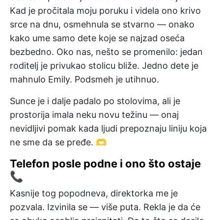
Kad je pročitala moju poruku i videla ono krivo
srce na dnu, osmehnula se stvarno — onako
kako ume samo dete koje se najzad oseća
bezbedno. Oko nas, nešto se promenilo: jedan
roditelj je privukao stolicu bliže. Jedno dete je
mahnulo Emily. Podsmeh je utihnuo.
Sunce je i dalje padalo po stolovima, ali je
prostorija imala neku novu težinu — onaj
nevidljivi pomak kada ljudi prepoznaju liniju koja
ne sme da se pređe. 🫶
Telefon posle podne i ono što ostaje
📞
Kasnije tog popodneva, direktorka me je
pozvala. Izvinila se — više puta. Rekla je da će