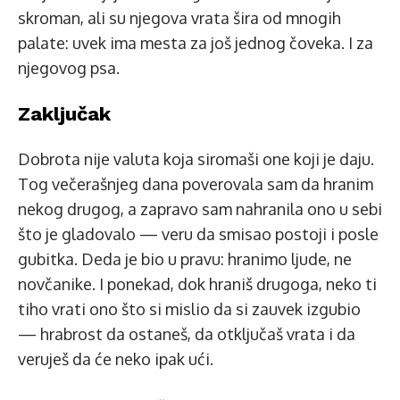
skroman, ali su njegova vrata šira od mnogih
palate: uvek ima mesta za još jednog čoveka. I za
njegovog psa.
Zaključak
Dobrota nije valuta koja siromaši one koji je daju.
Tog večerašnjeg dana poverovala sam da hranim
nekog drugog, a zapravo sam nahranila ono u sebi
što je gladovalo — veru da smisao postoji i posle
gubitka. Deda je bio u pravu: hranimo ljude, ne
novčanike. I ponekad, dok hraniš drugoga, neko ti
tiho vrati ono što si mislio da si zauvek izgubio
— hrabrost da ostaneš, da otključaš vrata i da
veruješ da će neko ipak ući.