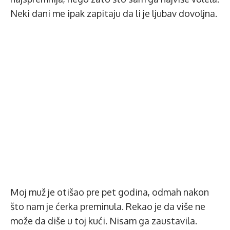
Neki dani me ipak zapitaju da li je ljubav dovoljna.
Moj muž je otišao pre pet godina, odmah nakon
što nam je ćerka preminula. Rekao je da više ne
može da diše u toj kući. Nisam ga zaustavila.