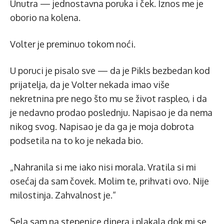
Unutra — jednostavna poruka i ček. Iznos me je
oborio na kolena.
Volter je preminuo tokom noći.
U poruci je pisalo sve — da je Pikls bezbedan kod
prijatelja, da je Volter nekada imao više
nekretnina pre nego što mu se život raspleo, i da
je nedavno prodao poslednju. Napisao je da nema
nikog svog. Napisao je da ga je moja dobrota
podsetila na to ko je nekada bio.
„Nahranila si me iako nisi morala. Vratila si mi
osećaj da sam čovek. Molim te, prihvati ovo. Nije
milostinja. Zahvalnost je.“
Sela sam na stepenice dinera i plakala dok mi se