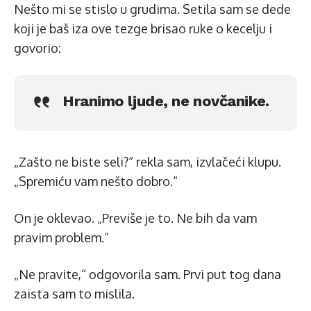
Nešto mi se stislo u grudima. Setila sam se dede
koji je baš iza ove tezge brisao ruke o kecelju i
govorio:
Hranimo ljude, ne novčanike.
„Zašto ne biste seli?“ rekla sam, izvlačeći klupu.
„Spremiću vam nešto dobro.“
On je oklevao. „Previše je to. Ne bih da vam
pravim problem.“
„Ne pravite,“ odgovorila sam. Prvi put tog dana
zaista sam to mislila.