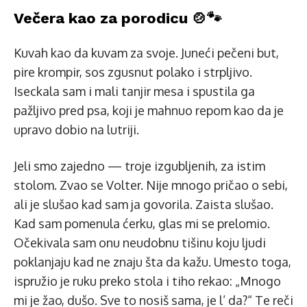
Večera kao za porodicu 🍲🐾
Kuvah kao da kuvam za svoje. Juneći pečeni but,
pire krompir, sos zgusnut polako i strpljivo.
Iseckala sam i mali tanjir mesa i spustila ga
pažljivo pred psa, koji je mahnuo repom kao da je
upravo dobio na lutriji.
Jeli smo zajedno — troje izgubljenih, za istim
stolom. Zvao se Volter. Nije mnogo pričao o sebi,
ali je slušao kad sam ja govorila. Zaista slušao.
Kad sam pomenula ćerku, glas mi se prelomio.
Očekivala sam onu neudobnu tišinu koju ljudi
poklanjaju kad ne znaju šta da kažu. Umesto toga,
ispružio je ruku preko stola i tiho rekao: „Mnogo
mi je žao, dušo. Sve to nosiš sama, je l’ da?“ Te reči