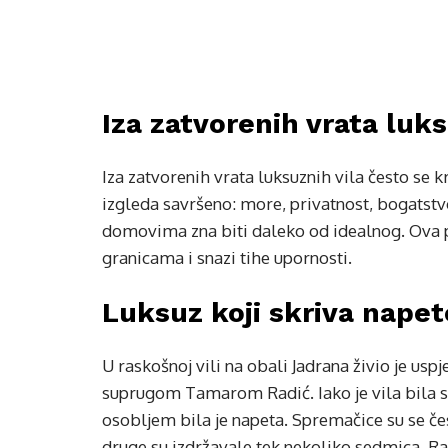
Iza zatvorenih vrata luk
Iza zatvorenih vrata luksuznih vila često se k
izgleda savršeno: more, privatnost, bogatst
domovima zna biti daleko od idealnog. Ova
granicama i snazi tihe upornosti.
Luksuz koji skriva napet
U raskošnoj vili na obali Jadrana živio je u
suprugom Tamarom Radić. Iako je vila bila 
osobljem bila je napeta. Spremačice su se če
druge su izdržavale tek nekoliko sedmica. Ra