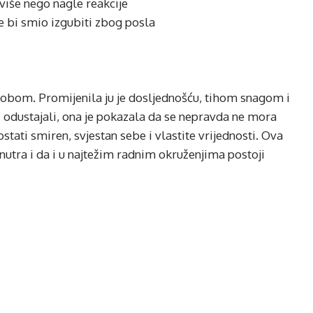
više nego nagle reakcije
ne bi smio izgubiti zbog posla
ukobom. Promijenila ju je dosljednošću, tihom snagom i
 odustajali, ona je pokazala da se nepravda ne mora
tati smiren, svjestan sebe i vlastite vrijednosti. Ova
nutra i da i u najtežim radnim okruženjima postoji