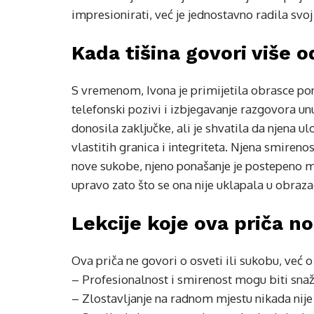
impresionirati, već je jednostavno radila svo
Kada tišina govori više od
S vremenom, Ivona je primijetila obrasce po
telefonski pozivi i izbjegavanje razgovora un
donosila zaključke, ali je shvatila da njena ul
vlastitih granica i integriteta. Njena smireno
nove sukobe, njeno ponašanje je postepeno mij
upravo zato što se ona nije uklapala u obraza
Lekcije koje ova priča no
Ova priča ne govori o osveti ili sukobu, već
– Profesionalnost i smirenost mogu biti snažn
– Zlostavljanje na radnom mjestu nikada nije 