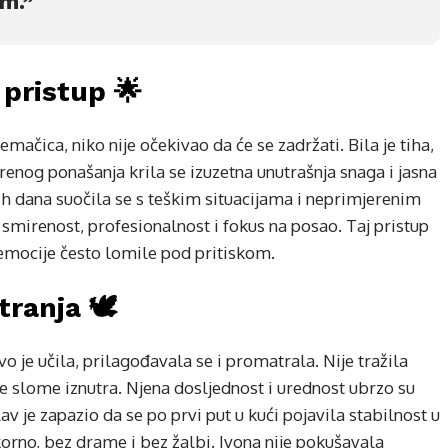
om.”
 pristup 🌟
mačica, niko nije očekivao da će se zadržati. Bila je tiha,
renog ponašanja krila se izuzetna unutrašnja snaga i jasna
ih dana suočila se s teškim situacijama i neprimjerenim
smirenost, profesionalnost i fokus na posao. Taj pristup
 emocije često lomile pod pritiskom.
ranja 🕊️
ivo je učila, prilagođavala se i promatrala. Nije tražila
cije slome iznutra. Njena dosljednost i urednost ubrzo su
av je zapazio da se po prvi put u kući pojavila stabilnost u
orno, bez drame i bez žalbi. Ivona nije pokušavala