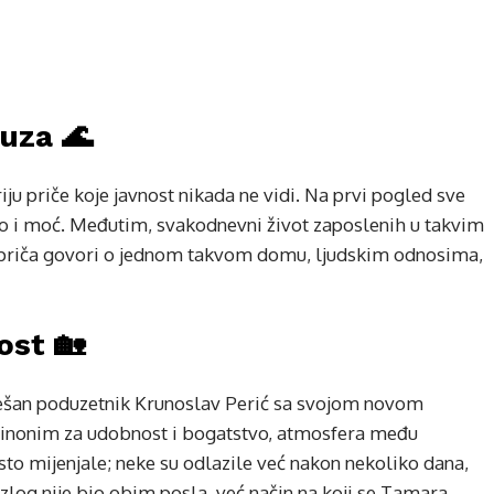
suza 🌊
riju priče koje javnost nikada ne vidi. Na prvi pogled sve
vo i moć. Međutim, svakodnevni život zaposlenih u takvim
 priča govori o jednom takvom domu, ljudskim odnosima,
ost 🏡
spješan poduzetnik Krunoslav Perić sa svojom novom
sinonim za udobnost i bogatstvo, atmosfera među
sto mijenjale; neke su odlazile već nakon nekoliko dana,
zlog nije bio obim posla, već način na koji se Tamara