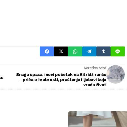
Naredna Vest
Snaga spasa i novi početak na Kitridž ranču
ku
– priča o hrabrosti, praštanju i ljubavi koja
vraća život