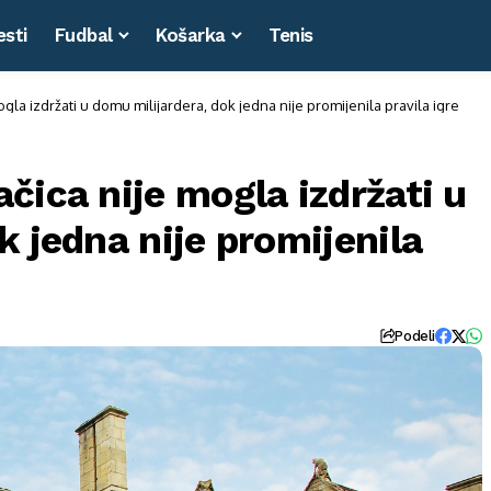
esti
Fudbal
Košarka
Tenis
gla izdržati u domu milijardera, dok jedna nije promijenila pravila igre
čica nije mogla izdržati u
k jedna nije promijenila
Podeli