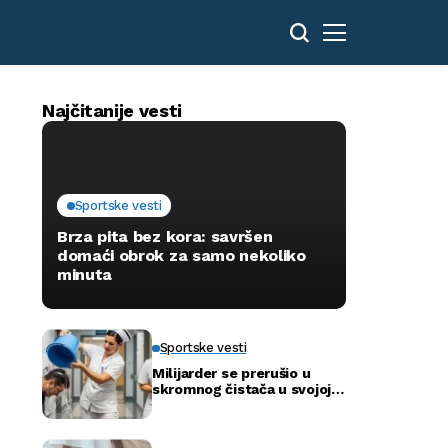
Najčitanije vesti
Sportske vesti
Brza pita bez kora: savršen
domaći obrok za samo nekoliko
minuta
Sportske vesti
Milijarder se prerušio u
skromnog čistača u svojoj
novoj bolnici kako bi otkrio
istinu…