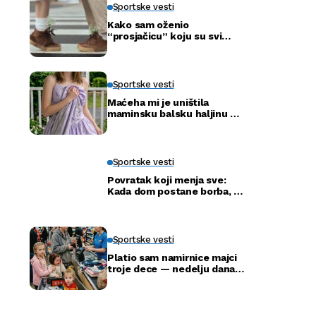
Sportske vesti
Kako sam oženio
“prosjačicu” koju su svi
ismijavali – a godinu dana
kasnije otkrili smo njenu
pravu tajnu
Sportske vesti
Maćeha mi je uništila
maminsku balsku haljinu —
ali nije ni slutila šta će tata
uraditi
Sportske vesti
Povratak koji menja sve:
Kada dom postane borba, a
ne adresa
Sportske vesti
Platio sam namirnice majci
troje dece — nedelju dana
kasnije ušla je u moju
kancelariju i svi su ustali