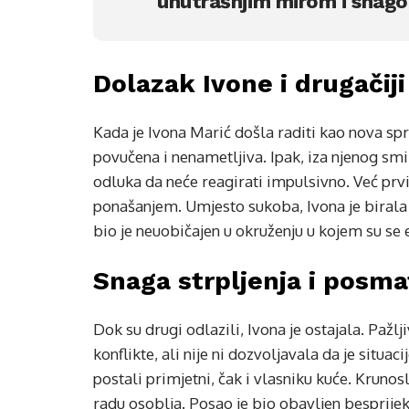
unutrašnjim mirom i snag
Dolazak Ivone i drugačiji
Kada je Ivona Marić došla raditi kao nova spre
povučena i nenametljiva. Ipak, iza njenog smi
odluka da neće reagirati impulsivno. Već prv
ponašanjem. Umjesto sukoba, Ivona je birala 
bio je neuobičajen u okruženju u kojem su se
Snaga strpljenja i posmat
Dok su drugi odlazili, Ivona je ostajala. Pažlj
konflikte, ali nije ni dozvoljavala da je situa
postali primjetni, čak i vlasniku kuće. Krunosl
radu osoblja. Posao je bio obavljen besprijek