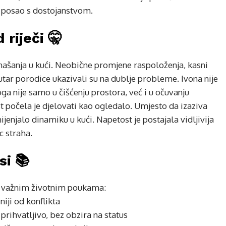
j posao s dostojanstvom.
 riječi 🤫
našanja u kući. Neobične promjene raspoloženja, kasni
utar porodice ukazivali su na dublje probleme. Ivona nije
oga nije samo u čišćenju prostora, već i u očuvanju
st počela je djelovati kao ogledalo. Umjesto da izaziva
enjalo dinamiku u kući. Napetost je postajala vidljivija
c straha.
si 📚
 o važnim životnim poukama:
iji od konflikta
prihvatljivo, bez obzira na status