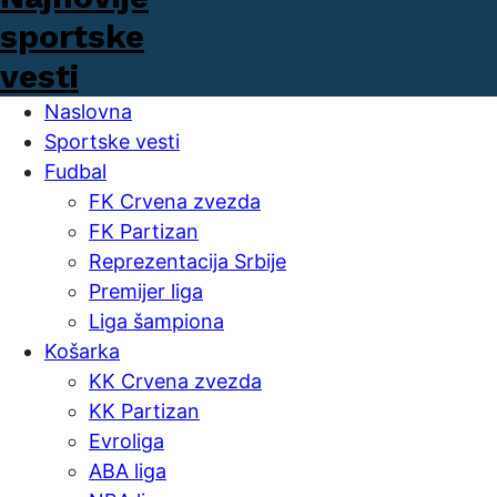
Naslovna
Sportske vesti
Fudbal
FK Crvena zvezda
FK Partizan
Reprezentacija Srbije
Premijer liga
Liga šampiona
Košarka
KK Crvena zvezda
KK Partizan
Evroliga
ABA liga