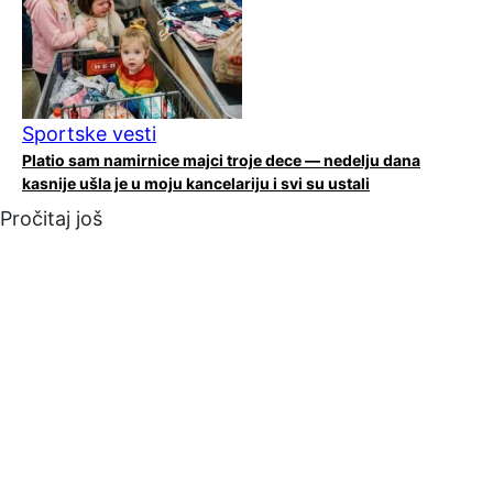
Sportske vesti
Platio sam namirnice majci troje dece — nedelju dana
kasnije ušla je u moju kancelariju i svi su ustali
Pročitaj još