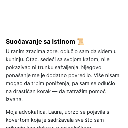
Suočavanje sa istinom 📜
U ranim zracima zore, odlučio sam da siđem u
kuhinju. Otac, sedeći sa svojom kafom, nije
pokazivao ni trunku sažaljenja. Njegovo
ponašanje me je dodatno povredilo. Više nisam
mogao da trpim poniženja, pa sam se odlučio
na drastičan korak — da zatražim pomoć
izvana.
Moja advokatica, Laura, ubrzo se pojavila s
kovertom koja je sadržavala sve što sam
prikupio kao dokaze o psihološkom