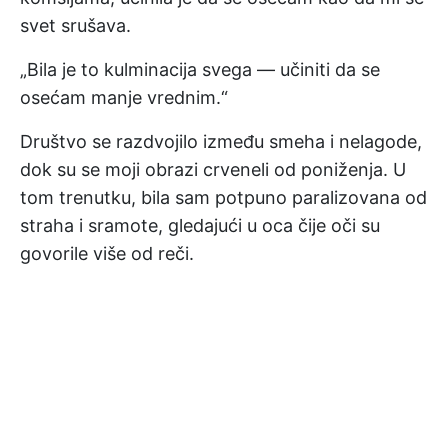
svet srušava.
„Bila je to kulminacija svega — učiniti da se
osećam manje vrednim.“
Društvo se razdvojilo između smeha i nelagode,
dok su se moji obrazi crveneli od poniženja. U
tom trenutku, bila sam potpuno paralizovana od
straha i sramote, gledajući u oca čije oči su
govorile više od reči.