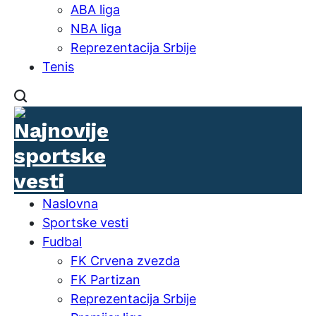
ABA liga
NBA liga
Reprezentacija Srbije
Tenis
Naslovna
Sportske vesti
Fudbal
FK Crvena zvezda
FK Partizan
Reprezentacija Srbije