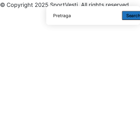
© Copyright 2025 SportVesti. All rights reserved
Searc
Searc