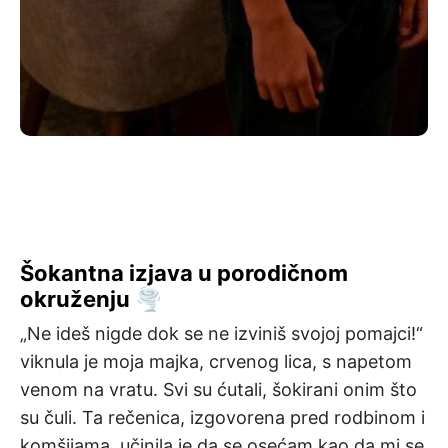
Šokantna izjava u porodičnom
okruženju 🌪️
„Ne ideš nigde dok se ne izviniš svojoj pomajci!“
viknula je moja majka, crvenog lica, s napetom
venom na vratu. Svi su ćutali, šokirani onim što
su čuli. Ta rečenica, izgovorena pred rodbinom i
komšijama, učinila je da se osećam kao da mi se