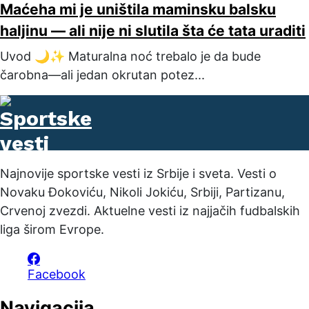
Maćeha mi je uništila maminsku balsku
haljinu — ali nije ni slutila šta će tata uraditi
Uvod 🌙✨ Maturalna noć trebalo je da bude
čarobna—ali jedan okrutan potez...
Najnovije sportske vesti iz Srbije i sveta. Vesti o
Novaku Đokoviću, Nikoli Jokiću, Srbiji, Partizanu,
Crvenoj zvezdi. Aktuelne vesti iz najjačih fudbalskih
liga širom Evrope.
Facebook
Navigacija