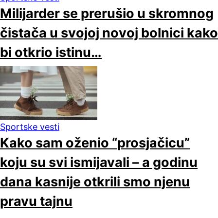
Milijarder se prerušio u skromnog
čistača u svojoj novoj bolnici kako
bi otkrio istinu…
Sportske vesti
Kako sam oženio “prosjačicu”
koju su svi ismijavali – a godinu
dana kasnije otkrili smo njenu
pravu tajnu