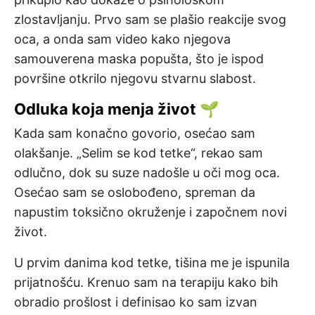
zlostavljanju. Prvo sam se plašio reakcije svog
oca, a onda sam video kako njegova
samouverena maska popušta, što je ispod
površine otkrilo njegovu stvarnu slabost.
Odluka koja menja život 🌱
Kada sam konačno govorio, osećao sam
olakšanje. „Selim se kod tetke“, rekao sam
odlučno, dok su suze nadošle u oči mog oca.
Osećao sam se oslobođeno, spreman da
napustim toksično okruženje i započnem novi
život.
U prvim danima kod tetke, tišina me je ispunila
prijatnošću. Krenuo sam na terapiju kako bih
obradio prošlost i definisao ko sam izvan