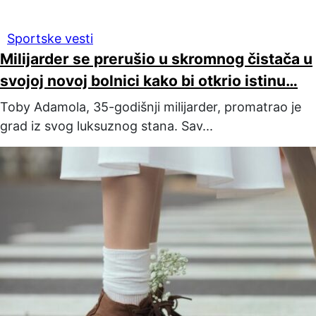
Sportske vesti
Milijarder se prerušio u skromnog čistača u
svojoj novoj bolnici kako bi otkrio istinu…
Toby Adamola, 35-godišnji milijarder, promatrao je
grad iz svog luksuznog stana. Sav...