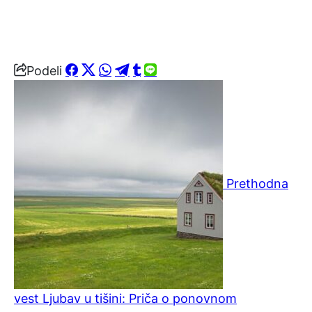
Podeli
Prethodna
vest
Ljubav u tišini: Priča o ponovnom