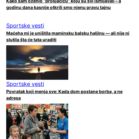
Kako sam oženio “prosjačicu” koju su svi ismijavali – a
godinu dana kasnije otkrili smo njenu pravu tajnu
Sportske vesti
Maćeha mi je uništila maminsku balsku haljinu — ali nije ni
slutila šta će tata uraditi
Sportske vesti
Povratak koji menja sve: Kada dom postane borba, a ne
adresa