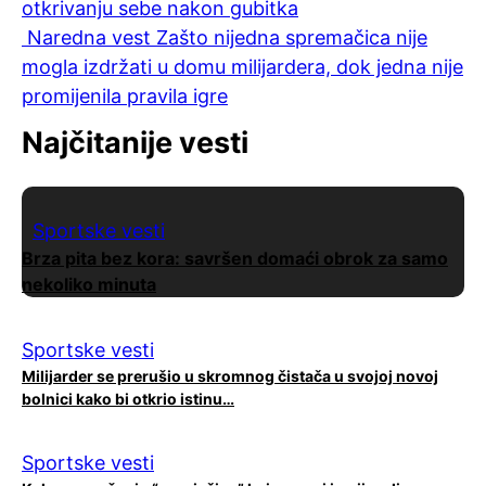
otkrivanju sebe nakon gubitka
Naredna vest
Zašto nijedna spremačica nije
mogla izdržati u domu milijardera, dok jedna nije
promijenila pravila igre
Najčitanije vesti
Sportske vesti
Brza pita bez kora: savršen domaći obrok za samo
nekoliko minuta
Sportske vesti
Milijarder se prerušio u skromnog čistača u svojoj novoj
bolnici kako bi otkrio istinu…
Sportske vesti