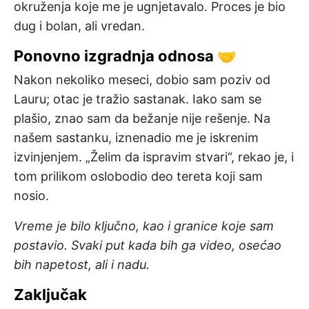
okruženja koje me je ugnjetavalo. Proces je bio
dug i bolan, ali vredan.
Ponovno izgradnja odnosa 🤝
Nakon nekoliko meseci, dobio sam poziv od
Lauru; otac je tražio sastanak. Iako sam se
plašio, znao sam da bežanje nije rešenje. Na
našem sastanku, iznenadio me je iskrenim
izvinjenjem. „Želim da ispravim stvari“, rekao je, i
tom prilikom oslobodio deo tereta koji sam
nosio.
Vreme je bilo ključno, kao i granice koje sam
postavio. Svaki put kada bih ga video, osećao
bih napetost, ali i nadu.
Zaključak