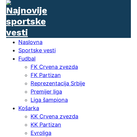
Naslovna
Sportske vesti
Fudbal
FK Crvena zvezda
FK Partizan
Reprezentacija Srbije
Premijer liga
Liga šampiona
Košarka
KK Crvena zvezda
KK Partizan
Evroliga