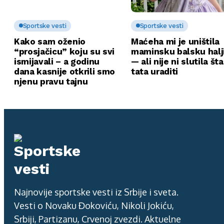
Sportske vesti
Sportske vesti
Kako sam oženio
Maćeha mi je uništila
“prosjačicu” koju su svi
maminsku balsku halj
ismijavali – a godinu
— ali nije ni slutila št
dana kasnije otkrili smo
tata uraditi
njenu pravu tajnu
Najnovije sportske vesti iz Srbije i sveta.
Vesti o Novaku Đokoviću, Nikoli Jokiću,
Srbiji, Partizanu, Crvenoj zvezdi. Aktuelne