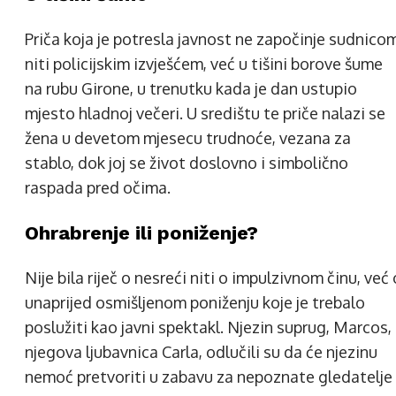
Priča koja je potresla javnost ne započinje sudnico
niti policijskim izvješćem, već u tišini borove šume
na rubu Girone, u trenutku kada je dan ustupio
mjesto hladnoj večeri. U središtu te priče nalazi se
žena u devetom mjesecu trudnoće, vezana za
stablo, dok joj se život doslovno i simbolično
raspada pred očima.
Ohrabrenje ili poniženje?
Nije bila riječ o nesreći niti o impulzivnom činu, već 
unaprijed osmišljenom poniženju koje je trebalo
poslužiti kao javni spektakl. Njezin suprug, Marcos, 
njegova ljubavnica Carla, odlučili su da će njezinu
nemoć pretvoriti u zabavu za nepoznate gledatelje