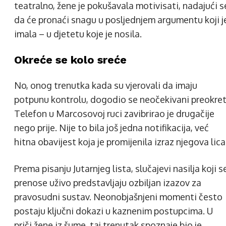
teatralno, žene je pokušavala motivisati, nadajući s
da će pronaći snagu u posljednjem argumentu koji j
imala – u djetetu koje je nosila.
Okreće se kolo sreće
No, onog trenutka kada su vjerovali da imaju
potpunu kontrolu, dogodio se neočekivani preokret
Telefon u Marcosovoj ruci zavibrirao je drugačije
nego prije. Nije to bila još jedna notifikacija, već
hitna obavijest koja je promijenila izraz njegova lica
Prema pisanju Jutarnjeg lista, slučajevi nasilja koji s
prenose uživo predstavljaju ozbiljan izazov za
pravosudni sustav. Neonobjašnjeni momenti često
postaju ključni dokazi u kaznenim postupcima. U
priči žene iz šume, taj trenutak spoznaje bio je