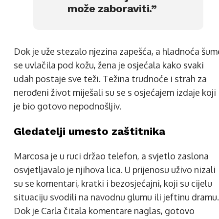
može zaboraviti.”
Dok je uže stezalo njezina zapešća, a hladnoća šum
se uvlačila pod kožu, žena je osjećala kako svaki
udah postaje sve teži. Težina trudnoće i strah za
nerođeni život miješali su se s osjećajem izdaje koji
je bio gotovo nepodnošljiv.
Gledatelji umesto zaštitnika
Marcosa je u ruci držao telefon, a svjetlo zaslona
osvjetljavalo je njihova lica. U prijenosu uživo nizali
su se komentari, kratki i bezosjećajni, koji su cijelu
situaciju svodili na navodnu glumu ili jeftinu dramu.
Dok je Carla čitala komentare naglas, gotovo