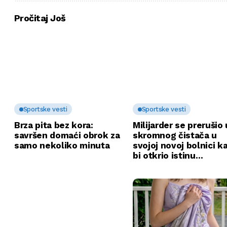
beskućnika i bolesne
kobile
Pročitaj Još
Sportske vesti
Sportske vesti
Brza pita bez kora:
Milijarder se prerušio 
savršen domaći obrok za
skromnog čistača u
samo nekoliko minuta
svojoj novoj bolnici k
bi otkrio istinu…