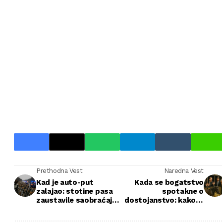
Prethodna Vest
Naredna Vest
Kad je auto-put
Kada se bogatstvo
zalajao: stotine pasa
spotakne o
zaustavile saobraćaj,
dostojanstvo: kako je
a istina koja je isplivala
okrutna šala milionera
sledila je sve
pretvorena u trijumf