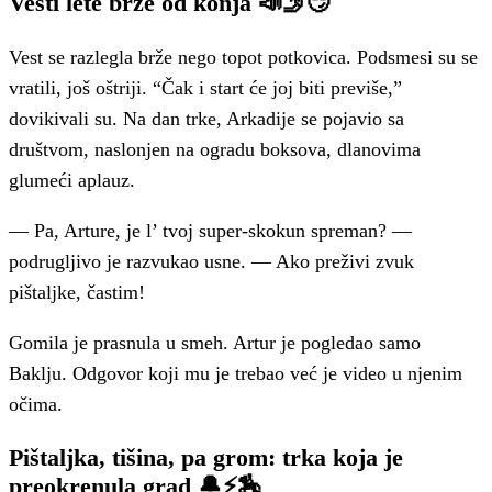
Vesti lete brže od konja 📣🤳😏
Vest se razlegla brže nego topot potkovica. Podsmesi su se
vratili, još oštriji. “Čak i start će joj biti previše,”
dovikivali su. Na dan trke, Arkadije se pojavio sa
društvom, naslonjen na ogradu boksova, dlanovima
glumeći aplauz.
— Pa, Arture, je l’ tvoj super-skokun spreman? —
podrugljivo je razvukao usne. — Ako preživi zvuk
pištaljke, častim!
Gomila je prasnula u smeh. Artur je pogledao samo
Baklju. Odgovor koji mu je trebao već je video u njenim
očima.
Pištaljka, tišina, pa grom: trka koja je
preokrenula grad 🔔⚡🏇