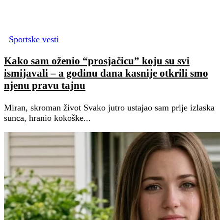
Sportske vesti
Kako sam oženio “prosjačicu” koju su svi
ismijavali – a godinu dana kasnije otkrili smo
njenu pravu tajnu
Miran, skroman život Svako jutro ustajao sam prije izlaska
sunca, hranio kokoške...