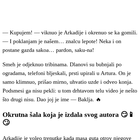
— Kupujem! — viknuo je Arkadije i okrenuo se ka gomili.
— I poklanjam je našem… znalcu lepote! Neka i on
postane gazda sakoa… pardon, saku-na!
Smeh je odjeknuo tribinama. Dlanovi su bubnjali po
ogradama, telefoni bljeskali, prsti upirali u Artura. On je
samo klimnuo, prišao mirno, uhvatio uzde i odveo konja.
Podsmesi ga nisu pekli: u tom drhtavom telu video je nešto
što drugi nisu. Dao joj je ime — Baklja. 🔥
Okrutna šala koja je izdala svog autora 😏📱
🙄
Arkadije je voleo trenutke kada masa guta otrov njegove