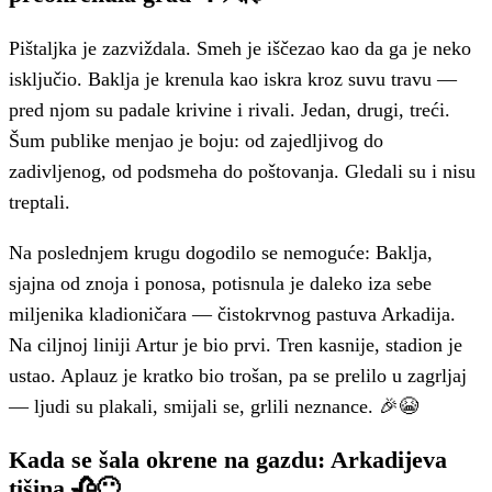
Pištaljka je zazviždala. Smeh je iščezao kao da ga je neko
isključio. Baklja je krenula kao iskra kroz suvu travu —
pred njom su padale krivine i rivali. Jedan, drugi, treći.
Šum publike menjao je boju: od zajedljivog do
zadivljenog, od podsmeha do poštovanja. Gledali su i nisu
treptali.
Na poslednjem krugu dogodilo se nemoguće: Baklja,
sjajna od znoja i ponosa, potisnula je daleko iza sebe
miljenika kladioničara — čistokrvnog pastuva Arkadija.
Na ciljnoj liniji Artur je bio prvi. Tren kasnije, stadion je
ustao. Aplauz je kratko bio trošan, pa se prelilo u zagrljaj
— ljudi su plakali, smijali se, grlili neznance. 🎉😭
Kada se šala okrene na gazdu: Arkadijeva
tišina 🥀😶