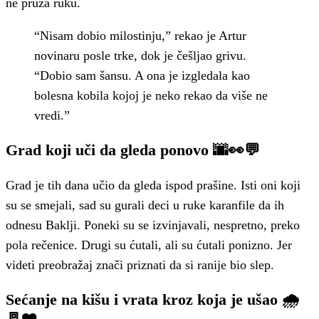
ne pruža ruku.
“Nisam dobio milostinju,” rekao je Artur
novinaru posle trke, dok je češljao grivu.
“Dobio sam šansu. A ona je izgledala kao
bolesna kobila kojoj je neko rekao da više ne
vredi.”
Grad koji uči da gleda ponovo 🌆👀💬
Grad je tih dana učio da gleda ispod prašine. Isti oni koji
su se smejali, sad su gurali deci u ruke karanfile da ih
odnesu Baklji. Poneki su se izvinjavali, nespretno, preko
pola rečenice. Drugi su ćutali, ali su ćutali ponizno. Jer
videti preobražaj znači priznati da si ranije bio slep.
Sećanje na kišu i vrata kroz koja je ušao 🌧️
🚪❤️