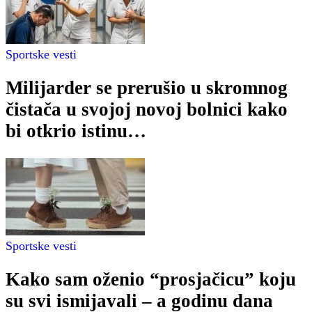
Sportske vesti
Milijarder se prerušio u skromnog
čistača u svojoj novoj bolnici kako
bi otkrio istinu…
Sportske vesti
Kako sam oženio “prosjačicu” koju
su svi ismijavali – a godinu dana