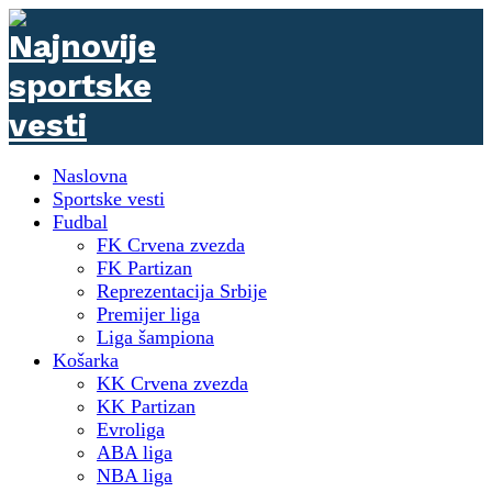
Naslovna
Sportske vesti
Fudbal
FK Crvena zvezda
FK Partizan
Reprezentacija Srbije
Premijer liga
Liga šampiona
Košarka
KK Crvena zvezda
KK Partizan
Evroliga
ABA liga
NBA liga