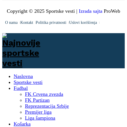
Copyright © 2025 Sportske vesti |
Izrada sajta
ProWeb
O nama
Kontakt
Politika privatnosti
Uslovi korišćenja
Naslovna
Sportske vesti
Fudbal
FK Crvena zvezda
FK Partizan
Reprezentacija Srbije
Premijer liga
Liga šampiona
Košarka