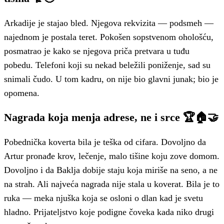
Arkadije je stajao bled. Njegova rekvizita — podsmeh —
najednom je postala teret. Pokošen sopstvenom ohološću,
posmatrao je kako se njegova priča pretvara u tuđu
pobedu. Telefoni koji su nekad beležili poniženje, sad su
snimali čudo. U tom kadru, on nije bio glavni junak; bio je
opomena.
Nagrada koja menja adrese, ne i srce 🏆🏠🤝
Pobednička koverta bila je teška od cifara. Dovoljno da
Artur pronađe krov, lečenje, malo tišine koju zove domom.
Dovoljno i da Baklja dobije staju koja miriše na seno, a ne
na strah. Ali najveća nagrada nije stala u koverat. Bila je to
ruka — meka njuška koja se osloni o dlan kad je svetu
hladno. Prijateljstvo koje podigne čoveka kada niko drugi