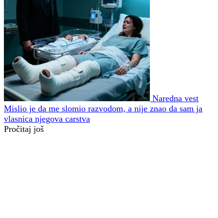
Naredna vest
Mislio je da me slomio razvodom, a nije znao da sam ja
vlasnica njegova carstva
Pročitaj još