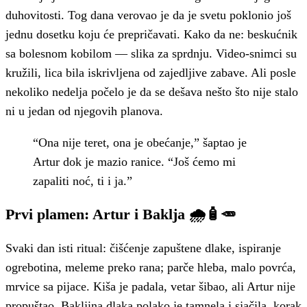
duhovitosti. Tog dana verovao je da je svetu poklonio još
jednu dosetku koju će prepričavati. Kako da ne: beskućnik
sa bolesnom kobilom — slika za sprdnju. Video-snimci su
kružili, lica bila iskrivljena od zajedljive zabave. Ali posle
nekoliko nedelja počelo je da se dešava nešto što nije stalo
ni u jedan od njegovih planova.
“Ona nije teret, ona je obećanje,” šaptao je
Artur dok je mazio ranice. “Još ćemo mi
zapaliti noć, ti i ja.”
Prvi plamen: Artur i Baklja 🌧️🧴🥕
Svaki dan isti ritual: čišćenje zapuštene dlake, ispiranje
ogrebotina, meleme preko rana; parče hleba, malo povrća,
mrvice sa pijace. Kiša je padala, vetar šibao, ali Artur nije
propuštao. Bakljina dlaka polako je tamnela i sjačila, korak