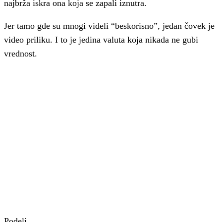
najbrža iskra ona koja se zapali iznutra.
Jer tamo gde su mnogi videli “beskorisno”, jedan čovek je
video priliku. I to je jedina valuta koja nikada ne gubi
vrednost.
Podeli