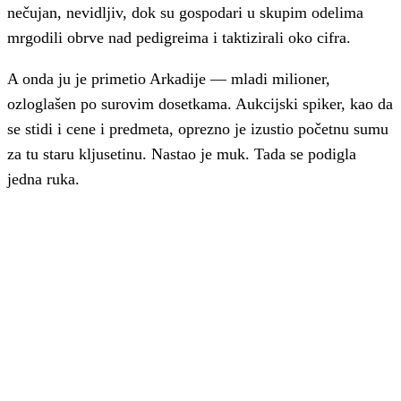
nečujan, nevidljiv, dok su gospodari u skupim odelima
mrgodili obrve nad pedigreima i taktizirali oko cifra.
A onda ju je primetio Arkadije — mladi milioner,
ozloglašen po surovim dosetkama. Aukcijski spiker, kao da
se stidi i cene i predmeta, oprezno je izustio početnu sumu
za tu staru kljusetinu. Nastao je muk. Tada se podigla
jedna ruka.