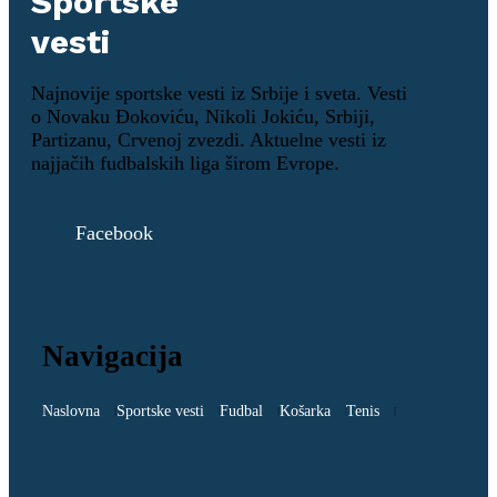
Najnovije sportske vesti iz Srbije i sveta. Vesti
o Novaku Đokoviću, Nikoli Jokiću, Srbiji,
Partizanu, Crvenoj zvezdi. Aktuelne vesti iz
najjačih fudbalskih liga širom Evrope.
Facebook
Navigacija
Naslovna
Sportske vesti
Fudbal
Košarka
Tenis