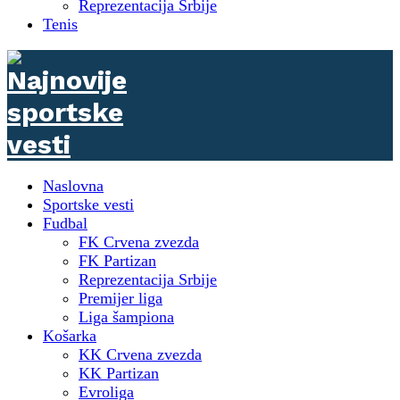
Reprezentacija Srbije
Tenis
Naslovna
Sportske vesti
Fudbal
FK Crvena zvezda
FK Partizan
Reprezentacija Srbije
Premijer liga
Liga šampiona
Košarka
KK Crvena zvezda
KK Partizan
Evroliga