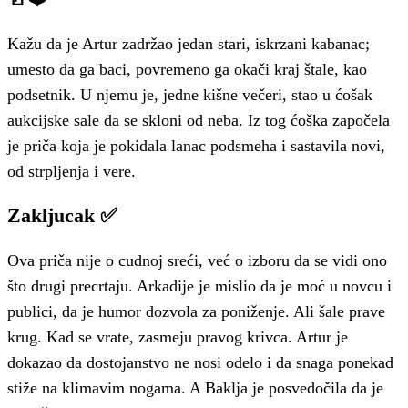
Kažu da je Artur zadržao jedan stari, iskrzani kabanac;
umesto da ga baci, povremeno ga okači kraj štale, kao
podsetnik. U njemu je, jedne kišne večeri, stao u ćošak
aukcijske sale da se skloni od neba. Iz tog ćoška započela
je priča koja je pokidala lanac podsmeha i sastavila novi,
od strpljenja i vere.
Zakljucak ✅
Ova priča nije o cudnoj sreći, već o izboru da se vidi ono
što drugi precrtaju. Arkadije je mislio da je moć u novcu i
publici, da je humor dozvola za poniženje. Ali šale prave
krug. Kad se vrate, zasmeju pravog krivca. Artur je
dokazao da dostojanstvo ne nosi odelo i da snaga ponekad
stiže na klimavim nogama. A Baklja je posvedočila da je