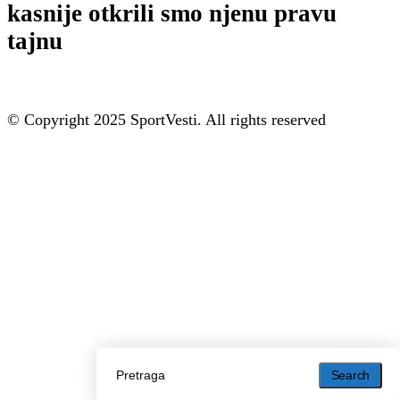
kasnije otkrili smo njenu pravu
tajnu
© Copyright 2025 SportVesti. All rights reserved
Search
Search