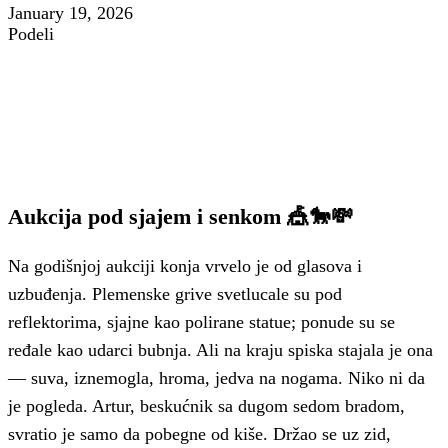
January 19, 2026
Podeli
Aukcija pod sjajem i senkom 🎪🐎💸
Na godišnjoj aukciji konja vrvelo je od glasova i
uzbuđenja. Plemenske grive svetlucale su pod
reflektorima, sjajne kao polirane statue; ponude su se
ređale kao udarci bubnja. Ali na kraju spiska stajala je ona
— suva, iznemogla, hroma, jedva na nogama. Niko ni da
je pogleda. Artur, beskućnik sa dugom sedom bradom,
svratio je samo da pobegne od kiše. Držao se uz zid,