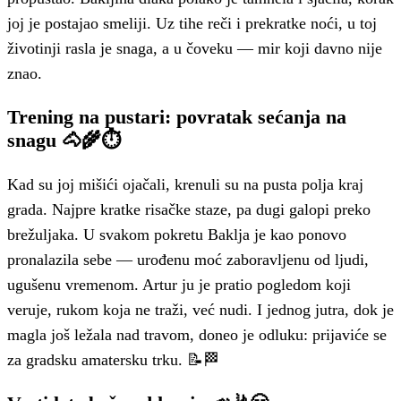
joj je postajao smeliji. Uz tihe reči i prekratke noći, u toj
životinji rasla je snaga, a u čoveku — mir koji davno nije
znao.
Trening na pustari: povratak sećanja na
snagu 🐴🌾⏱️
Kad su joj mišići ojačali, krenuli su na pusta polja kraj
grada. Najpre kratke risačke staze, pa dugi galopi preko
brežuljaka. U svakom pokretu Baklja je kao ponovo
pronalazila sebe — urođenu moć zaboravljenu od ljudi,
ugušenu vremenom. Artur ju je pratio pogledom koji
veruje, rukom koja ne traži, već nudi. I jednog jutra, dok je
magla još ležala nad travom, doneo je odluku: prijaviće se
za gradsku amatersku trku. 📝🏁