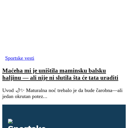
Sportske vesti
Maćeha mi je uništila maminsku balsku
haljinu — ali nije ni slutila šta će tata uraditi
Uvod 🌙✨ Maturalna noć trebalo je da bude čarobna—ali
jedan okrutan potez...