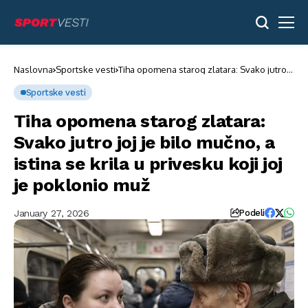
Naslovna
Sportske vesti
Tiha opomena starog zlatara: Svako jutro
joj je bilo mučno, a istina se krila u
privesku koji joj je poklonio muž
Sportske vesti
Tiha opomena starog zlatara:
Svako jutro joj je bilo mučno, a
istina se krila u privesku koji joj
je poklonio muž
January 27, 2026
Podeli