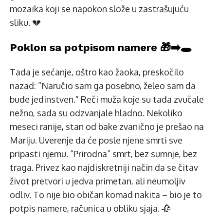
mozaika koji se napokon slože u zastrašujuću
sliku. 💔
Poklon sa potpisom namere 🎁➡️🕳️
Tada je sećanje, oštro kao žaoka, preskočilo
nazad: “Naručio sam ga posebno, želeo sam da
bude jedinstven.” Reči muža koje su tada zvučale
nežno, sada su odzvanjale hladno. Nekoliko
meseci ranije, stan od bake zvanično je prešao na
Mariju. Uverenje da će posle njene smrti sve
pripasti njemu. “Prirodna” smrt, bez sumnje, bez
traga. Privez kao najdiskretniji način da se čitav
život pretvori u jedva primetan, ali neumoljiv
odliv. To nije bio običan komad nakita – bio je to
potpis namere, računica u obliku sjaja. 🥀