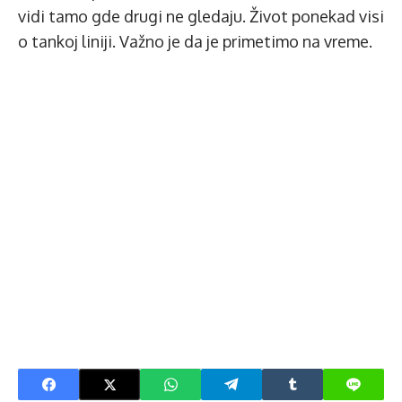
vidi tamo gde drugi ne gledaju. Život ponekad visi
o tankoj liniji. Važno je da je primetimo na vreme.