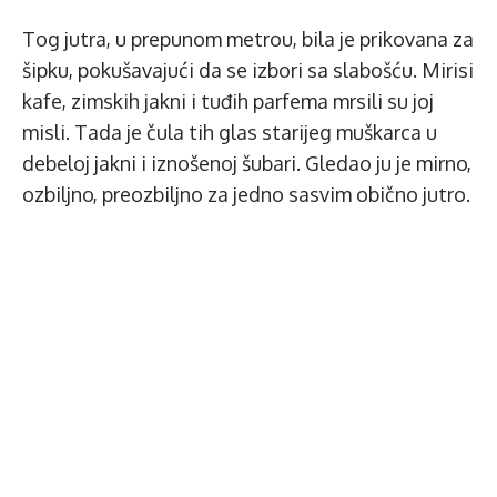
Tog jutra, u prepunom metrou, bila je prikovana za
šipku, pokušavajući da se izbori sa slabošću. Mirisi
kafe, zimskih jakni i tuđih parfema mrsili su joj
misli. Tada je čula tih glas starijeg muškarca u
debeloj jakni i iznošenoj šubari. Gledao ju je mirno,
ozbiljno, preozbiljno za jedno sasvim obično jutro.