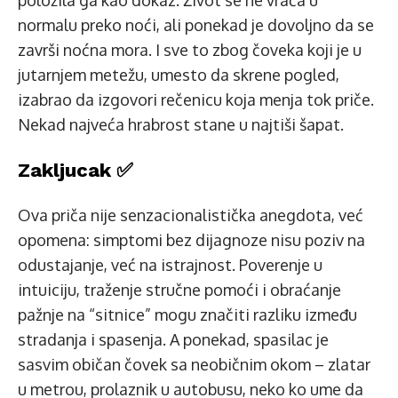
položila ga kao dokaz. Život se ne vraća u
normalu preko noći, ali ponekad je dovoljno da se
završi noćna mora. I sve to zbog čoveka koji je u
jutarnjem metežu, umesto da skrene pogled,
izabrao da izgovori rečenicu koja menja tok priče.
Nekad najveća hrabrost stane u najtiši šapat.
Zakljucak ✅
Ova priča nije senzacionalistička anegdota, već
opomena: simptomi bez dijagnoze nisu poziv na
odustajanje, već na istrajnost. Poverenje u
intuiciju, traženje stručne pomoći i obraćanje
pažnje na “sitnice” mogu značiti razliku između
stradanja i spasenja. A ponekad, spasilac je
sasvim običan čovek sa neobičnim okom – zlatar
u metrou, prolaznik u autobusu, neko ko ume da