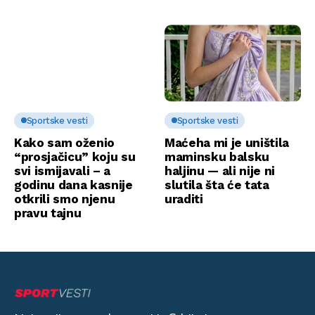
Sportske vesti
Sportske vesti
Kako sam oženio
Maćeha mi je uništila
“prosjačicu” koju su
maminsku balsku
svi ismijavali – a
haljinu — ali nije ni
godinu dana kasnije
slutila šta će tata
otkrili smo njenu
uraditi
pravu tajnu