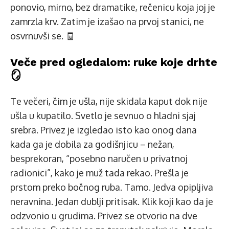
ponovio, mirno, bez dramatike, rečenicu koja joj je
zamrzla krv. Zatim je izašao na prvoj stanici, ne
osvrnuvši se. 🧾
Veče pred ogledalom: ruke koje drhte
🪞
Te večeri, čim je ušla, nije skidala kaput dok nije
ušla u kupatilo. Svetlo je sevnuo o hladni sjaj
srebra. Privez je izgledao isto kao onog dana
kada ga je dobila za godišnjicu – nežan,
besprekoran, “posebno naručen u privatnoj
radionici”, kako je muž tada rekao. Prešla je
prstom preko bočnog ruba. Tamo. Jedva opipljiva
neravnina. Jedan dublji pritisak. Klik koji kao da je
odzvonio u grudima. Privez se otvorio na dve