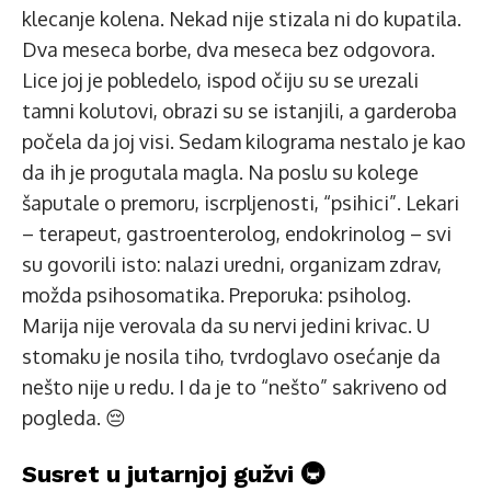
klecanje kolena. Nekad nije stizala ni do kupatila.
Dva meseca borbe, dva meseca bez odgovora.
Lice joj je pobledelo, ispod očiju su se urezali
tamni kolutovi, obrazi su se istanjili, a garderoba
počela da joj visi. Sedam kilograma nestalo je kao
da ih je progutala magla. Na poslu su kolege
šaputale o premoru, iscrpljenosti, “psihici”. Lekari
– terapeut, gastroenterolog, endokrinolog – svi
su govorili isto: nalazi uredni, organizam zdrav,
možda psihosomatika. Preporuka: psiholog.
Marija nije verovala da su nervi jedini krivac. U
stomaku je nosila tiho, tvrdoglavo osećanje da
nešto nije u redu. I da je to “nešto” sakriveno od
pogleda. 😔
Susret u jutarnjoj gužvi 🚇