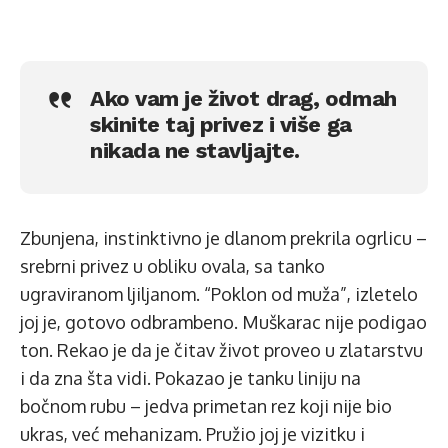
Ako vam je život drag, odmah
skinite taj privez i više ga
nikada ne stavljajte.
Zbunjena, instinktivno je dlanom prekrila ogrlicu –
srebrni privez u obliku ovala, sa tanko
ugraviranom ljiljanom. “Poklon od muža”, izletelo
joj je, gotovo odbrambeno. Muškarac nije podigao
ton. Rekao je da je čitav život proveo u zlatarstvu
i da zna šta vidi. Pokazao je tanku liniju na
bočnom rubu – jedva primetan rez koji nije bio
ukras, već mehanizam. Pružio joj je vizitku i