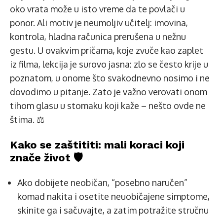
oko vrata može u isto vreme da te povlači u
ponor. Ali motiv je neumoljiv učitelj: imovina,
kontrola, hladna računica prerušena u nežnu
gestu. U ovakvim pričama, koje zvuče kao zaplet
iz filma, lekcija je surovo jasna: zlo se često krije u
poznatom, u onome što svakodnevno nosimo i ne
dovodimo u pitanje. Zato je važno verovati onom
tihom glasu u stomaku koji kaže – nešto ovde ne
štima. ⚖️
Kako se zaštititi: mali koraci koji
znače život 🛡️
Ako dobijete neobičan, “posebno naručen”
komad nakita i osetite neuobičajene simptome,
skinite ga i sačuvajte, a zatim potražite stručnu