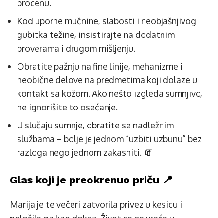
procenu.
Kod uporne mučnine, slabosti i neobjašnjivog
gubitka težine, insistirajte na dodatnim
proverama i drugom mišljenju.
Obratite pažnju na fine linije, mehanizme i
neobične delove na predmetima koji dolaze u
kontakt sa kožom. Ako nešto izgleda sumnjivo,
ne ignorišite to osećanje.
U slučaju sumnje, obratite se nadležnim
službama – bolje je jednom “uzbiti uzbunu” bez
razloga nego jednom zakasniti. 🧯
Glas koji je preokrenuo priču 📍
Marija je te večeri zatvorila privez u kesicu i