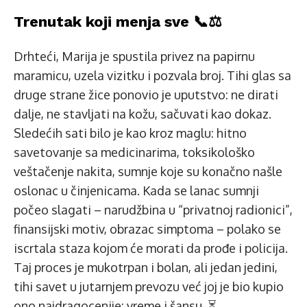
Trenutak koji menja sve 📞⚖️
Drhteći, Marija je spustila privez na papirnu
maramicu, uzela vizitku i pozvala broj. Tihi glas sa
druge strane žice ponovio je uputstvo: ne dirati
dalje, ne stavljati na kožu, sačuvati kao dokaz.
Sledećih sati bilo je kao kroz maglu: hitno
savetovanje sa medicinarima, toksikološko
veštačenje nakita, sumnje koje su konačno našle
oslonac u činjenicama. Kada se lanac sumnji
počeo slagati – narudžbina u “privatnoj radionici”,
finansijski motiv, obrazac simptoma – polako se
iscrtala staza kojom će morati da prođe i policija.
Taj proces je mukotrpan i bolan, ali jedan jedini,
tihi savet u jutarnjem prevozu već joj je bio kupio
ono najdragocenije: vreme i šansu. ⏳