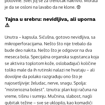
polovine. Svet joj se za trenutak nakrivio. Morala
je da se osloni na lavabo da ne klone. 😨
Tajna u srebru: nevidljiva, ali uporna
⚠️
Unutra – kapsula. Sićušna, gotovo nevidljiva, sa
mikroperforacijama. Nešto što nije trebalo da
bude deo nakita. Nešto što je odgovor na dva
meseca bola. Specijalna organska supstanca koja
se aktivira toplotom kože, oslobađajući količine
toliko male da ih rutinski nalazi ne hvataju – ali
dovoljne da polako razgrađuju ono što je
najosetljivije: želudac, nerve, snagu. Spolja:
“misteriozna bolest”. Iznutra: plan koji računa na
vreme, tišinu i sumnju. Mučnina, slabost, nagli
gubitak težine – sve se uklopilo, kao komadići