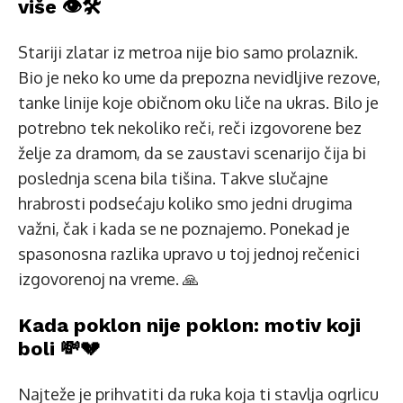
više 👁️🛠️
Stariji zlatar iz metroa nije bio samo prolaznik.
Bio je neko ko ume da prepozna nevidljive rezove,
tanke linije koje običnom oku liče na ukras. Bilo je
potrebno tek nekoliko reči, reči izgovorene bez
želje za dramom, da se zaustavi scenarijo čija bi
poslednja scena bila tišina. Takve slučajne
hrabrosti podsećaju koliko smo jedni drugima
važni, čak i kada se ne poznajemo. Ponekad je
spasonosna razlika upravo u toj jednoj rečenici
izgovorenoj na vreme. 🙏
Kada poklon nije poklon: motiv koji
boli 💸💔
Najteže je prihvatiti da ruka koja ti stavlja ogrlicu