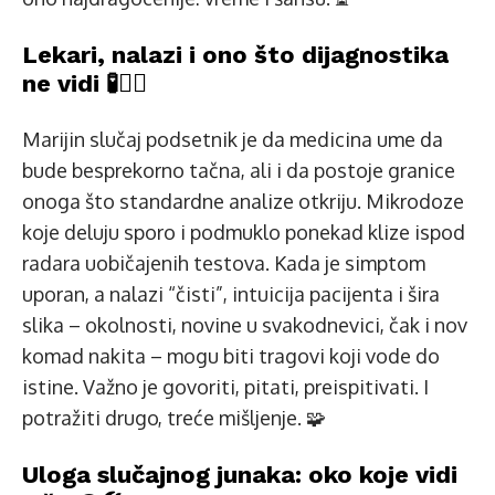
Lekari, nalazi i ono što dijagnostika
ne vidi 🧪👩‍⚕️
Marijin slučaj podsetnik je da medicina ume da
bude besprekorno tačna, ali i da postoje granice
onoga što standardne analize otkriju. Mikrodoze
koje deluju sporo i podmuklo ponekad klize ispod
radara uobičajenih testova. Kada je simptom
uporan, a nalazi “čisti”, intuicija pacijenta i šira
slika – okolnosti, novine u svakodnevici, čak i nov
komad nakita – mogu biti tragovi koji vode do
istine. Važno je govoriti, pitati, preispitivati. I
potražiti drugo, treće mišljenje. 🧩
Uloga slučajnog junaka: oko koje vidi