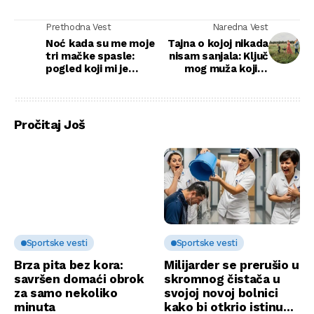
Prethodna Vest
Naredna Vest
Noć kada su me moje
Tajna o kojoj nikada
tri mačke spasle:
nisam sanjala: Ključ
pogled koji mi je
mog muža koji je
promenio život
promijenio sve
Pročitaj Još
Sportske vesti
Sportske vesti
Brza pita bez kora:
Milijarder se prerušio u
savršen domaći obrok
skromnog čistača u
za samo nekoliko
svojoj novoj bolnici
minuta
kako bi otkrio istinu…