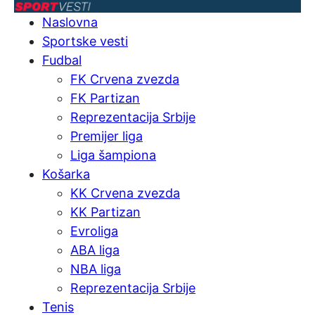
Naslovna
Sportske vesti
Fudbal
FK Crvena zvezda
FK Partizan
Reprezentacija Srbije
Premijer liga
Liga šampiona
Košarka
KK Crvena zvezda
KK Partizan
Evroliga
ABA liga
NBA liga
Reprezentacija Srbije
Tenis