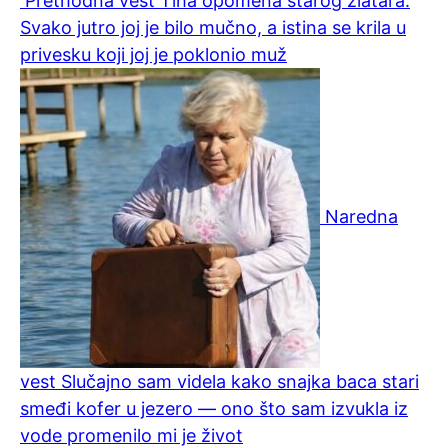
Prethodna vest
Tiha opomena starog zlatara:
Svako jutro joj je bilo mučno, a istina se krila u
privesku koji joj je poklonio muž
Naredna
vest
Slučajno sam videla kako snajka baca stari
smeđi kofer u jezero — ono što sam izvukla iz
vode promenilo mi je život