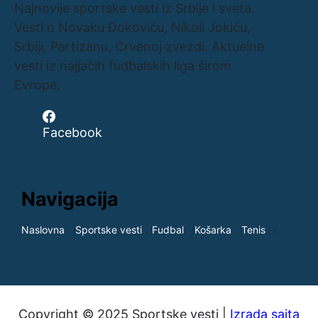
Najnovije sportske vesti iz Srbije i sveta.
Vesti o Novaku Đokoviću, Nikoli Jokiću,
Srbiji, Partizanu, Crvenoj zvezdi. Aktuelne
vesti iz najjačih fudbalskih liga širom
Evrope.
Facebook
Navigacija
Naslovna
Sportske vesti
Fudbal
Košarka
Tenis
Copyright © 2025 Sportske vesti |
Izrada sajta