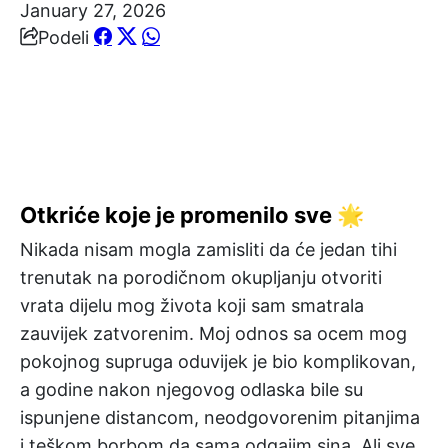
January 27, 2026
Podeli
Otkriće koje je promenilo sve 🌟
Nikada nisam mogla zamisliti da će jedan tihi
trenutak na porodičnom okupljanju otvoriti
vrata dijelu mog života koji sam smatrala
zauvijek zatvorenim. Moj odnos sa ocem mog
pokojnog supruga oduvijek je bio komplikovan,
a godine nakon njegovog odlaska bile su
ispunjene distancom, neodgovorenim pitanjima
i teškom borbom da sama odgajim sina. Ali sve