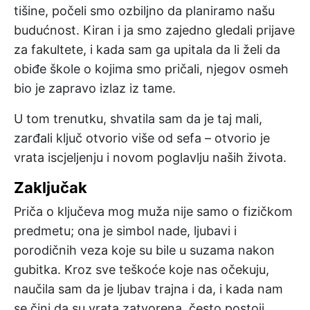
tišine, počeli smo ozbiljno da planiramo našu
budućnost. Kiran i ja smo zajedno gledali prijave
za fakultete, i kada sam ga upitala da li želi da
obiđe škole o kojima smo pričali, njegov osmeh
bio je zapravo izlaz iz tame.
U tom trenutku, shvatila sam da je taj mali,
zarđali ključ otvorio više od sefa – otvorio je
vrata iscjeljenju i novom poglavlju naših života.
Zaključak
Priča o ključeva mog muža nije samo o fizičkom
predmetu; ona je simbol nade, ljubavi i
porodičnih veza koje su bile u suzama nakon
gubitka. Kroz sve teškoće koje nas očekuju,
naučila sam da je ljubav trajna i da, i kada nam
se čini da su vrata zatvorena, često postoji