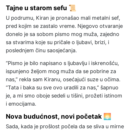
Tajne u starom sefu 📜
U podrumu, Kiran je pronašao mali metalni sef,
pred kojim se zastalo vreme. Njegovo otvaranje
donelo je sa sobom pismo mog muža, zajedno
sa stvarima koje su pričale o ljubavi, brizi, i
poslednjem činu saosjećanja.
“Pismo je bilo napisano s ljubavlju i iskrenošću,
ispunjeno željom mog muža da se pobrine za
nas,” rekla sam Kiranu, osećajući suze u očima.
“Tata i baka su sve ovo uradili za nas,” šapnuo
je, a mi smo oboje sedeli u tišini, prožeti istinom
i emocijama.
Nova budućnost, novi početak 🌅
Sada, kada je prošlost počela da se sliva u mirne