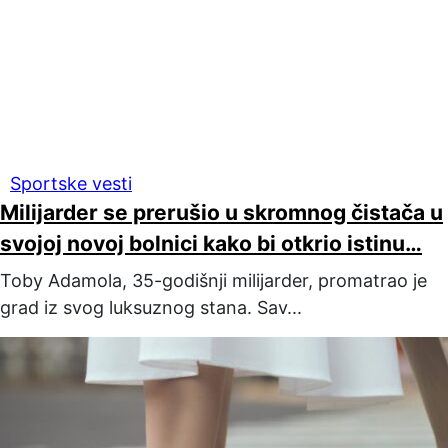
Sportske vesti
Milijarder se prerušio u skromnog čistača u
svojoj novoj bolnici kako bi otkrio istinu…
Toby Adamola, 35-godišnji milijarder, promatrao je
grad iz svog luksuznog stana. Sav...