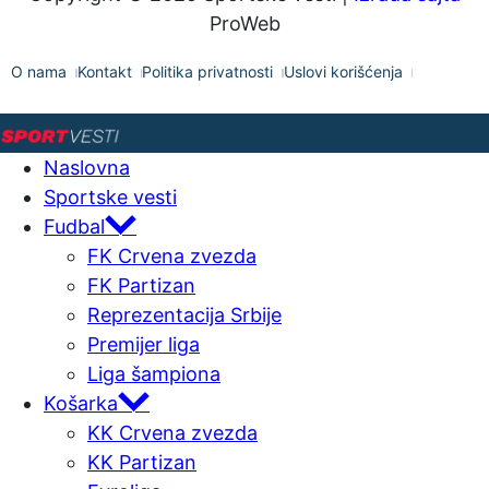
ProWeb
O nama
Kontakt
Politika privatnosti
Uslovi korišćenja
Naslovna
Sportske vesti
Fudbal
FK Crvena zvezda
FK Partizan
Reprezentacija Srbije
Premijer liga
Liga šampiona
Košarka
KK Crvena zvezda
KK Partizan