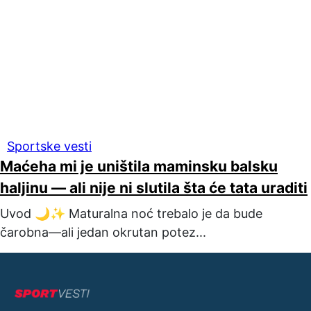
Sportske vesti
Maćeha mi je uništila maminsku balsku
haljinu — ali nije ni slutila šta će tata uraditi
Uvod 🌙✨ Maturalna noć trebalo je da bude
čarobna—ali jedan okrutan potez...