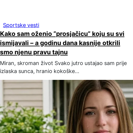
Sportske vesti
Kako sam oženio “prosjačicu” koju su svi
ismijavali – a godinu dana kasnije otkrili
smo njenu pravu tajnu
Miran, skroman život Svako jutro ustajao sam prije
izlaska sunca, hranio kokoške...