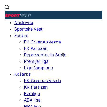
Naslovna
Sportske vesti
Fudbal
FK Crvena zvezda
FK Partizan
Reprezentacija Srbije
Premijer liga
Liga šampiona
Košarka
KK Crvena zvezda
KK Partizan
Evroliga
ABA liga
NBA liga