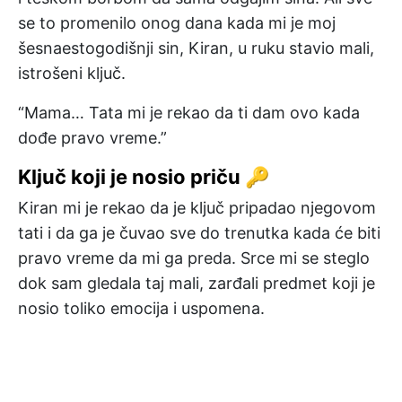
se to promenilo onog dana kada mi je moj
šesnaestogodišnji sin, Kiran, u ruku stavio mali,
istrošeni ključ.
“Mama… Tata mi je rekao da ti dam ovo kada
dođe pravo vreme.”
Ključ koji je nosio priču 🔑
Kiran mi je rekao da je ključ pripadao njegovom
tati i da ga je čuvao sve do trenutka kada će biti
pravo vreme da mi ga preda. Srce mi se steglo
dok sam gledala taj mali, zarđali predmet koji je
nosio toliko emocija i uspomena.