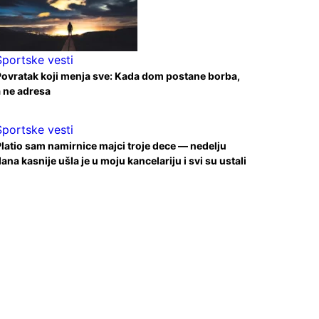
Sportske vesti
ovratak koji menja sve: Kada dom postane borba,
 ne adresa
Sportske vesti
latio sam namirnice majci troje dece — nedelju
ana kasnije ušla je u moju kancelariju i svi su ustali