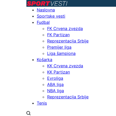
Naslovna
Sportske vesti
Fudbal
FK Crvena zvezda
FK Partizan
Reprezentacija Srbije
Premijer liga
Liga šampiona
Košarka
KK Crvena zvezda
KK Partizan
Evroliga
ABA liga
NBA liga
Reprezentacija Srbije
Tenis