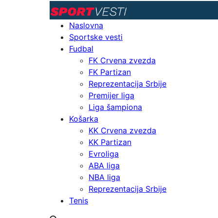
Naslovna
Sportske vesti
Fudbal
FK Crvena zvezda
FK Partizan
Reprezentacija Srbije
Premijer liga
Liga šampiona
Košarka
KK Crvena zvezda
KK Partizan
Evroliga
ABA liga
NBA liga
Reprezentacija Srbije
Tenis