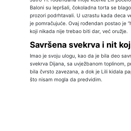
Baloni su lepršali, čokoladna torta se blago 
prozori podrhtavali. U uzrastu kada deca ve
je pomračujuće. Ovaj rođendan postao je “h
koji nikada nije trebao biti dar, već oružje.
Savršena svekrva i nit ko
Imao je svoju ulogu, kao da je bila deo sa
svekrva Dijana, sa uvježbanom toplinom, pri
bila čvrsto zavezana, a dok je Lili kidala 
što nisam mogla da predvidim.