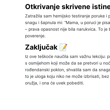
Otkrivanje skrivene istin
Zatražila sam hemijsko testiranje poruke i p
snagu i šapnula mi: “Mama, u poruci je pis
– prava opasnost nije bila narukvica. To je 
poverenje.
Zaključak 📝
Iz ove teškoće naučila sam važnu lekciju: 
s osmijehom koji može da se pretvori u noćn
rođendanski poklon, shvatila sam da snaga 
to je uloga koju niko ne može izbrisati, bez
oružja, i ona će uvek pobediti.