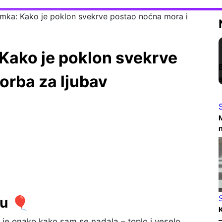
ka: Kako je poklon svekrve postao noćna mora i
ako je poklon svekrve
orba za ljubav
M
n
u 🎈
K
–
 je onako kako sam se nadala – toplo i veselo.