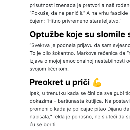
prisutnost iznenada je pretvorila naš rođe
“Pokušaj da ne paničiš.” A na vrhu fascikle b
čujem: “Hitno privremeno starateljstvo.”
Optužbe koje su slomile 
“Svekrva je podnela prijavu da sam svjesno 
To je bilo šokantno. Markova rečenica da “
izjava o mojoj emocionalnoj nestabilnosti 
svojom kćerkom.
Preokret u priči 💪
Ipak, u trenutku kada se čini da sve gubi t
dokazima – baršunasta kutijica. Na postavi
promenilo kada je policajac pitao Dijanu da
napisala,” rekla je ponosno, ne sluteći da 
ću se boriti.