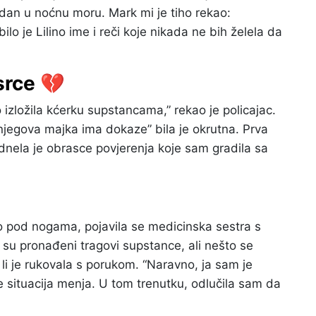
ndan u noćnu moru. Mark mi je tiho rekao:
ilo je Lilino ime i reči koje nikada ne bih želela da
srce 💔
izložila kćerku supstancama,” rekao je policajac.
njegova majka ima dokaze” bila je okrutna. Prva
odnela je obrasce povjerenja koje sam gradila sa
lo pod nogama, pojavila se medicinska sestra s
 su pronađeni tragovi supstance, ali nešto se
 li je rukovala s porukom. “Naravno, ja sam je
se situacija menja. U tom trenutku, odlučila sam da