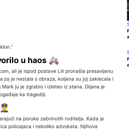
P
a
klon.”
orilo u haos 🚑
P
d
com, ali je ispod postave Lili pronašla presavijenu
 joj je nestala s obraza, koljena su joj zaklecala i
Mark ju je zgrabio i izleteo iz stana. Dijana je
ogađaje ka tragediji.
‍♂️
rajući na poruke zabrinutih roditelja. Kada je
ica policajaca i nekoliko advokata. Njihova