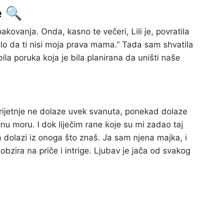
e 🔍
akovanja. Onda, kasno te večeri, Lili je, povratila
alo da ti nisi moja prava mama.” Tada sam shvatila
bila poruka koja je bila planirana da uništi naše
prijetnje ne dolaze uvek svanuta, ponekad dolaze
u moru. I dok liječim rane koje su mi zadao taj
dolazi iz onoga što znaš. Ja sam njena majka, i
 obzira na priče i intrige. Ljubav je jača od svakog