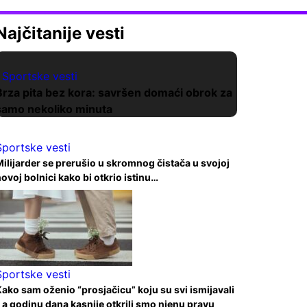
Najčitanije vesti
Sportske vesti
Brza pita bez kora: savršen domaći obrok za
samo nekoliko minuta
Sportske vesti
ilijarder se prerušio u skromnog čistača u svojoj
ovoj bolnici kako bi otkrio istinu…
Sportske vesti
ako sam oženio “prosjačicu” koju su svi ismijavali
 a godinu dana kasnije otkrili smo njenu pravu