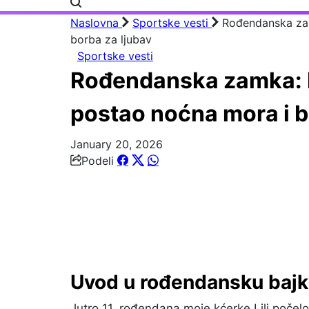
Naslovna
Sportske vesti
Rođendanska zam
borba za ljubav
Sportske vesti
Rođendanska zamka: K
postao noćna mora i b
January 20, 2026
Podeli
Uvod u rođendansku bajk
Jutro 11. rođendana moje kćerke Lili počelo