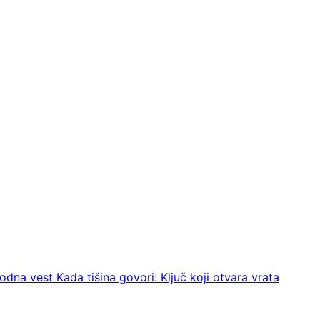
hodna vest
Kada tišina govori: Ključ koji otvara vrata