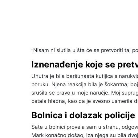
“Nisam ni slutila u šta će se pretvoriti taj po
Iznenađenje koje se pretv
Unutra je bila baršunasta kutijica s narukvi
poruku. Njena reakcija bila je šokantna; boja
srušila se pravo u moje naručje. Moj suprug 
ostala hladna, kao da je svesno usmerila d
Bolnica i dolazak policije 👮
Sate u bolnici provela sam u strahu, odgova
Mark konačno došao, iza njega su bila dvoj