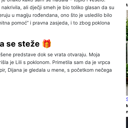
t
nakrivila, ali dječji smeh je bio toliko glasan da su
ruju u magiju rođendana, ono što je usledilo bilo
itna pomoć” i pravna zasjeda, i to zbog poklona
ja se steže 🎁
vršene predstave dok se vrata otvaraju. Moja
šla je Lili s poklonom. Primetila sam da je vrpca
papir, Dijana je gledala u mene, s početkom nečega
M
n