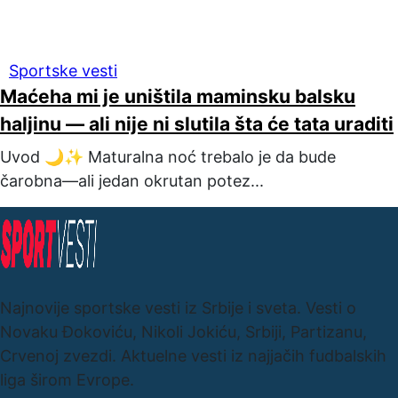
Sportske vesti
Maćeha mi je uništila maminsku balsku
haljinu — ali nije ni slutila šta će tata uraditi
Uvod 🌙✨ Maturalna noć trebalo je da bude
čarobna—ali jedan okrutan potez...
Najnovije sportske vesti iz Srbije i sveta. Vesti o
Novaku Đokoviću, Nikoli Jokiću, Srbiji, Partizanu,
Crvenoj zvezdi. Aktuelne vesti iz najjačih fudbalskih
liga širom Evrope.