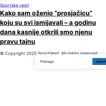
Sportske vesti
Kako sam oženio “prosjačicu”
koju su svi ismijavali – a godinu
dana kasnije otkrili smo njenu
pravu tajnu
© Copyright 2025 SportVesti. All rights reserved
Searc
Searc