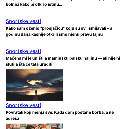
bolnici kako bi otkrio istinu…
Sportske vesti
Kako sam oženio “prosjačicu” koju su svi ismijavali – a
godinu dana kasnije otkrili smo njenu pravu tajnu
Sportske vesti
Maćeha mi je uništila maminsku balsku haljinu — ali nije ni
slutila šta će tata uraditi
Sportske vesti
Povratak koji menja sve: Kada dom postane borba, a ne
adresa