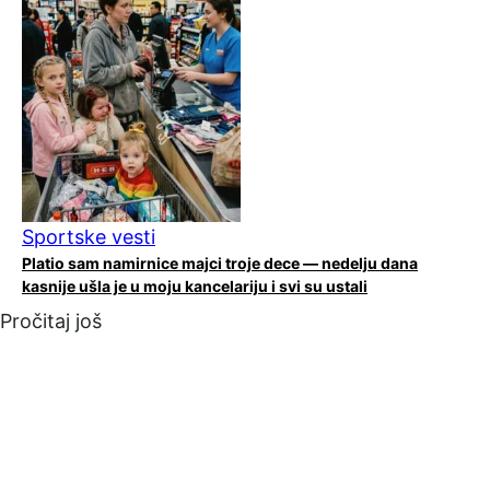
Sportske vesti
Platio sam namirnice majci troje dece — nedelju dana
kasnije ušla je u moju kancelariju i svi su ustali
Pročitaj još