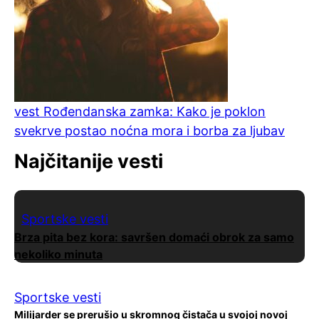
vest
Rođendanska zamka: Kako je poklon
svekrve postao noćna mora i borba za ljubav
Najčitanije vesti
Sportske vesti
Brza pita bez kora: savršen domaći obrok za samo
nekoliko minuta
Sportske vesti
Milijarder se prerušio u skromnog čistača u svojoj novoj