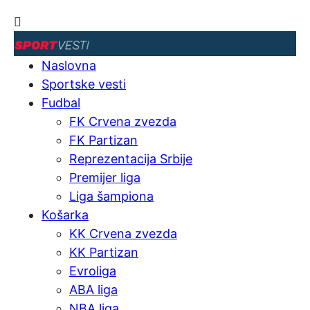
Naslovna
Sportske vesti
Fudbal
FK Crvena zvezda
FK Partizan
Reprezentacija Srbije
Premijer liga
Liga šampiona
Košarka
KK Crvena zvezda
KK Partizan
Evroliga
ABA liga
NBA liga