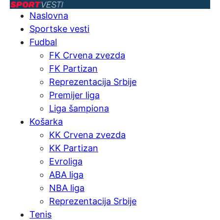
Naslovna
Sportske vesti
Fudbal
FK Crvena zvezda
FK Partizan
Reprezentacija Srbije
Premijer liga
Liga šampiona
Košarka
KK Crvena zvezda
KK Partizan
Evroliga
ABA liga
NBA liga
Reprezentacija Srbije
Tenis