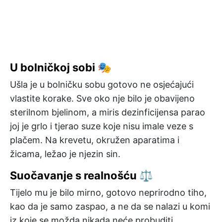
U bolničkoj sobi 🎭
Ušla je u bolničku sobu gotovo ne osjećajući
vlastite korake. Sve oko nje bilo je obavijeno
sterilnom bjelinom, a miris dezinficijensa parao
joj je grlo i tjerao suze koje nisu imale veze s
plačem. Na krevetu, okružen aparatima i
žicama, ležao je njezin sin.
Suočavanje s realnošću ⚖️
Tijelo mu je bilo mirno, gotovo neprirodno tiho,
kao da je samo zaspao, a ne da se nalazi u komi
iz koje se možda nikada neće probuditi.