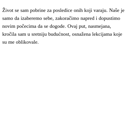
Život se sam pobrine za posledice onih koji varaju. Naše je
samo da izaberemo sebe, zakoračimo napred i dopustimo
novim počecima da se dogode. Ovaj put, nasmejana,
kročila sam u sretniju budućnost, osnažena lekcijama koje
su me oblikovale.