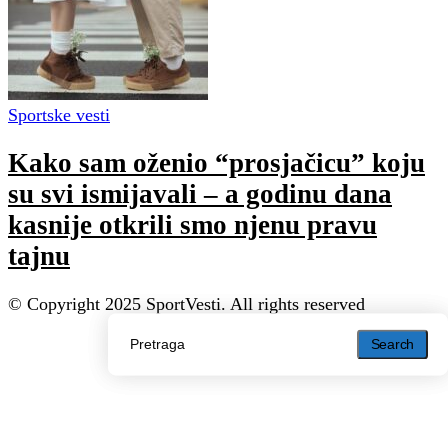
Sportske vesti
Kako sam oženio “prosjačicu” koju
su svi ismijavali – a godinu dana
kasnije otkrili smo njenu pravu
tajnu
© Copyright 2025 SportVesti. All rights reserved
Search
Search