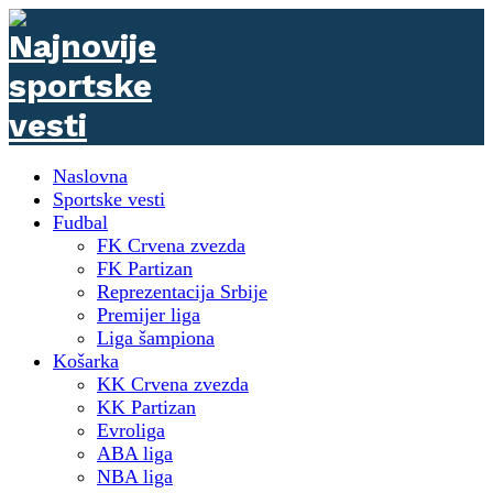
Naslovna
Sportske vesti
Fudbal
FK Crvena zvezda
FK Partizan
Reprezentacija Srbije
Premijer liga
Liga šampiona
Košarka
KK Crvena zvezda
KK Partizan
Evroliga
ABA liga
NBA liga