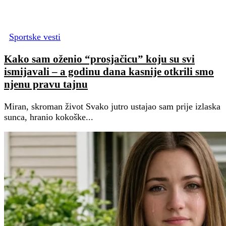
Sportske vesti
Kako sam oženio “prosjačicu” koju su svi
ismijavali – a godinu dana kasnije otkrili smo
njenu pravu tajnu
Miran, skroman život Svako jutro ustajao sam prije izlaska
sunca, hranio kokoške...