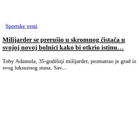
Sportske vesti
Milijarder se prerušio u skromnog čistača u
svojoj novoj bolnici kako bi otkrio istinu…
Toby Adamola, 35-godišnji milijarder, promatrao je grad iz
svog luksuznog stana. Sav...