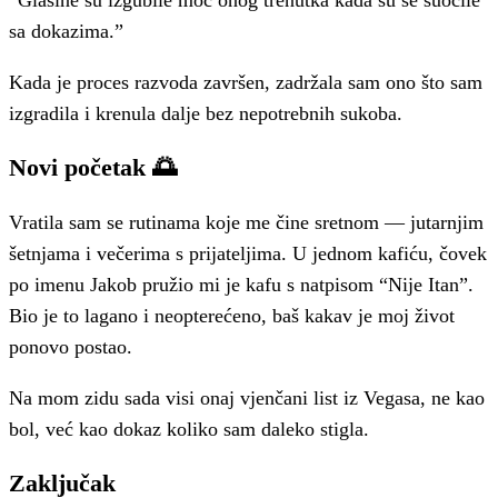
“Glasine su izgubile moć onog trenutka kada su se suočile
sa dokazima.”
Kada je proces razvoda završen, zadržala sam ono što sam
izgradila i krenula dalje bez nepotrebnih sukoba.
Novi početak 🌅
Vratila sam se rutinama koje me čine sretnom — jutarnjim
šetnjama i večerima s prijateljima. U jednom kafiću, čovek
po imenu Jakob pružio mi je kafu s natpisom “Nije Itan”.
Bio je to lagano i neopterećeno, baš kakav je moj život
ponovo postao.
Na mom zidu sada visi onaj vjenčani list iz Vegasa, ne kao
bol, već kao dokaz koliko sam daleko stigla.
Zaključak