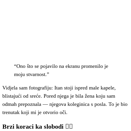
“Ono što se pojavilo na ekranu promenilo je
moju stvarnost.”
Vidjela sam fotografiju: Itan stoji ispred male kapele,
blistajući od sreće. Pored njega je bila žena koju sam
odmah prepoznala — njegova koleginica s posla. To je bio
trenutak koji mi je otvorio oči.
Brzi koraci ka slobodi 🏃‍♀️