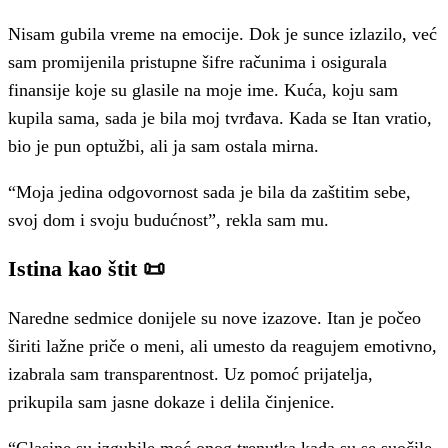
Nisam gubila vreme na emocije. Dok je sunce izlazilo, već
sam promijenila pristupne šifre računima i osigurala
finansije koje su glasile na moje ime. Kuća, koju sam
kupila sama, sada je bila moj tvrđava. Kada se Itan vratio,
bio je pun optužbi, ali ja sam ostala mirna.
“Moja jedina odgovornost sada je bila da zaštitim sebe,
svoj dom i svoju budućnost”, rekla sam mu.
Istina kao štit 📜
Naredne sedmice donijele su nove izazove. Itan je počeo
širiti lažne priče o meni, ali umesto da reagujem emotivno,
izabrala sam transparentnost. Uz pomoć prijatelja,
prikupila sam jasne dokaze i delila činjenice.