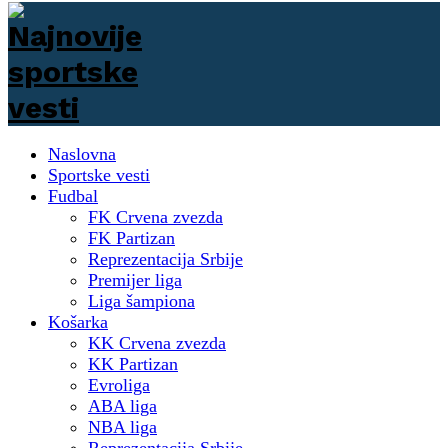
Naslovna
Sportske vesti
Fudbal
FK Crvena zvezda
FK Partizan
Reprezentacija Srbije
Premijer liga
Liga šampiona
Košarka
KK Crvena zvezda
KK Partizan
Evroliga
ABA liga
NBA liga