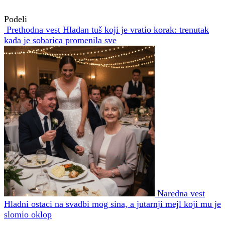
Podeli
Prethodna vest
Hladan tuš koji je vratio korak: trenutak
kada je sobarica promenila sve
Naredna vest
Hladni ostaci na svadbi mog sina, a jutarnji mejl koji mu je
slomio oklop