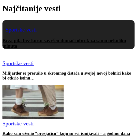
Najčitanije vesti
Sportske vesti
Brza pita bez kora: savršen domaći obrok za samo nekoliko
minuta
Sportske vesti
Milijarder se prerušio u skromnog čistača u svojoj novoj bolnici kako
bi otkrio istinu…
Sportske vesti
Kako sam oženio “prosjačicu” koju su svi ismijavali – a godinu dana