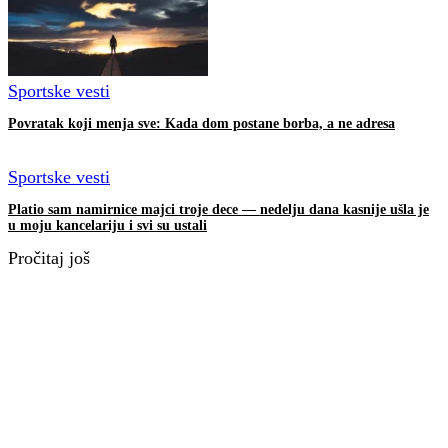
Sportske vesti
Povratak koji menja sve: Kada dom postane borba, a ne adresa
Sportske vesti
Platio sam namirnice majci troje dece — nedelju dana kasnije ušla je
u moju kancelariju i svi su ustali
Pročitaj još