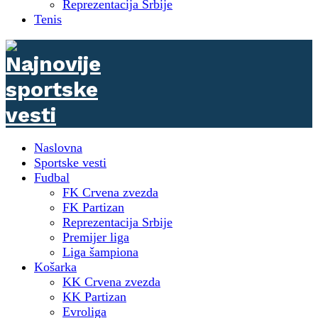
Reprezentacija Srbije
Tenis
Naslovna
Sportske vesti
Fudbal
FK Crvena zvezda
FK Partizan
Reprezentacija Srbije
Premijer liga
Liga šampiona
Košarka
KK Crvena zvezda
KK Partizan
Evroliga