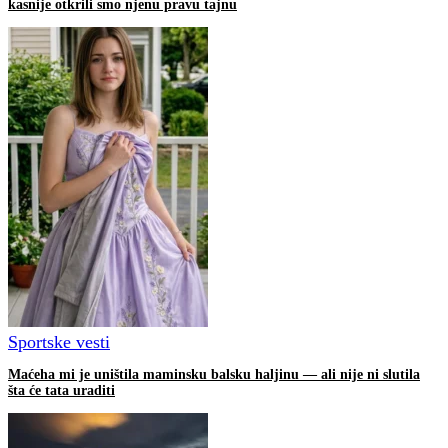
kasnije otkrili smo njenu pravu tajnu
Sportske vesti
Maćeha mi je uništila maminsku balsku haljinu — ali nije ni slutila
šta će tata uraditi