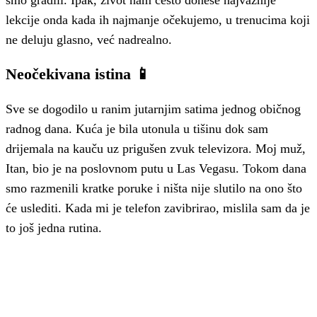
smo gradili. Ipak, život nam često donese najvažnije
lekcije onda kada ih najmanje očekujemo, u trenucima koji
ne deluju glasno, već nadrealno.
Neočekivana istina 📱
Sve se dogodilo u ranim jutarnjim satima jednog običnog
radnog dana. Kuća je bila utonula u tišinu dok sam
drijemala na kauču uz prigušen zvuk televizora. Moj muž,
Itan, bio je na poslovnom putu u Las Vegasu. Tokom dana
smo razmenili kratke poruke i ništa nije slutilo na ono što
će uslediti. Kada mi je telefon zavibrirao, mislila sam da je
to još jedna rutina.