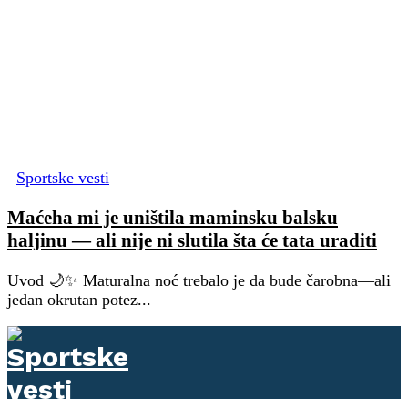
Sportske vesti
Maćeha mi je uništila maminsku balsku
haljinu — ali nije ni slutila šta će tata uraditi
Uvod 🌙✨ Maturalna noć trebalo je da bude čarobna—ali
jedan okrutan potez...