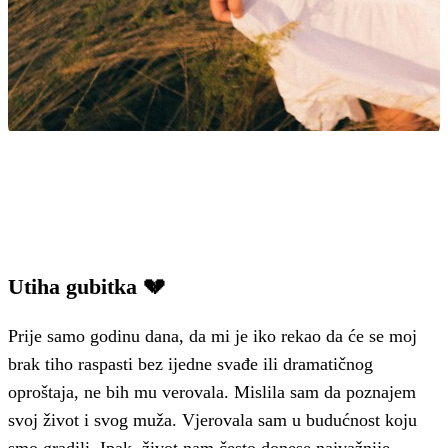
Utiha gubitka 💔
Prije samo godinu dana, da mi je iko rekao da će se moj
brak tiho raspasti bez ijedne svađe ili dramatičnog
oproštaja, ne bih mu verovala. Mislila sam da poznajem
svoj život i svog muža. Vjerovala sam u budućnost koju