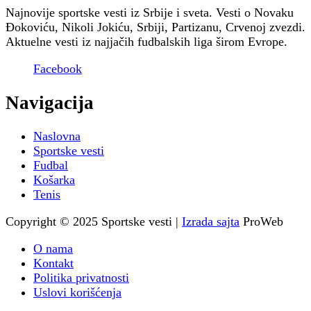
Najnovije sportske vesti iz Srbije i sveta. Vesti o Novaku
Đokoviću, Nikoli Jokiću, Srbiji, Partizanu, Crvenoj zvezdi.
Aktuelne vesti iz najjačih fudbalskih liga širom Evrope.
Facebook
Navigacija
Naslovna
Sportske vesti
Fudbal
Košarka
Tenis
Copyright © 2025 Sportske vesti |
Izrada sajta
ProWeb
O nama
Kontakt
Politika privatnosti
Uslovi korišćenja