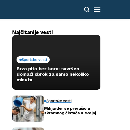
Najčitanije vesti
Sportske vesti
Brza pita bez kora: savršen
domaći obrok za samo nekoliko
minuta
Sportske vesti
Milijarder se prerušio u
skromnog čistača u svojoj
novoj bolnici kako bi otkrio
istinu…