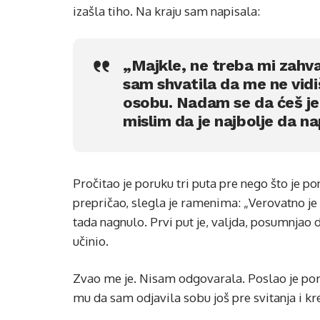
izašla tiho. Na kraju sam napisala:
„Majkle, ne treba mi zahval
sam shvatila da me ne vidi
osobu. Nadam se da ćeš je
mislim da je najbolje da n
Pročitao je poruku tri puta pre nego što je p
prepričao, slegla je ramenima: „Verovatno j
tada nagnulo. Prvi put je, valjda, posumnjao 
učinio.
Zvao me je. Nisam odgovarala. Poslao je poru
mu da sam odjavila sobu još pre svitanja i k