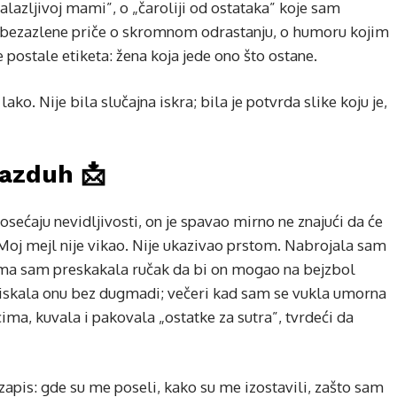
lazljivoj mami”, o „čaroliji od ostataka” koje sam
le bezazlene priče o skromnom odrastanju, o humoru kojim
e postale etiketa: žena koja jede ono što ostane.
ko. Nije bila slučajna iskra; bila je potvrda slike koju je,
vazduh 📩
 osećaju nevidljivosti, on je spavao mirno ne znajući da će
. Moj mejl nije vikao. Nije ukazivao prstom. Nabrojala sam
jima sam preskakala ručak da bi on mogao na bejzbol
 stiskala onu bez dugmadi; večeri kad sam se vukla umorna
ma, kuvala i pakovala „ostatke za sutra”, tvrdeći da
zapis: gde su me poseli, kako su me izostavili, zašto sam