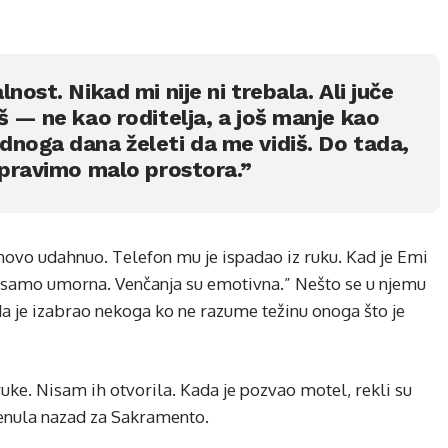
nost. Nikad mi nije ni trebala. Ali juče
š — ne kao roditelja, a još manje kao
dnoga dana želeti da me vidiš. Do tada,
apravimo malo prostora.”
onovo udahnuo. Telefon mu je ispadao iz ruku. Kad je Emi
e samo umorna. Venčanja su emotivna.” Nešto se u njemu
da je izabrao nekoga ko ne razume težinu onoga što je
ke. Nisam ih otvorila. Kada je pozvao motel, rekli su
renula nazad za Sakramento.