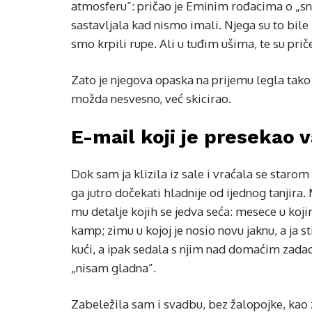
atmosferu”: pričao je Eminim rođacima o „sna
sastavljala kad nismo imali. Njega su to bi
smo krpili rupe. Ali u tuđim ušima, te su prič
Zato je njegova opaska na prijemu legla tako la
možda nesvesno, već skicirao.
E-mail koji je presekao 
Dok sam ja klizila iz sale i vraćala se starom
ga jutro dočekati hladnije od ijednog tanjira
mu detalje kojih se jedva seća: mesece u ko
kamp; zimu u kojoj je nosio novu jaknu, a ja
kući, a ipak sedala s njim nad domaćim zadaci
„nisam gladna”.
Zabeležila sam i svadbu, bez žalopojke, kao 