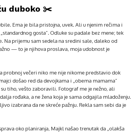
ežu duboko ✂️
le. Ema je bila pristojna, uvek. Ali u njenim rečima i
a „standardnog gosta”. Odluke su padale bez mene; tek
. Na prijemu sam sedela na sredini sale, daleko od
važno — to je njihova proslava, moja udobnost je
 Na probnoj večeri niko me nije nikome predstavio dok
j majci došao red da devojkama i „obema mamama”
 tiho, vešto zaboravili. Fotograf me je nežno, ali
dalja rođaka, a ne žena koja je sama odgajila mladoženju.
ivo izabrana da ne skreće pažnju. Rekla sam sebi da je
sprava oko planiranja, Majkl našao trenutak da „olakša