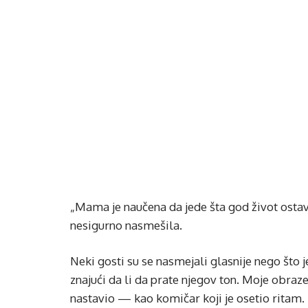
„Mama je naučena da jede šta god život ostavi
nesigurno nasmešila.
Neki gosti su se nasmejali glasnije nego što 
znajući da li da prate njegov ton. Moje obraz
nastavio — kao komičar koji je osetio ritam. 