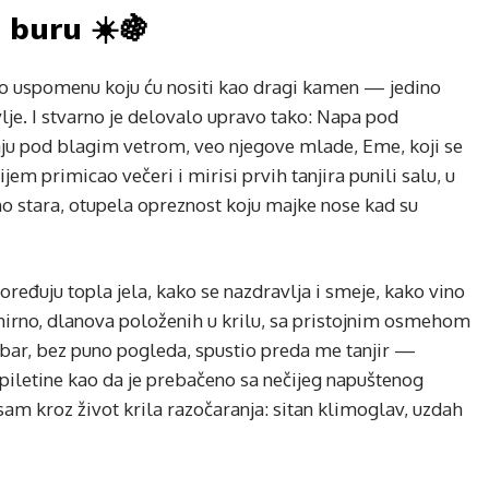
 buru ☀️🍇
o uspomenu koju ću nositi kao dragi kamen — jedino
lje. I stvarno je delovalo upravo tako: Napa pod
ju pod blagim vetrom, veo njegove mlade, Eme, koji se
jem primicao večeri i mirisi prvih tanjira punili salu, u
no stara, otupela opreznost koju majke nose kad su
ređuju topla jela, kako se nazdravlja i smeje, kako vino
mirno, dlanova položenih u krilu, sa pristojnim osmehom
nobar, bez puno pogleda, spustio preda me tanjir —
 piletine kao da je prebačeno sa nečijeg napuštenog
 sam kroz život krila razočaranja: sitan klimoglav, uzdah