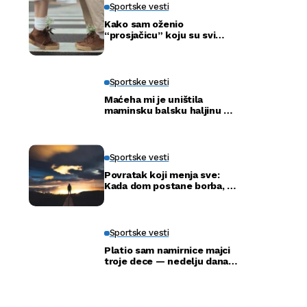
Sportske vesti
Kako sam oženio
“prosjačicu” koju su svi
ismijavali – a godinu dana
kasnije otkrili smo njenu
pravu tajnu
Sportske vesti
Maćeha mi je uništila
maminsku balsku haljinu —
ali nije ni slutila šta će tata
uraditi
Sportske vesti
Povratak koji menja sve:
Kada dom postane borba, a
ne adresa
Sportske vesti
Platio sam namirnice majci
troje dece — nedelju dana
kasnije ušla je u moju
kancelariju i svi su ustali