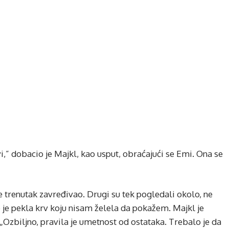
,” dobacio je Majkl, kao usput, obraćajući se Emi. Ona se
je trenutak zavređivao. Drugi su tek pogledali okolo, ne
e je pekla krv koju nisam želela da pokažem. Majkl je
„Ozbiljno, pravila je umetnost od ostataka. Trebalo je da