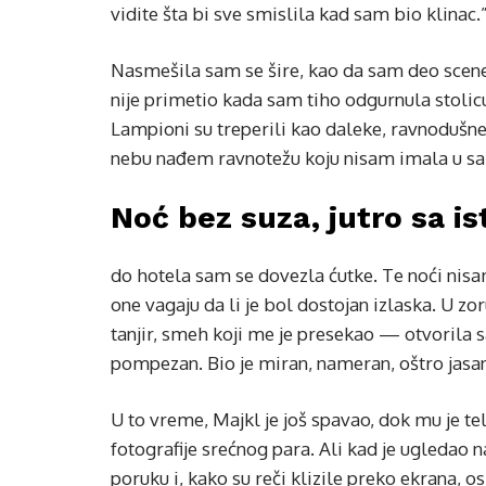
vidite šta bi sve smislila kad sam bio klinac.
Nasmešila sam se šire, kao da sam deo scene
nije primetio kada sam tiho odgurnula stolic
Lampioni su treperili kao daleke, ravnodušne
nebu nađem ravnotežu koju nisam imala u sal
Noć bez suza, jutro sa i
do hotela sam se dovezla ćutke. Te noći nisa
one vagaju da li je bol dostojan izlaska. U zor
tanjir, smeh koji me je presekao — otvorila s
pompezan. Bio je miran, nameran, oštro jasa
U to vreme, Majkl je još spavao, dok mu je tel
fotografije srećnog para. Ali kad je ugledao
poruku i, kako su reči klizile preko ekrana, 