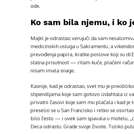
ode.
Ko sam bila njemu, i ko j
Majkl je odrastao verujući da sam nesalomiva
medicinskih usluga u Sakramentu, a vikendo
prevođenja papira, kratke poslove koji su drž
stalna prisutnost — ritam kuće, plaćeni račun
nisam imala snage.
Kasnije, kad je odrastao, svet mu je preobliko
stipendijama koje sam gotovo izdahtala iz va
privatni časovi koje sam mu plaćala i kad je
preselio se u San Francisko i retko se osvrt
bilo često — i uvek sam spavala u motelu, „
Deca odrastu. Grade svoje živote. Toliko pu