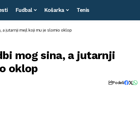
esti
Fudbal
Košarka
Tenis
 a jutarnji mejl koji mu je slomio oklop
bi mog sina, a jutarnji
io oklop
Podeli