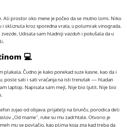
”
. Ali prostor oko mene je počeo da se mutno lomi. Niko
u i skliznula kroz sporedna vrata, u polumrak vinograda.
 zvezde. Udisala sam hladniji vazduh i pokušala da u
i.
stinom 💻
m plakala. Čudno je kako ponekad suze kasne, kao da i
u, posle sati i sati vraćanja na isti trenutak — hladan
am laptop. Napisala sam mejl. Nije bio ljutit. Nije bio
n.
efon zujao od objava: prijatelji na brunču, porodica deli
 naslov „Od mame“, ruke su mu zadrhtale. Otvorio je
osmeh mu se povlačio, kao plima koja zna kad treba da