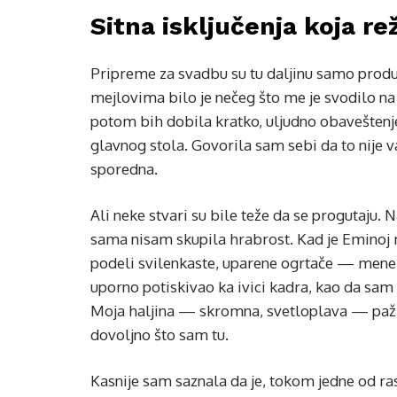
Sitna isključenja koja r
Pripreme za svadbu su tu daljinu samo produbi
mejlovima bilo je nečeg što me je svodilo n
potom bih dobila kratko, uljudno obaveštenje
glavnog stola. Govorila sam sebi da to nije 
sporedna.
Ali neke stvari su bile teže da se progutaju.
sama nisam skupila hrabrost. Kad je Emino
podeli svilenkaste, uparene ogrtače — mene su
uporno potiskivao ka ivici kadra, kao da sam 
Moja haljina — skromna, svetloplava — pažlj
dovoljno što sam tu.
Kasnije sam saznala da je, tokom jedne od ra