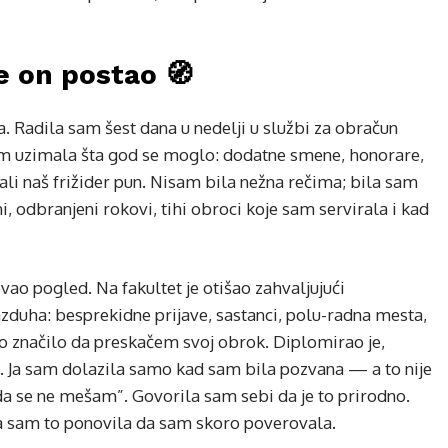
e on postao 🧭
. Radila sam šest dana u nedelji u službi za obračun
m uzimala šta god se moglo: dodatne smene, honorare,
ali naš frižider pun. Nisam bila nežna rečima; bila sam
i, odbranjeni rokovi, tihi obroci koje sam servirala i kad
vao pogled. Na fakultet je otišao zahvaljujući
zduha: besprekidne prijave, sastanci, polu-radna mesta,
 to značilo da preskačem svoj obrok. Diplomirao je,
ao. Ja sam dolazila samo kad sam bila pozvana — a to nije
da se ne mešam”. Govorila sam sebi da je to prirodno.
ta sam to ponovila da sam skoro poverovala.