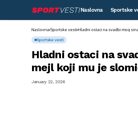
Naslovna
Sportske v
Naslovna
Sportske vesti
Hladni ostaci na svadbi mog sina,
Sportske vesti
Hladni ostaci na svad
mejl koji mu je slom
January 22, 2026