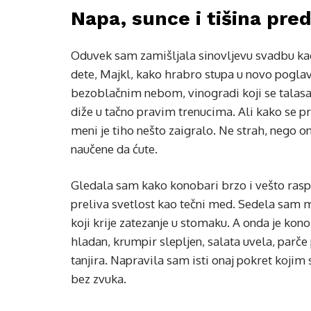
Napa, sunce i tišina pred
Oduvek sam zamišljala sinovljevu svadbu ka
dete, Majkl, kako hrabro stupa u novo poglav
bezoblačnim nebom, vinogradi koji se talasa
diže u tačno pravim trenucima. Ali kako se pri
meni je tiho nešto zaigralo. Ne strah, nego o
naučene da ćute.
Gledala sam kako konobari brzo i vešto raspo
preliva svetlost kao tečni med. Sedela sam 
koji krije zatezanje u stomaku. A onda je ko
hladan, krumpir slepljen, salata uvela, parče
tanjira. Napravila sam isti onaj pokret kojim
bez zvuka.