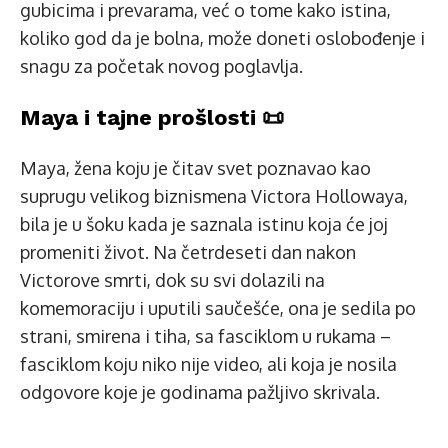
gubicima i prevarama, već o tome kako istina,
koliko god da je bolna, može doneti oslobođenje i
snagu za početak novog poglavlja.
Maya i tajne prošlosti 📜
Maya, žena koju je čitav svet poznavao kao
suprugu velikog biznismena Victora Hollowaya,
bila je u šoku kada je saznala istinu koja će joj
promeniti život. Na četrdeseti dan nakon
Victorove smrti, dok su svi dolazili na
komemoraciju i uputili saučešće, ona je sedila po
strani, smirena i tiha, sa fasciklom u rukama –
fasciklom koju niko nije video, ali koja je nosila
odgovore koje je godinama pažljivo skrivala.