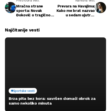
Prethodna Vest
Naredna Vest
Mračna strane
Prevara na Havajima:
sporta: Novak
Kako me brat nazvao
Đoković o tragičnom
u sedam ujutro i
preokretu na
srušio moj savršeni
Australian Openu
brak
Najčitanije vesti
Sportske vesti
Brza pita bez kora: savršen domaći obrok za
samo nekoliko minuta