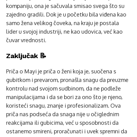
kompaniju, ona je sačuvala smisao svega što su
zajedno gradili. Dok je u početku bila viđena kao
samo žena velikog čoveka, na kraju je postala
lider u svojoj industriji, ne kao udovica, već kao
čuvar vrednosti.
Zaključak 📝
Priča o Mayi je priča o ženi koja je, suočena s
gubitkom i prevarom, pronašla snagu da preuzme
kontrolu nad svojom sudbinom, da ne podleže
manipulacijama i da se bori za ono što je njeno,
koristeći snagu, znanje i profesionalizam. Ova
priča nas podseća da snaga nije u očiglednim
reakcijama ili gubicima, već u sposobnosti da
ostanemo smireni, proračunati i uvek spremni da