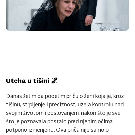
Uteha u tišini 🌌
Danas želim da podelim priču o ženi koja je, kroz
tišinu, strpljenje i preciznost, uzela kontrolu nad
svojim životom i poslovanjem, nakon što je sve
što je poznavala postalo pred njenim očima
potpuno izmenjeno. Ova priča nije samo o