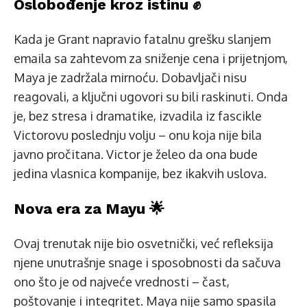
Oslobođenje kroz istinu ✊
Kada je Grant napravio fatalnu grešku slanjem
emaila sa zahtevom za sniženje cena i prijetnjom,
Maya je zadržala mirnoću. Dobavljači nisu
reagovali, a ključni ugovori su bili raskinuti. Onda
je, bez stresa i dramatike, izvadila iz fascikle
Victorovu poslednju volju – onu koja nije bila
javno pročitana. Victor je želeo da ona bude
jedina vlasnica kompanije, bez ikakvih uslova.
Nova era za Mayu 🌟
Ovaj trenutak nije bio osvetnički, već refleksija
njene unutrašnje snage i sposobnosti da sačuva
ono što je od najveće vrednosti – čast,
poštovanje i integritet. Maya nije samo spasila