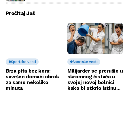
ustali
Pročitaj Još
Sportske vesti
Sportske vesti
Brza pita bez kora:
Milijarder se prerušio u
savršen domaći obrok
skromnog čistača u
za samo nekoliko
svojoj novoj bolnici
minuta
kako bi otkrio istinu…