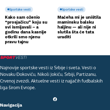
Sportske vesti
Sportske vesti
Kako sam oženio
Maćeha mi je uništila
“prosjačicu” koju su
maminsku balsku
svi ismijavali – a
haljinu — ali nije ni
godinu dana kasnije
slutila šta će tata
otkrili smo njenu
uraditi
pravu tajnu
Najnovije sportske vesti iz Srbije i sveta. Vesti o
Novaku Đokoviću, Nikoli Jokiću, Srbiji, Partizanu,
Crvenoj zvezdi. Aktuelne vesti iz najjačih fudbalskih
liga širom Evrope.
Navigacija