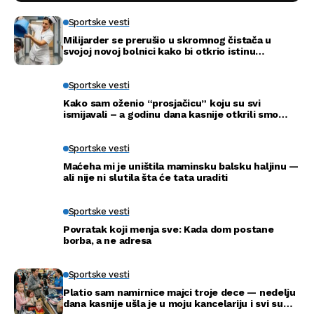
Sportske vesti
Milijarder se prerušio u skromnog čistača u
svojoj novoj bolnici kako bi otkrio istinu…
Sportske vesti
Kako sam oženio “prosjačicu” koju su svi
ismijavali – a godinu dana kasnije otkrili smo
njenu pravu tajnu
Sportske vesti
Maćeha mi je uništila maminsku balsku haljinu —
ali nije ni slutila šta će tata uraditi
Sportske vesti
Povratak koji menja sve: Kada dom postane
borba, a ne adresa
Sportske vesti
Platio sam namirnice majci troje dece — nedelju
dana kasnije ušla je u moju kancelariju i svi su