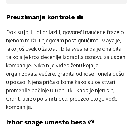
Preuzimanje kontrole 💼
Dok su joj ljudi prilazili, govoreći naučene fraze o
njenom mužu i njegovim postignućima, Maya je,
iako još uvek u žalosti, bila svesna da je ona bila
ta koja je kroz decenije izgradila osnovu za uspeh
kompanije. Niko nije video ženu koja je
organizovala večere, gradila odnose i unela dušu
u posao. Njena priča o tome kako su se stvari
promenile počinje u trenutku kada je njen sin,
Grant, ubrzo po smrti oca, preuzeo ulogu vođe
kompanije.
Izbor snage umesto besa 🌱