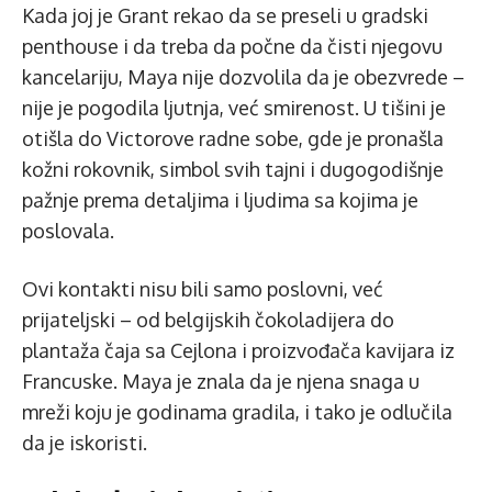
Kada joj je Grant rekao da se preseli u gradski
penthouse i da treba da počne da čisti njegovu
kancelariju, Maya nije dozvolila da je obezvrede –
nije je pogodila ljutnja, već smirenost. U tišini je
otišla do Victorove radne sobe, gde je pronašla
kožni rokovnik, simbol svih tajni i dugogodišnje
pažnje prema detaljima i ljudima sa kojima je
poslovala.
Ovi kontakti nisu bili samo poslovni, već
prijateljski – od belgijskih čokoladijera do
plantaža čaja sa Cejlona i proizvođača kavijara iz
Francuske. Maya je znala da je njena snaga u
mreži koju je godinama gradila, i tako je odlučila
da je iskoristi.