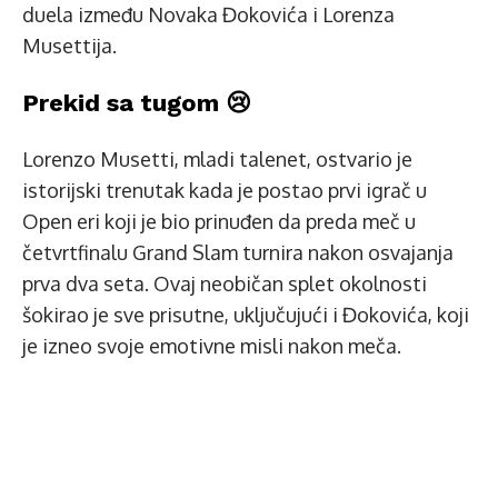
duela između Novaka Đokovića i Lorenza
Musettija.
Prekid sa tugom 😢
Lorenzo Musetti, mladi talenet, ostvario je
istorijski trenutak kada je postao prvi igrač u
Open eri koji je bio prinuđen da preda meč u
četvrtfinalu Grand Slam turnira nakon osvajanja
prva dva seta. Ovaj neobičan splet okolnosti
šokirao je sve prisutne, uključujući i Đokovića, koji
je izneo svoje emotivne misli nakon meča.