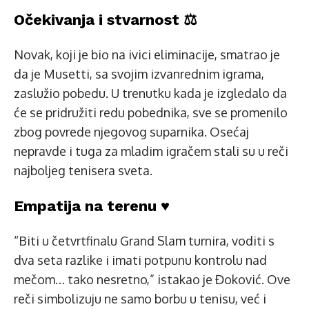
Očekivanja i stvarnost ⚖️
Novak, koji je bio na ivici eliminacije, smatrao je
da je Musetti, sa svojim izvanrednim igrama,
zaslužio pobedu. U trenutku kada je izgledalo da
će se pridružiti redu pobednika, sve se promenilo
zbog povrede njegovog suparnika. Osećaj
nepravde i tuga za mladim igračem stali su u reči
najboljeg tenisera sveta.
Empatija na terenu ♥️
“Biti u četvrtfinalu Grand Slam turnira, voditi s
dva seta razlike i imati potpunu kontrolu nad
mečom… tako nesretno,” istakao je Đoković. Ove
reči simbolizuju ne samo borbu u tenisu, već i