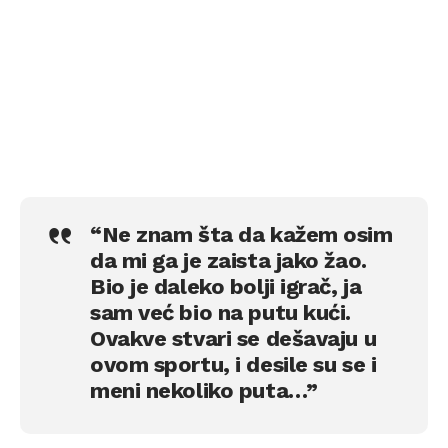
“Ne znam šta da kažem osim
da mi ga je zaista jako žao.
Bio je daleko bolji igrač, ja
sam već bio na putu kući.
Ovakve stvari se dešavaju u
ovom sportu, i desile su se i
meni nekoliko puta…”