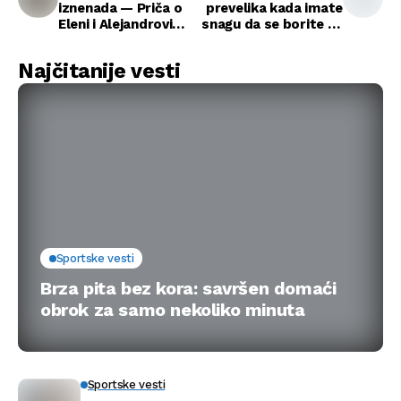
iznenada — Priča o
prevelika kada imate
Eleni i Alejandrovi
snagu da se borite za
preobrazbi
svoje mesto
Najčitanije vesti
Sportske vesti
Brza pita bez kora: savršen domaći
obrok za samo nekoliko minuta
Sportske vesti