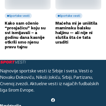
Sportske vesti
Sportske vesti
Kako sam oženio
Maćeha mi je uništila
“prosjačicu” koju su
maminsku balsku
svi ismijavali – a
haljinu — ali nije ni
godinu dana kasnije
slutila šta će tata
otkrili smo njenu
uraditi
pravu tajnu
Najnovije sportske vesti iz Srbije i sveta. Vesti o
Novaku Đokoviću, Nikoli Jokiću, Srbiji, Partizanu,
Crvenoj zvezdi. Aktuelne vesti iz najjačih fudbalskih
liga širom Evrope.
Navigacija