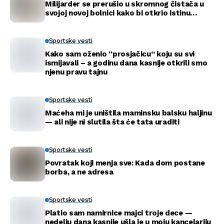
Milijarder se prerušio u skromnog čistača u
svojoj novoj bolnici kako bi otkrio istinu…
Sportske vesti
Kako sam oženio “prosjačicu” koju su svi
ismijavali – a godinu dana kasnije otkrili smo
njenu pravu tajnu
Sportske vesti
Maćeha mi je uništila maminsku balsku haljinu
— ali nije ni slutila šta će tata uraditi
Sportske vesti
Povratak koji menja sve: Kada dom postane
borba, a ne adresa
Sportske vesti
Platio sam namirnice majci troje dece —
nedelju dana kasnije ušla je u moju kancelariju