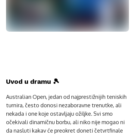
Uvod u dramu 🎾
Australian Open, jedan od najprestižnijih teniskih
turnira, često donosi nezaboravne trenutke, ali
nekada i one koje ostavljaju ožiljke. Svi smo
očekivali dinamičnu borbu, ali niko nije mogao ni
da nasluti kakav će preokret doneti četvrtfinale