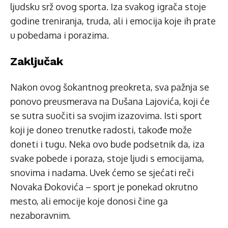
ljudsku srž ovog sporta. Iza svakog igrača stoje
godine treniranja, truda, ali i emocija koje ih prate
u pobedama i porazima.
Zaključak
Nakon ovog šokantnog preokreta, sva pažnja se
ponovo preusmerava na Dušana Lajovića, koji će
se sutra suočiti sa svojim izazovima. Isti sport
koji je doneo trenutke radosti, takođe može
doneti i tugu. Neka ovo bude podsetnik da, iza
svake pobede i poraza, stoje ljudi s emocijama,
snovima i nadama. Uvek ćemo se sjećati reči
Novaka Đokovića – sport je ponekad okrutno
mesto, ali emocije koje donosi čine ga
nezaboravnim.