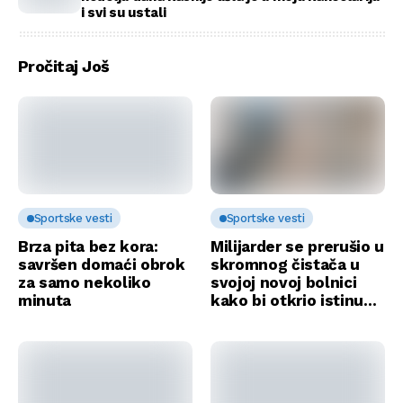
i svi su ustali
Pročitaj Još
Sportske vesti
Sportske vesti
Brza pita bez kora:
Milijarder se prerušio u
savršen domaći obrok
skromnog čistača u
za samo nekoliko
svojoj novoj bolnici
minuta
kako bi otkrio istinu…