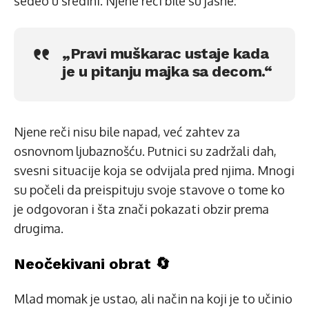
sedeo u sredini. Njene reči bile su jasne:
„Pravi muškarac ustaje kada
je u pitanju majka sa decom.“
Njene reči nisu bile napad, već zahtev za
osnovnom ljubaznošću. Putnici su zadržali dah,
svesni situacije koja se odvijala pred njima. Mnogi
su počeli da preispituju svoje stavove o tome ko
je odgovoran i šta znači pokazati obzir prema
drugima.
Neočekivani obrat 🔄
Mlad momak je ustao, ali način na koji je to učinio