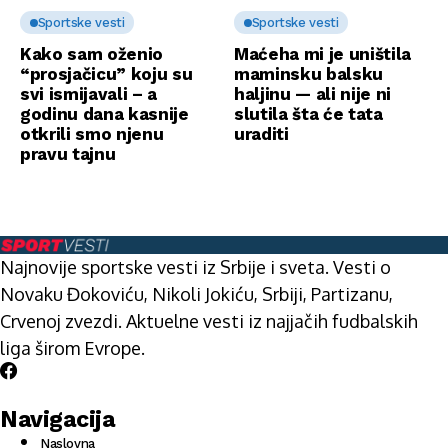
Sportske vesti
Sportske vesti
Kako sam oženio
Maćeha mi je uništila
“prosjačicu” koju su
maminsku balsku
svi ismijavali – a
haljinu — ali nije ni
godinu dana kasnije
slutila šta će tata
otkrili smo njenu
uraditi
pravu tajnu
Najnovije sportske vesti iz Srbije i sveta. Vesti o
Novaku Đokoviću, Nikoli Jokiću, Srbiji, Partizanu,
Crvenoj zvezdi. Aktuelne vesti iz najjačih fudbalskih
liga širom Evrope.
Navigacija
Naslovna