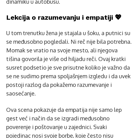
dinamiku u autobusu.
Lekcija o razumevanju i empatiji 💖
U tom trenutku žena je stajala u šoku, a putnici su
se međusobno pogledali. Ni reč nije bila potrebna.
Momak se vratio na svoje mesto, ali njegova
tišina govorila je više od hiljadu reči. Ovaj kratki
susret podsetio je sve prisutne koliko je važno da
se ne sudimo prema spoljašnjem izgledu i da uvek
postoji razlog da pokažemo razumevanje i
saosećanje.
Ova scena pokazuje da empatija nije samo lep
gest već i način da se izgradi međusobno
poverenje i poštovanje u zajednici. Svaki
pojedinac nosi svoje borbe, koje često nisu