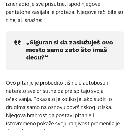
iznenadio je sve prisutne. Ispod njegove
pantalone zasijala je proteza. Njegove reči bile su
tihe, ali snažne:
„Siguran si da zaslužuješ ovo
mesto samo zato što imaš
decu?“
Ovo pitanje je probudilo tišinu u autobusu i
nateralo sve prisutne da preispitaju svoja
očekivanja. Pokazalo je koliko je lako suditi o
drugima samo na osnovu površinskog utiska.
Njegova hrabrost da postavi pitanje i
istovremeno pokaže svoju ranjivost promenila je