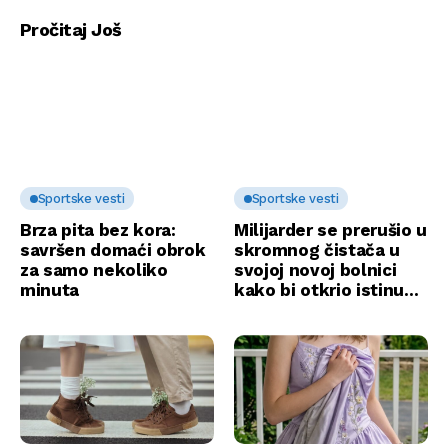
Pročitaj Još
Sportske vesti
Sportske vesti
Brza pita bez kora:
Milijarder se prerušio u
savršen domaći obrok
skromnog čistača u
za samo nekoliko
svojoj novoj bolnici
minuta
kako bi otkrio istinu…