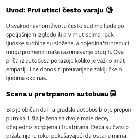
Uvod: Prvi utisci često varaju 🧐
U svakodnevnom životu često sudimo ljude po
spoljašnjem izgledu ili prvim utiscima. Ipak,
ljudske sudbine su složene, a pojedinačni trenuci
mogu promeniti naše razumevanje drugih. Ova
priča iz autobusa pokazuje koliko je važno imati
empatiju i ne donositi preuranjene zaključke o
ljudima oko nas.
Scena u pretrpanom autobusu 🚍
Bio je običan dan, a gradski autobus bio je prepun
putnika. Ušla je žena sa dvoje male dece,
očigledno iscrpljena i frustrirana. Deca su čvrsto
držala njenu ruku, pokušavajući da ostanu mirna.