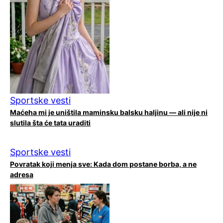
Sportske vesti
Maćeha mi je uništila maminsku balsku haljinu — ali nije ni
slutila šta će tata uraditi
Sportske vesti
Povratak koji menja sve: Kada dom postane borba, a ne
adresa