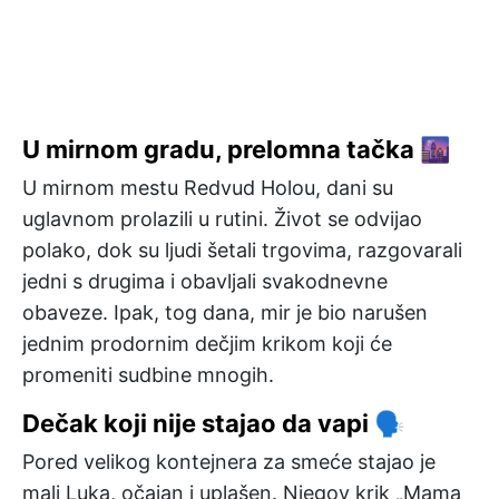
U mirnom gradu, prelomna tačka 🌆
U mirnom mestu Redvud Holou, dani su
uglavnom prolazili u rutini. Život se odvijao
polako, dok su ljudi šetali trgovima, razgovarali
jedni s drugima i obavljali svakodnevne
obaveze. Ipak, tog dana, mir je bio narušen
jednim prodornim dečjim krikom koji će
promeniti sudbine mnogih.
Dečak koji nije stajao da vapi 🗣️
Pored velikog kontejnera za smeće stajao je
mali Luka, očajan i uplašen. Njegov krik „Mama