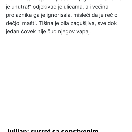
je unutra!“ odjekivao je ulicama, ali većina
prolaznika ga je ignorisala, misleći da je reč o
dečjoj mašti. Tišina je bila zagušljiva, sve dok
jedan čovek nije čuo njegov vapaj.
Julijan: susret sa sopstvenim