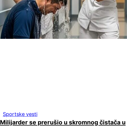
Sportske vesti
Milijarder se prerušio u skromnog čistača u