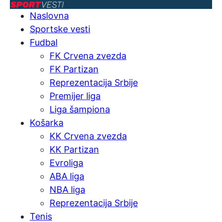
Naslovna
Sportske vesti
Fudbal
FK Crvena zvezda
FK Partizan
Reprezentacija Srbije
Premijer liga
Liga šampiona
Košarka
KK Crvena zvezda
KK Partizan
Evroliga
ABA liga
NBA liga
Reprezentacija Srbije
Tenis