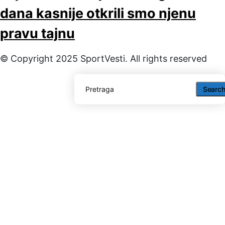
dana kasnije otkrili smo njenu
pravu tajnu
© Copyright 2025 SportVesti. All rights reserved
Searc
Searc