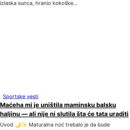
izlaska sunca, hranio kokoške...
Sportske vesti
Maćeha mi je uništila maminsku balsku
haljinu — ali nije ni slutila šta će tata uraditi
Uvod 🌙✨ Maturalna noć trebalo je da bude