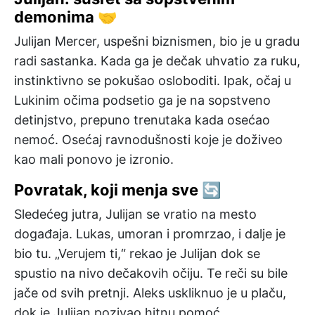
demonima 🤝
Julijan Mercer, uspešni biznismen, bio je u gradu
radi sastanka. Kada ga je dečak uhvatio za ruku,
instinktivno se pokušao osloboditi. Ipak, očaj u
Lukinim očima podsetio ga je na sopstveno
detinjstvo, prepuno trenutaka kada osećao
nemoć. Osećaj ravnodušnosti koje je doživeo
kao mali ponovo je izronio.
Povratak, koji menja sve 🔄
Sledećeg jutra, Julijan se vratio na mesto
događaja. Lukas, umoran i promrzao, i dalje je
bio tu. „Verujem ti,“ rekao je Julijan dok se
spustio na nivo dečakovih očiju. Te reči su bile
jače od svih pretnji. Aleks uskliknuo je u plaču,
dok je Julijan pozivao hitnu pomoć.