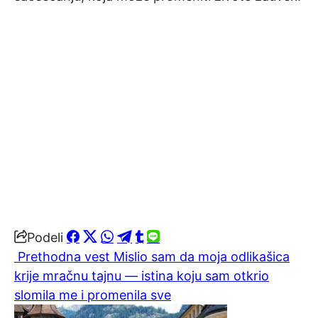
Podeli
Prethodna vest
Mislio sam da moja odlikašica
krije mračnu tajnu — istina koju sam otkrio
slomila me i promenila sve