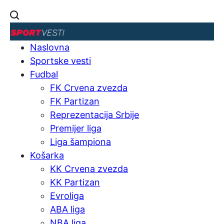
Naslovna
Sportske vesti
Fudbal
FK Crvena zvezda
FK Partizan
Reprezentacija Srbije
Premijer liga
Liga šampiona
Košarka
KK Crvena zvezda
KK Partizan
Evroliga
ABA liga
NBA liga