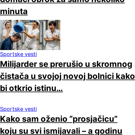
minuta
Sportske vesti
Milijarder se prerušio u skromnog
čistača u svojoj novoj bolnici kako
bi otkrio istinu…
Sportske vesti
Kako sam oženio “prosjačicu”
koju su svi ismijavali – a godinu