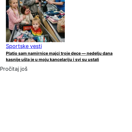
Sportske vesti
Platio sam namirnice majci troje dece — nedelju dana
kasnije ušla je u moju kancelariju i svi su ustali
Pročitaj još