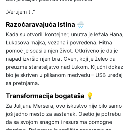
„Verujem ti.“
Razočaravajuća istina 🌧️
Kada su otvorili kontejner, unutra je ležala Hana,
Lukasova majka, vezana i povređena. Hitna
pomoć je spasila njen život. Otkriveno je da je
napad izvršio njen brat Oven, koji je želeo da
preuzme starateljstvo nad Lukom. Ključni dokaz
bio je skriven u plišanom medvedu – USB uređaj
sa pretnjama.
Transformacija bogataša 💡
Za Julijana Mersera, ovo iskustvo nije bilo samo
još jedno mesto za sastanak. Osetio je potrebu
da sa svojom snagom i resursima pomogne