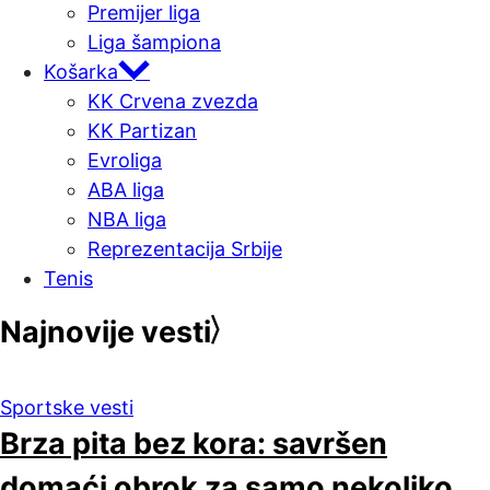
Premijer liga
Liga šampiona
Košarka
KK Crvena zvezda
KK Partizan
Evroliga
ABA liga
NBA liga
Reprezentacija Srbije
Tenis
Najnovije vesti
Sportske vesti
Brza pita bez kora: savršen
domaći obrok za samo nekoliko