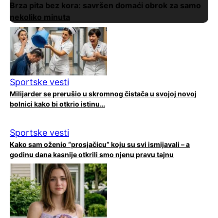
Brza pita bez kora: savršen domaći obrok za samo
nekoliko minuta
Sportske vesti
Milijarder se prerušio u skromnog čistača u svojoj novoj
bolnici kako bi otkrio istinu…
Sportske vesti
Kako sam oženio “prosjačicu” koju su svi ismijavali – a
godinu dana kasnije otkrili smo njenu pravu tajnu