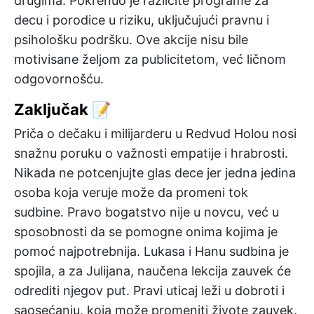
drugima. Pokrenuo je različite programe za
decu i porodice u riziku, uključujući pravnu i
psihološku podršku. Ove akcije nisu bile
motivisane željom za publicitetom, već ličnom
odgovornošću.
Zaključak 📝
Priča o dečaku i milijarderu u Redvud Holou nosi
snažnu poruku o važnosti empatije i hrabrosti.
Nikada ne potcenjujte glas dece jer jedna jedina
osoba koja veruje može da promeni tok
sudbine. Pravo bogatstvo nije u novcu, već u
sposobnosti da se pomogne onima kojima je
pomoć najpotrebnija. Lukasa i Hanu sudbina je
spojila, a za Julijana, naučena lekcija zauvek će
odrediti njegov put. Pravi uticaj leži u dobroti i
saosećanju, koja može promeniti živote zauvek.