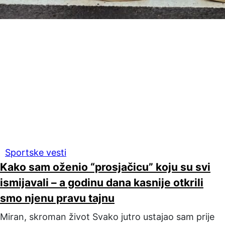
Sportske vesti
Kako sam oženio “prosjačicu” koju su svi
ismijavali – a godinu dana kasnije otkrili
smo njenu pravu tajnu
Miran, skroman život Svako jutro ustajao sam prije