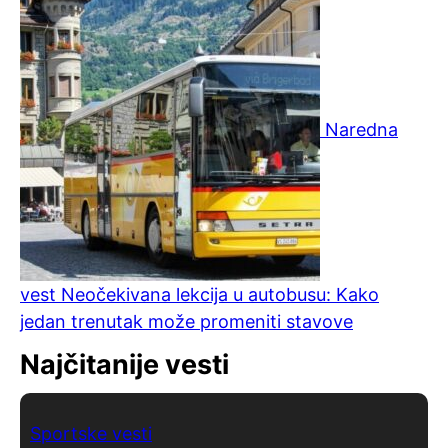
Naredna
vest
Neočekivana lekcija u autobusu: Kako
jedan trenutak može promeniti stavove
Najčitanije vesti
Sportske vesti