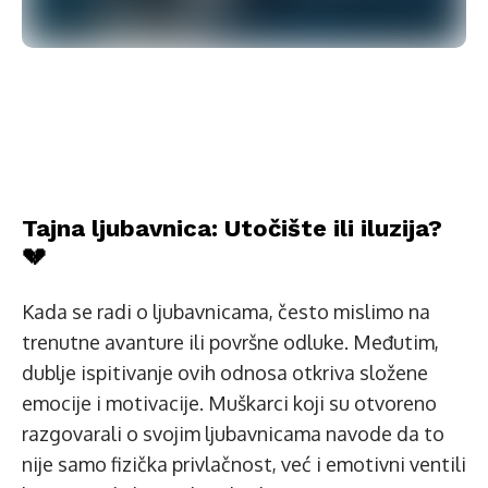
Tajna ljubavnica: Utočište ili iluzija?
💔
Kada se radi o ljubavnicama, često mislimo na
trenutne avanture ili površne odluke. Međutim,
dublje ispitivanje ovih odnosa otkriva složene
emocije i motivacije. Muškarci koji su otvoreno
razgovarali o svojim ljubavnicama navode da to
nije samo fizička privlačnost, već i emotivni ventili