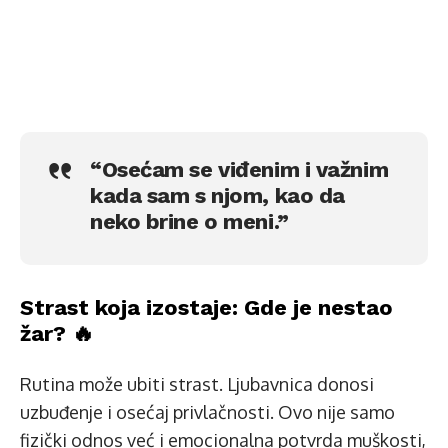
“Osećam se viđenim i važnim
kada sam s njom, kao da
neko brine o meni.”
Strast koja izostaje: Gde je nestao
žar? 🔥
Rutina može ubiti strast. Ljubavnica donosi
uzbuđenje i osećaj privlačnosti. Ovo nije samo
fizički odnos već i emocionalna potvrda muškosti,