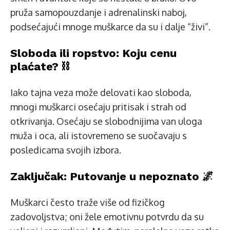
pruža samopouzdanje i adrenalinski naboj,
podsećajući mnoge muškarce da su i dalje “živi”.
Sloboda ili ropstvo: Koju cenu
plaćate? ⛓️
Iako tajna veza može delovati kao sloboda,
mnogi muškarci osećaju pritisak i strah od
otkrivanja. Osećaju se slobodnijima van uloga
muža i oca, ali istovremeno se suočavaju s
posledicama svojih izbora.
Zaključak: Putovanje u nepoznato 🌌
Muškarci često traže više od fizičkog
zadovoljstva; oni žele emotivnu potvrdu da su