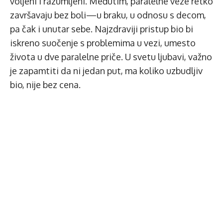
voljeni i razumljeni. Međutim, paralelne veze retko
završavaju bez boli—u braku, u odnosu s decom,
pa čak i unutar sebe. Najzdraviji pristup bio bi
iskreno suočenje s problemima u vezi, umesto
života u dve paralelne priče. U svetu ljubavi, važno
je zapamtiti da ni jedan put, ma koliko uzbudljiv
bio, nije bez cena.