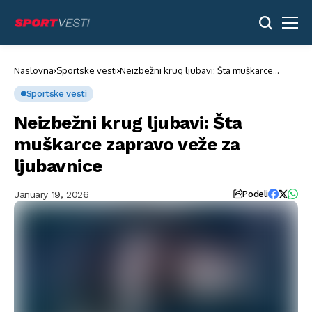
Naslovna
Sportske vesti
Neizbežni krug ljubavi: Šta muškarce
zapravo veže za ljubavnice
Sportske vesti
Neizbežni krug ljubavi: Šta
muškarce zapravo veže za
ljubavnice
January 19, 2026
Podeli