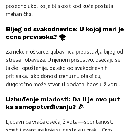
posebno ukoliko je bliskost kod kuće postala
mehanička.
Bijeg od svakodnevice: U kojoj meri je
cena previsoka? 🌪️
Za neke muškarce, ljubavnica predstavlja bijeg od
stresa i obaveza. U njenom prisustvu, osećaju se
lakše i opuštenije, daleko od svakodnevnih
pritisaka. Iako donosi trenutnu olakšicu,
dugoročno može stvoriti dodatni haos u životu.
Uzbuđenje mladosti: Da li je ovo put
ka samopotvrđivanju? 🎉
Ljubavnica vraća osećaj života—spontanost,
smeh i avanture koje su nestale u braku. Ovo