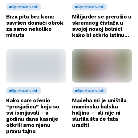
Sportske vesti
Sportske vesti
Brza pita bez kora:
Milijarder se prerušio u
savršen domaći obrok
skromnog čistača u
za samo nekoliko
svojoj novoj bolnici
minuta
kako bi otkrio istinu…
Sportske vesti
Sportske vesti
Kako sam oženio
Maćeha mi je uništila
“prosjačicu” koju su
maminsku balsku
svi ismijavali – a
haljinu — ali nije ni
godinu dana kasnije
slutila šta će tata
otkrili smo njenu
uraditi
pravu tajnu