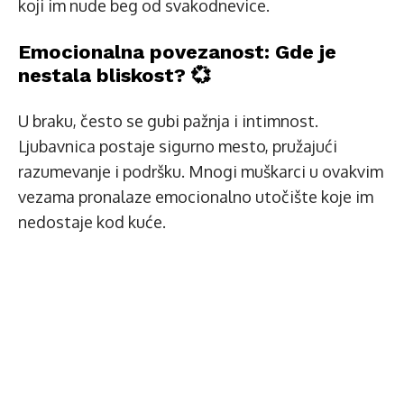
koji im nude beg od svakodnevice.
Emocionalna povezanost: Gde je
nestala bliskost? 💞
U braku, često se gubi pažnja i intimnost.
Ljubavnica postaje sigurno mesto, pružajući
razumevanje i podršku. Mnogi muškarci u ovakvim
vezama pronalaze emocionalno utočište koje im
nedostaje kod kuće.