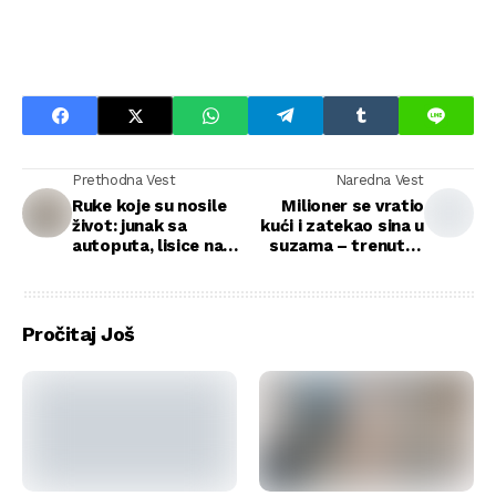
Prethodna Vest
Naredna Vest
Ruke koje su nosile
Milioner se vratio
život: junak sa
kući i zatekao sina u
autoputa, lisice na
suzama – trenutak
kućnom pragu
koji je promenio sve
Pročitaj Još