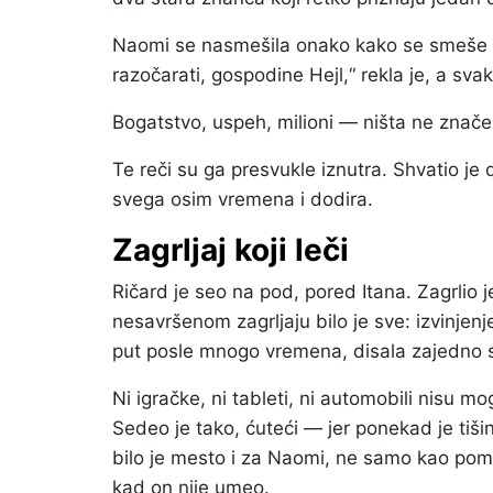
Naomi se nasmešila onako kako se smeše lju
razočarati, gospodine Hejl,“ rekla je, a sva
Bogatstvo, uspeh, milioni — ništa ne znače
Te reči su ga presvukle iznutra. Shvatio je 
svega osim vremena i dodira.
Zagrljaj koji leči
Ričard je seo na pod, pored Itana. Zagrlio
nesavršenom zagrljaju bilo je sve: izvinjenj
put posle mnogo vremena, disala zajedno 
Ni igračke, ni tableti, ni automobili nisu 
Sedeo je tako, ćuteći — jer ponekad je tišina
bilo je mesto i za Naomi, ne samo kao pom
kad on nije umeo.