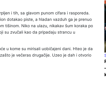
rpljen i tih, sa glavom punom cifara i rasporeda.
vion dotakao piste, a hladan vazduh ga je prenuo
om tišinom. Niko na ulazu, nikakav šum koraka po
oji su zvučali kao da pripadaju strancu u
uće u kome su mirisali uobičajeni dani. Hteo je da
, zašto je večeras drugačije. Uzeo je dah i otvorio