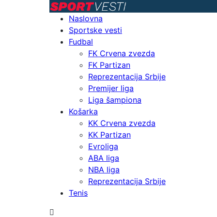
Naslovna
Sportske vesti
Fudbal
FK Crvena zvezda
FK Partizan
Reprezentacija Srbije
Premijer liga
Liga šampiona
Košarka
KK Crvena zvezda
KK Partizan
Evroliga
ABA liga
NBA liga
Reprezentacija Srbije
Tenis