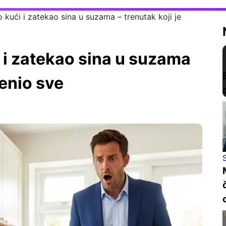
o kući i zatekao sina u suzama – trenutak koji je
i i zatekao sina u suzama
menio sve