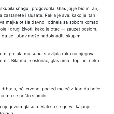
kupila snagu i progovorila. Glas joj je bio miran,
a zastanete i slušate. Rekla je sve: kako je Itan
ova majka otišla davno i odnela sa sobom komad
kole i drugi životi; kako je otac — zauzet poslom,
da se ljubav može nadoknaditi skupim
nom, grejala mu supu, stavljala ruku na njegova
emir. Bila mu je oslonac, glas uma i topline, neko
drhtala, oči crvene, pogled molećiv, kao da hoće
ima mu se nešto slomilo.
 a u njegovom glasu mešali su se gnev i kajanje —
drugog.