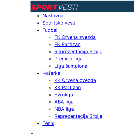
Naslovna
Sportske vesti
Fudbal
FK Crvena zvezda
FK Partizan
Reprezentacija Srbije
Premijer liga
Liga šampiona
Košarka
KK Crvena zvezda
KK Partizan
Evroliga
ABA liga
NBA liga
Reprezentacija Srbije
Tenis