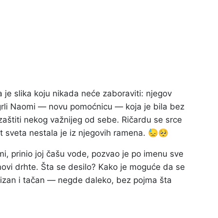
je slika koju nikada neće zaboraviti: njegov
, grli Naomi — novu pomoćnicu — koja je bila bez
 zaštiti nekog važnijeg od sebe. Ričardu se srce
 sveta nestala je iz njegovih ramena. 😓🥺
i, prinio joj čašu vode, pozvao je po imenu sve
anovi drhte. Šta se desilo? Kako je moguće da se
izan i tačan — negde daleko, bez pojma šta