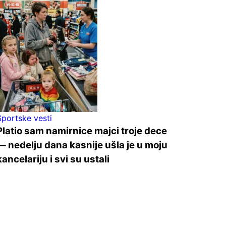
Sportske vesti
Platio sam namirnice majci troje dece
— nedelju dana kasnije ušla je u moju
kancelariju i svi su ustali