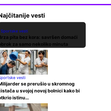
Najčitanije vesti
Sportske vesti
Brza pita bez kora: savršen domaći
obrok za samo nekoliko minuta
Sportske vesti
Milijarder se prerušio u skromnog
čistača u svojoj novoj bolnici kako bi
otkrio istinu…