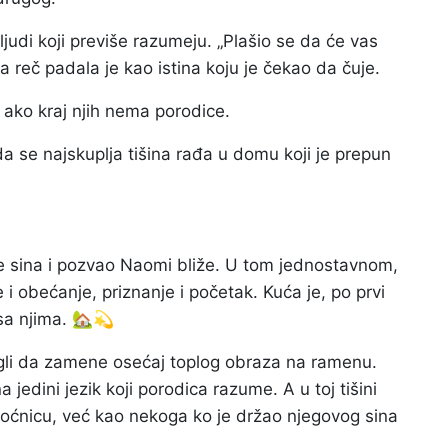
di koji previše razumeju. „Plašio se da će vas
ka reč padala je kao istina koju je čekao da čuje.
 ako kraj njih nema porodice.
da se najskuplja tišina rađa u domu koji je prepun
 je sina i pozvao Naomi bliže. U tom jednostavnom,
e i obećanje, priznanje i početak. Kuća je, po prvi
sa njima. 🏡💫
mogli da zamene osećaj toplog obraza na ramenu.
 jedini jezik koji porodica razume. A u toj tišini
oćnicu, već kao nekoga ko je držao njegovog sina