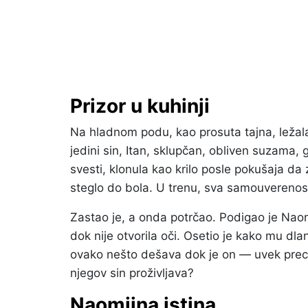
Prizor u kuhinji
Na hladnom podu, kao prosuta tajna, ležala 
jedini sin, Itan, sklupčan, obliven suzama
svesti, klonula kao krilo posle pokušaja da
steglo do bola. U trenu, sva samouverenost
Zastao je, a onda potrčao. Podigao je Naom
dok nije otvorila oči. Osetio je kako mu dl
ovako nešto dešava dok je on — uvek prec
njegov sin proživljava?
Naomiina istina