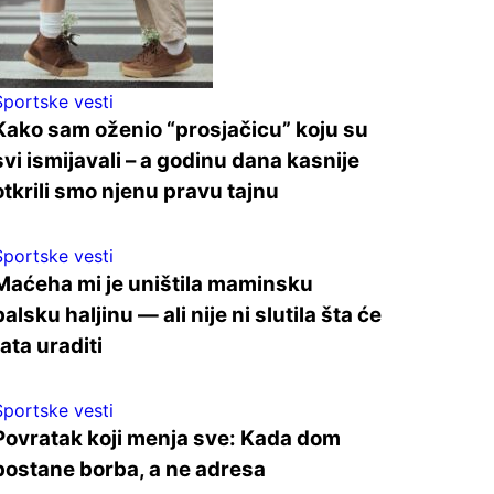
Sportske vesti
Kako sam oženio “prosjačicu” koju su
svi ismijavali – a godinu dana kasnije
otkrili smo njenu pravu tajnu
Sportske vesti
Maćeha mi je uništila maminsku
balsku haljinu — ali nije ni slutila šta će
tata uraditi
Sportske vesti
Povratak koji menja sve: Kada dom
postane borba, a ne adresa