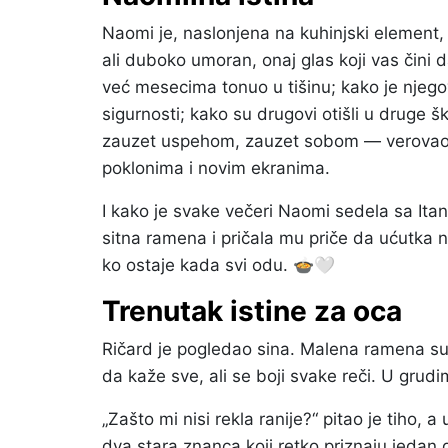
Naomi je, naslonjena na kuhinjski element, s
ali duboko umoran, onaj glas koji vas čini d
već mesecima tonuo u tišinu; kako je njeg
sigurnosti; kako su drugovi otišli u druge š
zauzet uspehom, zauzet sobom — verovao 
poklonima i novim ekranima.
I kako je svake večeri Naomi sedela sa Ita
sitna ramena i pričala mu priče da ućutka n
ko ostaje kada svi odu. 🍲🤍
Trenutak istine za oca
Ričard je pogledao sina. Malena ramena su 
da kaže sve, ali se boji svake reči. U grud
„Zašto mi nisi rekla ranije?“ pitao je tiho,
dva stara znanca koji retko priznaju jedan 