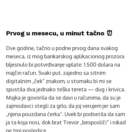
Prvog u mesecu, u minut tačno ⏰
Dve godine, tačno u podne prvog dana svakog
meseca, iz mog bankarskog aplikacionog prozora
bljesnulo bi potvrđivanje uplate: 1.500 dolara na
majčin račun. Svaki put, zajedno sa sitnim
digitalnim „ček“ znakom, u stomaku bi mi se
spustila dva jednako teška tereta — dug i krivica.
Majka je govorila da se davi u računima, da su je
zajmodavci stegli za grlo, da joj verujem jer sam
„njena pouzdana ćerka“. Uvek bi podsetila da sam
ja ta koja nosi, dok brat Trevor „besposliči“ i nikad
ne trpi posledice.