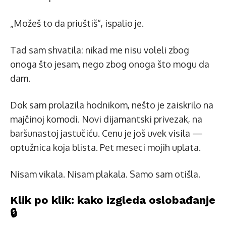
„Možeš to da priuštiš“, ispalio je.
Tad sam shvatila: nikad me nisu voleli zbog
onoga što jesam, nego zbog onoga što mogu da
dam.
Dok sam prolazila hodnikom, nešto je zaiskrilo na
majčinoj komodi. Novi dijamantski privezak, na
baršunastoj jastučiću. Cenu je još uvek visila —
optužnica koja blista. Pet meseci mojih uplata.
Nisam vikala. Nisam plakala. Samo sam otišla.
Klik po klik: kako izgleda oslobađanje
🔒