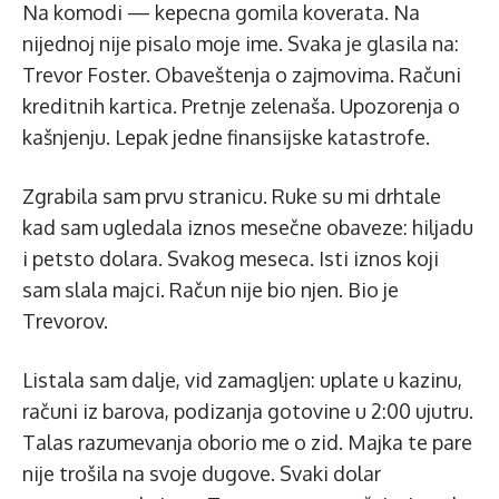
Na komodi — kepecna gomila koverata. Na
nijednoj nije pisalo moje ime. Svaka je glasila na:
Trevor Foster. Obaveštenja o zajmovima. Računi
kreditnih kartica. Pretnje zelenaša. Upozorenja o
kašnjenju. Lepak jedne finansijske katastrofe.
Zgrabila sam prvu stranicu. Ruke su mi drhtale
kad sam ugledala iznos mesečne obaveze: hiljadu
i petsto dolara. Svakog meseca. Isti iznos koji
sam slala majci. Račun nije bio njen. Bio je
Trevorov.
Listala sam dalje, vid zamagljen: uplate u kazinu,
računi iz barova, podizanja gotovine u 2:00 ujutru.
Talas razumevanja oborio me o zid. Majka te pare
nije trošila na svoje dugove. Svaki dolar