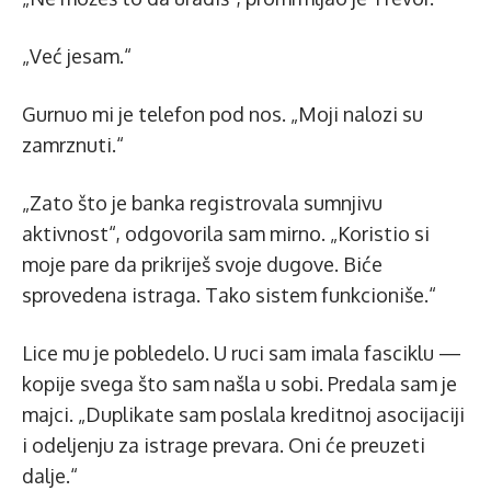
„Već jesam.“
Gurnuo mi je telefon pod nos. „Moji nalozi su
zamrznuti.“
„Zato što je banka registrovala sumnjivu
aktivnost“, odgovorila sam mirno. „Koristio si
moje pare da prikriješ svoje dugove. Biće
sprovedena istraga. Tako sistem funkcioniše.“
Lice mu je pobledelo. U ruci sam imala fasciklu —
kopije svega što sam našla u sobi. Predala sam je
majci. „Duplikate sam poslala kreditnoj asocijaciji
i odeljenju za istrage prevara. Oni će preuzeti
dalje.“