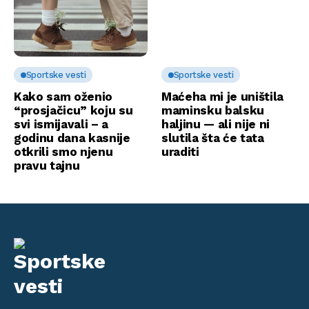
Sportske vesti
Sportske vesti
Kako sam oženio
Maćeha mi je uništila
“prosjačicu” koju su
maminsku balsku
svi ismijavali – a
haljinu — ali nije ni
godinu dana kasnije
slutila šta će tata
otkrili smo njenu
uraditi
pravu tajnu