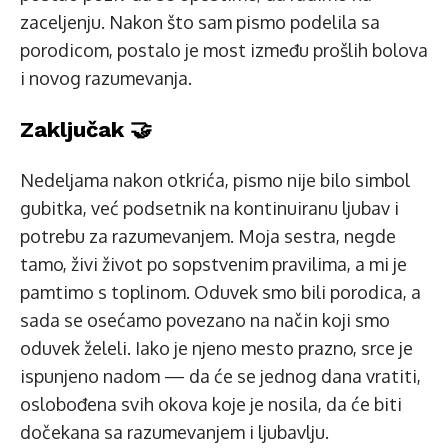
zaceljenju. Nakon što sam pismo podelila sa
porodicom, postalo je most između prošlih bolova
i novog razumevanja.
Zaključak 🤝
Nedeljama nakon otkrića, pismo nije bilo simbol
gubitka, već podsetnik na kontinuiranu ljubav i
potrebu za razumevanjem. Moja sestra, negde
tamo, živi život po sopstvenim pravilima, a mi je
pamtimo s toplinom. Oduvek smo bili porodica, a
sada se osećamo povezano na način koji smo
oduvek želeli. Iako je njeno mesto prazno, srce je
ispunjeno nadom — da će se jednog dana vratiti,
oslobođena svih okova koje je nosila, da će biti
dočekana sa razumevanjem i ljubavlju.