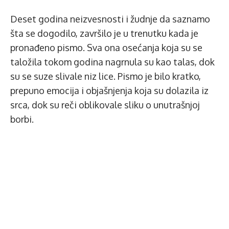
Deset godina neizvesnosti i žudnje da saznamo
šta se dogodilo, završilo je u trenutku kada je
pronađeno pismo. Sva ona osećanja koja su se
taložila tokom godina nagrnula su kao talas, dok
su se suze slivale niz lice. Pismo je bilo kratko,
prepuno emocija i objašnjenja koja su dolazila iz
srca, dok su reči oblikovale sliku o unutrašnjoj
borbi.