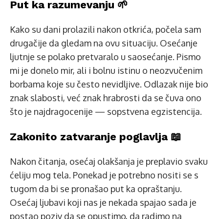
Put ka razumevanju 🌱
Kako su dani prolazili nakon otkrića, počela sam
drugačije da gledam na ovu situaciju. Osećanje
ljutnje se polako pretvaralo u saosećanje. Pismo
mi je donelo mir, ali i bolnu istinu o neozvučenim
borbama koje su često nevidljive. Odlazak nije bio
znak slabosti, već znak hrabrosti da se čuva ono
što je najdragocenije — sopstvena egzistencija.
Zakonito zatvaranje poglavlja 📖
Nakon čitanja, osećaj olakšanja je preplavio svaku
ćeliju mog tela. Ponekad je potrebno nositi se s
tugom da bi se pronašao put ka opraštanju.
Osećaj ljubavi koji nas je nekada spajao sada je
postao poziv da se opustimo, da radimo na