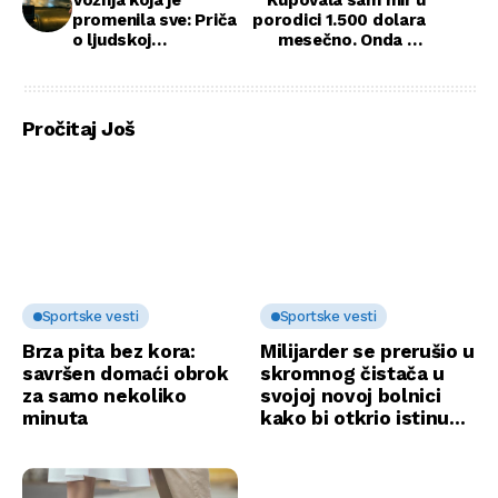
Vožnja koja je
Kupovala sam mir u
promenila sve: Priča
porodici 1.500 dolara
o ljudskoj
mesečno. Onda su
dobrotvornosti
me nazvali najgorom
sestrom na svetu
Pročitaj Još
Sportske vesti
Sportske vesti
Brza pita bez kora:
Milijarder se prerušio u
savršen domaći obrok
skromnog čistača u
za samo nekoliko
svojoj novoj bolnici
minuta
kako bi otkrio istinu…