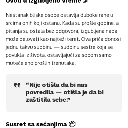
Uvod u izgubljeno vreme 🌌
Nestanak bliske osobe ostavlja duboke rane u
srcima onih koji ostanu. Kada su prošle godine, a
pitanja su ostala bez odgovora, izgubljena nada
može delovati kao najteži teret. Ova priča donosi
jednu takvu sudbinu — sudbinu sestre koja se
povukla iz života, ostavljajući za sobom samo
muteće eho prošlih trenutaka.
“Nije otišla da bi nas
povredila — otišla je da bi
zaštitila sebe.”
Susret sa sećanjima 📦