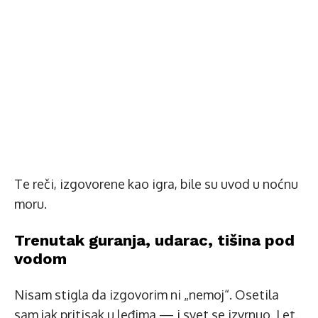
Te reči, izgovorene kao igra, bile su uvod u noćnu
moru.
Trenutak guranja, udarac, tišina pod
vodom
Nisam stigla da izgovorim ni „nemoj“. Osetila
sam jak pritisak u leđima — i svet se izvrnuo. Let.