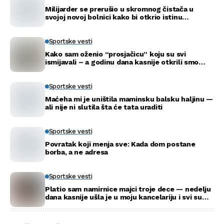
Milijarder se prerušio u skromnog čistača u
svojoj novoj bolnici kako bi otkrio istinu…
Sportske vesti
Kako sam oženio “prosjačicu” koju su svi
ismijavali – a godinu dana kasnije otkrili smo
njenu pravu tajnu
Sportske vesti
Maćeha mi je uništila maminsku balsku haljinu —
ali nije ni slutila šta će tata uraditi
Sportske vesti
Povratak koji menja sve: Kada dom postane
borba, a ne adresa
Sportske vesti
Platio sam namirnice majci troje dece — nedelju
dana kasnije ušla je u moju kancelariju i svi su
ustali