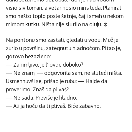
visio siv tuman, a vetar nosio miris leda. Planirali
smo nešto toplo posle šetnje, čaj i smeh u nekom
mirnom kutku. Ništa nije slutilo na oluju. ❄️
Na pontonu smo zastali, gledali u vodu. Muž je
zurio u površinu, zategnutu hladnoćom. Pitao je,
gotovo bezazleno:
— Zanimljivo, je l’ ovde duboko?
— Ne znam, — odgovorila sam, ne sluteći ništa.
Usmehnuvši se, prišao je rubu: — Hajde da
proverimo. Znaš da plivaš?
— Ne sada. Previše je hladno.
— Ali ja hoću da ti plivaš. Biće zabavno.