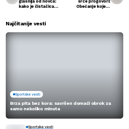
glasnija od novca:
srce progovori:
kako je čistačica
Obećanje koje je
zaustavila ugovor
preokrenulo dve
vredan miliona
sudbine
Najčitanije vesti
Sportske vesti
Brza pita bez kora: savršen domaći obrok za
samo nekoliko minuta
Sportske vesti