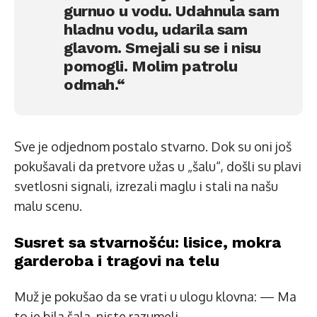
gurnuo u vodu. Udahnula sam
hladnu vodu, udarila sam
glavom. Smejali su se i nisu
pomogli. Molim patrolu
odmah.“
Sve je odjednom postalo stvarno. Dok su oni još
pokušavali da pretvore užas u „šalu“, došli su plavi
svetlosni signali, izrezali maglu i stali na našu
malu scenu.
Susret sa stvarnošću: lisice, mokra
garderoba i tragovi na telu
Muž je pokušao da se vrati u ulogu klovna: — Ma
to je bila šala, niste razumeli…