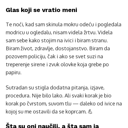
Glas koji se vratio meni
Te noći, kad sam skinula mokru odeću i pogledala
modricu u ogledalu, nisam videla žrtvu. Videla
sam sebe kako stojim na ivici i biram stranu.
Biram život, zdravlje, dostojanstvo. Biram da
pozovem policiju, čak i ako se svet suzi na
treperenje sirene i zvuk olovke koja grebe po
papiru.
Sutradan su stigla dodatna pitanja, izjave,
procedura. Nije bilo lako. Ali svaki korak je bio
korak po čvrstom, suvom tlu — daleko od ivice na
kojoj su me ostavili da se koprcam. 💪
Šta su oni naučili, a šta sam ja