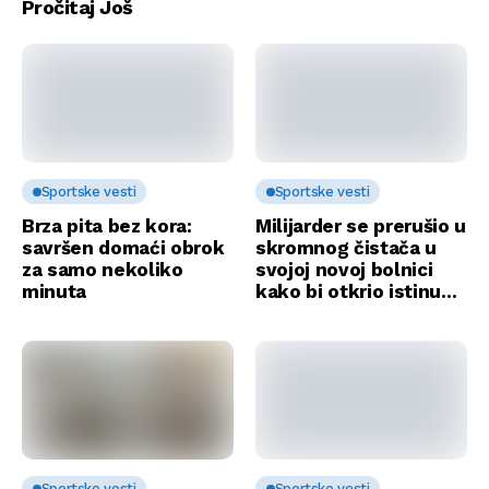
Pročitaj Još
Sportske vesti
Sportske vesti
Brza pita bez kora:
Milijarder se prerušio u
savršen domaći obrok
skromnog čistača u
za samo nekoliko
svojoj novoj bolnici
minuta
kako bi otkrio istinu…
Sportske vesti
Sportske vesti