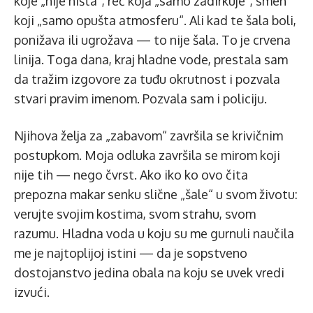
koje „nije ništa“, reč koja „samo zadirkuje“, smeh
koji „samo opušta atmosferu“. Ali kad te šala boli,
ponižava ili ugrožava — to nije šala. To je crvena
linija. Toga dana, kraj hladne vode, prestala sam
da tražim izgovore za tuđu okrutnost i pozvala
stvari pravim imenom. Pozvala sam i policiju.
Njihova želja za „zabavom“ završila se krivičnim
postupkom. Moja odluka završila se mirom koji
nije tih — nego čvrst. Ako iko ko ovo čita
prepozna makar senku slične „šale“ u svom životu:
verujte svojim kostima, svom strahu, svom
razumu. Hladna voda u koju su me gurnuli naučila
me je najtoplijoj istini — da je sopstveno
dostojanstvo jedina obala na koju se uvek vredi
izvući.