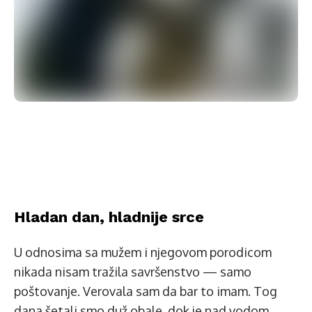
Hladan dan, hladnije srce
U odnosima sa mužem i njegovom porodicom
nikada nisam tražila savršenstvo — samo
poštovanje. Verovala sam da bar to imam. Tog
dana šetali smo duž obale, dok je nad vodom