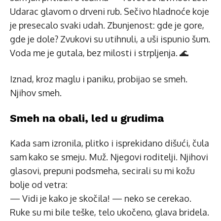
Udarac glavom o drveni rub. Sečivo hladnoće koje
je presecalo svaki udah. Zbunjenost: gde je gore,
gde je dole? Zvukovi su utihnuli, a uši ispunio šum.
Voda me je gutala, bez milosti i strpljenja. 🌊
Iznad, kroz maglu i paniku, probijao se smeh.
Njihov smeh.
Smeh na obali, led u grudima
Kada sam izronila, plitko i isprekidano dišući, čula
sam kako se smeju. Muž. Njegovi roditelji. Njihovi
glasovi, prepuni podsmeha, secirali su mi kožu
bolje od vetra:
— Vidi je kako je skočila! — neko se cerekao.
Ruke su mi bile teške, telo ukočeno, glava bridela.