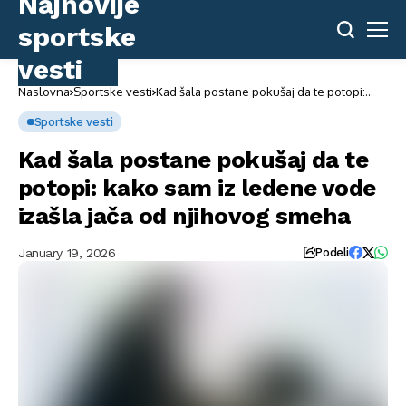
Naslovna
Sportske vesti
Kad šala postane pokušaj da te potopi:
kako sam iz ledene vode izašla jača od
njihovog smeha
Sportske vesti
Kad šala postane pokušaj da te
potopi: kako sam iz ledene vode
izašla jača od njihovog smeha
January 19, 2026
Podeli