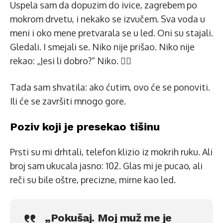
Uspela sam da dopuzim do ivice, zagrebem po
mokrom drvetu, i nekako se izvučem. Sva voda u
meni i oko mene pretvarala se u led. Oni su stajali.
Gledali. I smejali se. Niko nije prišao. Niko nije
rekao: „Jesi li dobro?“ Niko. 😶‍🌫️
Tada sam shvatila: ako ćutim, ovo će se ponoviti.
Ili će se završiti mnogo gore.
Poziv koji je presekao tišinu
Prsti su mi drhtali, telefon klizio iz mokrih ruku. Ali
broj sam ukucala jasno: 102. Glas mi je pucao, ali
reči su bile oštre, precizne, mirne kao led.
„Pokušaj. Moj muž me je