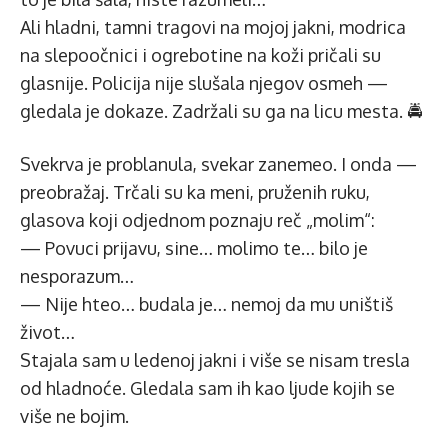
Ali hladni, tamni tragovi na mojoj jakni, modrica
na slepoočnici i ogrebotine na koži pričali su
glasnije. Policija nije slušala njegov osmeh —
gledala je dokaze. Zadržali su ga na licu mesta. 🚔
Svekrva je problanula, svekar zanemeo. I onda —
preobražaj. Trčali su ka meni, pruženih ruku,
glasova koji odjednom poznaju reč „molim“:
— Povuci prijavu, sine… molimo te… bilo je
nesporazum…
— Nije hteo… budala je… nemoj da mu uništiš
život…
Stajala sam u ledenoj jakni i više se nisam tresla
od hladnoće. Gledala sam ih kao ljude kojih se
više ne bojim.