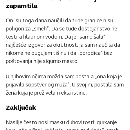
zapamtila
Oni su toga dana naučili da tuđe granice nisu
poligon za „smeh“. Da se tuđe dostojanstvo ne
testira hladnom vodom. Da je „samo šala“
najčešće izgovor za okrutnost. Ja sam naučila da
nikome ne dugujem tišinu i da „porodica“ bez
poštovanja nije sigurno mesto.
U njihovim očima možda sam postala „ona koja je
prijavila sopstvenog muža“. U svojim, postala sam
žena koja je preživela i rekla istinu.
Zaključak
Nasilje često nosi masku duhovitosti: gurkanje