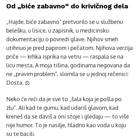
Od „biće zabavno“ do krivičnog dela
„Hajde, biće zabavno“ pretvorilo se u službenu
belešku, u lisice, u zapisnik, u medicinsku
dokumentaciju o povredi glave. Njihov smeh
utihnuo je pred papirom i pečatom. Njihova verzija
priče — krhka isprika na vetru — raspala se na
licu mesta. A moja tišina, godinama negovana da
ne „pravim problem“, slomila se u jednoj rečenici:
Dosta. ⚖️
Neko će reći da je sve to „šala koja je pošla po
zlu“. Ali kad te gurnu, kad udariš glavom, kad
kreneš da se daviš a oni stoje i gledaju — to više
nije humor. To je nasilje, hladno kao voda u koju
su te bacili.