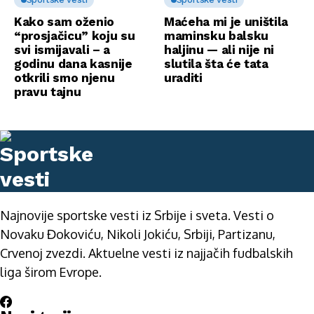
Kako sam oženio
Maćeha mi je uništila
“prosjačicu” koju su
maminsku balsku
svi ismijavali – a
haljinu — ali nije ni
godinu dana kasnije
slutila šta će tata
otkrili smo njenu
uraditi
pravu tajnu
Najnovije sportske vesti iz Srbije i sveta. Vesti o
Novaku Đokoviću, Nikoli Jokiću, Srbiji, Partizanu,
Crvenoj zvezdi. Aktuelne vesti iz najjačih fudbalskih
liga širom Evrope.