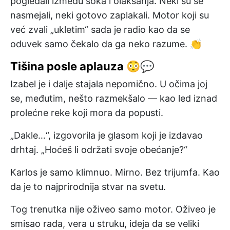
pogledali između šoka i olakšanja. Neki su se
nasmejali, neki gotovo zaplakali. Motor koji su
već zvali „ukletim“ sada je radio kao da se
oduvek samo čekalo da ga neko razume. 👏
Tišina posle aplauza 😳💬
Izabel je i dalje stajala nepomično. U očima joj
se, međutim, nešto razmekšalo — kao led iznad
prolećne reke koji mora da popusti.
„Dakle…“, izgovorila je glasom koji je izdavao
drhtaj. „Hoćeš li održati svoje obećanje?“
Karlos je samo klimnuo. Mirno. Bez trijumfa. Kao
da je to najprirodnija stvar na svetu.
Tog trenutka nije oživeo samo motor. Oživeo je
smisao rada, vera u struku, ideja da se veliki