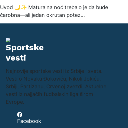
Uvod 🌙✨ Maturalna noć trebalo je da bude
čarobna—ali jedan okrutan potez...
Najnovije sportske vesti iz Srbije i sveta.
Vesti o Novaku Đokoviću, Nikoli Jokiću,
Srbiji, Partizanu, Crvenoj zvezdi. Aktuelne
vesti iz najjačih fudbalskih liga širom
Evrope.
Facebook