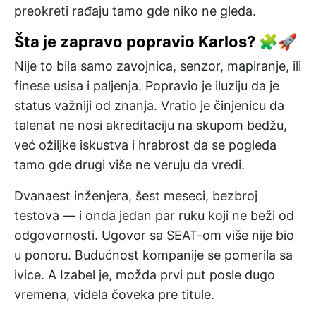
preokreti rađaju tamo gde niko ne gleda.
Šta je zapravo popravio Karlos? 🧩🚀
Nije to bila samo zavojnica, senzor, mapiranje, ili
finese usisa i paljenja. Popravio je iluziju da je
status važniji od znanja. Vratio je činjenicu da
talenat ne nosi akreditaciju na skupom bedžu,
već ožiljke iskustva i hrabrost da se pogleda
tamo gde drugi više ne veruju da vredi.
Dvanaest inženjera, šest meseci, bezbroj
testova — i onda jedan par ruku koji ne beži od
odgovornosti. Ugovor sa SEAT-om više nije bio
u ponoru. Budućnost kompanije se pomerila sa
ivice. A Izabel je, možda prvi put posle dugo
vremena, videla čoveka pre titule.