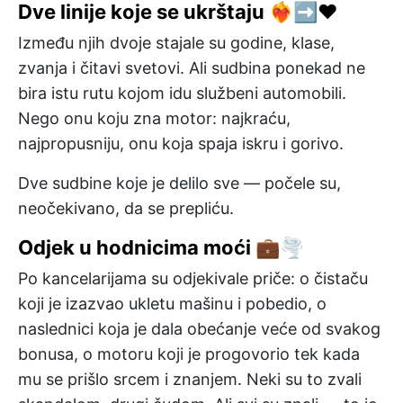
Dve linije koje se ukrštaju ❤️‍🔥➡️❤️
Između njih dvoje stajale su godine, klase,
zvanja i čitavi svetovi. Ali sudbina ponekad ne
bira istu rutu kojom idu službeni automobili.
Nego onu koju zna motor: najkraću,
najpropusniju, onu koja spaja iskru i gorivo.
Dve sudbine koje je delilo sve — počele su,
neočekivano, da se prepliću.
Odjek u hodnicima moći 💼🌪️
Po kancelarijama su odjekivale priče: o čistaču
koji je izazvao ukletu mašinu i pobedio, o
naslednici koja je dala obećanje veće od svakog
bonusa, o motoru koji je progovorio tek kada
mu se prišlo srcem i znanjem. Neki su to zvali