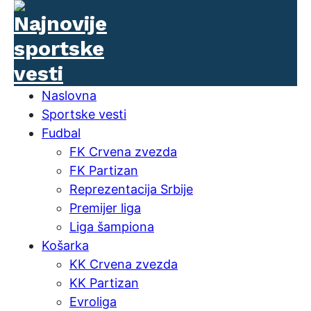
Naslovna
Sportske vesti
Fudbal
FK Crvena zvezda
FK Partizan
Reprezentacija Srbije
Premijer liga
Liga šampiona
Košarka
KK Crvena zvezda
KK Partizan
Evroliga