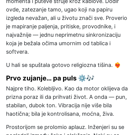
momenta i puteve struje kroz kablove. Dodir
ovde, zatezanje tamo, ugao koji na papiru
izgleda nevažan, ali u životu znači sve. Proverio
je mapiranje paljenja, pritiske, provodnike, i
najvažnije — jednu neprimetnu sinkronizaciju
koja je bežala očima umornim od tablica i
softvera.
U hali se spuštala gotovo religiozna tišina. ❤️‍🔥
Prvo zujanje… pa puls ⚙️🎶
Najpre tiho. Kolebljivo. Kao da motor oklijeva da
prizna poraz ili da prihvati život. A onda — pun,
stabilan, dubok ton. Vibracija nije više bila
haotična; bila je kontrolisana, moćna, živa.
Prostorijom se prolomio aplauz. Inženjeri su se