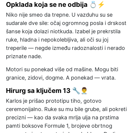
Opklada koja se ne odbija 💍⚡
Niko nije smeo da trepne. U vazduhu su se
sudarale dve sile: očaj ogromnog posla i drskost
šanse koja dolazi niotkuda. Izabel je prekrstila
ruke, hladna i nepokolebljiva, ali oči su joj
treperile — negde između radoznalosti i nerado
priznate nade.
Motori su ponekad više od mašine. Mogu biti
granice, zidovi, dogme. A ponekad — vrata.
Hirurg sa ključem 13 🔧👨‍⚕️
Karlos je prišao prototipu tiho, gotovo
ceremonijalno. Ruke su mu bile grube, ali pokreti
precizni — kao da svaka mrlja ulja na prstima
pamti boksove Formule 1, brojeve obrtnog