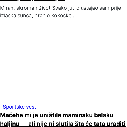
Miran, skroman život Svako jutro ustajao sam prije
izlaska sunca, hranio kokoške...
Sportske vesti
Maćeha mi je uništila maminsku balsku
haljinu — ali nije ni slutila šta će tata uraditi