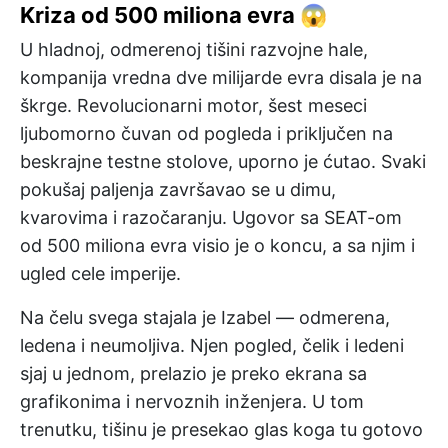
Kriza od 500 miliona evra 😱
U hladnoj, odmerenoj tišini razvojne hale,
kompanija vredna dve milijarde evra disala je na
škrge. Revolucionarni motor, šest meseci
ljubomorno čuvan od pogleda i priključen na
beskrajne testne stolove, uporno je ćutao. Svaki
pokušaj paljenja završavao se u dimu,
kvarovima i razočaranju. Ugovor sa SEAT-om
od 500 miliona evra visio je o koncu, a sa njim i
ugled cele imperije.
Na čelu svega stajala je Izabel — odmerena,
ledena i neumoljiva. Njen pogled, čelik i ledeni
sjaj u jednom, prelazio je preko ekrana sa
grafikonima i nervoznih inženjera. U tom
trenutku, tišinu je presekao glas koga tu gotovo