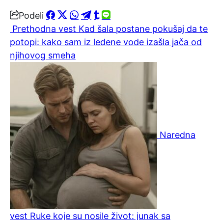
Podeli
Prethodna vest
Kad šala postane pokušaj da te
potopi: kako sam iz ledene vode izašla jača od
njihovog smeha
Naredna
vest
Ruke koje su nosile život: junak sa