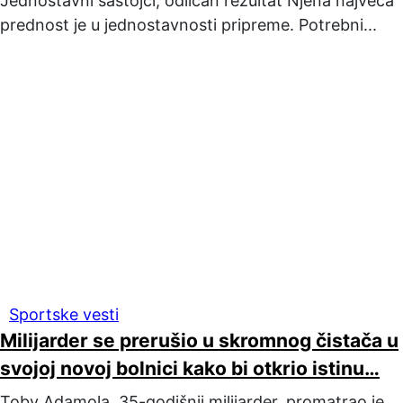
Jednostavni sastojci, odličan rezultat Njena najveća
prednost je u jednostavnosti pripreme. Potrebni...
Sportske vesti
Milijarder se prerušio u skromnog čistača u
svojoj novoj bolnici kako bi otkrio istinu…
Toby Adamola, 35-godišnji milijarder, promatrao je