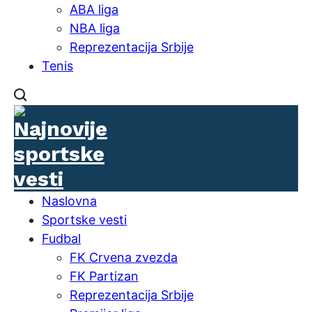
ABA liga
NBA liga
Reprezentacija Srbije
Tenis
Naslovna
Sportske vesti
Fudbal
FK Crvena zvezda
FK Partizan
Reprezentacija Srbije