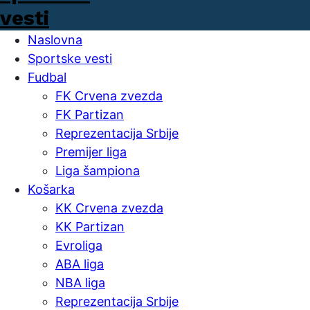
Naslovna
Sportske vesti
Fudbal
FK Crvena zvezda
FK Partizan
Reprezentacija Srbije
Premijer liga
Liga šampiona
Košarka
KK Crvena zvezda
KK Partizan
Evroliga
ABA liga
NBA liga
Reprezentacija Srbije