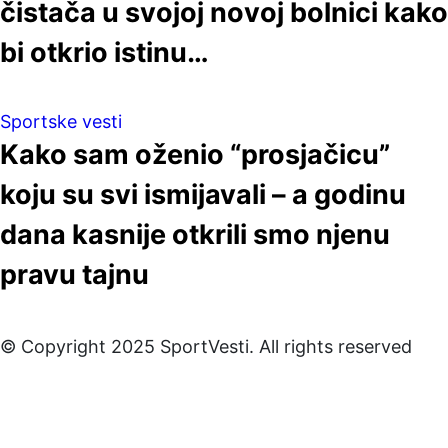
čistača u svojoj novoj bolnici kako
bi otkrio istinu…
Sportske vesti
Kako sam oženio “prosjačicu”
koju su svi ismijavali – a godinu
dana kasnije otkrili smo njenu
pravu tajnu
© Copyright 2025 SportVesti. All rights reserved