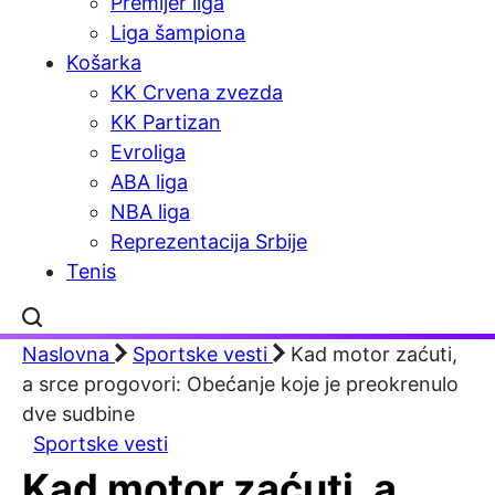
Premijer liga
Liga šampiona
Košarka
KK Crvena zvezda
KK Partizan
Evroliga
ABA liga
NBA liga
Reprezentacija Srbije
Tenis
Naslovna
Sportske vesti
Kad motor zaćuti,
a srce progovori: Obećanje koje je preokrenulo
dve sudbine
Sportske vesti
Kad motor zaćuti, a