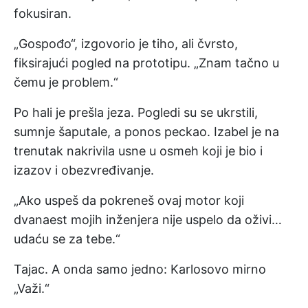
fokusiran.
„Gospođo“, izgovorio je tiho, ali čvrsto,
fiksirajući pogled na prototipu. „Znam tačno u
čemu je problem.“
Po hali je prešla jeza. Pogledi su se ukrstili,
sumnje šaputale, a ponos peckao. Izabel je na
trenutak nakrivila usne u osmeh koji je bio i
izazov i obezvređivanje.
„Ako uspeš da pokreneš ovaj motor koji
dvanaest mojih inženjera nije uspelo da oživi…
udaću se za tebe.“
Tajac. A onda samo jedno: Karlosovo mirno
„Važi.“