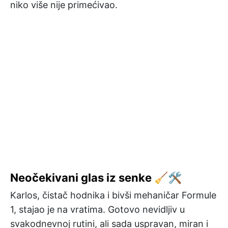
niko više nije primećivao.
Neočekivani glas iz senke 🧹🛠️
Karlos, čistač hodnika i bivši mehaničar Formule
1, stajao je na vratima. Gotovo nevidljiv u
svakodnevnoj rutini, ali sada uspravan, miran i