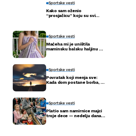
Sportske vesti
Kako sam oženio
“prosjačicu” koju su svi
ismijavali – a godinu dana
kasnije otkrili smo njenu
pravu tajnu
Sportske vesti
Maćeha mi je uništila
maminsku balsku haljinu —
ali nije ni slutila šta će tata
uraditi
Sportske vesti
Povratak koji menja sve:
Kada dom postane borba, a
ne adresa
Sportske vesti
Platio sam namirnice majci
troje dece — nedelju dana
kasnije ušla je u moju
kancelariju i svi su ustali