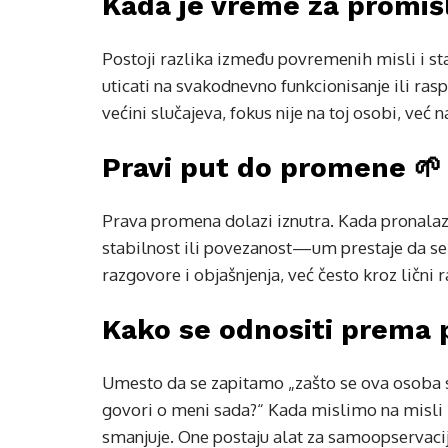
Kada je vreme za promišl
Postoji razlika između povremenih misli i s
uticati na svakodnevno funkcionisanje ili rasp
većini slučajeva, fokus nije na toj osobi, ve
Pravi put do promene 🌱
Prava promena dolazi iznutra. Kada pronal
stabilnost ili povezanost—um prestaje da se 
razgovore i objašnjenja, već često kroz lični 
Kako se odnositi prema 
Umesto da se zapitamo „zašto se ova osoba sta
govori o meni sada?“ Kada mislimo na misli k
smanjuje. One postaju alat za samoopservacij