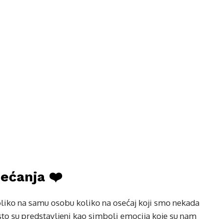
ećanja ❤️
liko na samu osobu koliko na osećaj koji smo nekada
 često su predstavljeni kao simboli emocija koje su nam