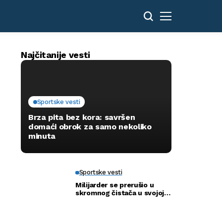
Najčitanije vesti
Sportske vesti
Brza pita bez kora: savršen
domaći obrok za samo nekoliko
minuta
Sportske vesti
Milijarder se prerušio u
skromnog čistača u svojoj
novoj bolnici kako bi otkrio
istinu…