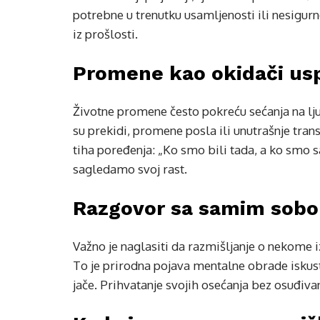
potrebne u trenutku usamljenosti ili nesigurn
iz prošlosti.
Promene kao okidači u
Životne promene često pokreću sećanja na ljud
su prekidi, promene posla ili unutrašnje tr
tiha poređenja: „Ko smo bili tada, a ko smo 
sagledamo svoj rast.
Razgovor sa samim sobo
Važno je naglasiti da razmišljanje o nekome iz
To je prirodna pojava mentalne obrade iskus
jače. Prihvatanje svojih osećanja bez osuđivan