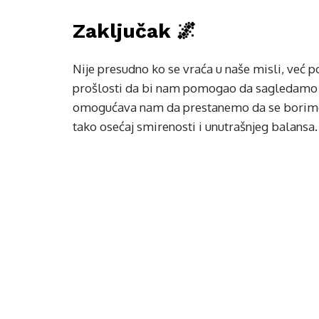
Zaključak 🌌
Nije presudno ko se vraća u naše misli, već po
prošlosti da bi nam pomogao da sagledamo 
omogućava nam da prestanemo da se borimo s
tako osećaj smirenosti i unutrašnjeg balansa.