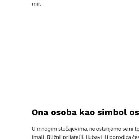
mir.
Ona osoba kao simbol os
U mnogim slučajevima, ne oslanjamo se ni to
imali. Bližnji prijatelji, ljubavi ili porodica