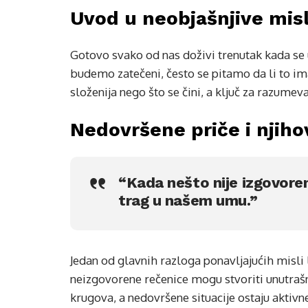
Uvod u neobjašnjive misl
Gotovo svako od nas doživi trenutak kada se 
budemo zatečeni, često se pitamo da li to ima
složenija nego što se čini, a ključ za razumeva
Nedovršene priče i njiho
“Kada nešto nije izgovoren
trag u našem umu.”
Jedan od glavnih razloga ponavljajućih misli 
neizgovorene rečenice mogu stvoriti unutrašnj
krugova, a nedovršene situacije ostaju aktivne