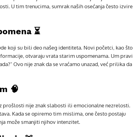
osti. U tim trenucima, sumrak naših osećanja često izvire
spomena ⏳
e koji su bili deo našeg identiteta. Novi početci, kao što
ansformacije, otvaraju vrata starim uspomenama. Um pravi
sada?“ Ovo nije znak da se vraćamo unazad, već prilika da
m 🧠
 prošlosti nije znak slabosti ili emocionalne nezrelosti.
tava. Kada se opiremo tim mislima, one često postaju
ja može smanjiti njihov intenzitet.