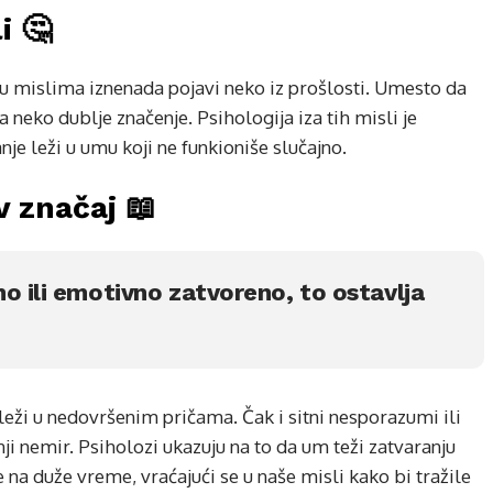
i 🤔
u mislima iznenada pojavi neko iz prošlosti. Umesto da
 neko dublje značenje. Psihologija iza tih misli je
nje leži u umu koji ne funkioniše slučajno.
v značaj 📖
o ili emotivno zatvoreno, to ostavlja
leži u nedovršenim pričama. Čak i sitni nesporazumi ili
i nemir. Psiholozi ukazuju na to da um teži zatvaranju
 na duže vreme, vraćajući se u naše misli kako bi tražile