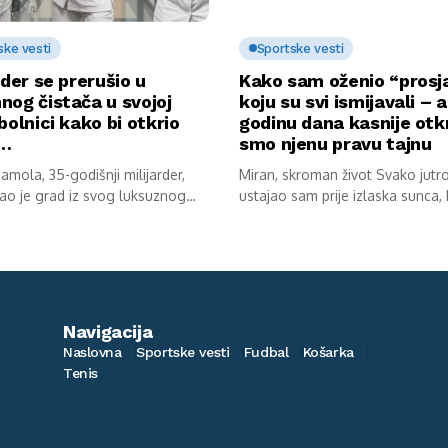
ske vesti
Sportske vesti
rder se prerušio u
Kako sam oženio “prosj
nog čistača u svojoj
koju su svi ismijavali – a
bolnici kako bi otkrio
godinu dana kasnije otkr
u…
smo njenu pravu tajnu
mola, 35-godišnji milijarder,
Miran, skroman život Svako jutr
ao je grad iz svog luksuznog
ustajao sam prije izlaska sunca,
av...
kokoške...
Navigacija
Naslovna
Sportske vesti
Fudbal
Košarka
Tenis