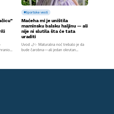
Sportske vesti
ačicu”
Maćeha mi je uništila
maminsku balsku haljinu — ali
ili
nije ni slutila šta će tata
uraditi
o
Uvod 🌙✨ Maturalna noć trebalo je da
 hranio
bude čarobna—ali jedan okrutan
potez...