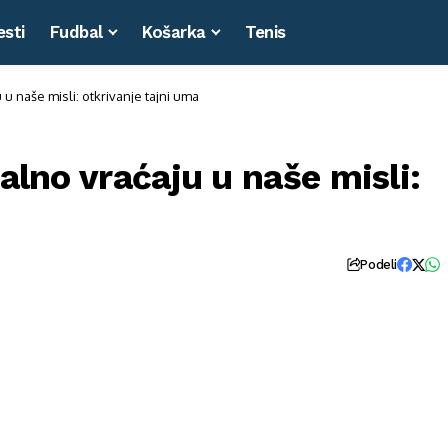
esti
Fudbal
Košarka
Tenis
 u naše misli: otkrivanje tajni uma
talno vraćaju u naše misli:
Podeli