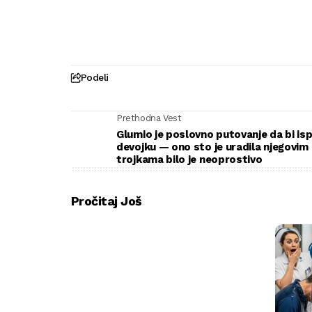
Podeli
Prethodna Vest
Glumio je poslovno putovanje da bi is
devojku — ono sto je uradila njegovim
trojkama bilo je neoprostivo
Pročitaj Još