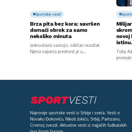
Sportske vesti
Sport
Brza pita bez kora: savršen
Milija
domaći obrok za samo
skrom
nekoliko minuta
novoj 
istin
Jednostavni sastojci, odličan rezultat
Njena najveća prednost je u
Toby Ada
jednostavnosti pripreme. Potrebni...
promatr
stana. S
Najnovije sportske vesti iz Srbije i sveta. Vesti o
Novaku Đokoviću, Nikoli Jokiću, Srbiji, Partizanu,
Crvenoj zvezdi. Aktuelne vesti iz najjačih fudbalskih
liga širom Evrope.