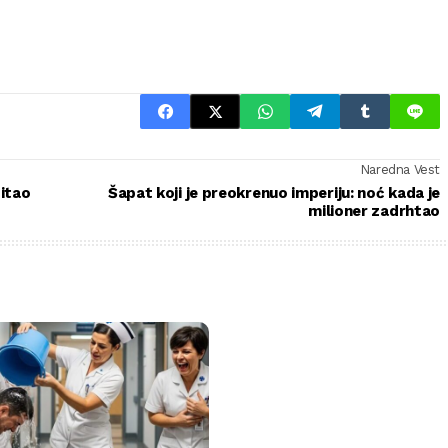
Naredna Vest
pitao
Šapat koji je preokrenuo imperiju: noć kada je
milioner zadrhtao