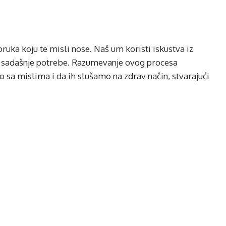
ruka koju te misli nose. Naš um koristi iskustva iz
sadašnje potrebe. Razumevanje ovog procesa
a mislima i da ih slušamo na zdrav način, stvarajući