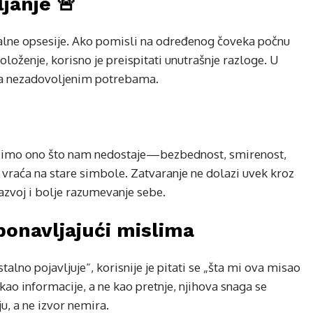
janje 🚨
talne opsesije. Ako pomisli na određenog čoveka počnu
oloženje, korisno je preispitati unutrašnje razloge. U
ć na nezadovoljenim potrebama.
azimo ono što nam nedostaje—bezbednost, smirenost,
vraća na stare simbole. Zatvaranje ne dolazi uvek kroz
razvoj i bolje razumevanje sebe.
ponavljajući mislima
lno pojavljuje“, korisnije je pitati se „šta mi ova misao
ao informacije, a ne kao pretnje, njihova snaga se
u, a ne izvor nemira.