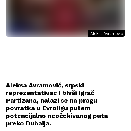
Aleksa Avramović
Aleksa Avramović, srpski
reprezentativac i bivši igrač
Partizana, nalazi se na pragu
povratka u Evroligu putem
potencijalno neočekivanog puta
preko Dubaija.