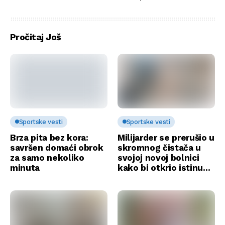
vlasnika
novog šampiona!
Panatinaikosa!
Pročitaj Još
Sportske vesti
Sportske vesti
Brza pita bez kora:
Milijarder se prerušio u
savršen domaći obrok
skromnog čistača u
za samo nekoliko
svojoj novoj bolnici
minuta
kako bi otkrio istinu…