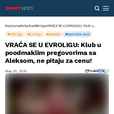
Naslovna
Košarka
ABA liga
VRAĆA SE U EVROLIGU: Klub u
poodmaklim pregovorima sa Aleksom,
ne pitaju za cenu!
ABA liga
Evroliga
Košarka
Sportske vesti
VRAĆA SE U EVROLIGU: Klub u
poodmaklim pregovorima sa
Aleksom, ne pitaju za cenu!
May 25, 2025
Podeli