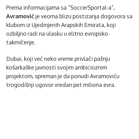
Prema informacijama sa “SoccerSportal-a”,
Avramović
je veoma blizu postizanja dogovora sa
klubom iz Ujedinjenih Arapskih Emirata, koji
ozbiljno radi na ulasku u elitno evropsko
takmičenje.
Dubai, koji već neko vreme privlači pažnju
košarkaške javnosti svojim ambicioznim
projektom, spreman je da ponudi Avramoviću
trogodišnji ugovor vredan pet miliona evra.