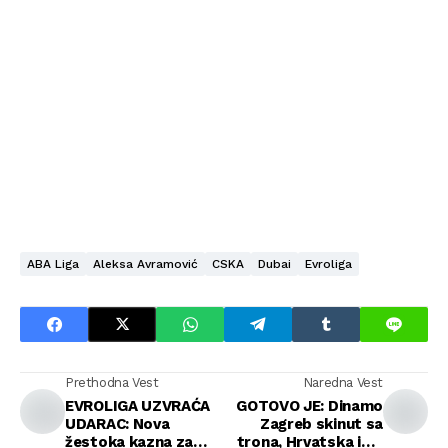
ABA Liga
Aleksa Avramović
CSKA
Dubai
Evroliga
Prethodna Vest
Naredna Vest
EVROLIGA UZVRAĆA
GOTOVO JE: Dinamo
UDARAC: Nova
Zagreb skinut sa
žestoka kazna za
trona, Hrvatska ima