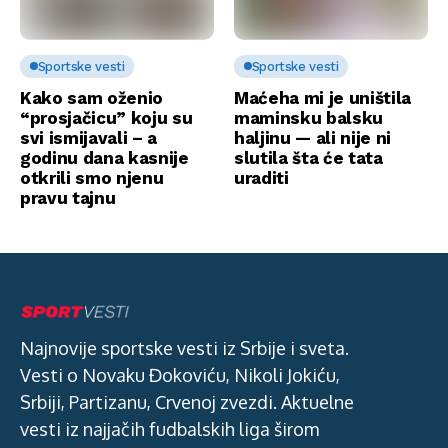
Sportske vesti
Sportske vesti
Kako sam oženio
Maćeha mi je uništila
“prosjačicu” koju su
maminsku balsku
svi ismijavali – a
haljinu — ali nije ni
godinu dana kasnije
slutila šta će tata
otkrili smo njenu
uraditi
pravu tajnu
Najnovije sportske vesti iz Srbije i sveta.
Vesti o Novaku Đokoviću, Nikoli Jokiću,
Srbiji, Partizanu, Crvenoj zvezdi. Aktuelne
vesti iz najjačih fudbalskih liga širom