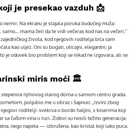
koji je presekao vazduh 📩
neo nemir. Na ekranu je stajala poruka budućeg muža:
 samo… mama želi da te vidi večeras kod nas na večeri.”
 zajedničkog života, kod njegovih roditelja bila sam
la kao uljez. Oni su bogati, uticajni, elegantni; ja
 to je oduvek bio problem koji se nikad ne izgovara, ali se
inski miris moći 🏛️
 stepenice njihovog starog doma u samom centru grada.
 osmehom, poljubio me u obraz i šapnuo: „Izvini zbog
njegovi roditelji: svekrva u bordo haljini, s biserima koji
 sa čašom vina u ruci. Zidovi su nosili težinu generacija;
rijatna, nego napeta — izbrušena, kao kristal koji lako puca.