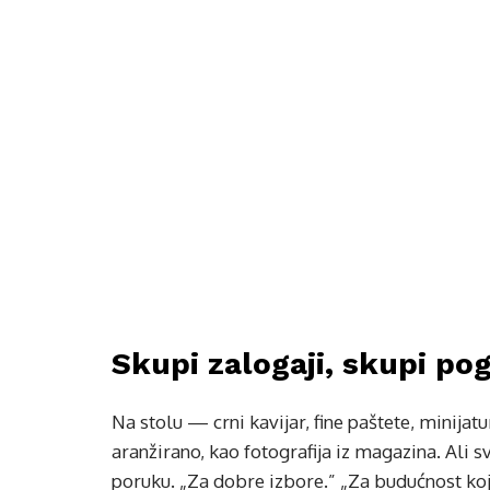
Skupi zalogaji, skupi pog
Na stolu — crni kavijar, fine paštete, minija
aranžirano, kao fotografija iz magazina. Ali s
poruku. „Za dobre izbore.” „Za budućnost koja