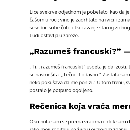
Lice svekrve odjednom je pobelelo, kao da je
čašom u ruci; vino je zadrhtalo na ivici i zama
susedne sobe čulo otkucavanje starog zidnog 
ljudi ostavljaju zareze.
„Razumeš francuski?” — 
„Ti… razumeš francuski?” uspela je da izusti
se nasmešila. „Tečno. I odavno.” Zastala sam
neko pokušava da me ponizi.” U tom trenu, sv
postalo je potpuno ogoljeno.
Rečenica koja vraća mer
Okrenula sam se prema vratima i, dok sam doh
iako moji roditelji ne žive u ovakvom zdanju, 