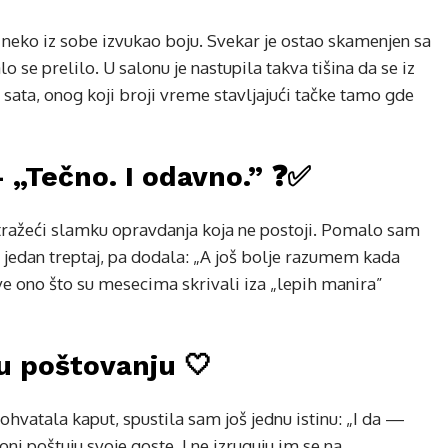
 neko iz sobe izvukao boju. Svekar je ostao skamenjen sa
lo se prelilo. U salonu je nastupila takva tišina da se iz
sata, onog koji broji vreme stavljajući tačke tamo gde
„Tečno. I odavno.” ❓✅
, tražeći slamku opravdanja koja ne postoji. Pomalo sam
 jedan treptaj, pa dodala: „A još bolje razumem kada
e ono što su mesecima skrivali iza „lepih manira”
u poštovanju 🤍
vatala kaput, spustila sam još jednu istinu: „I da —
oni poštuju svoje goste. I ne izruguju im se na