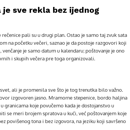
 je sve rekla bez ijednog
ne rečenice pali su u drugi plan. Ostao je samo taj zvuk sata
m na početku večeri, saznao je da postoje razgovori koji
, venčanje je samo datum u kalendaru; poštovanje je ono
rnih i skupih večera pre toga organizovali.
vet, ali je promenila sve što je tog trenutka bilo važno.
ovor izgovoren jasno. Mramorne stepenice, bordo haljina
 je u granicama koje povučemo kada je dostojanstvo u
niti se meri brojem spratova u kući, već poštovanjem koje
z povišenog tona i bez izgovora, na jeziku koji savršeno