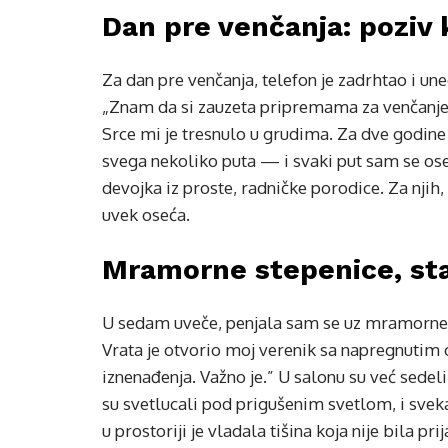
Dan pre venčanja: poziv 
Za dan pre venčanja, telefon je zadrhtao i u
„Znam da si zauzeta pripremama za venčanje,
Srce mi je tresnulo u grudima. Za dve godine
svega nekoliko puta — i svaki put sam se oseća
devojka iz proste, radničke porodice. Za njih,
uvek oseća.
Mramorne stepenice, star
U sedam uveče, penjala sam se uz mramorne
Vrata je otvorio moj verenik sa napregnutim
iznenađenja. Važno je.” U salonu su već sedeli 
su svetlucali pod prigušenim svetlom, i svekar
u prostoriji je vladala tišina koja nije bila p