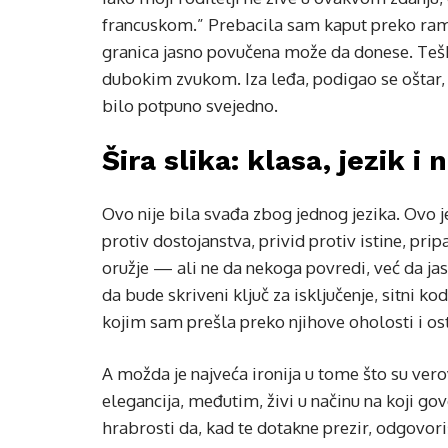
francuskom.” Prebacila sam kaput preko rame
granica jasno povučena može da donese. Tešk
dubokim zvukom. Iza leđa, podigao se oštar, u
bilo potpuno svejedno.
Šira slika: klasa, jezik i 
Ovo nije bila svađa zbog jednog jezika. Ovo je
protiv dostojanstva, privid protiv istine, prip
oružje — ali ne da nekoga povredi, već da jasn
da bude skriveni ključ za isključenje, sitni ko
kojim sam prešla preko njihove oholosti i os
A možda je najveća ironija u tome što su ver
elegancija, međutim, živi u načinu na koji 
hrabrosti da, kad te dotakne prezir, odgovoriš