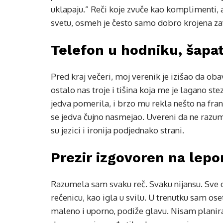
uklapaju.” Reči koje zvuče kao komplimenti, 
svetu, osmeh je često samo dobro krojena za
Telefon u hodniku, šapat
Pred kraj večeri, moj verenik je izišao da oba
ostalo nas troje i tišina koja me je lagano s
jedva pomerila, i brzo mu rekla nešto na 
se jedva čujno nasmejao. Uvereni da ne razu
su jezici i ironija podjednako strani.
Prezir izgovoren na lep
Razumela sam svaku reč. Svaku nijansu. Sve o
rečenicu, kao igla u svilu. U trenutku sam ose
maleno i uporno, podiže glavu. Nisam planir