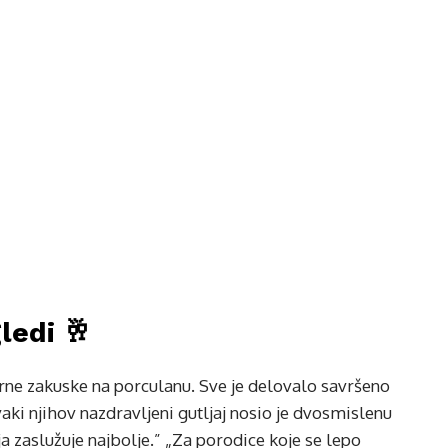
ledi 🥂
turne zakuske na porculanu. Sve je delovalo savršeno
vaki njihov nazdravljeni gutljaj nosio je dvosmislenu
 zaslužuje najbolje.” „Za porodice koje se lepo