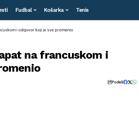
esti
Fudbal
Košarka
Tenis
ncuskom i odgovor koji je sve promenio
Šapat na francuskom i
promenio
Podeli