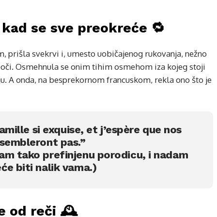
 kad se sve preokreće 🔁
, prišla svekrvi i, umesto uobičajenog rukovanja, nežno
u oči. Osmehnula se onim tihim osmehom iza kojeg stoji
ju. A onda, na besprekornom francuskom, rekla ono što je
famille si exquise, et j’espère que nos
ssembleront pas.”
am tako prefinjenu porodicu, i nadam
e biti nalik vama.)
e od reči 🕰️