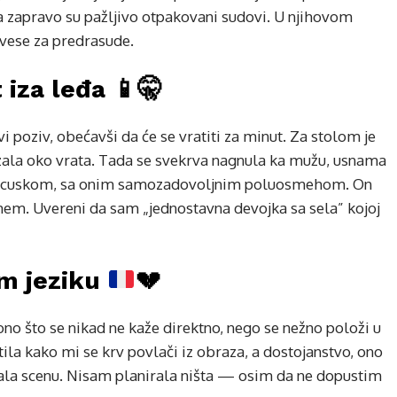
a zapravo su pažljivo otpakovani sudovi. U njihovom
vese za predrasude.
 iza leđa 📱🤫
vi poziv, obećavši da će se vratiti za minut. Za stolom je
tezala oko vrata. Tada se svekrva nagnula ka mužu, usnama
francuskom, sa onim samozadovoljnim poluosmehom. On
mem. Uvereni da sam „jednostavna devojka sa sela” kojoj
om jeziku
💔
no što se nikad ne kaže direktno, nego se nežno položi u
tila kako mi se krv povlači iz obraza, a dostojanstvo, ono
ala scenu. Nisam planirala ništa — osim da ne dopustim