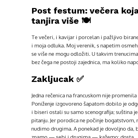
Post festum: večera koja
tanjira više 🍽️
Te večeri, i kavijar i porcelan i pažljivo bira
i moja odluka. Moj verenik, s napetim osmeho
se više ne mogu odložiti. U takvim trenucima
bez čega ne postoji zajednica, ma koliko napo
Zakljucak ✅
Jedna rečenica na francuskom nije promenila s
Poniženje izgovoreno šapatom dobilo je odg
i biseri ostali su samo scenografija; suština
pitanju. Jer porodica ne počinje bogatstvom, 
nudimo drugima. A ponekad je dovoljno da, be
znamo — sebi i drugima — kažemo: dosta.