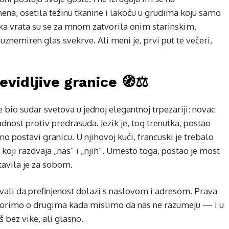
na, osetila težinu tkanine i lakoću u grudima koju samo
a vrata su se za mnom zatvorila onim starinskim,
znemiren glas svekrve. Ali meni je, prvi put te večeri,
nevidljive granice 🧭⚖️
 bio sudar svetova u jednoj elegantnoj trpezariji: novac
adnost protiv predrasuda. Jezik je, tog trenutka, postao
o postavi granicu. U njihovoj kući, francuski je trebalo
d koji razdvaja „nas” i „njih”. Umesto toga, postao je most
tavila je za sobom.
ovali da prefinjenost dolazi s naslovom i adresom. Prava
govorimo o drugima kada mislimo da nas ne razumeju — i u
 bez vike, ali glasno.