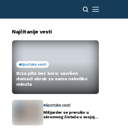
Najčitanije vesti
Sportske vesti
Brza pita bez kora: savršen
domaći obrok za samo nekoliko
minuta
Sportske vesti
Milijarder se prerušio u
skromnog čistača u svojoj
novoj bolnici kako bi otkrio
istinu…