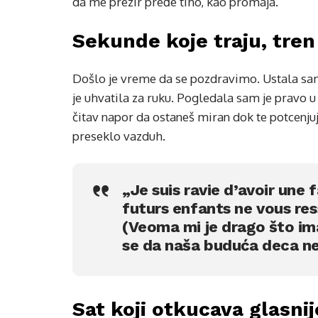
da me prezir pređe tiho, kao promaja.
Sekunde koje traju, tren
Došlo je vreme da se pozdravimo. Ustala sam
je uhvatila za ruku. Pogledala sam je pravo 
čitav napor da ostaneš miran dok te potcenju
preseklo vazduh.
„Je suis ravie d’avoir une 
futurs enfants ne vous re
(Veoma mi je drago što im
se da naša buduća deca neć
Sat koji otkucava glasnij