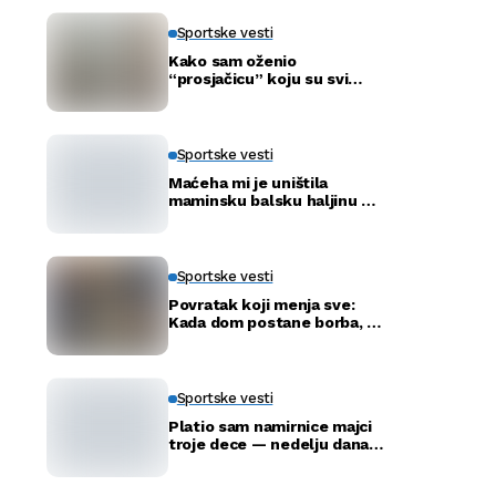
Sportske vesti
Kako sam oženio
“prosjačicu” koju su svi
ismijavali – a godinu dana
kasnije otkrili smo njenu
pravu tajnu
Sportske vesti
Maćeha mi je uništila
maminsku balsku haljinu —
ali nije ni slutila šta će tata
uraditi
Sportske vesti
Povratak koji menja sve:
Kada dom postane borba, a
ne adresa
Sportske vesti
Platio sam namirnice majci
troje dece — nedelju dana
kasnije ušla je u moju
kancelariju i svi su ustali