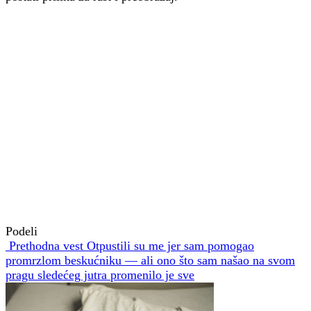
Podeli
Prethodna vest
Otpustili su me jer sam pomogao
promrzlom beskućniku — ali ono što sam našao na svom
pragu sledećeg jutra promenilo je sve