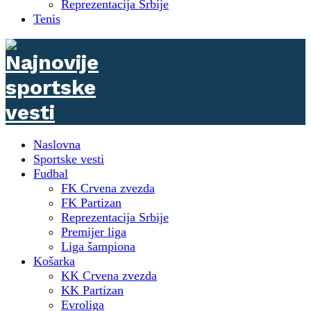
Reprezentacija Srbije
Tenis
Naslovna
Sportske vesti
Fudbal
FK Crvena zvezda
FK Partizan
Reprezentacija Srbije
Premijer liga
Liga šampiona
Košarka
KK Crvena zvezda
KK Partizan
Evroliga