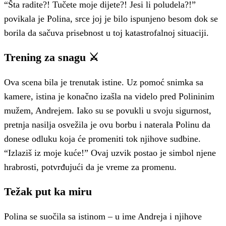
“Šta radite?! Tučete moje dijete?! Jesi li poludela?!”
povikala je Polina, srce joj je bilo ispunjeno besom dok se
borila da sačuva prisebnost u toj katastrofalnoj situaciji.
Trening za snagu ⚔️
Ova scena bila je trenutak istine. Uz pomoć snimka sa
kamere, istina je konačno izašla na videlo pred Polininim
mužem, Andrejem. Iako su se povukli u svoju sigurnost,
pretnja nasilja osvežila je ovu borbu i naterala Polinu da
donese odluku koja će promeniti tok njihove sudbine.
“Izlaziš iz moje kuće!” Ovaj uzvik postao je simbol njene
hrabrosti, potvrđujući da je vreme za promenu.
Težak put ka miru
Polina se suočila sa istinom – u ime Andreja i njihove