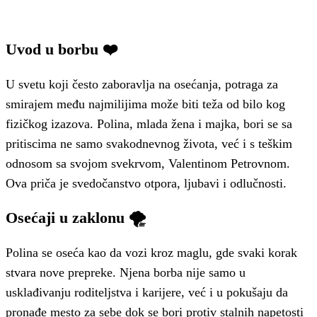
Uvod u borbu ❤️
U svetu koji često zaboravlja na osećanja, potraga za
smirajem među najmilijima može biti teža od bilo kog
fizičkog izazova. Polina, mlada žena i majka, bori se sa
pritiscima ne samo svakodnevnog života, već i s teškim
odnosom sa svojom svekrvom, Valentinom Petrovnom.
Ova priča je svedočanstvo otpora, ljubavi i odlučnosti.
Osećaji u zaklonu 🌪
Polina se oseća kao da vozi kroz maglu, gde svaki korak
stvara nove prepreke. Njena borba nije samo u
usklađivanju roditeljstva i karijere, već i u pokušaju da
pronađe mesto za sebe dok se bori protiv stalnih napetosti