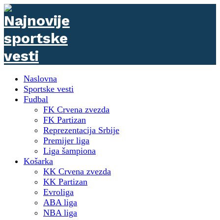
Naslovna
Sportske vesti
Fudbal
FK Crvena zvezda
FK Partizan
Reprezentacija Srbije
Premijer liga
Liga šampiona
Košarka
KK Crvena zvezda
KK Partizan
Evroliga
ABA liga
NBA liga