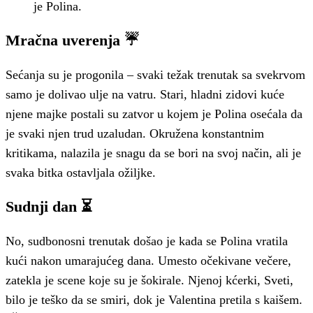
je Polina.
Mračna uverenja ☔️
Sećanja su je progonila – svaki težak trenutak sa svekrvom
samo je dolivao ulje na vatru. Stari, hladni zidovi kuće
njene majke postali su zatvor u kojem je Polina osećala da
je svaki njen trud uzaludan. Okružena konstantnim
kritikama, nalazila je snagu da se bori na svoj način, ali je
svaka bitka ostavljala ožiljke.
Sudnji dan ⏳
No, sudbonosni trenutak došao je kada se Polina vratila
kući nakon umarajućeg dana. Umesto očekivane večere,
zatekla je scene koje su je šokirale. Njenoj kćerki, Sveti,
bilo je teško da se smiri, dok je Valentina pretila s kaišem.