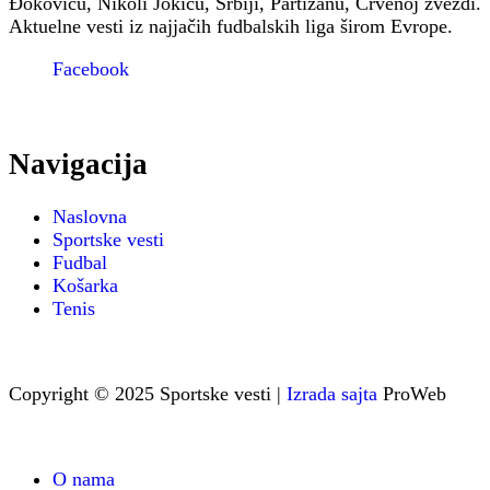
Đokoviću, Nikoli Jokiću, Srbiji, Partizanu, Crvenoj zvezdi.
Aktuelne vesti iz najjačih fudbalskih liga širom Evrope.
Facebook
Navigacija
Naslovna
Sportske vesti
Fudbal
Košarka
Tenis
Copyright © 2025 Sportske vesti |
Izrada sajta
ProWeb
O nama