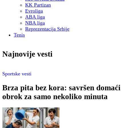
KK Partizan
Evroliga
ABA liga
NBA liga
Reprezentacija Srbije
Tenis
Najnovije vesti
Sportske vesti
Brza pita bez kora: savršen domaći
obrok za samo nekoliko minuta