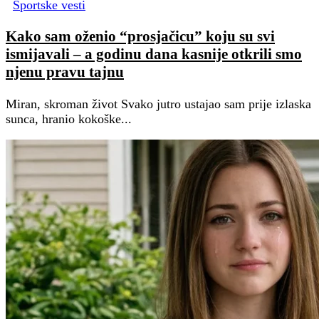
Sportske vesti
Kako sam oženio “prosjačicu” koju su svi
ismijavali – a godinu dana kasnije otkrili smo
njenu pravu tajnu
Miran, skroman život Svako jutro ustajao sam prije izlaska
sunca, hranio kokoške...