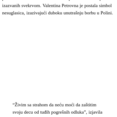
izazvanih svekrvom. Valentina Petrovna je postala simbol
nesuglasica, izazivajući duboku unutrašnju borbu u Polini.
“Živim sa strahom da neću moći da zaštitim
svoju decu od tuđih pogrešnih odluka”, izjavila