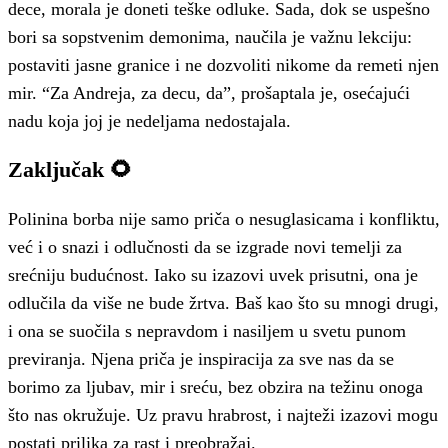
dece, morala je doneti teške odluke. Sada, dok se uspešno
bori sa sopstvenim demonima, naučila je važnu lekciju:
postaviti jasne granice i ne dozvoliti nikome da remeti njen
mir. “Za Andreja, za decu, da”, prošaptala je, osećajući
nadu koja joj je nedeljama nedostajala.
Zaključak 🌻
Polinina borba nije samo priča o nesuglasicama i konfliktu,
već i o snazi i odlučnosti da se izgrade novi temelji za
srećniju budućnost. Iako su izazovi uvek prisutni, ona je
odlučila da više ne bude žrtva. Baš kao što su mnogi drugi,
i ona se suočila s nepravdom i nasiljem u svetu punom
previranja. Njena priča je inspiracija za sve nas da se
borimo za ljubav, mir i sreću, bez obzira na težinu onoga
što nas okružuje. Uz pravu hrabrost, i najteži izazovi mogu
postati prilika za rast i preobražaj.