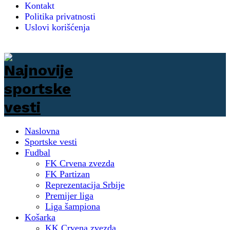
Kontakt
Politika privatnosti
Uslovi korišćenja
Naslovna
Sportske vesti
Fudbal
FK Crvena zvezda
FK Partizan
Reprezentacija Srbije
Premijer liga
Liga šampiona
Košarka
KK Crvena zvezda