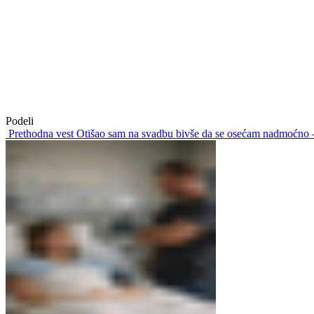
Podeli
Prethodna vest
Otišao sam na svadbu bivše da se osećam nadmoćno —