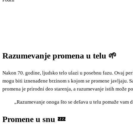
Razumevanje promena u telu 🌱
Nakon 70. godine, ljudsko telo ulazi u posebnu fazu. Ovaj pe
mogu biti iznenađene brzinom s kojom se promene javljaju. San 
promena je prirodni deo starenja, a razumevanje istih može po
„Razumevanje onoga što se dešava u telu pomaže vam da 
Promene u snu 💤