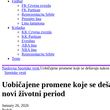
Fudbal
FK Crvena zvezda
FK Partizan
Reprezentacija Srbije
Premijer liga
Liga šampiona
Košarka
KK Crvena zvezda
KK Partizan
Evroliga
ABA liga
NBA liga
Reprezentacija Srbije
Tenis
Naslovna
Sportske vesti
Uobičajene promene koje se dešavaju nakon 
Sportske vesti
Uobičajene promene koje se deš
novi životni period
January 26, 2026
Podeli