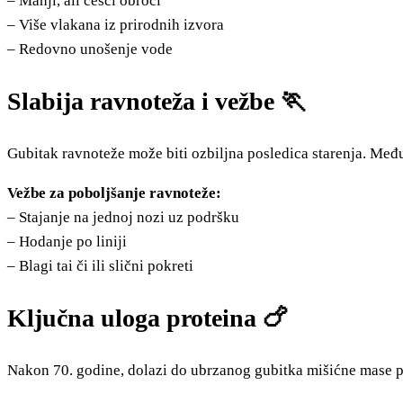
– Manji, ali češći obroci
– Više vlakana iz prirodnih izvora
– Redovno unošenje vode
Slabija ravnoteža i vežbe 🏃
Gubitak ravnoteže može biti ozbiljna posledica starenja. Međ
Vežbe za poboljšanje ravnoteže:
– Stajanje na jednoj nozi uz podršku
– Hodanje po liniji
– Blagi tai či ili slični pokreti
Ključna uloga proteina 🍗
Nakon 70. godine, dolazi do ubrzanog gubitka mišićne mase po