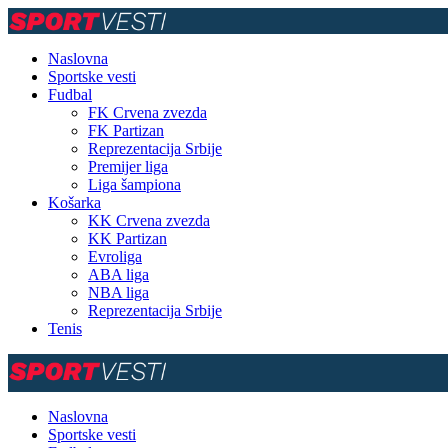
Naslovna
Sportske vesti
Fudbal
FK Crvena zvezda
FK Partizan
Reprezentacija Srbije
Premijer liga
Liga šampiona
Košarka
KK Crvena zvezda
KK Partizan
Evroliga
ABA liga
NBA liga
Reprezentacija Srbije
Tenis
Naslovna
Sportske vesti