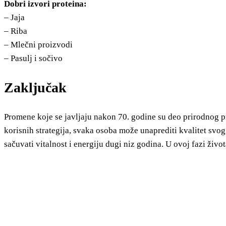
Dobri izvori proteina:
– Jaja
– Riba
– Mlečni proizvodi
– Pasulj i sočivo
Zaključak
Promene koje se javljaju nakon 70. godine su deo prirodnog p
korisnih strategija, svaka osoba može unaprediti kvalitet s
sačuvati vitalnost i energiju dugi niz godina. U ovoj fazi živ