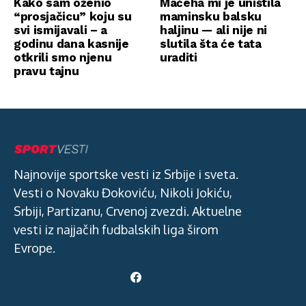
Kako sam oženio
Maćeha mi je uništila
“prosjačicu” koju su
maminsku balsku
svi ismijavali – a
haljinu — ali nije ni
godinu dana kasnije
slutila šta će tata
otkrili smo njenu
uraditi
pravu tajnu
Najnovije sportske vesti iz Srbije i sveta.
Vesti o Novaku Đokoviću, Nikoli Jokiću,
Srbiji, Partizanu, Crvenoj zvezdi. Aktuelne
vesti iz najjačih fudbalskih liga širom
Evrope.