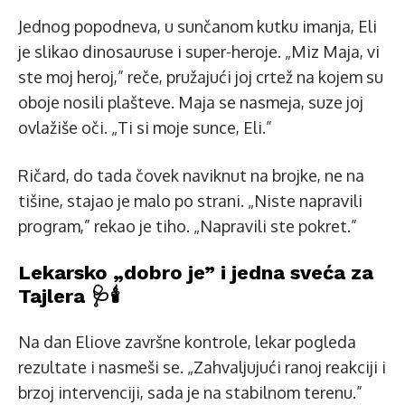
Jednog popodneva, u sunčanom kutku imanja, Eli
je slikao dinosauruse i super-heroje. „Miz Maja, vi
ste moj heroj,” reče, pružajući joj crtež na kojem su
oboje nosili plašteve. Maja se nasmeja, suze joj
ovlažiše oči. „Ti si moje sunce, Eli.”
Ričard, do tada čovek naviknut na brojke, ne na
tišine, stajao je malo po strani. „Niste napravili
program,” rekao je tiho. „Napravili ste pokret.”
Lekarsko „dobro je” i jedna sveća za
Tajlera 🩺🕯️
Na dan Eliove završne kontrole, lekar pogleda
rezultate i nasmeši se. „Zahvaljujući ranoj reakciji i
brzoj intervenciji, sada je na stabilnom terenu.”