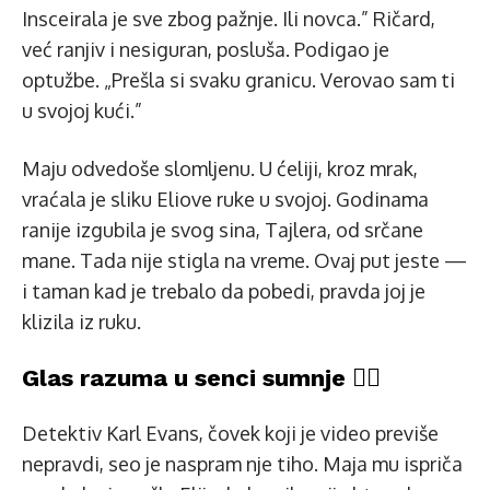
Insceirala je sve zbog pažnje. Ili novca.” Ričard,
već ranjiv i nesiguran, posluša. Podigao je
optužbe. „Prešla si svaku granicu. Verovao sam ti
u svojoj kući.”
Maju odvedoše slomljenu. U ćeliji, kroz mrak,
vraćala je sliku Eliove ruke u svojoj. Godinama
ranije izgubila je svog sina, Tajlera, od srčane
mane. Tada nije stigla na vreme. Ovaj put jeste —
i taman kad je trebalo da pobedi, pravda joj je
klizila iz ruku.
Glas razuma u senci sumnje 🕵️‍♂️
Detektiv Karl Evans, čovek koji je video previše
nepravdi, seo je naspram nje tiho. Maja mu ispriča