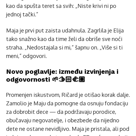
kao da spušta teret sa svih: „Niste krivi ni po
jednoj tački.”
Maja je prvi put zaista udahnula. Zagrlila je Elija
tako snažno kao da time želi da obriše sve noći
straha. „Nedostajala si mi,” šapnu on. „Više si ti
meni,” odgovori.
Novo poglavlje: između izvinjenja i
odgovornosti 🌱🫱🏻‍🫲🏽
Promenjen iskustvom, Ričard je otišao korak dalje.
Zamolio je Maju da pomogne da osnuju fondaciju
za dobrobit dece — da podržavaju porodice,
obučavaju negovatelje, i obezbede da nijedno
dete ne ostane nevidljivo. Maja je pristala, ali pod