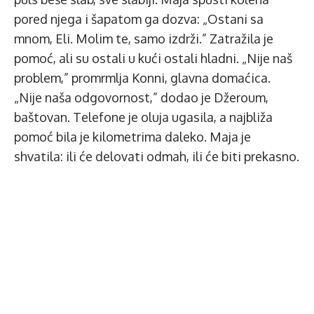
pored njega i šapatom ga dozva: „Ostani sa
mnom, Eli. Molim te, samo izdrži.” Zatražila je
pomoć, ali su ostali u kući ostali hladni. „Nije naš
problem,” promrmlja Konni, glavna domaćica.
„Nije naša odgovornost,” dodao je Džeroum,
baštovan. Telefone je oluja ugasila, a najbliža
pomoć bila je kilometrima daleko. Maja je
shvatila: ili će delovati odmah, ili će biti prekasno.