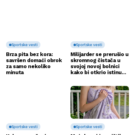
Sportske vesti
Sportske vesti
Brza pita bez kora:
Milijarder se prerušio u
savršen domaći obrok
skromnog čistača u
za samo nekoliko
svojoj novoj bolnici
minuta
kako bi otkrio istinu…
Sportske vesti
Sportske vesti