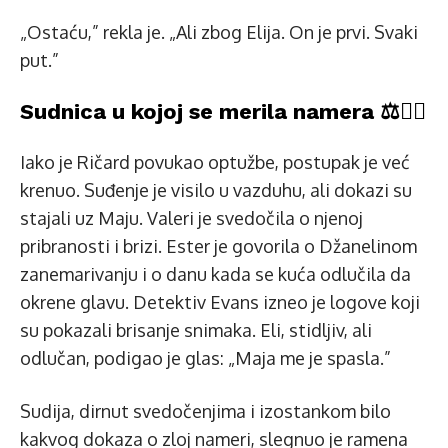
„Ostaću,” rekla je. „Ali zbog Elija. On je prvi. Svaki
put.”
Sudnica u kojoj se merila namera ⚖️👩‍⚖️
Iako je Ričard povukao optužbe, postupak je već
krenuo. Suđenje je visilo u vazduhu, ali dokazi su
stajali uz Maju. Valeri je svedočila o njenoj
pribranosti i brizi. Ester je govorila o Džanelinom
zanemarivanju i o danu kada se kuća odlučila da
okrene glavu. Detektiv Evans izneo je logove koji
su pokazali brisanje snimaka. Eli, stidljiv, ali
odlučan, podigao je glas: „Maja me je spasla.”
Sudija, dirnut svedočenjima i izostankom bilo
kakvog dokaza o zloj nameri, slegnuo je ramena