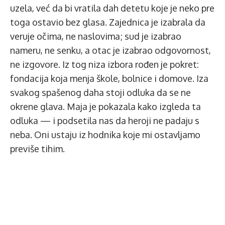
uzela, već da bi vratila dah detetu koje je neko pre
toga ostavio bez glasa. Zajednica je izabrala da
veruje očima, ne naslovima; sud je izabrao
nameru, ne senku, a otac je izabrao odgovornost,
ne izgovore. Iz tog niza izbora rođen je pokret:
fondacija koja menja škole, bolnice i domove. Iza
svakog spašenog daha stoji odluka da se ne
okrene glava. Maja je pokazala kako izgleda ta
odluka — i podsetila nas da heroji ne padaju s
neba. Oni ustaju iz hodnika koje mi ostavljamo
previše tihim.