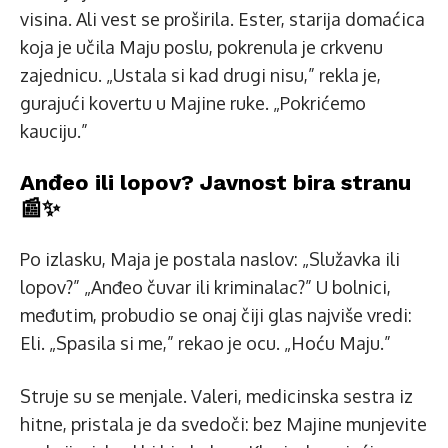
visina. Ali vest se proširila. Ester, starija domaćica
koja je učila Maju poslu, pokrenula je crkvenu
zajednicu. „Ustala si kad drugi nisu,” rekla je,
gurajući kovertu u Majine ruke. „Pokrićemo
kauciju.”
Anđeo ili lopov? Javnost bira stranu
📰✨
Po izlasku, Maja je postala naslov: „Služavka ili
lopov?” „Anđeo čuvar ili kriminalac?” U bolnici,
međutim, probudio se onaj čiji glas najviše vredi:
Eli. „Spasila si me,” rekao je ocu. „Hoću Maju.”
Struje su se menjale. Valeri, medicinska sestra iz
hitne, pristala je da svedoči: bez Majine munjevite