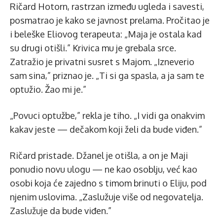
Ričard Hotorn, rastrzan između ugleda i savesti,
posmatrao je kako se javnost prelama. Pročitao je
i beleške Eliovog terapeuta: „Maja je ostala kad
su drugi otišli.” Krivica mu je grebala srce.
Zatražio je privatni susret s Majom. „Izneverio
sam sina,” priznao je. „Ti si ga spasla, a ja sam te
optužio. Žao mi je.”
„Povuci optužbe,” rekla je tiho. „I vidi ga onakvim
kakav jeste — dečakom koji želi da bude viđen.”
Ričard pristade. Džanel je otišla, a on je Maji
ponudio novu ulogu — ne kao osoblju, već kao
osobi koja će zajedno s timom brinuti o Eliju, pod
njenim uslovima. „Zaslužuje više od negovatelja.
Zaslužuje da bude viđen.”