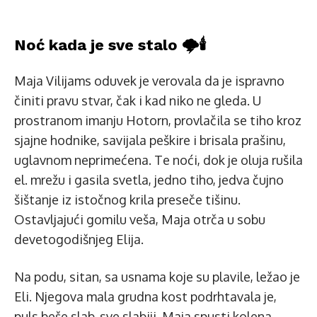
Noć kada je sve stalo 🌩️🕯️
Maja Vilijams oduvek je verovala da je ispravno
činiti pravu stvar, čak i kad niko ne gleda. U
prostranom imanju Hotorn, provlačila se tiho kroz
sjajne hodnike, savijala peškire i brisala prašinu,
uglavnom neprimećena. Te noći, dok je oluja rušila
el. mrežu i gasila svetla, jedno tiho, jedva čujno
šištanje iz istočnog krila preseče tišinu.
Ostavljajući gomilu veša, Maja otrča u sobu
devetogodišnjeg Elija.
Na podu, sitan, sa usnama koje su plavile, ležao je
Eli. Njegova mala grudna kost podrhtavala je,
puls beše slab, sve slabiji. Maja spusti kolena