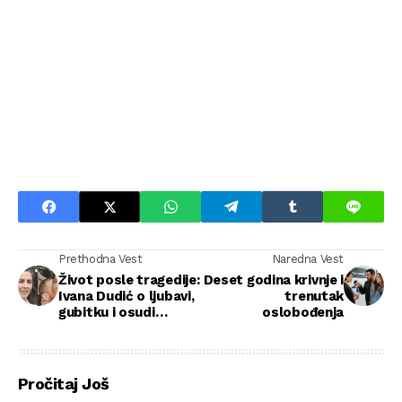
Prethodna Vest
Naredna Vest
Život posle tragedije:
Deset godina krivnje i
Ivana Dudić o ljubavi,
trenutak
gubitku i osudi
oslobođenja
društva
Pročitaj Još