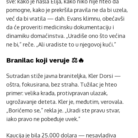
sve: kako je našla Elija, kako niko nije hteo da
pomogne, kako je prekršila pravila ne da bi uzela,
već da bi vratila — dah. Evans klimnu, obećavši
da će proveriti medicinsku dokumentaciju i
dinamiku domaćinstva. „Uradiše ono što većina
ne bi,” reče. „Ali uradiste to u njegovoj kući.”
Branilac koji veruje ⚖️🔥
Sutradan stiže javna braniteljka, Kler Dorsi —
oštra, fokusirana, bez straha. Tužilac je hteo
primer: velika krađa, protivpravan ulazak,
ugrožavanje deteta. Kler je, međutim, verovala.
„Borićemo se,” rekla je. „Uradi ste pravu stvar,
iako pravo ne pobeđuje uvek.”
Kaucija je bila 25.000 dolara — nesavladiva