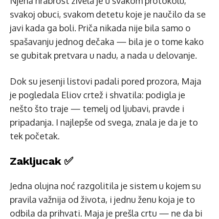
Njena hrabrost živela je u svakom protokolu,
svakoj obuci, svakom detetu koje je naučilo da se
javi kada ga boli. Priča nikada nije bila samo o
spašavanju jednog dečaka — bila je o tome kako
se gubitak pretvara u nadu, a nada u delovanje.
Dok su jesenji listovi padali pored prozora, Maja
je pogledala Eliov crtež i shvatila: podigla je
nešto što traje — temelj od ljubavi, pravde i
pripadanja. I najlepše od svega, znala je da je to
tek početak.
Zakljucak ✅
Jedna olujna noć razgolitila je sistem u kojem su
pravila važnija od života, i jednu ženu koja je to
odbila da prihvati. Maja je prešla crtu — ne da bi