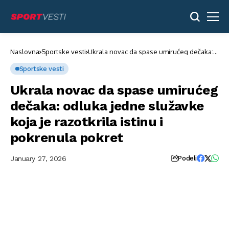
Naslovna
Sportske vesti
Ukrala novac da spase umirućeg dečaka:
odluka jedne služavke koja je razotkrila
istinu i pokrenula pokret
Sportske vesti
Ukrala novac da spase umirućeg
dečaka: odluka jedne služavke
koja je razotkrila istinu i
pokrenula pokret
{"aigc_info":
{"aigc_label_type":0,"source_info":"dreamina"},"data":
January 27, 2026
Podeli
{"os":"web","product":"dreamina","exportType":"generation","pictureId":"
{"originItemId":"7571325291956669703"}}