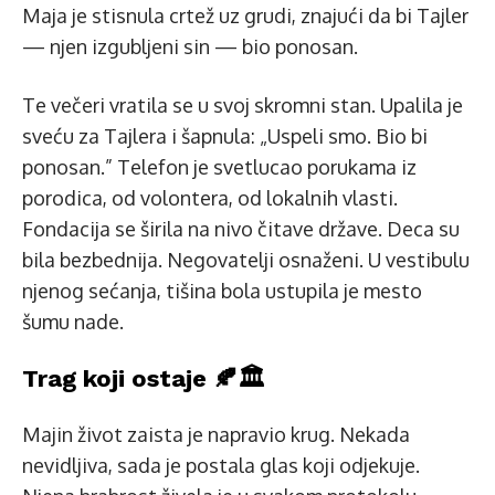
Maja je stisnula crtež uz grudi, znajući da bi Tajler
— njen izgubljeni sin — bio ponosan.
Te večeri vratila se u svoj skromni stan. Upalila je
sveću za Tajlera i šapnula: „Uspeli smo. Bio bi
ponosan.” Telefon je svetlucao porukama iz
porodica, od volontera, od lokalnih vlasti.
Fondacija se širila na nivo čitave države. Deca su
bila bezbednija. Negovatelji osnaženi. U vestibulu
njenog sećanja, tišina bola ustupila je mesto
šumu nade.
Trag koji ostaje 🍂🏛️
Majin život zaista je napravio krug. Nekada
nevidljiva, sada je postala glas koji odjekuje.