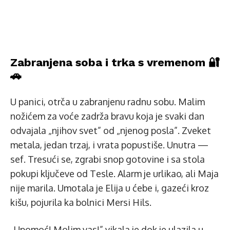
Zabranjena soba i trka s vremenom 🔐
🚗
U panici, otrča u zabranjenu radnu sobu. Malim
nožićem za voće zadrža bravu koja je svaki dan
odvajala „njihov svet” od „njenog posla”. Zveket
metala, jedan trzaj, i vrata popustiše. Unutra —
sef. Tresući se, zgrabi snop gotovine i sa stola
pokupi ključeve od Tesle. Alarm je urlikao, ali Maja
nije marila. Umotala je Elija u ćebe i, gazeći kroz
kišu, pojurila ka bolnici Mersi Hils.
„Upomoć! Molim vas!” vikala je dok je ulazila u