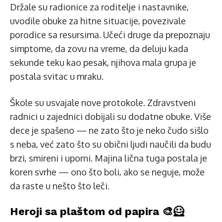
Držale su radionice za roditelje i nastavnike,
uvodile obuke za hitne situacije, povezivale
porodice sa resursima. Učeći druge da prepoznaju
simptome, da zovu na vreme, da deluju kada
sekunde teku kao pesak, njihova mala grupa je
postala svitac u mraku.
Škole su usvajale nove protokole. Zdravstveni
radnici u zajednici dobijali su dodatne obuke. Više
dece je spašeno — ne zato što je neko čudo sišlo
s neba, već zato što su obični ljudi naučili da budu
brzi, smireni i uporni. Majina lična tuga postala je
koren svrhe — ono što boli, ako se neguje, može
da raste u nešto što leči.
Heroji sa plaštom od papira 🎨🦸