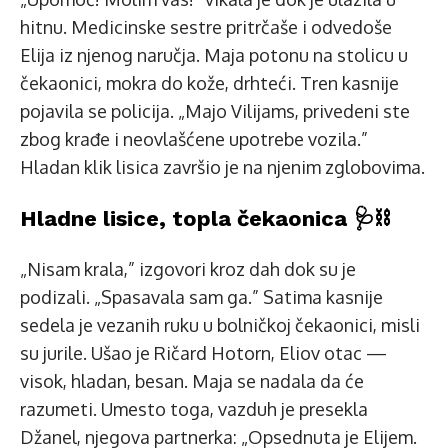
hitnu. Medicinske sestre pritrčaše i odvedoše
Elija iz njenog naručja. Maja potonu na stolicu u
čekaonici, mokra do kože, drhteći. Tren kasnije
pojavila se policija. „Majo Vilijams, privedeni ste
zbog krađe i neovlašćene upotrebe vozila.”
Hladan klik lisica završio je na njenim zglobovima.
Hladne lisice, topla čekaonica 🩺⛓️
„Nisam krala,” izgovori kroz dah dok su je
podizali. „Spasavala sam ga.” Satima kasnije
sedela je vezanih ruku u bolničkoj čekaonici, misli
su jurile. Ušao je Ričard Hotorn, Eliov otac —
visok, hladan, besan. Maja se nadala da će
razumeti. Umesto toga, vazduh je presekla
Džanel, njegova partnerka: „Opsednuta je Elijem.