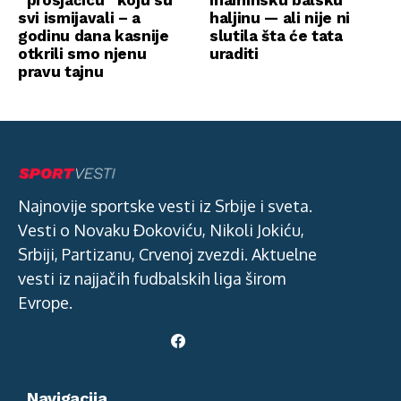
svi ismijavali – a
haljinu — ali nije ni
godinu dana kasnije
slutila šta će tata
otkrili smo njenu
uraditi
pravu tajnu
Najnovije sportske vesti iz Srbije i sveta.
Vesti o Novaku Đokoviću, Nikoli Jokiću,
Srbiji, Partizanu, Crvenoj zvezdi. Aktuelne
vesti iz najjačih fudbalskih liga širom
Evrope.
Navigacija