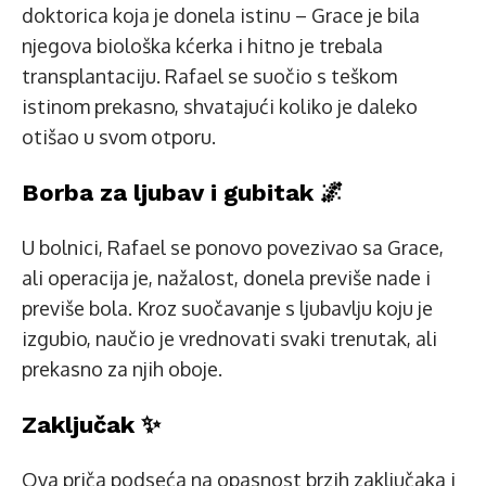
doktorica koja je donela istinu – Grace je bila
njegova biološka kćerka i hitno je trebala
transplantaciju. Rafael se suočio s teškom
istinom prekasno, shvatajući koliko je daleko
otišao u svom otporu.
Borba za ljubav i gubitak 🌌
U bolnici, Rafael se ponovo povezivao sa Grace,
ali operacija je, nažalost, donela previše nade i
previše bola. Kroz suočavanje s ljubavlju koju je
izgubio, naučio je vrednovati svaki trenutak, ali
prekasno za njih oboje.
Zaključak ✨
Ova priča podseća na opasnost brzih zaključaka i