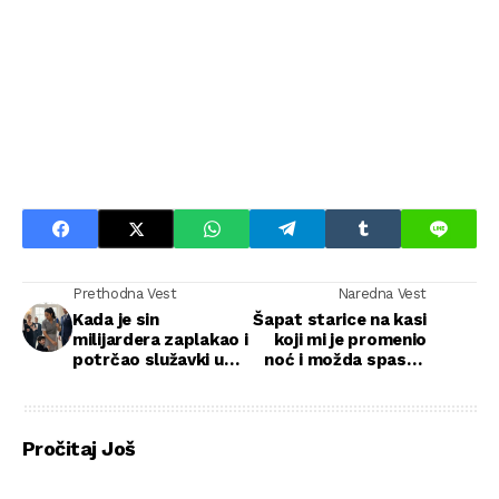
Prethodna Vest
Naredna Vest
Kada je sin
Šapat starice na kasi
milijardera zaplakao i
koji mi je promenio
potrčao služavki u
noć i možda spasao
zagrljaj: jedna reč
život
koja je sve promenila
Pročitaj Još