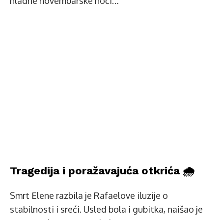
hladne novembarske noći…
Tragedija i poražavajuća otkrića 🌧️
Smrt Elene razbila je Rafaelove iluzije o
stabilnosti i sreći. Usled bola i gubitka, naišao je