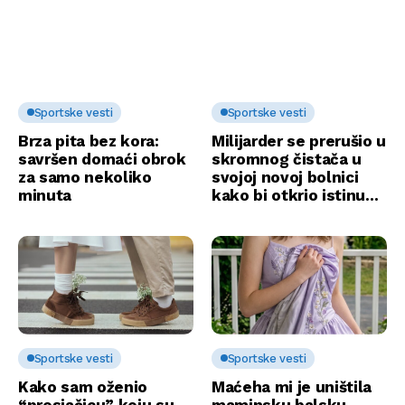
Sportske vesti
Sportske vesti
Brza pita bez kora:
Milijarder se prerušio u
savršen domaći obrok
skromnog čistača u
za samo nekoliko
svojoj novoj bolnici
minuta
kako bi otkrio istinu…
Sportske vesti
Sportske vesti
Kako sam oženio
Maćeha mi je uništila
“prosjačicu” koju su
maminsku balsku