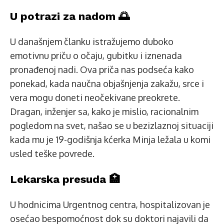
U potrazi za nadom 🌅
U današnjem članku istražujemo duboko
emotivnu priču o očaju, gubitku i iznenada
pronađenoj nadi. Ova priča nas podseća kako
ponekad, kada naučna objašnjenja zakažu, srce i
vera mogu doneti neočekivane preokrete.
Dragan, inženjer sa, kako je mislio, racionalnim
pogledom na svet, našao se u bezizlaznoj situaciji
kada mu je 19-godišnja kćerka Minja ležala u komi
usled teške povrede.
Lekarska presuda 🏥
U hodnicima Urgentnog centra, hospitalizovan je
osećao bespomoćnost dok su doktori najavili da