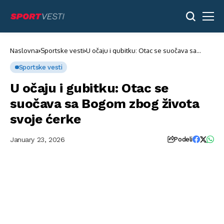
Naslovna
Sportske vesti
U očaju i gubitku: Otac se suočava sa
Bogom zbog života svoje ćerke
Sportske vesti
U očaju i gubitku: Otac se
suočava sa Bogom zbog života
svoje ćerke
January 23, 2026
Podeli