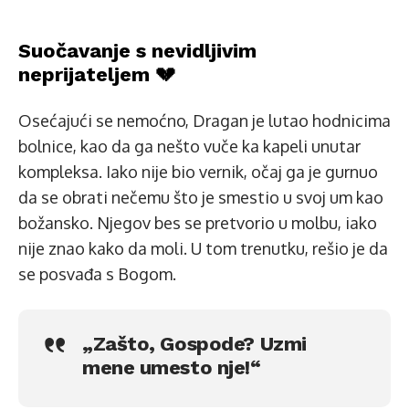
Suočavanje s nevidljivim
neprijateljem 💔
Osećajući se nemoćno, Dragan je lutao hodnicima
bolnice, kao da ga nešto vuče ka kapeli unutar
kompleksa. Iako nije bio vernik, očaj ga je gurnuo
da se obrati nečemu što je smestio u svoj um kao
božansko. Njegov bes se pretvorio u molbu, iako
nije znao kako da moli. U tom trenutku, rešio je da
se posvađa s Bogom.
„Zašto, Gospode? Uzmi
mene umesto nje!“