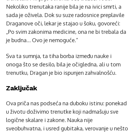
Nekoliko trenutaka ranije bila je na ivici smrti, a
sada je oživela. Dok su suze radosnice preplavile
Draganove oči, lekar je stajao u šoku, govoreći:
„Po svim zakonima medicine, ona ne bi trebala da
je budna… Ovo je nemoguće.“
Sva ta sumnja, ta tiha borba između nauke i
onoga što se desilo, bila je očigledna, ali u tom
trenutku, Dragan je bio ispunjen zahvalnošću.
Zaključak
Ova priča nas podseća na duboku istinu: ponekad
u životu doživimo trenutke koji nadmašuju sve
logične skalare i zakone. Nauka nije
sveobuhvatna, i usred gubitaka, verovanje u nešto