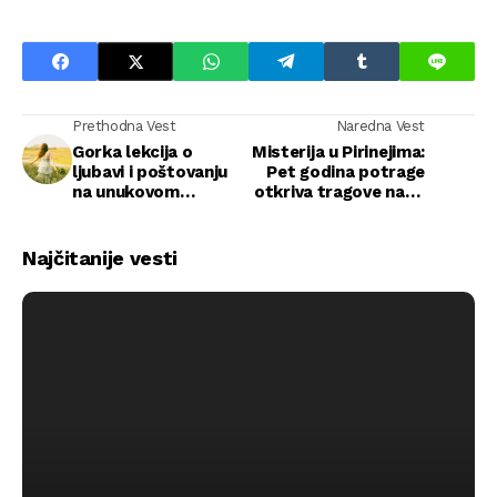
Prethodna Vest
Naredna Vest
Gorka lekcija o
Misterija u Pirinejima:
ljubavi i poštovanju
Pet godina potrage
na unukovom
otkriva tragove nade
rođendanu
i gubitka
Najčitanije vesti