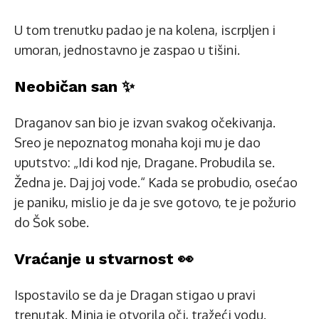
U tom trenutku padao je na kolena, iscrpljen i
umoran, jednostavno je zaspao u tišini.
Neobičan san ✨
Draganov san bio je izvan svakog očekivanja.
Sreo je nepoznatog monaha koji mu je dao
uputstvo: „Idi kod nje, Dragane. Probudila se.
Žedna je. Daj joj vode.“ Kada se probudio, osećao
je paniku, mislio je da je sve gotovo, te je požurio
do Šok sobe.
Vraćanje u stvarnost 👀
Ispostavilo se da je Dragan stigao u pravi
trenutak. Minja je otvorila oči, tražeći vodu.