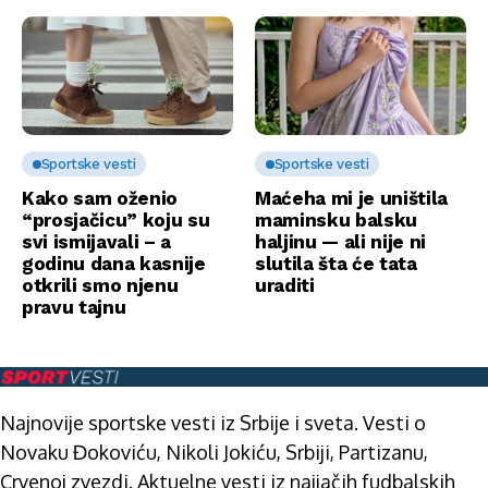
Sportske vesti
Sportske vesti
Kako sam oženio
Maćeha mi je uništila
“prosjačicu” koju su
maminsku balsku
svi ismijavali – a
haljinu — ali nije ni
godinu dana kasnije
slutila šta će tata
otkrili smo njenu
uraditi
pravu tajnu
Najnovije sportske vesti iz Srbije i sveta. Vesti o
Novaku Đokoviću, Nikoli Jokiću, Srbiji, Partizanu,
Crvenoj zvezdi. Aktuelne vesti iz najjačih fudbalskih