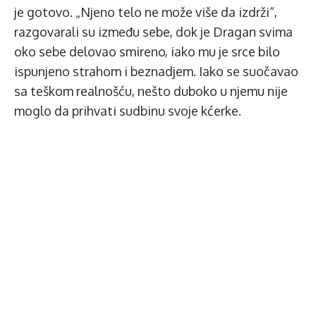
je gotovo. „Njeno telo ne može više da izdrži“,
razgovarali su između sebe, dok je Dragan svima
oko sebe delovao smireno, iako mu je srce bilo
ispunjeno strahom i beznadjem. Iako se suočavao
sa teškom realnošću, nešto duboko u njemu nije
moglo da prihvati sudbinu svoje kćerke.