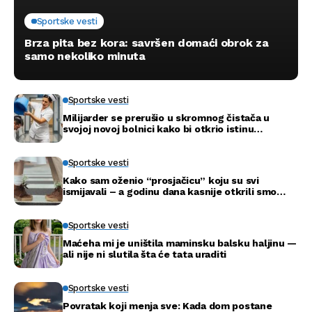
Sportske vesti
Brza pita bez kora: savršen domaći obrok za
samo nekoliko minuta
Sportske vesti
Milijarder se prerušio u skromnog čistača u
svojoj novoj bolnici kako bi otkrio istinu…
Sportske vesti
Kako sam oženio “prosjačicu” koju su svi
ismijavali – a godinu dana kasnije otkrili smo
njenu pravu tajnu
Sportske vesti
Maćeha mi je uništila maminsku balsku haljinu —
ali nije ni slutila šta će tata uraditi
Sportske vesti
Povratak koji menja sve: Kada dom postane