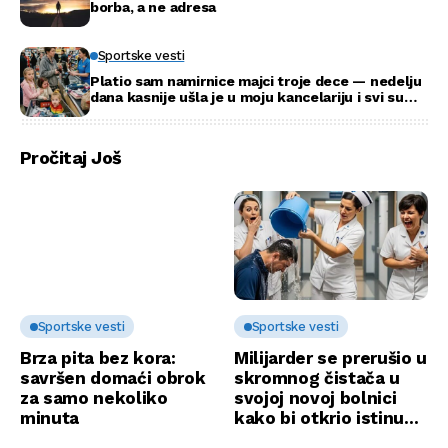
borba, a ne adresa
Sportske vesti
Platio sam namirnice majci troje dece — nedelju
dana kasnije ušla je u moju kancelariju i svi su
ustali
Pročitaj Još
Sportske vesti
Sportske vesti
Brza pita bez kora:
Milijarder se prerušio u
savršen domaći obrok
skromnog čistača u
za samo nekoliko
svojoj novoj bolnici
minuta
kako bi otkrio istinu…