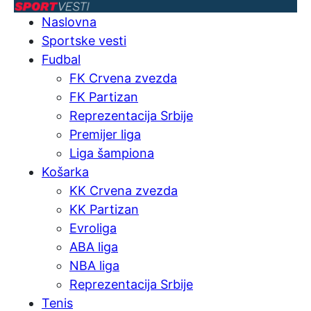
Naslovna
Sportske vesti
Fudbal
FK Crvena zvezda
FK Partizan
Reprezentacija Srbije
Premijer liga
Liga šampiona
Košarka
KK Crvena zvezda
KK Partizan
Evroliga
ABA liga
NBA liga
Reprezentacija Srbije
Tenis