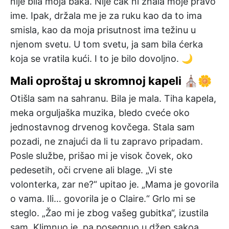
nije bila moja baka. Nije čak ni znala moje pravo
ime. Ipak, držala me je za ruku kao da to ima
smisla, kao da moja prisutnost ima težinu u
njenom svetu. U tom svetu, ja sam bila ćerka
koja se vratila kući. I to je bilo dovoljno. 🌙
Mali oproštaj u skromnoj kapeli ⛪🌼
Otišla sam na sahranu. Bila je mala. Tiha kapela,
meka orguljaška muzika, bledo cveće oko
jednostavnog drvenog kovčega. Stala sam
pozadi, ne znajući da li tu zapravo pripadam.
Posle službe, prišao mi je visok čovek, oko
pedesetih, oči crvene ali blage. „Vi ste
volonterka, zar ne?“ upitao je. „Mama je govorila
o vama. Ili… govorila je o Claire.“ Grlo mi se
steglo. „Žao mi je zbog vašeg gubitka“, izustila
sam. Klimnuo je, pa posegnuo u džep sakoa.