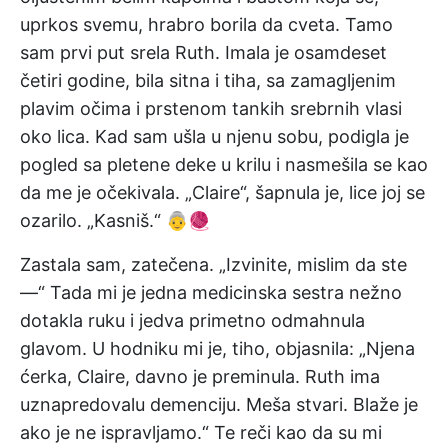
uprkos svemu, hrabro borila da cveta. Tamo
sam prvi put srela Ruth. Imala je osamdeset
četiri godine, bila sitna i tiha, sa zamagljenim
plavim očima i prstenom tankih srebrnih vlasi
oko lica. Kad sam ušla u njenu sobu, podigla je
pogled sa pletene deke u krilu i nasmešila se kao
da me je očekivala. „Claire“, šapnula je, lice joj se
ozarilo. „Kasniš.“ 👵🧶
Zastala sam, zatečena. „Izvinite, mislim da ste
—“ Tada mi je jedna medicinska sestra nežno
dotakla ruku i jedva primetno odmahnula
glavom. U hodniku mi je, tiho, objasnila: „Njena
ćerka, Claire, davno je preminula. Ruth ima
uznapredovalu demenciju. Meša stvari. Blaže je
ako je ne ispravljamo.“ Te reči kao da su mi