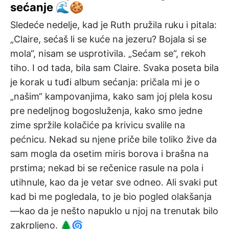
sećanje 🌊🍪
Sledeće nedelje, kad je Ruth pružila ruku i pitala:
„Claire, sećaš li se kuće na jezeru? Bojala si se
mola“, nisam se usprotivila. „Sećam se“, rekoh
tiho. I od tada, bila sam Claire. Svaka poseta bila
je korak u tuđi album sećanja: pričala mi je o
„našim“ kampovanjima, kako sam joj plela kosu
pre nedeljnog bogosluženja, kako smo jedne
zime spržile kolačiće pa krivicu svalile na
pećnicu. Nekad su njene priče bile toliko žive da
sam mogla da osetim miris borova i brašna na
prstima; nekad bi se rečenice rasule na pola i
utihnule, kao da je vetar sve odneo. Ali svaki put
kad bi me pogledala, to je bio pogled olakšanja
—kao da je nešto napuklo u njoj na trenutak bilo
zakrpljeno. 🌲🌀