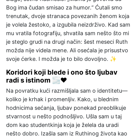
Bog ima čudan smisao za humor.“ Ćutali smo
trenutak, dvoje stranaca povezanih ženom koja
je volela žestoko, a izgubila neizdrživo. Kad sam
mu vratila fotografiju, shvatila sam nešto što mi
je steglo grudi na drugi način: šest meseci Ruth
možda nije videla mene. Ali osećala je prisustvo
svoje ćerke. I možda je to bilo dovoljno. ✨
Koridori koji blede i ono što ljubav
radi s istinom 🌫️❤️
Na povratku kući razmišljala sam o identitetu—
koliko je krhak i promenljiv. Kako, u blednim
hodnicima sećanja, ljubav ponekad preoblikuje
stvarnost u nešto podnošljivo. Ušla sam u taj
dom kao studentkinja koja je želela da uradi
nešto dobro. Izašla sam iz Ruthinog života kao