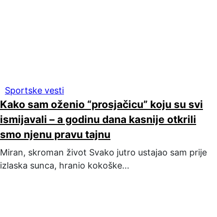
Sportske vesti
Kako sam oženio “prosjačicu” koju su svi
ismijavali – a godinu dana kasnije otkrili
smo njenu pravu tajnu
Miran, skroman život Svako jutro ustajao sam prije
izlaska sunca, hranio kokoške...