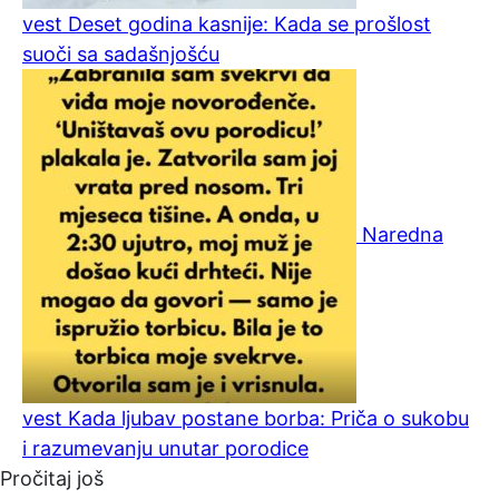
vest
Deset godina kasnije: Kada se prošlost
suoči sa sadašnjošću
Naredna
vest
Kada ljubav postane borba: Priča o sukobu
i razumevanju unutar porodice
Pročitaj još