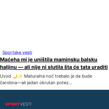
Sportske vesti
Maćeha mi je uništila maminsku balsku
haljinu — ali nije ni slutila šta će tata uraditi
Uvod 🌙✨ Maturalna noć trebalo je da bude
čarobna—ali jedan okrutan potez...