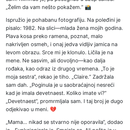
„Želim da vam nešto pokažem.“ 📸
Ispružio je pohabanu fotografiju. Na poleđini je
pisalo: 1982. Na slici—mlada žena mojih godina.
Plava kosa preko ramena, poznat, malo
nakrivljen osmeh, i onaj jedva vidljiv jamica na
levom obrazu. Srce mi je klonulo. Ličila je na
mene. Ne sasvim, ali dovoljno—kao dalja
rođaka, kao odraz iz drugog vremena. „To je
moja sestra“, rekao je tiho. „Claire.“ Zadržala
sam dah. „Poginula je u saobraćajnoj nesreći
kad je imala devetnaest. Koliko imate vi?“
„Devetnaest“, promrmljala sam. I taj broj je dugo
odjekivao u meni. 💔
„Mama… nikad se stvarno nije oporavila“, dodao