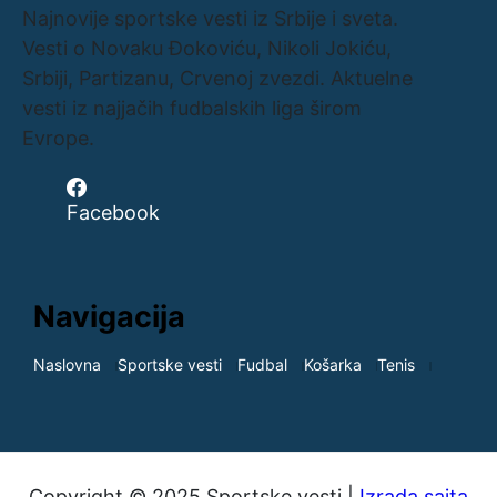
Najnovije sportske vesti iz Srbije i sveta.
Vesti o Novaku Đokoviću, Nikoli Jokiću,
Srbiji, Partizanu, Crvenoj zvezdi. Aktuelne
vesti iz najjačih fudbalskih liga širom
Evrope.
Facebook
Navigacija
Naslovna
Sportske vesti
Fudbal
Košarka
Tenis
Copyright © 2025 Sportske vesti |
Izrada sajta