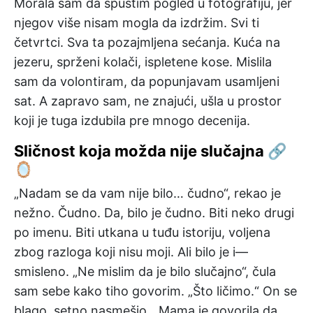
Morala sam da spustim pogled u fotografiju, jer
njegov više nisam mogla da izdržim. Svi ti
četvrtci. Sva ta pozajmljena sećanja. Kuća na
jezeru, sprženi kolači, ispletene kose. Mislila
sam da volontiram, da popunjavam usamljeni
sat. A zapravo sam, ne znajući, ušla u prostor
koji je tuga izdubila pre mnogo decenija.
Sličnost koja možda nije slučajna 🔗
🪞
„Nadam se da vam nije bilo… čudno“, rekao je
nežno. Čudno. Da, bilo je čudno. Biti neko drugi
po imenu. Biti utkana u tuđu istoriju, voljena
zbog razloga koji nisu moji. Ali bilo je i—
smisleno. „Ne mislim da je bilo slučajno“, čula
sam sebe kako tiho govorim. „Što ličimo.“ On se
blago, setno nasmešio. „Mama je govorila da