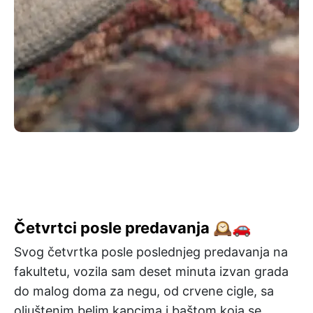
Četvrtci posle predavanja 🕰️🚗
Svog četvrtka posle poslednjeg predavanja na
fakultetu, vozila sam deset minuta izvan grada
do malog doma za negu, od crvene cigle, sa
oljuštenim belim kapcima i baštom koja se,