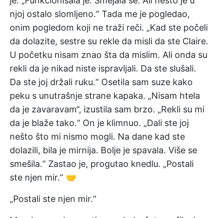
je. „Funkcionisala je. Smejala se. Ali nešto je u
njoj ostalo slomljeno.“ Tada me je pogledao,
onim pogledom koji ne traži reči. „Kad ste počeli
da dolazite, sestre su rekle da misli da ste Claire.
U početku nisam znao šta da mislim. Ali onda su
rekli da je nikad niste ispravljali. Da ste slušali.
Da ste joj držali ruku.“ Osetila sam suze kako
peku s unutrašnje strane kapaka. „Nisam htela
da je zavaravam“, izustila sam brzo. „Rekli su mi
da je blaže tako.“ On je klimnuo. „Dali ste joj
nešto što mi nismo mogli. Na dane kad ste
dolazili, bila je mirnija. Bolje je spavala. Više se
smešila.“ Zastao je, progutao knedlu. „Postali
ste njen mir.“ 🤝
„Postali ste njen mir.“