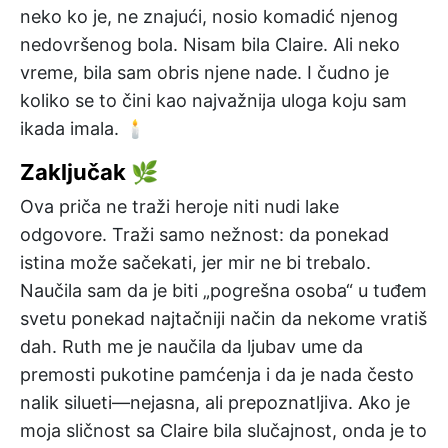
neko ko je, ne znajući, nosio komadić njenog
nedovršenog bola. Nisam bila Claire. Ali neko
vreme, bila sam obris njene nade. I čudno je
koliko se to čini kao najvažnija uloga koju sam
ikada imala. 🕯️
Zaključak 🌿
Ova priča ne traži heroje niti nudi lake
odgovore. Traži samo nežnost: da ponekad
istina može sačekati, jer mir ne bi trebalo.
Naučila sam da je biti „pogrešna osoba“ u tuđem
svetu ponekad najtačniji način da nekome vratiš
dah. Ruth me je naučila da ljubav ume da
premosti pukotine pamćenja i da je nada često
nalik silueti—nejasna, ali prepoznatljiva. Ako je
moja sličnost sa Claire bila slučajnost, onda je to