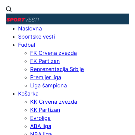
Naslovna
Sportske vesti
Fudbal
FK Crvena zvezda
FK Partizan
Reprezentacija Srbije
Premijer liga
Liga šampiona
Košarka
KK Crvena zvezda
KK Partizan
Evroliga
ABA liga
NBA liga