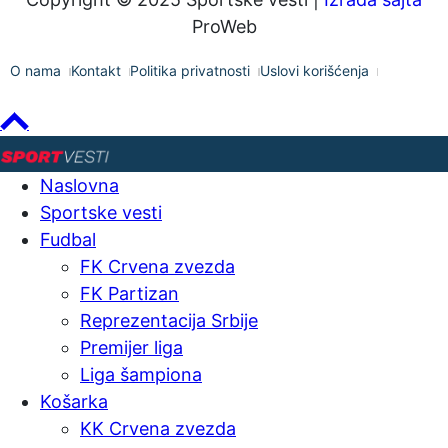
ProWeb
O nama
Kontakt
Politika privatnosti
Uslovi korišćenja
Naslovna
Sportske vesti
Fudbal
FK Crvena zvezda
FK Partizan
Reprezentacija Srbije
Premijer liga
Liga šampiona
Košarka
KK Crvena zvezda