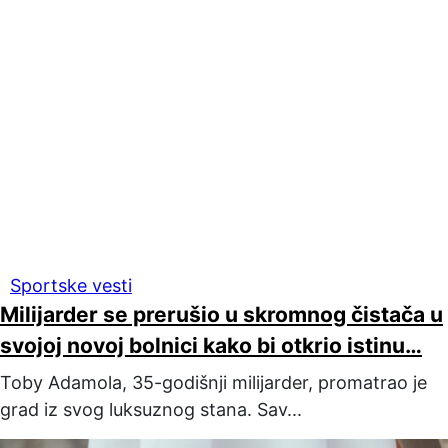
Sportske vesti
Milijarder se prerušio u skromnog čistača u
svojoj novoj bolnici kako bi otkrio istinu…
Toby Adamola, 35-godišnji milijarder, promatrao je
grad iz svog luksuznog stana. Sav...