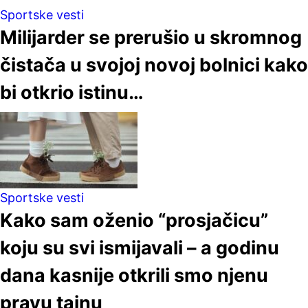
Sportske vesti
Milijarder se prerušio u skromnog
čistača u svojoj novoj bolnici kako
bi otkrio istinu…
Sportske vesti
Kako sam oženio “prosjačicu”
koju su svi ismijavali – a godinu
dana kasnije otkrili smo njenu
pravu tajnu