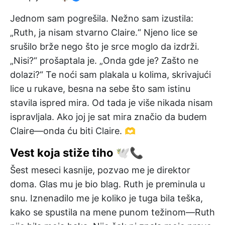
Jednom sam pogrešila. Nežno sam izustila:
„Ruth, ja nisam stvarno Claire.“ Njeno lice se
srušilo brže nego što je srce moglo da izdrži.
„Nisi?“ prošaptala je. „Onda gde je? Zašto ne
dolazi?“ Te noći sam plakala u kolima, skrivajući
lice u rukave, besna na sebe što sam istinu
stavila ispred mira. Od tada je više nikada nisam
ispravljala. Ako joj je sat mira značio da budem
Claire—onda ću biti Claire. 🫶
Vest koja stiže tiho 🕊️📞
Šest meseci kasnije, pozvao me je direktor
doma. Glas mu je bio blag. Ruth je preminula u
snu. Iznenadilo me je koliko je tuga bila teška,
kako se spustila na mene punom težinom—Ruth