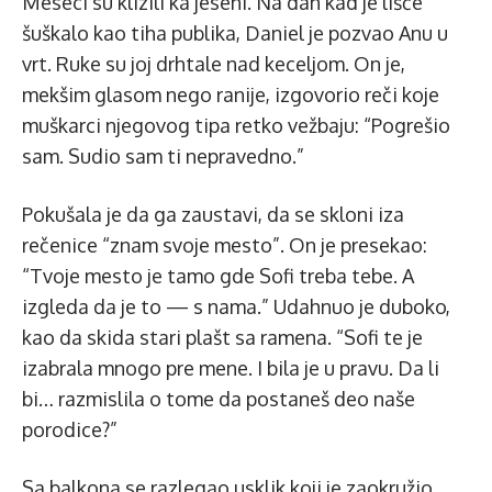
Meseci su klizili ka jeseni. Na dan kad je lišće
šuškalo kao tiha publika, Daniel je pozvao Anu u
vrt. Ruke su joj drhtale nad keceljom. On je,
mekšim glasom nego ranije, izgovorio reči koje
muškarci njegovog tipa retko vežbaju: “Pogrešio
sam. Sudio sam ti nepravedno.”
Pokušala je da ga zaustavi, da se skloni iza
rečenice “znam svoje mesto”. On je presekao:
“Tvoje mesto je tamo gde Sofi treba tebe. A
izgleda da je to — s nama.” Udahnuo je duboko,
kao da skida stari plašt sa ramena. “Sofi te je
izabrala mnogo pre mene. I bila je u pravu. Da li
bi… razmislila o tome da postaneš deo naše
porodice?”
Sa balkona se razlegao usklik koji je zaokružio