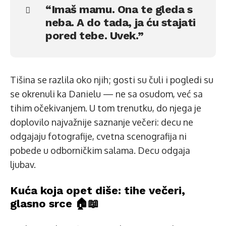
“Imaš mamu. Ona te gleda s
neba. A do tada, ja ću stajati
pored tebe. Uvek.”
Tišina se razlila oko njih; gosti su čuli i pogledi su
se okrenuli ka Danielu — ne sa osudom, već sa
tihim očekivanjem. U tom trenutku, do njega je
doplovilo najvažnije saznanje večeri: decu ne
odgajaju fotografije, cvetna scenografija ni
pobede u odborničkim salama. Decu odgaja
ljubav.
Kuća koja opet diše: tihe večeri,
glasno srce 🏠📖