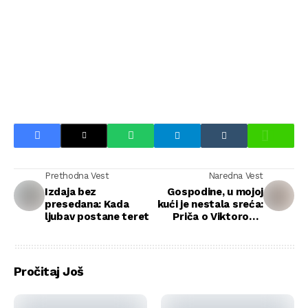
Prethodna Vest
Naredna Vest
Izdaja bez
Gospodine, u mojoj
presedana: Kada
kući je nestala sreća:
ljubav postane teret
Priča o Viktorovoj
potrazi za sinom
Pročitaj Još