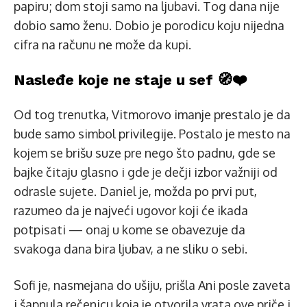
papiru; dom stoji samo na ljubavi. Tog dana nije
dobio samo ženu. Dobio je porodicu koju nijedna
cifra na računu ne može da kupi.
Nasleđe koje ne staje u sef 🧭❤️
Od tog trenutka, Vitmorovo imanje prestalo je da
bude samo simbol privilegije. Postalo je mesto na
kojem se brišu suze pre nego što padnu, gde se
bajke čitaju glasno i gde je dečji izbor važniji od
odrasle sujete. Daniel je, možda po prvi put,
razumeo da je najveći ugovor koji će ikada
potpisati — onaj u kome se obavezuje da
svakoga dana bira ljubav, a ne sliku o sebi.
Sofi je, nasmejana do ušiju, prišla Ani posle zaveta
i šapnula rečenicu koja je otvorila vrata ove priče i