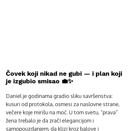
Čovek koji nikad ne gubi — i plan koji
je izgubio smisao 💼✨
Daniel je godinama gradio sliku savršenstva:
kusuri od protokola, osmesi za naslovne strane,
večere koje mirišu na moć. U tom svetu, “prava”
žena trebalo je da zračI elegancijom i
samopouzdanjem, da klizi kroz balove i