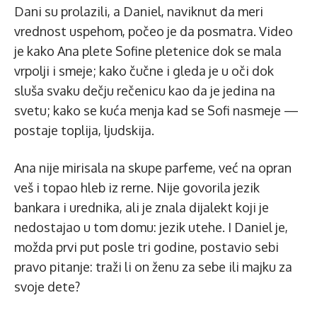
Dani su prolazili, a Daniel, naviknut da meri
vrednost uspehom, počeo je da posmatra. Video
je kako Ana plete Sofine pletenice dok se mala
vrpolji i smeje; kako čučne i gleda je u oči dok
sluša svaku dečju rečenicu kao da je jedina na
svetu; kako se kuća menja kad se Sofi nasmeje —
postaje toplija, ljudskija.
Ana nije mirisala na skupe parfeme, već na opran
veš i topao hleb iz rerne. Nije govorila jezik
bankara i urednika, ali je znala dijalekt koji je
nedostajao u tom domu: jezik utehe. I Daniel je,
možda prvi put posle tri godine, postavio sebi
pravo pitanje: traži li on ženu za sebe ili majku za
svoje dete?