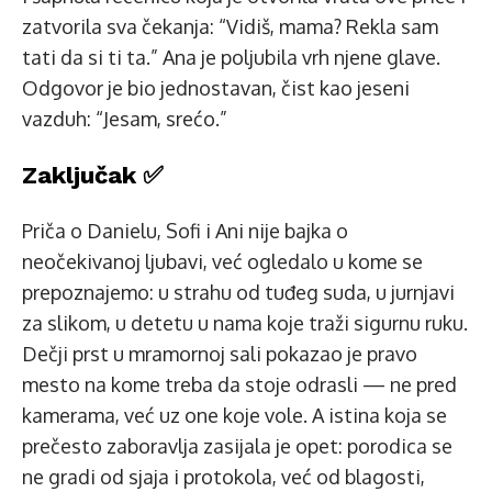
zatvorila sva čekanja: “Vidiš, mama? Rekla sam
tati da si ti ta.” Ana je poljubila vrh njene glave.
Odgovor je bio jednostavan, čist kao jeseni
vazduh: “Jesam, srećo.”
Zaključak ✅
Priča o Danielu, Sofi i Ani nije bajka o
neočekivanoj ljubavi, već ogledalo u kome se
prepoznajemo: u strahu od tuđeg suda, u jurnjavi
za slikom, u detetu u nama koje traži sigurnu ruku.
Dečji prst u mramornoj sali pokazao je pravo
mesto na kome treba da stoje odrasli — ne pred
kamerama, već uz one koje vole. A istina koja se
prečesto zaboravlja zasijala je opet: porodica se
ne gradi od sjaja i protokola, već od blagosti,