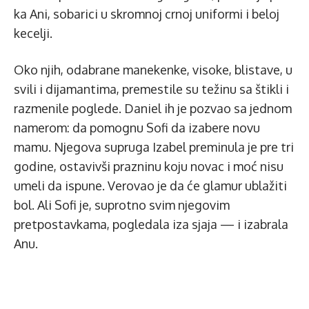
ka Ani, sobarici u skromnoj crnoj uniformi i beloj
kecelji.
Oko njih, odabrane manekenke, visoke, blistave, u
svili i dijamantima, premestile su težinu sa štikli i
razmenile poglede. Daniel ih je pozvao sa jednom
namerom: da pomognu Sofi da izabere novu
mamu. Njegova supruga Izabel preminula je pre tri
godine, ostavivši prazninu koju novac i moć nisu
umeli da ispune. Verovao je da će glamur ublažiti
bol. Ali Sofi je, suprotno svim njegovim
pretpostavkama, pogledala iza sjaja — i izabrala
Anu.