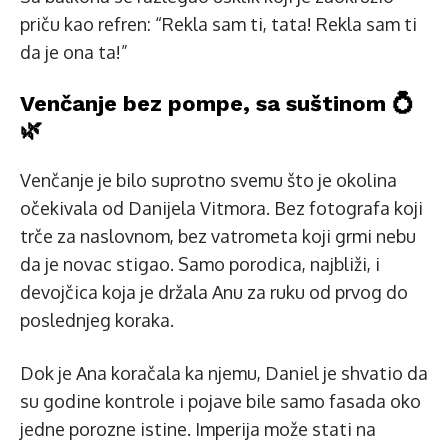
priču kao refren: “Rekla sam ti, tata! Rekla sam ti
da je ona ta!”
Venčanje bez pompe, sa suštinom 💍
🌿
Venčanje je bilo suprotno svemu što je okolina
očekivala od Danijela Vitmora. Bez fotografa koji
trče za naslovnom, bez vatrometa koji grmi nebu
da je novac stigao. Samo porodica, najbliži, i
devojčica koja je držala Anu za ruku od prvog do
poslednjeg koraka.
Dok je Ana koračala ka njemu, Daniel je shvatio da
su godine kontrole i pojave bile samo fasada oko
jedne porozne istine. Imperija može stati na