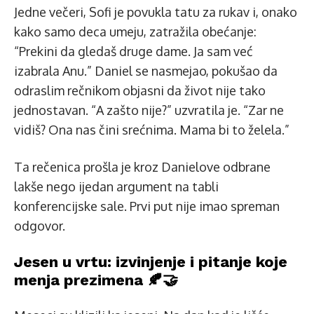
Jedne večeri, Sofi je povukla tatu za rukav i, onako
kako samo deca umeju, zatražila obećanje:
“Prekini da gledaš druge dame. Ja sam već
izabrala Anu.” Daniel se nasmejao, pokušao da
odraslim rečnikom objasni da život nije tako
jednostavan. “A zašto nije?” uzvratila je. “Zar ne
vidiš? Ona nas čini srećnima. Mama bi to želela.”
Ta rečenica prošla je kroz Danielove odbrane
lakše nego ijedan argument na tabli
konferencijske sale. Prvi put nije imao spreman
odgovor.
Jesen u vrtu: izvinjenje i pitanje koje
menja prezimena 🍂🤝