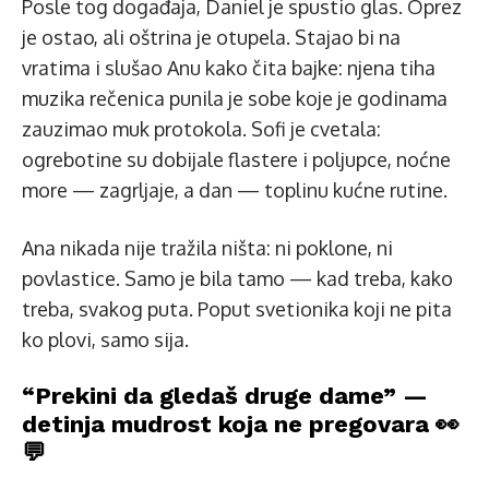
Posle tog događaja, Daniel je spustio glas. Oprez
je ostao, ali oštrina je otupela. Stajao bi na
vratima i slušao Anu kako čita bajke: njena tiha
muzika rečenica punila je sobe koje je godinama
zauzimao muk protokola. Sofi je cvetala:
ogrebotine su dobijale flastere i poljupce, noćne
more — zagrljaje, a dan — toplinu kućne rutine.
Ana nikada nije tražila ništa: ni poklone, ni
povlastice. Samo je bila tamo — kad treba, kako
treba, svakog puta. Poput svetionika koji ne pita
ko plovi, samo sija.
“Prekini da gledaš druge dame” —
detinja mudrost koja ne pregovara 👀
💬