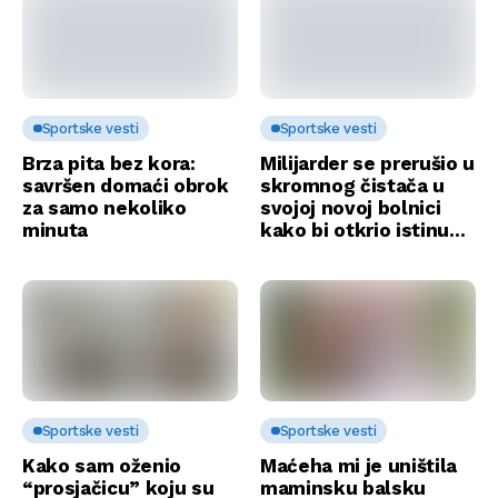
Sportske vesti
Sportske vesti
Brza pita bez kora:
Milijarder se prerušio u
savršen domaći obrok
skromnog čistača u
za samo nekoliko
svojoj novoj bolnici
minuta
kako bi otkrio istinu…
Sportske vesti
Sportske vesti
Kako sam oženio
Maćeha mi je uništila
“prosjačicu” koju su
maminsku balsku