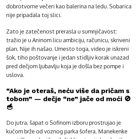
dobrotvorne večeri kao balerina na ledu. Sobarica
nije pripadala toj slici.
Zato je zatečenost prerasla u sumnjičavost:
tražio je u Aninom licu ambiciju, računicu, skriveni
plan. Nije ih našao. Umesto toga, video je iskreni
šok, tiho poštovanje i jedan stidljiv korak unazad
pred dečjom ljubavlju koja je došla bez pompe i
uslova.
“Ako je oteraš, neću više da pričam s
tobom” — dečje “ne” jače od moći 🚫
🥣
Do jutra, šapat o Sofinom izboru prostrujao je
kućom brže od voznog parka šofera. Manekenke