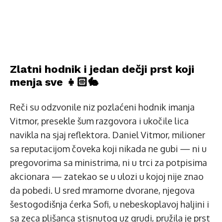
Zlatni hodnik i jedan dečji prst koji
menja sve 👧🏻🐇
Reči su odzvonile niz pozlaćeni hodnik imanja
Vitmor, presekle šum razgovora i ukočile lica
navikla na sjaj reflektora. Daniel Vitmor, milioner
sa reputacijom čoveka koji nikada ne gubi — ni u
pregovorima sa ministrima, ni u trci za potpisima
akcionara — zatekao se u ulozi u kojoj nije znao
da pobedi. U sred mramorne dvorane, njegova
šestogodišnja ćerka Sofi, u nebeskoplavoj haljini i
sa zeca plišanca stisnutog uz grudi, pružila je prst