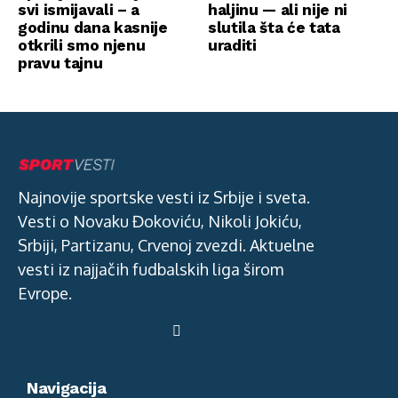
svi ismijavali – a
haljinu — ali nije ni
godinu dana kasnije
slutila šta će tata
otkrili smo njenu
uraditi
pravu tajnu
Najnovije sportske vesti iz Srbije i sveta.
Vesti o Novaku Đokoviću, Nikoli Jokiću,
Srbiji, Partizanu, Crvenoj zvezdi. Aktuelne
vesti iz najjačih fudbalskih liga širom
Evrope.
Navigacija