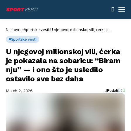
Naslovna
Sportske vesti
U njegovoj milionskoj vili, ćerka je
pokazala na sobaricu: “Biram nju” — i ono
što je usledilo ostavilo sve bez daha
Sportske vesti
U njegovoj milionskoj vili, ćerka
je pokazala na sobaricu: “Biram
nju” — i ono što je usledilo
ostavilo sve bez daha
March 2, 2026
Podeli