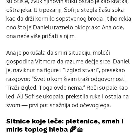
su otišle, zvuk njihovih štikli ostao je kao kratka,
oštra jeka. U trpezariji, Sofi je stegla čašu soka
kao da drži kormilo sopstvenog broda i tiho rekla
ono što je Danielu raznelo oklop: ako Ana ode,
ona neće više pričati s njim.
Ana je pokušala da smiri situaciju, moleći
gospodina Vitmora da razume dečje srce. Daniel
je, naviknut na figure i “izgled stvari”, presekao
razgovor: “Svet u kom živim traži odgovornost.
Traži izgled. Toga ovde nema.” Reči su pale kao
led. Ali Sofi se ukopala, prekstila ruke i ostala na
svom — prvi put snažnija od očevog ega.
Sitnice koje leče: pletenice, smeh i
miris toplog hleba 🌾🧺