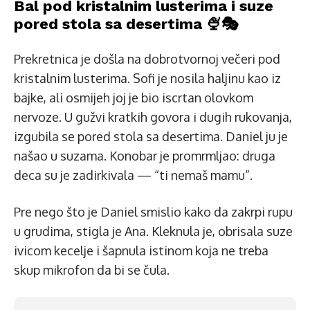
Bal pod kristalnim lusterima i suze
pored stola sa desertima 🍨🎭
Prekretnica je došla na dobrotvornoj večeri pod
kristalnim lusterima. Sofi je nosila haljinu kao iz
bajke, ali osmijeh joj je bio iscrtan olovkom
nervoze. U gužvi kratkih govora i dugih rukovanja,
izgubila se pored stola sa desertima. Daniel ju je
našao u suzama. Konobar je promrmljao: druga
deca su je zadirkivala — “ti nemaš mamu”.
Pre nego što je Daniel smislio kako da zakrpi rupu
u grudima, stigla je Ana. Kleknula je, obrisala suze
ivicom kecelje i šapnula istinom koja ne treba
skup mikrofon da bi se čula.