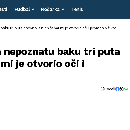
esti
Fudbal
Košarka
Tenis
baku tri puta dnevno, a njen šapat mi je otvorio oči i promenio život
a nepoznatu baku tri puta
mi je otvorio oči i
Podeli