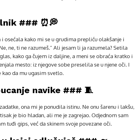
ilnik ### ⏰💭
 i osećala kako mi se u grudima prepliću olakšanje i
, ne, ti ne razumeš.” Ali jesam li ja razumela? Setila
las, kako ga čujem iz daljine, a meni se obraća kratko i
njala mesto: iz njegove sobe preselila se u njene oči. I
ce kao da mu ugasim svetlo.
pucanje navike ### 🧵
adatke, ona mi je ponudila istinu. Ne onu šarenu i lakšu,
 stisak je bio hladan, ali me je zagrejao. Odjednom sam
m tuđi gips, već da skinem svoje povezane oči.