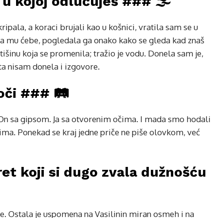
a u kojoj odlučuješ ### 🌫️
ripala, a koraci brujali kao u košnici, vratila sam se u
a mu ćebe, pogledala ga onako kako se gleda kad znaš
tišinu koja se promenila; tražio je vodu. Donela sam je,
a nisam donela i izgovore.
oči ### 🛤️
. On sa gipsom. Ja sa otvorenim očima. I mada smo hodali
ima. Ponekad se kraj jedne priče ne piše olovkom, već
ret koji si dugo zvala dužnošću
e. Ostala je uspomena na Vasilinin miran osmeh i na