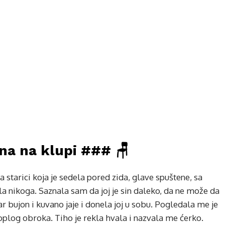
ena na klupi ### 🪑
 starici koja je sedela pored zida, glave spuštene, sa
nikoga. Saznala sam da joj je sin daleko, da ne može da
r bujon i kuvano jaje i donela joj u sobu. Pogledala me je
plog obroka. Tiho je rekla hvala i nazvala me ćerko.