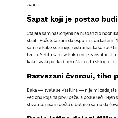
zvona.
Šapat koji je postao bud
Stajala sam naslonjena na hladan zid hodnika
strah. Poželela sam da osporim, da kažem: “Ne
sam se kako se smeje sestrama, kako spušta g
tvrdo. Setila sam se kako mi je zahvalnost me
kako svaki put kad bih ušla, on bi sklopio li
Razvezani čvorovi, tiho 
Baka — zvala se Vasilina — nije mi zadajala z
već onu koja na prvu peče, a posle leči. Njen
shvatila: nisam došla u bolnicu samo da čuva