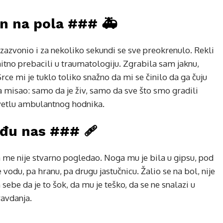
an na pola ### 🚑
 zazvonio i za nekoliko sekundi se sve preokrenulo. Rekli
hitno prebacili u traumatologiju. Zgrabila sam jaknu,
rce mi je tuklo toliko snažno da mi se činilo da ga čuju
a misao: samo da je živ, samo da sve što smo gradili
svetlu ambulantnog hodnika.
među nas ### 🩹
a me nije stvarno pogledao. Noga mu je bila u gipsu, pod
vodu, pa hranu, pa drugu jastučnicu. Žalio se na bol, nije
sebe da je to šok, da mu je teško, da se ne snalazi u
avdanja.