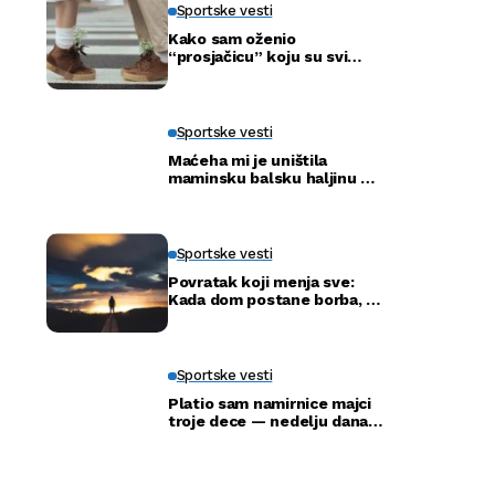
Sportske vesti
Kako sam oženio
“prosjačicu” koju su svi
ismijavali – a godinu dana
kasnije otkrili smo njenu
pravu tajnu
Sportske vesti
Maćeha mi je uništila
maminsku balsku haljinu —
ali nije ni slutila šta će tata
uraditi
Sportske vesti
Povratak koji menja sve:
Kada dom postane borba, a
ne adresa
Sportske vesti
Platio sam namirnice majci
troje dece — nedelju dana
kasnije ušla je u moju
kancelariju i svi su ustali