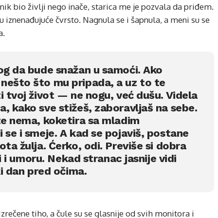
nik bio življi nego inače, starica me je pozvala da priđem.
ruku iznenađujuće čvrsto. Nagnula se i šapnula, a meni su se
a.
gog da bude snažan u samoći. Ako
nešto što mu pripada, a uz to te
i tvoj život — ne nogu, već dušu. Videla
, kako sve stižeš, zaboravljaš na sebe.
 te nema, koketira sa mladim
 se i smeje. A kad se pojaviš, postane
ta žulja. Ćerko, odi. Previše si dobra
ci i umoru. Nekad stranac jasnije vidi
ki dan pred očima.
Izrečene tiho, a čule su se glasnije od svih monitora i