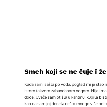
Smeh koji se ne čuje i ž
Kada sam izašla po vodu, pogled mi je stao na
istom takvom zabandanom nogom. Nije imala 
dođe. Uveče sam otišla u kantinu, kupila bista
kao da sam joj donela nešto mnogo više od to