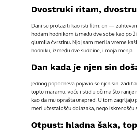
Dvostruki ritam, dvostr
Dani su prolazili kao isti film: on — zahtev
hodam hodnikom između dve sobe kao po žici
glumila čvrstinu. Njoj sam merila vreme kaš
hodniku, između dve sudbine, i moja menja.
Dan kada je njen sin do
Jednog popodneva pojavio se njen sin, zadihan
toplu maramu, voće i stid u očima što ranije 
kao da mu oprašta unapred. U tom zagrljaju 
meri učestalošću dolazaka, nego iskrenošću
Otpust: hladna šaka, topl