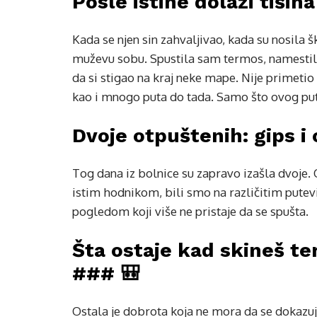
Posle istine dolazi tišin
Kada se njen sin zahvaljivao, kada su nosila šk
muževu sobu. Spustila sam termos, namestil
da si stigao na kraj neke mape. Nije primetio 
kao i mnogo puta do tada. Samo što ovog put
Dvoje otpuštenih: gips i 
Tog dana iz bolnice su zapravo izašla dvoje
istim hodnikom, bili smo na različitim putev
pogledom koji više ne pristaje da se spušta.
Šta ostaje kad skineš te
### 🎒
Ostala je dobrota koja ne mora da se dokazuj