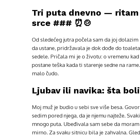
Tri puta dnevno — ritam k
srce ### ⏰🍲
Od sledećeg jutra počela sam da joj dolazim
da ustane, pridržavala je dok dođe do toale
sedele. Pričala mi je o životu: o vremenu kad 
postane teška kada ti starenje sedne na rame.
malo čudo.
Ljubav ili navika: šta bol
Moj muž je budio u sebi sve više besa. Govor
sedim pored njega, da je njemu najteže. Svak
mnogo puta. Ubeđivala sam sebe da moram da 
mirno. Za svaku sitnicu bila je zahvalna. Gled