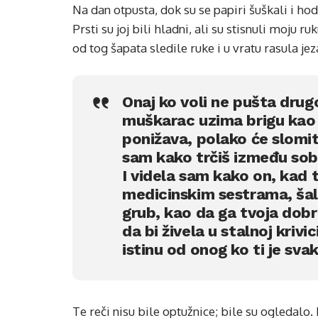
Na dan otpusta, dok su se papiri šuškali i hod
Prsti su joj bili hladni, ali su stisnuli moju 
od tog šapata sledile ruke i u vratu rasula jez
Onaj ko voli ne pušta dru
muškarac uzima brigu kao 
ponižava, polako će slomit
sam kako trčiš između soba
I videla sam kako on, kad
medicinskim sestrama, šali
grub, kao da ga tvoja dobro
da bi živela u stalnoj krivi
istinu od onog ko ti je sva
Te reči nisu bile optužnice; bile su ogledalo. 