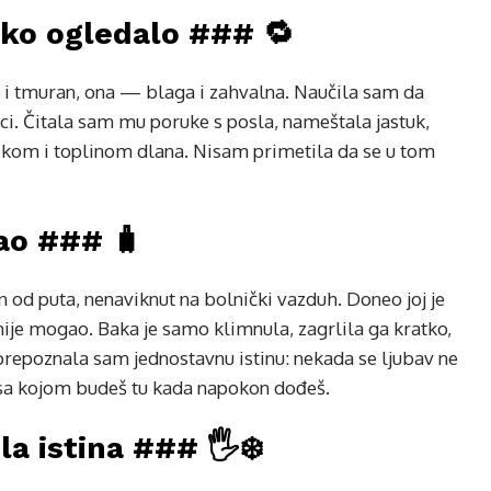
uko ogledalo ### 🔁
an i tmuran, ona — blaga i zahvalna. Naučila sam da
. Čitala sam mu poruke s posla, nameštala jastuk,
ikom i toplinom dlana. Nisam primetila da se u tom
šao ### 🧳
 od puta, nenaviknut na bolnički vazduh. Doneo joj je
nije mogao. Baka je samo klimnula, zagrlila ga kratko,
prepoznala sam jednostavnu istinu: nekada se ljubav ne
 sa kojom budeš tu kada napokon dođeš.
a istina ### 🖐️❄️