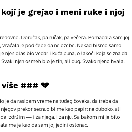
oji je grejao i meni ruke i njoj
 redovno. Doručak, pa ručak, pa večera. Pomagala sam joj
ta, vraćala je pod ćebe da ne ozebe. Nekad bismo samo
je njen glas bio vedar i kuća puna, o lakoći koja se zna da
 Svaki njen osmeh bio je tih, ali dug. Svako njeno hvala,
i više ### 💔
io je da rasipam vreme na tuđeg čoveka, da treba da
i njegov prekor secnuo bi me kao papir: ne duboko, ali
izdržim — i za njega, i za nju. Sa bakom mi je bilo
ala me je kao da sam joj jedini oslonac.