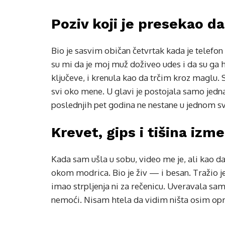
Poziv koji je presekao d
Bio je sasvim običan četvrtak kada je telefon
su mi da je moj muž doživeo udes i da su ga 
ključeve, i krenula kao da trčim kroz maglu. S
svi oko mene. U glavi je postojala samo jedn
poslednjih pet godina ne nestane u jednom 
Krevet, gips i tišina iz
Kada sam ušla u sobu, video me je, ali kao d
okom modrica. Bio je živ — i besan. Tražio je 
imao strpljenja ni za rečenicu. Uveravala sam 
nemoći. Nisam htela da vidim ništa osim opr