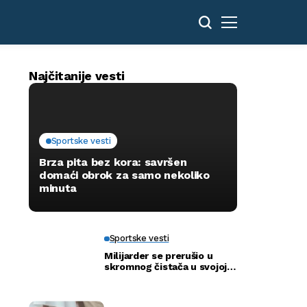
Najčitanije vesti
Sportske vesti
Brza pita bez kora: savršen
domaći obrok za samo nekoliko
minuta
Sportske vesti
Milijarder se prerušio u
skromnog čistača u svojoj
novoj bolnici kako bi otkrio
istinu…