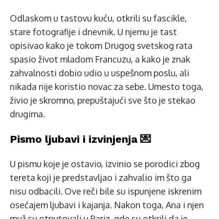
Odlaskom u tastovu kuću, otkrili su fascikle,
stare fotografije i dnevnik. U njemu je tast
opisivao kako je tokom Drugog svetskog rata
spasio život mladom Francuzu, a kako je znak
zahvalnosti dobio udio u uspešnom poslu, ali
nikada nije koristio novac za sebe. Umesto toga,
živio je skromno, prepuštajući sve što je stekao
drugima.
Pismo ljubavi i izvinjenja 💌
U pismu koje je ostavio, izvinio se porodici zbog
tereta koji je predstavljao i zahvalio im što ga
nisu odbacili. Ove reči bile su ispunjene iskrenim
osećajem ljubavi i kajanja. Nakon toga, Ana i njen
muž su otputovali u Pariz, gde su otkrili da je