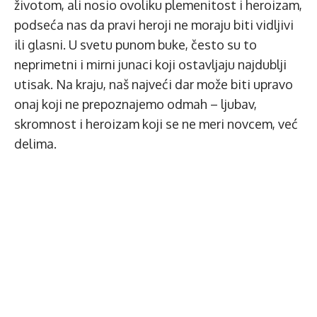
životom, ali nosio ovoliku plemenitost i heroizam,
podseća nas da pravi heroji ne moraju biti vidljivi
ili glasni. U svetu punom buke, često su to
neprimetni i mirni junaci koji ostavljaju najdublji
utisak. Na kraju, naš najveći dar može biti upravo
onaj koji ne prepoznajemo odmah – ljubav,
skromnost i heroizam koji se ne meri novcem, već
delima.