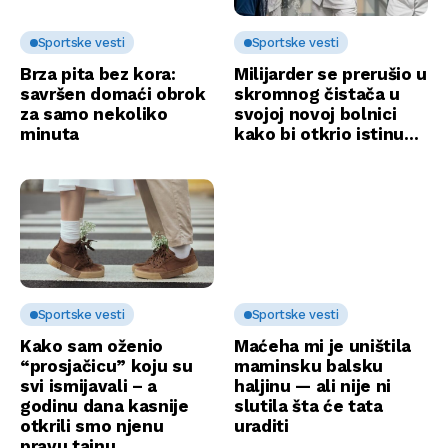
Sportske vesti
Sportske vesti
Brza pita bez kora:
Milijarder se prerušio u
savršen domaći obrok
skromnog čistača u
za samo nekoliko
svojoj novoj bolnici
minuta
kako bi otkrio istinu…
Sportske vesti
Sportske vesti
Kako sam oženio
Maćeha mi je uništila
“prosjačicu” koju su
maminsku balsku
svi ismijavali – a
haljinu — ali nije ni
godinu dana kasnije
slutila šta će tata
otkrili smo njenu
uraditi
pravu tajnu