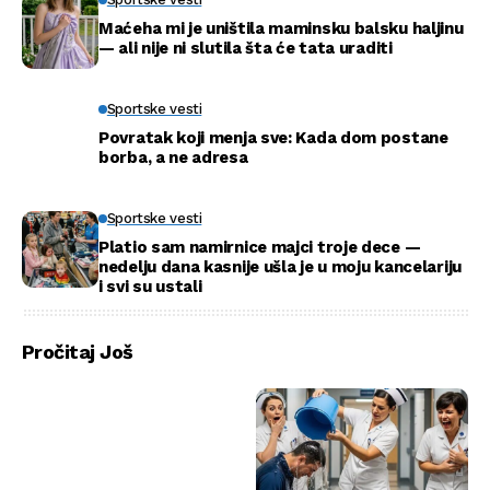
Maćeha mi je uništila maminsku balsku haljinu
— ali nije ni slutila šta će tata uraditi
Sportske vesti
Povratak koji menja sve: Kada dom postane
borba, a ne adresa
Sportske vesti
Platio sam namirnice majci troje dece —
nedelju dana kasnije ušla je u moju kancelariju
i svi su ustali
Pročitaj Još