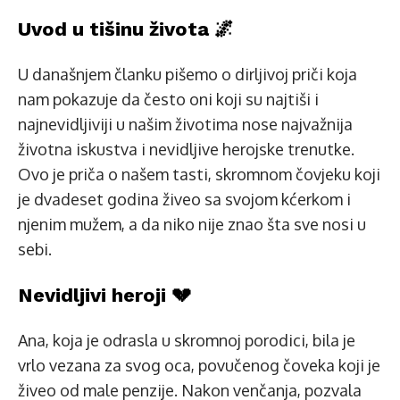
Uvod u tišinu života 🌌
U današnjem članku pišemo o dirljivoj priči koja
nam pokazuje da često oni koji su najtiši i
najnevidljiviji u našim životima nose najvažnija
životna iskustva i nevidljive herojske trenutke.
Ovo je priča o našem tasti, skromnom čovjeku koji
je dvadeset godina živeo sa svojom kćerkom i
njenim mužem, a da niko nije znao šta sve nosi u
sebi.
Nevidljivi heroji 💔
Ana, koja je odrasla u skromnoj porodici, bila je
vrlo vezana za svog oca, povučenog čoveka koji je
živeo od male penzije. Nakon venčanja, pozvala