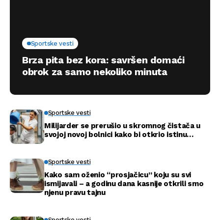
Sportske vesti
Brza pita bez kora: savršen domaći
obrok za samo nekoliko minuta
Sportske vesti
Milijarder se prerušio u skromnog čistača u
svojoj novoj bolnici kako bi otkrio istinu…
Sportske vesti
Kako sam oženio “prosjačicu” koju su svi
ismijavali – a godinu dana kasnije otkrili smo
njenu pravu tajnu
Sportske vesti