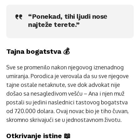
“Ponekad, tihi ljudi nosе
najteže terete.”
Tajna bogatstva 💰
Sve se promenilo nakon njegovog iznenadnog
umiranja. Porodica je verovala da su sve njegove
tajne ostale netaknute, sve dok advokat nije
došao sa nesagledivom vešću – Ana i njen muž
postali su jedini naslednici tastovog bogatstva
od 720.000 dolara. Ovaj novac bio je tiho čuvan,
skromno skrivajući se u jednostavnom životu.
Otkrivanje istine 📖