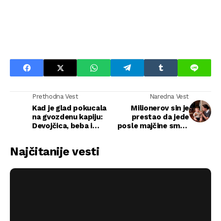
Prethodna Vest
Naredna Vest
Kad je glad pokucala
Milionerov sin je
na gvozdenu kapiju:
prestao da jede
Devojčica, beba i
posle majčine smrti
beleg koji je
— potez siromašne
zaustavio milijardera
spremačice
Najčitanije vesti
rasplakao je sve