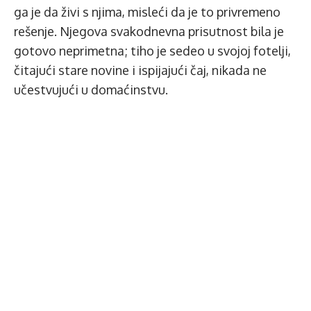
ga je da živi s njima, misleći da je to privremeno
rešenje. Njegova svakodnevna prisutnost bila je
gotovo neprimetna; tiho je sedeo u svojoj fotelji,
čitajući stare novine i ispijajući čaj, nikada ne
učestvujući u domaćinstvu.