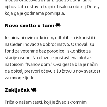
njihov tata ostavio trajni utisak na obitelj Duret,
koja ga je godinama pominjala.
Novo svetlo u tami 🌟
Inspirirani ovim otkrićem, odlučili su iskoristiti
nasleđeni novac za dobročinstvo. Osnovali su
fond za veterane bez porodice i sklonište za
starije osobe. Na ulazu je postavljena ploča s
natpisom: “Ivanov dom.” Ova gesta bila je način
da obitelj pretvori očevu tišu žrtvu u nov svetlost
za mnoge ljude.
Zaključak 🕊️
Priča o našem tasti, koji je živeo skromnim