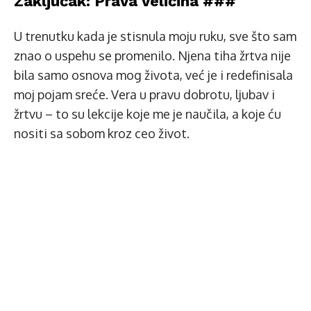
Zaključak: Prava veličina ###
U trenutku kada je stisnula moju ruku, sve što sam
znao o uspehu se promenilo. Njena tiha žrtva nije
bila samo osnova mog života, već je i redefinisala
moj pojam sreće. Vera u pravu dobrotu, ljubav i
žrtvu – to su lekcije koje me je naučila, a koje ću
nositi sa sobom kroz ceo život.