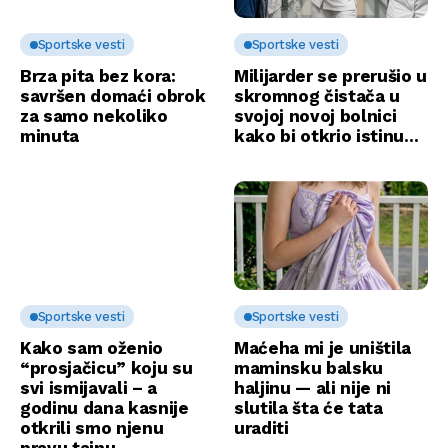
Sportske vesti
Sportske vesti
Brza pita bez kora:
Milijarder se prerušio u
savršen domaći obrok
skromnog čistača u
za samo nekoliko
svojoj novoj bolnici
minuta
kako bi otkrio istinu…
Sportske vesti
Sportske vesti
Kako sam oženio
Maćeha mi je uništila
“prosjačicu” koju su
maminsku balsku
svi ismijavali – a
haljinu — ali nije ni
godinu dana kasnije
slutila šta će tata
otkrili smo njenu
uraditi