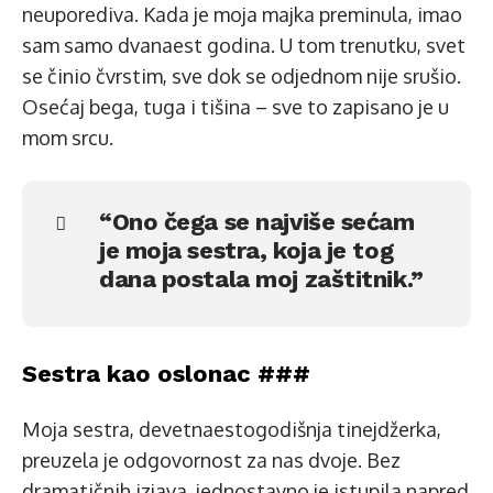
neuporediva. Kada je moja majka preminula, imao
sam samo dvanaest godina. U tom trenutku, svet
se činio čvrstim, sve dok se odjednom nije srušio.
Osećaj bega, tuga i tišina – sve to zapisano je u
mom srcu.
“Ono čega se najviše sećam
je moja sestra, koja je tog
dana postala moj zaštitnik.”
Sestra kao oslonac ###
Moja sestra, devetnaestogodišnja tinejdžerka,
preuzela je odgovornost za nas dvoje. Bez
dramatičnih izjava, jednostavno je istupila napred