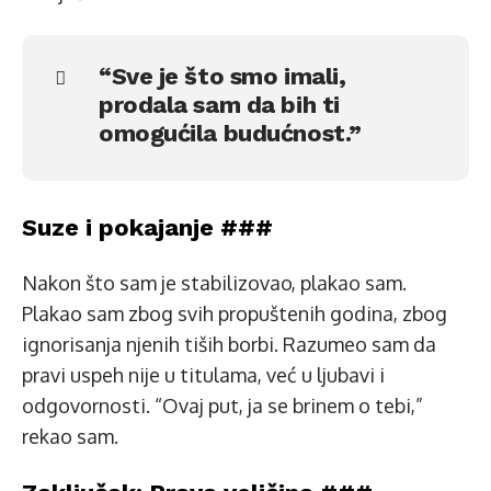
“Sve je što smo imali,
prodala sam da bih ti
omogućila budućnost.”
Suze i pokajanje ###
Nakon što sam je stabilizovao, plakao sam.
Plakao sam zbog svih propuštenih godina, zbog
ignorisanja njenih tiših borbi. Razumeo sam da
pravi uspeh nije u titulama, već u ljubavi i
odgovornosti. “Ovaj put, ja se brinem o tebi,”
rekao sam.