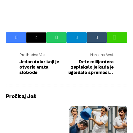
Prethodna Vest
Naredna Vest
Jedan dolar koji je
Dete milijardera
otvorio vrata
zaplakalo je kada je
slobode
ugledalo spremačicu
— potrčao je ka njoj i
pao joj u zagrljaj,
dozivajući je: mama
Pročitaj Još