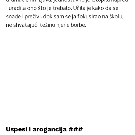
i uradila ono što je trebalo. Učila je kako da se
snađe i preživi, dok sam se ja fokusirao na školu,
ne shvatajući težinu njene borbe.
Uspesi i arogancija ###