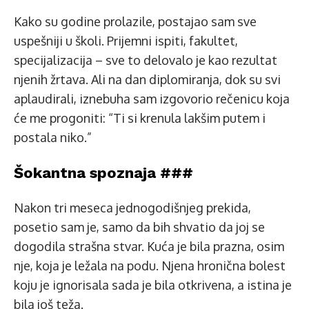
Kako su godine prolazile, postajao sam sve
uspešniji u školi. Prijemni ispiti, fakultet,
specijalizacija – sve to delovalo je kao rezultat
njenih žrtava. Ali na dan diplomiranja, dok su svi
aplaudirali, iznebuha sam izgovorio rečenicu koja
će me progoniti: “Ti si krenula lakšim putem i
postala niko.”
Šokantna spoznaja ###
Nakon tri meseca jednogodišnjeg prekida,
posetio sam je, samo da bih shvatio da joj se
dogodila strašna stvar. Kuća je bila prazna, osim
nje, koja je ležala na podu. Njena hronična bolest
koju je ignorisala sada je bila otkrivena, a istina je
bila još teža.