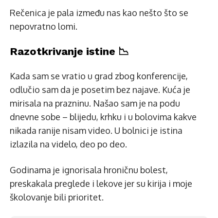
Rečenica je pala između nas kao nešto što se
nepovratno lomi.
Razotkrivanje istine 📉
Kada sam se vratio u grad zbog konferencije,
odlučio sam da je posetim bez najave. Kuća je
mirisala na prazninu. Našao sam je na podu
dnevne sobe – blijedu, krhku i u bolovima kakve
nikada ranije nisam video. U bolnici je istina
izlazila na videlo, deo po deo.
Godinama je ignorisala hroničnu bolest,
preskakala preglede i lekove jer su kirija i moje
školovanje bili prioritet.