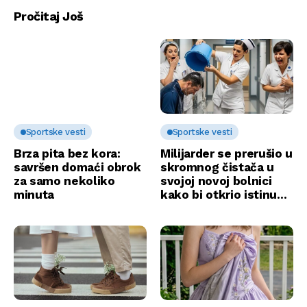
Pročitaj Još
Sportske vesti
Sportske vesti
Brza pita bez kora:
Milijarder se prerušio u
savršen domaći obrok
skromnog čistača u
za samo nekoliko
svojoj novoj bolnici
minuta
kako bi otkrio istinu…