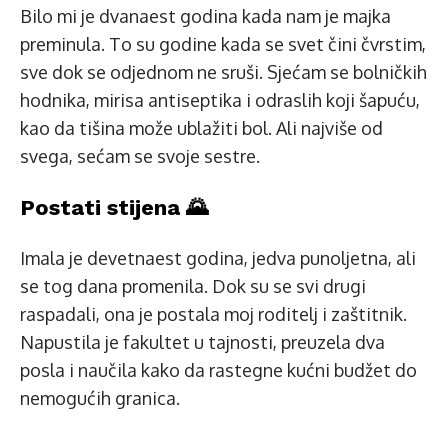
Bilo mi je dvanaest godina kada nam je majka
preminula. To su godine kada se svet čini čvrstim,
sve dok se odjednom ne sruši. Sjećam se bolničkih
hodnika, mirisa antiseptika i odraslih koji šapuću,
kao da tišina može ublažiti bol. Ali najviše od
svega, sećam se svoje sestre.
Postati stijena 🌄
Imala je devetnaest godina, jedva punoljetna, ali
se tog dana promenila. Dok su se svi drugi
raspadali, ona je postala moj roditelj i zaštitnik.
Napustila je fakultet u tajnosti, preuzela dva
posla i naučila kako da rastegne kućni budžet do
nemogućih granica.