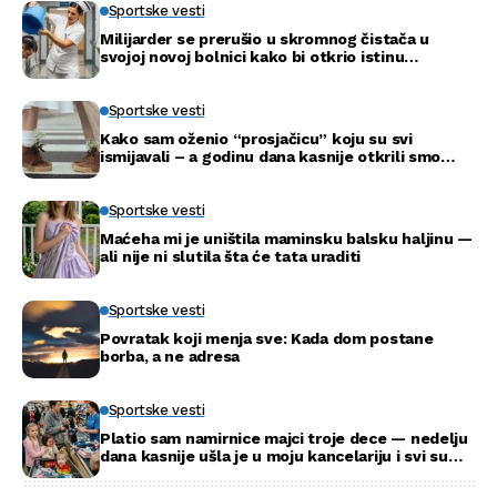
Sportske vesti
Milijarder se prerušio u skromnog čistača u
svojoj novoj bolnici kako bi otkrio istinu…
Sportske vesti
Kako sam oženio “prosjačicu” koju su svi
ismijavali – a godinu dana kasnije otkrili smo
njenu pravu tajnu
Sportske vesti
Maćeha mi je uništila maminsku balsku haljinu —
ali nije ni slutila šta će tata uraditi
Sportske vesti
Povratak koji menja sve: Kada dom postane
borba, a ne adresa
Sportske vesti
Platio sam namirnice majci troje dece — nedelju
dana kasnije ušla je u moju kancelariju i svi su
ustali