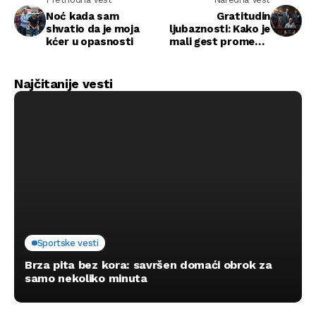
Noć kada sam
Gratitudin
shvatio da je moja
ljubaznosti: Kako je
kćer u opasnosti
mali gest promenio
sudbinu jednog
studenta
Najčitanije vesti
Sportske vesti
Brza pita bez kora: savršen domaći obrok za
samo nekoliko minuta