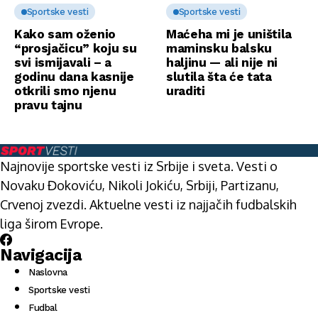
Sportske vesti
Sportske vesti
Kako sam oženio
Maćeha mi je uništila
“prosjačicu” koju su
maminsku balsku
svi ismijavali – a
haljinu — ali nije ni
godinu dana kasnije
slutila šta će tata
otkrili smo njenu
uraditi
pravu tajnu
Najnovije sportske vesti iz Srbije i sveta. Vesti o
Novaku Đokoviću, Nikoli Jokiću, Srbiji, Partizanu,
Crvenoj zvezdi. Aktuelne vesti iz najjačih fudbalskih
liga širom Evrope.
Navigacija
Naslovna
Sportske vesti
Fudbal