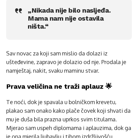
„Nikada nije bilo nasljeđa.
Mama nam nije ostavila
ništa.“
Sav novac za koji sam mislio da dolazi iz
ušteđevine, zapravo je dolazio od nje. Prodala je
namještaj, nakit, svaku maminu stvar.
Prava veličina ne traži aplauz 🌟
Te noći, dok je spavala u bolničkom krevetu,
plakao sam onako kako plače čovek koji shvati da
mu je duša bila prazna uprkos svim titulama.
Mjerao sam uspeh diplomama i aplauzima, dok ga
je ona mjerila ljubavlju i tihom izdržljivošću.