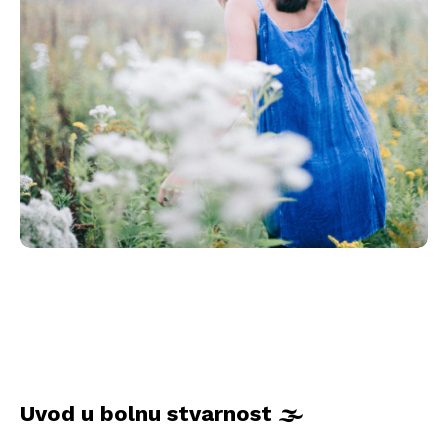
Uvod u bolnu stvarnost 🌫️