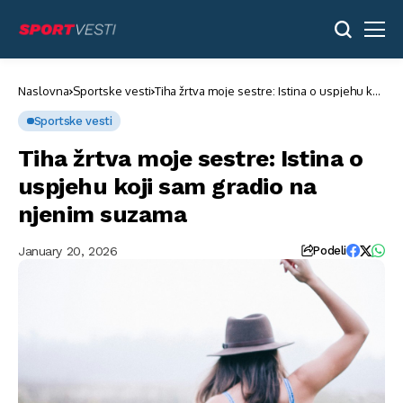
Naslovna
Sportske vesti
Tiha žrtva moje sestre: Istina o uspjehu koji
sam gradio na njenim suzama
Sportske vesti
Tiha žrtva moje sestre: Istina o
uspjehu koji sam gradio na
njenim suzama
January 20, 2026
Podeli