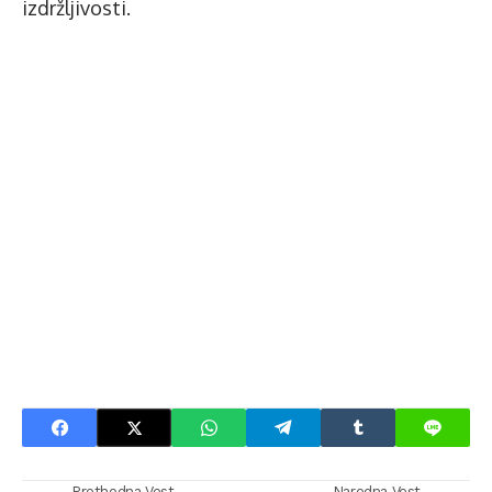
izdržljivosti.
Prethodna Vest
Naredna Vest