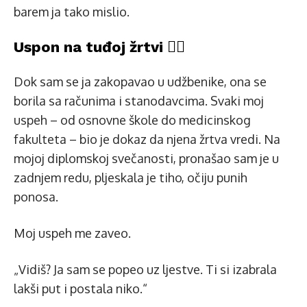
barem ja tako mislio.
Uspon na tuđoj žrtvi 🧗‍♂️
Dok sam se ja zakopavao u udžbenike, ona se
borila sa računima i stanodavcima. Svaki moj
uspeh – od osnovne škole do medicinskog
fakulteta – bio je dokaz da njena žrtva vredi. Na
mojoj diplomskoj svečanosti, pronašao sam je u
zadnjem redu, pljeskala je tiho, očiju punih
ponosa.
Moj uspeh me zaveo.
„Vidiš? Ja sam se popeo uz ljestve. Ti si izabrala
lakši put i postala niko.“