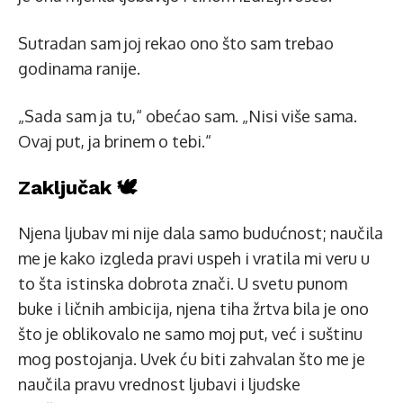
Sutradan sam joj rekao ono što sam trebao
godinama ranije.
„Sada sam ja tu,“ obećao sam. „Nisi više sama.
Ovaj put, ja brinem o tebi.“
Zaključak 🕊️
Njena ljubav mi nije dala samo budućnost; naučila
me je kako izgleda pravi uspeh i vratila mi veru u
to šta istinska dobrota znači. U svetu punom
buke i ličnih ambicija, njena tiha žrtva bila je ono
što je oblikovalo ne samo moj put, već i suštinu
mog postojanja. Uvek ću biti zahvalan što me je
naučila pravu vrednost ljubavi i ljudske