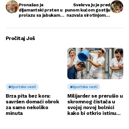
Pronašao je
Svekrva ju je pred
dijamantski prsten u
punom kućom gostiju
prolazu sa jabukama
nazvala sirotinjom, a
— a ono što se
onda je snaha
dogodilo posle
izvadila papir koji je
zauvek mu je
prekinuo slavu
promenilo život
Pročitaj Još
Sportske vesti
Sportske vesti
Brza pita bez kora:
Milijarder se prerušio u
savršen domaći obrok
skromnog čistača u
za samo nekoliko
svojoj novoj bolnici
minuta
kako bi otkrio istinu…