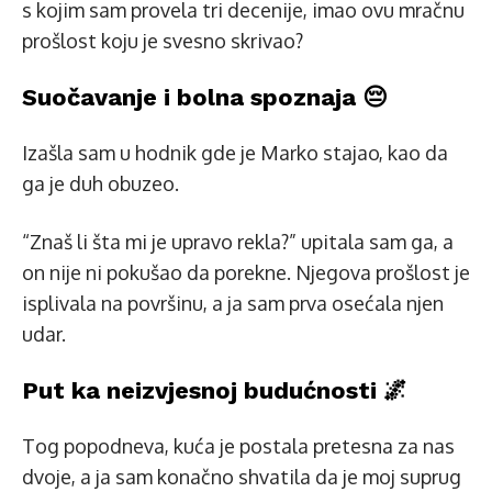
s kojim sam provela tri decenije, imao ovu mračnu
prošlost koju je svesno skrivao?
Suočavanje i bolna spoznaja 😔
Izašla sam u hodnik gde je Marko stajao, kao da
ga je duh obuzeo.
“Znaš li šta mi je upravo rekla?” upitala sam ga, a
on nije ni pokušao da porekne. Njegova prošlost je
isplivala na površinu, a ja sam prva osećala njen
udar.
Put ka neizvjesnoj budućnosti 🌌
Tog popodneva, kuća je postala pretesna za nas
dvoje, a ja sam konačno shvatila da je moj suprug