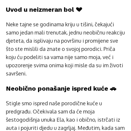
Uvod u neizmeran bol 💔
Neke tajne se godinama kriju u tišini, čekajući
samo jedan mali trenutak, jednu neobičnu reakciju
djeteta, da isplivaju na površinu i promijene sve
što ste mislili da znate o svojoj porodici. Priča
koju ću podeliti sa vama nije samo moja, već i
upozorenje svima onima koji misle da su im životi
savršeni.
Neobično ponašanje ispred kuće 🚗
Stigle smo ispred naše porodične kuće u
predgrađu. Očekivala sam da će moja
šestogodišnja unuka Ela, kao i obično, istrčati iz
auta i pojuriti djedu u zagrljaj. Međutim, kada sam