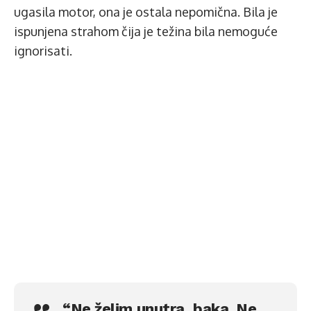
ugasila motor, ona je ostala nepomična. Bila je
ispunjena strahom čija je težina bila nemoguće
ignorisati.
“Ne želim unutra, baka. Ne