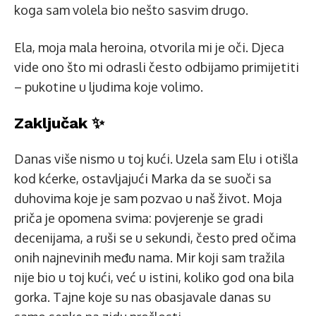
koga sam volela bio nešto sasvim drugo.
Ela, moja mala heroina, otvorila mi je oči. Djeca
vide ono što mi odrasli često odbijamo primijetiti
– pukotine u ljudima koje volimo.
Zaključak ✨
Danas više nismo u toj kući. Uzela sam Elu i otišla
kod kćerke, ostavljajući Marka da se suoči sa
duhovima koje je sam pozvao u naš život. Moja
priča je opomena svima: povjerenje se gradi
decenijama, a ruši se u sekundi, često pred očima
onih najnevinih među nama. Mir koji sam tražila
nije bio u toj kući, već u istini, koliko god ona bila
gorka. Tajne koje su nas obasjavale danas su