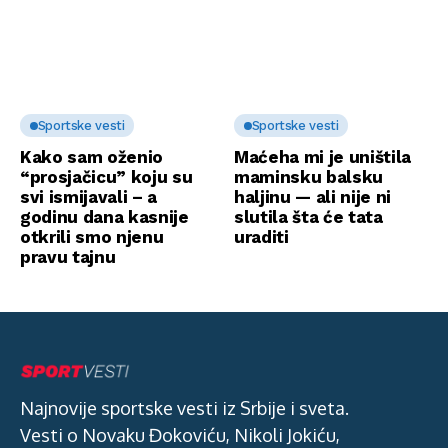
Sportske vesti
Sportske vesti
Kako sam oženio
Maćeha mi je uništila
“prosjačicu” koju su
maminsku balsku
svi ismijavali – a
haljinu — ali nije ni
godinu dana kasnije
slutila šta će tata
otkrili smo njenu
uraditi
pravu tajnu
Najnovije sportske vesti iz Srbije i sveta.
Vesti o Novaku Đokoviću, Nikoli Jokiću,