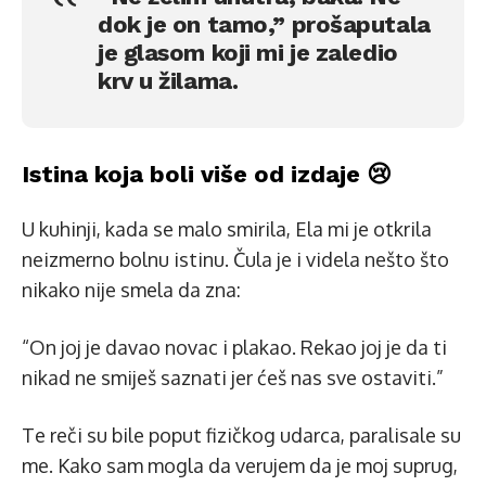
dok je on tamo,” prošaputala
je glasom koji mi je zaledio
krv u žilama.
Istina koja boli više od izdaje 😢
U kuhinji, kada se malo smirila, Ela mi je otkrila
neizmerno bolnu istinu. Čula je i videla nešto što
nikako nije smela da zna:
“On joj je davao novac i plakao. Rekao joj je da ti
nikad ne smiješ saznati jer ćeš nas sve ostaviti.”
Te reči su bile poput fizičkog udarca, paralisale su
me. Kako sam mogla da verujem da je moj suprug,