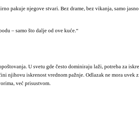
a mirno pakuje njegove stvari. Bez drame, bez vikanja, samo jasn
bodu – samo što dalje od ove kuće.“
opoštovanja. U svetu gde često dominiraju laži, potreba za iskre
o čini njihovu iskrenost vrednom pažnje. Odlazak ne mora uvek z
vorima, već prisustvom.