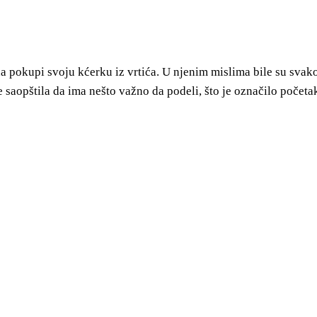
da pokupi svoju kćerku iz vrtića. U njenim mislima bile su svak
 je saopštila da ima nešto važno da podeli, što je označilo početa