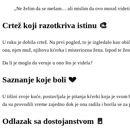
„Ne želim da se mešam… ali mislim da ovo moraš videti
Crtež koji razotkriva istinu 🎨
U ruku je dobila crtež. Na prvi pogled, to je izgledalo kao obič
ona, njen muž, njihova kćerka i misteriozna žena. Ispod te žene
Da li je mogla da veruje u ono što je videla?
Saznanje koje boli 💔
U tišini svoje kuće, postavljala je pitanja kćerki koja je svom
da su provodili vreme zajedno dok je ona radila i borila se za
Odlazak sa dostojanstvom 🚪