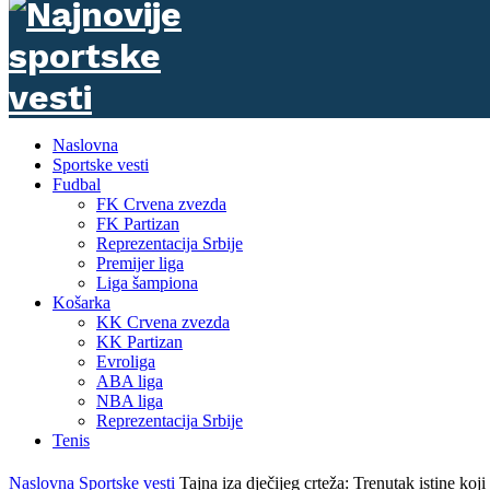
Naslovna
Sportske vesti
Fudbal
FK Crvena zvezda
FK Partizan
Reprezentacija Srbije
Premijer liga
Liga šampiona
Košarka
KK Crvena zvezda
KK Partizan
Evroliga
ABA liga
NBA liga
Reprezentacija Srbije
Tenis
Naslovna
Sportske vesti
Tajna iza dječijeg crteža: Trenutak istine koj