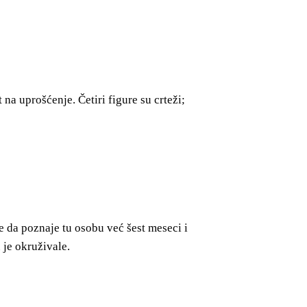
 na uprošćenje. Četiri figure su crteži;
je da poznaje tu osobu već šest meseci i
 je okruživale.