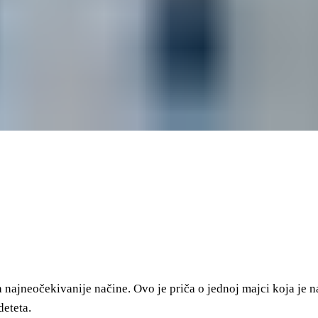
najneočekivanije načine. Ovo je priča o jednoj majci koja je nai
deteta.