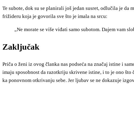
Te subote, dok su se planirali još jedan susret, odlučila je d
frižideru koja je govorila sve što je imala na srcu:
„Ne morate se više viđati samo subotom. Dajem vam slo
Zaključak
Priča o ženi iz ovog članka nas podseća na značaj istine i sam
imaju sposobnost da razotkriju skrivene istine, i to je ono št
ka ponovnom otkrivanju sebe. Jer ljubav se ne dokazuje izgo