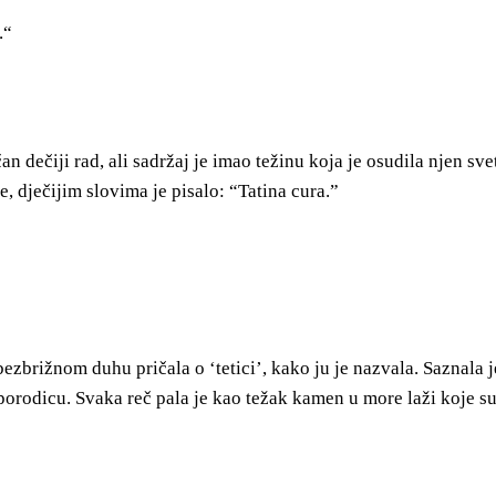
.“
an dečiji rad, ali sadržaj je imao težinu koja je osudila njen svet
, dječijim slovima je pisalo: “Tatina cura.”
 bezbrižnom duhu pričala o ‘tetici’, kako ju je nazvala. Saznala 
 porodicu. Svaka reč pala je kao težak kamen u more laži koje su