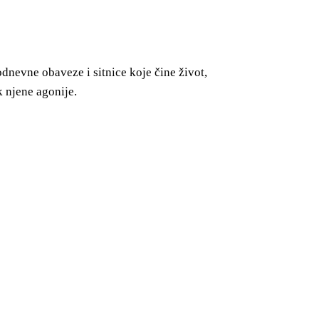
odnevne obaveze i sitnice koje čine život,
k njene agonije.