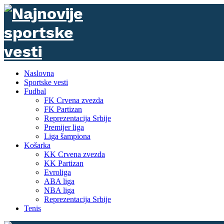
Naslovna
Sportske vesti
Fudbal
FK Crvena zvezda
FK Partizan
Reprezentacija Srbije
Premijer liga
Liga šampiona
Košarka
KK Crvena zvezda
KK Partizan
Evroliga
ABA liga
NBA liga
Reprezentacija Srbije
Tenis