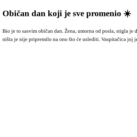
Običan dan koji je sve promenio ☀️
Bio je to sasvim običan dan. Žena, umorna od posla, stigla je 
ništa je nije pripremilo na ono što će uslediti. Vaspitačica joj