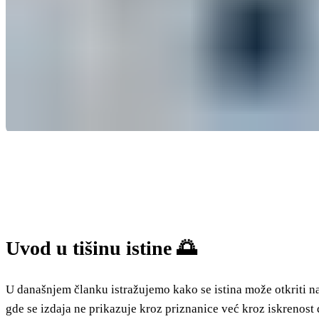
Uvod u tišinu istine 🌅
U današnjem članku istražujemo kako se istina može otkriti na 
gde se izdaja ne prikazuje kroz priznanice već kroz iskrenost 