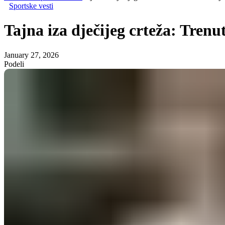
Sportske vesti
Tajna iza dječijeg crteža: Trenu
January 27, 2026
Podeli