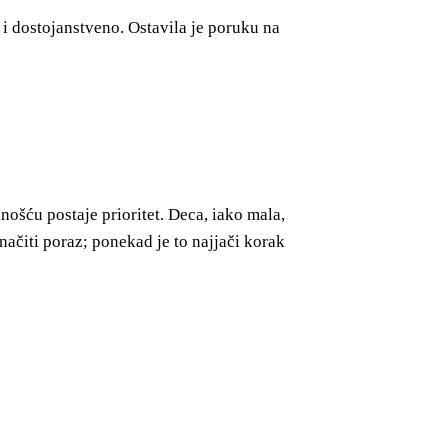
o i dostojanstveno. Ostavila je poruku na
nošću postaje prioritet. Deca, iako mala,
načiti poraz; ponekad je to najjači korak