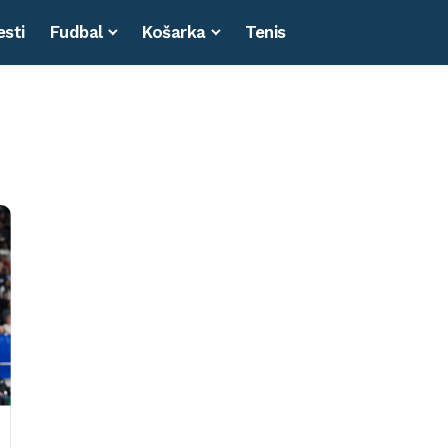
esti
Fudbal
Košarka
Tenis