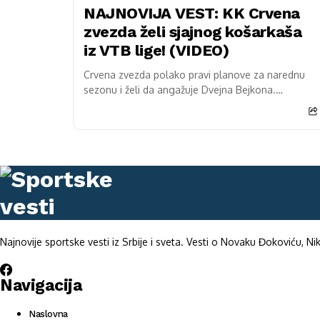
NAJNOVIJA VEST: KK Crvena
zvezda želi sjajnog košarkaša
iz VTB lige! (VIDEO)
Crvena zvezda polako pravi planove za narednu
sezonu i želi da angažuje Dvejna Bejkona.
Ovogodišnji nastupi u VTB ligi su impresivni, sa
prosečno...
Najnovije sportske vesti iz Srbije i sveta. Vesti o Novaku Đokoviću, Niko
Navigacija
Naslovna