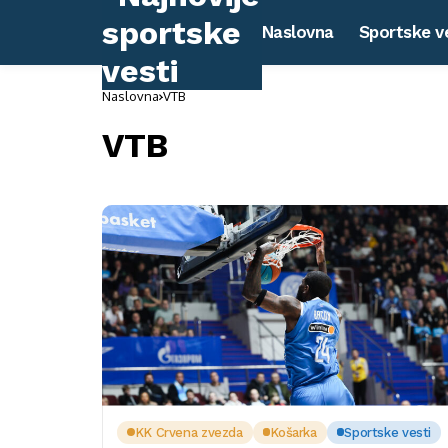
Naslovna
Sportske v
Naslovna
VTB
VTB
KK Crvena zvezda
Košarka
Sportske vesti