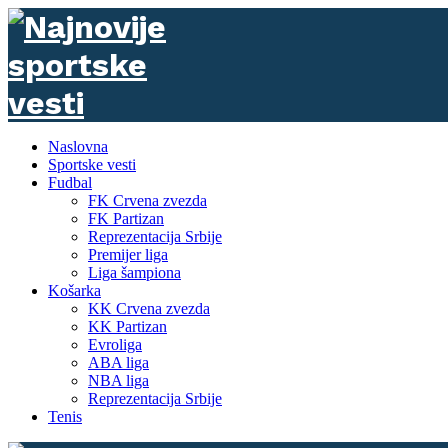
Naslovna
Sportske vesti
Fudbal
FK Crvena zvezda
FK Partizan
Reprezentacija Srbije
Premijer liga
Liga šampiona
Košarka
KK Crvena zvezda
KK Partizan
Evroliga
ABA liga
NBA liga
Reprezentacija Srbije
Tenis