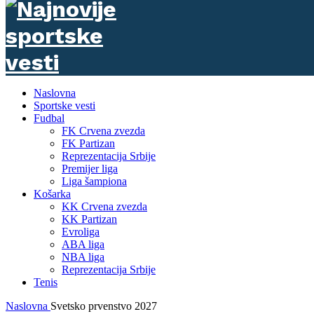
Naslovna
Sportske vesti
Fudbal
FK Crvena zvezda
FK Partizan
Reprezentacija Srbije
Premijer liga
Liga šampiona
Košarka
KK Crvena zvezda
KK Partizan
Evroliga
ABA liga
NBA liga
Reprezentacija Srbije
Tenis
Naslovna
Svetsko prvenstvo 2027