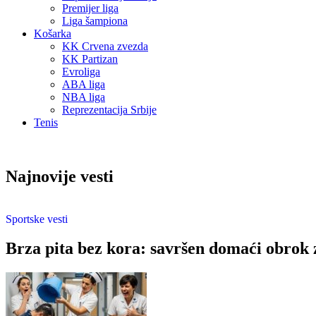
Premijer liga
Liga šampiona
Košarka
KK Crvena zvezda
KK Partizan
Evroliga
ABA liga
NBA liga
Reprezentacija Srbije
Tenis
Najnovije vesti
Sportske vesti
Brza pita bez kora: savršen domaći obrok