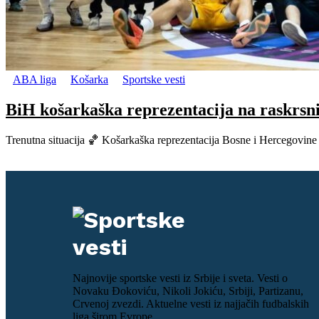
ABA liga
Košarka
Sportske vesti
BiH košarkaška reprezentacija na raskrsni
Trenutna situacija 🏀 Košarkaška reprezentacija Bosne i Hercegovine s
Najnovije sportske vesti iz Srbije i sveta. Vesti o
Novaku Đokoviću, Nikoli Jokiću, Srbiji, Partizanu,
Crvenoj zvezdi. Aktuelne vesti iz najjačih fudbalskih
liga širom Evrope.