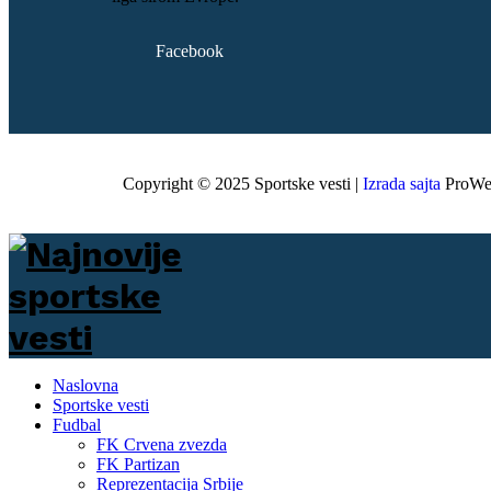
Facebook
Copyright © 2025 Sportske vesti |
Izrada sajta
ProWe
Naslovna
Sportske vesti
Fudbal
FK Crvena zvezda
FK Partizan
Reprezentacija Srbije