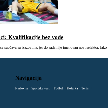
ci: Kvalifikacije bez vođe
e suočava sa izazovima, jer do sada nije imenovan novi selektor. Iako s
Navigacija
Naslovna
Sportske vesti
Fudbal
Košarka
Tenis