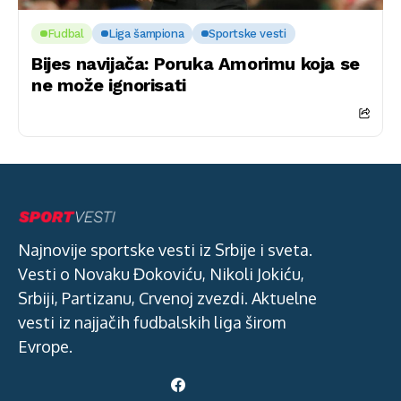
Fudbal
Liga šampiona
Sportske vesti
Bijes navijača: Poruka Amorimu koja se
ne može ignorisati
Najnovije sportske vesti iz Srbije i sveta.
Vesti o Novaku Đokoviću, Nikoli Jokiću,
Srbiji, Partizanu, Crvenoj zvezdi. Aktuelne
vesti iz najjačih fudbalskih liga širom
Evrope.